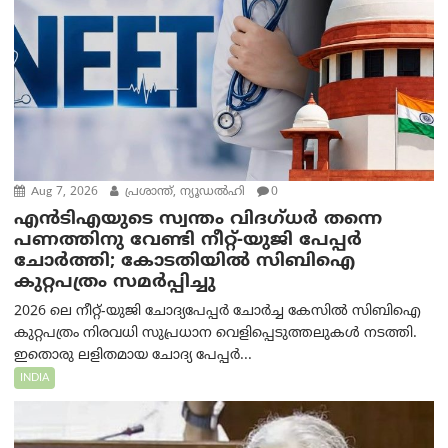
Aug 7, 2026
പ്രശാന്ത്, ന്യൂഡല്‍ഹി
0
എൻ‌ടി‌എയുടെ സ്വന്തം വിദഗ്ധർ തന്നെ
പണത്തിനു വേണ്ടി നീറ്റ്-യു‌ജി പേപ്പർ
ചോർത്തി; കോടതിയില്‍ സിബിഐ
കുറ്റപത്രം സമര്‍പ്പിച്ചു
2026 ലെ നീറ്റ്-യുജി ചോദ്യപേപ്പർ ചോർച്ച കേസിൽ സിബിഐ
കുറ്റപത്രം നിരവധി സുപ്രധാന വെളിപ്പെടുത്തലുകൾ നടത്തി.
ഇതൊരു ലളിതമായ ചോദ്യ പേപ്പർ...
INDIA