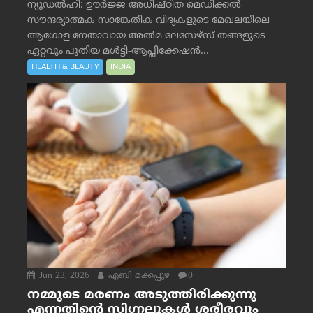
ന്യൂഡൽഹി: ഊർജ്ജ അധിഷ്ഠിത മെഡിക്കൽ
സൗന്ദര്യാത്മക സാങ്കേതിക വിദ്യകളുടെ മേഖലയിലെ
ആഗോള നേതാവായ അൽമ ലേസേഴ്സ് തങ്ങളുടെ
ഏറ്റവും പുതിയ മൾട്ടി-ആപ്ലിക്കേഷൻ...
HEALTH & BEAUTY
INDIA
Jun 23, 2026
എബി മക്കപ്പുഴ
0
നമ്മുടെ മരണം അടുത്തിരിക്കുന്നു
എന്നതിന്റെ സിഗ്നലുകൾ ശരീരവും