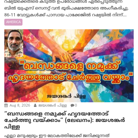
റഷ്യയ്‌ക്കെതിരെ കടുത്ത ഉപരോധങ്ങൾ ഏർപ്പെടുത്തുന്ന
ബിൽ യുഎസ് സെനറ്റ് വൻ ഭൂരിപക്ഷത്തോടെ അംഗീകരിച്ചു.
86-11 വോട്ടുകൾക്ക് പാസായ പാക്കേജിൽ റഷ്യയിൽ നിന്ന്...
AMERICA
Aug 8, 2026
ജയശങ്കര്‍ പിള്ള
0
“ബന്ധങ്ങളെ നമുക്ക് ഹൃദയത്തോട്
ചേർത്തു വയ്ക്കാം” (ലേഖനം): ജയശങ്കര്‍
പിള്ള
എല്ലാ മനുഷ്യരും ഈ ലോകത്തിലേക്ക് ജനിക്കുന്നത്