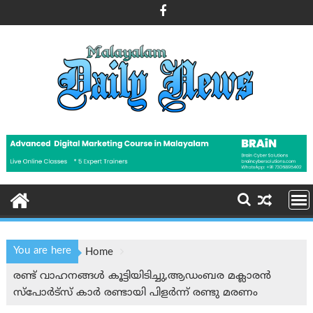
Skip
to
content
You are here
Home
രണ്ട് വാഹനങ്ങൾ കൂട്ടിയിടിച്ചു,ആഡംബര മക്ലാരൻ
സ്‌പോർട്‌സ് കാർ രണ്ടായി പിളർന്ന്‌ രണ്ടു മരണം