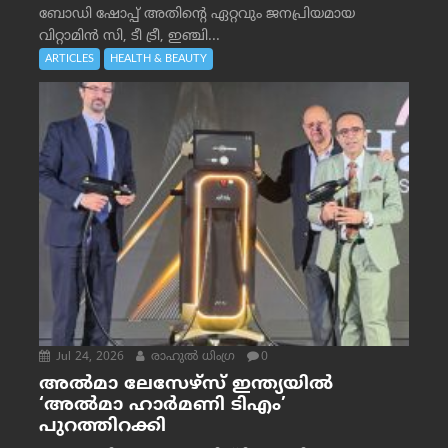
ബോഡി ഷോപ്പ് അതിന്റെ ഏറ്റവും ജനപ്രിയമായ
വിറ്റാമിൻ സി, ടീ ട്രീ, ഇഞ്ചി...
ARTICLES
HEALTH & BEAUTY
Jul 24, 2026
രാഹുല്‍ ധിംഗ്ര
0
അൽമാ ലേസേഴ്സ് ഇന്ത്യയിൽ
‘അൽമാ ഹാർമണി ടിഎം’
പുറത്തിറക്കി