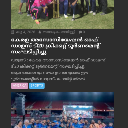
Aug 4, 2026
അനശ്വരം മാമ്പിള്ളി
0
കേരള അസോസിയേഷൻ ഓഫ്
ഡാളസ് ടി20 ക്രിക്കറ്റ് ടൂർണമെന്റ്
സംഘടിപ്പിച്ചു
ഡാളസ് : കേരള അസോസിയേഷൻ ഓഫ് ഡാളസ്
ടി20 ക്രിക്കറ്റ് ടൂർണമെന്റ് സംഘടിപ്പിച്ചു.
ആവേശകരവും സൗഹൃദപരവുമായ ഈ
ടൂർണമെന്റിൽ ഡാളസ്- ഫോർട്ട്‌വര്‍ത്ത്...
AMERICA
SPORTS