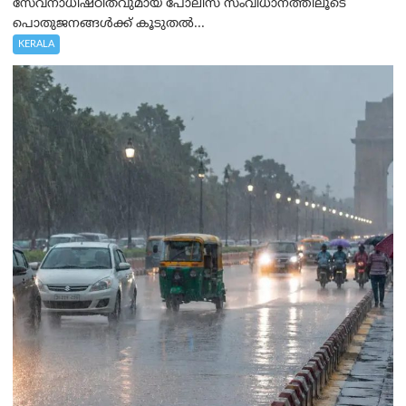
സേവനാധിഷ്ഠിതവുമായ പോലീസ് സംവിധാനത്തിലൂടെ
പൊതുജനങ്ങൾക്ക് കൂടുതൽ...
KERALA