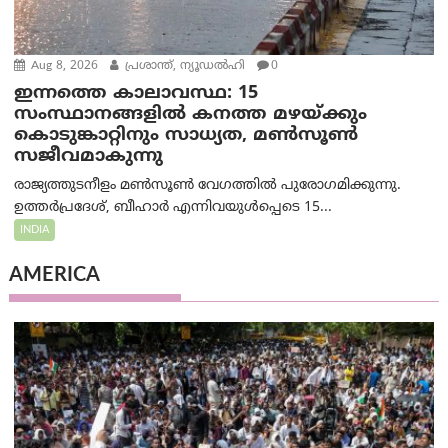
Aug 8, 2026
പ്രശാന്ത്, ന്യൂഡല്‍ഹി
0
ഇന്നത്തെ കാലാവസ്ഥ: 15
സംസ്ഥാനങ്ങളിൽ കനത്ത മഴയ്ക്കും
കൊടുങ്കാറ്റിനും സാധ്യത, മൺസൂൺ
സജീവമാകുന്നു
രാജ്യത്തുടനീളം മൺസൂൺ വേഗത്തിൽ പുരോഗമിക്കുന്നു.
ഉത്തർപ്രദേശ്, ബീഹാർ എന്നിവയുൾപ്പെടെ 15...
INDIA
AMERICA