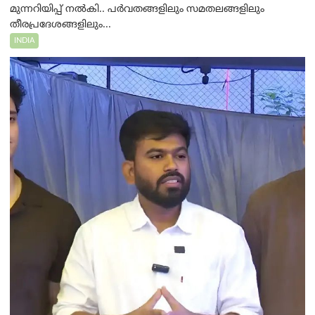
മുന്നറിയിപ്പ് നൽകി.. പർവതങ്ങളിലും സമതലങ്ങളിലും
തീരപ്രദേശങ്ങളിലും...
INDIA