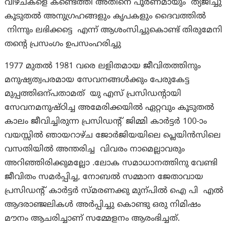
വീഴ്ചകളെ കണ്ടെത്തി അതിനെ പൂർണമായും ത്യജിച്ചു
കൂടുതൽ അനുഗ്രഹങ്ങളും കൃപകളും ദൈവത്തിൽ
നിന്നും ലഭിക്കട്ടെ എന്ന് ആശംസിച്ചുകൊണ്ട് തിരുമേനി
തന്റെ പ്രസംഗം ഉപസംഹരിച്ചു
1977 മുതൽ 1981 വരെ ലളിതമായ ജീവിതത്തിനും
മനുഷ്യത്വപരമായ സേവനങ്ങൾക്കും പേരുകേട്ട
മുപ്പത്തിഒന്പതാമത്‌ യു എസ് പ്രസിഡൻ്റായി
സേവനമനുഷ്ഠിച്ച അമേരിക്കയിൽ ഏറ്റവും കൂടുതൽ
കാലം ജീവിച്ചിരുന്ന പ്രസിഡൻ്റ് ജിമ്മി കാർട്ടർ 100-ാം
വയസ്സിൽ ഞായറാഴ്ച ജോർജിയയിലെ പ്ലെയിൻസിലെ
വസതിയിൽ അന്തരിച്ച വിവരം നാമെല്ലാവരും
അറിഞ്ഞിരിക്കുമല്ലോ .ലോക സമാധാനത്തിനു വേണ്ടി
ജീവിതം സമർപ്പിച്ച, നോബൽ സമ്മാന ജേതാവായ
പ്രസിഡന്റ് കാർട്ടർ സ്മരണക്കു മുന്പിൽ ഐ പി എൽ
ആദരാഞ്ജലികൾ അർപ്പിച്ചു കൊണ്ടു ഒരു നിമിഷം
മൗനം ആചരിച്ചാണ് സമ്മേളനം ആരംഭിച്ചത്.