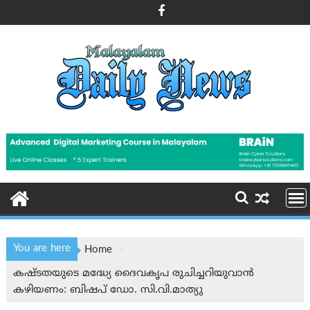
Skip
to
content
You are here
Home
കഷ്ടതയുടെ മദ്ധ്യേ ദൈവകൃപ രുചിച്ചറിയുവാൻ
കഴിയണം: ബിഷപ് ഡോ. സി.വി.മാത്യു