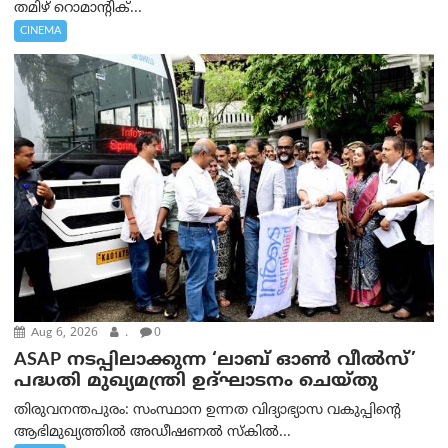
തമിഴ് റൊമാന്റിക്...
CINEMA
Aug 6, 2026
.
0
ASAP നടപ്പിലാക്കുന്ന ‘ലാബ് ഓൺ വീൽസ്’
പദ്ധതി മുഖ്യമന്ത്രി ഉദ്ഘാടനം ചെയ്തു
തിരുവനന്തപുരം: സംസ്ഥാന ഉന്നത വിദ്യാഭ്യാസ വകുപ്പിന്റെ
ആഭിമുഖ്യത്തിൽ അഡീഷണൽ സ്കിൽ...