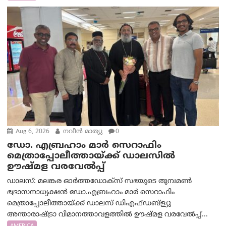
Aug 6, 2026
നവീൻ മാത്യു
0
ഡോ. എബ്രഹാം മാർ സെറാഫിം
മെത്രാപ്പോലീത്തായ്ക്ക് ഡാലസിൽ
ഊഷ്മള വരവേൽപ്പ്
ഡാലസ്: മലങ്കര ഓർത്തഡോക്സ് സഭയുടെ തുമ്പമൺ
ഭദ്രാസനാധ്യക്ഷൻ ഡോ.എബ്രഹാം മാർ സെറാഫിം
മെത്രാപ്പോലീത്തായ്ക്ക് ഡാലസ് ഡിഎഫ്ഡബ്ള്യു
അന്താരാഷ്ട്രാ വിമാനത്താവളത്തിൽ ഊഷ്മള വരവേൽപ്പ്...