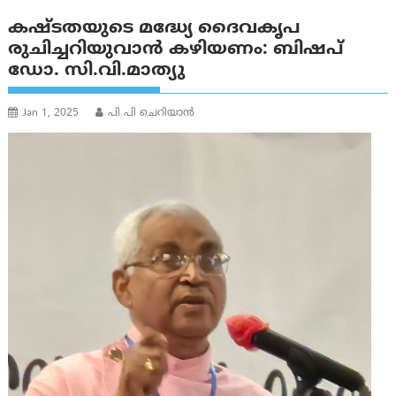
കഷ്ടതയുടെ മദ്ധ്യേ ദൈവകൃപ
രുചിച്ചറിയുവാൻ കഴിയണം: ബിഷപ്
ഡോ. സി.വി.മാത്യു
Jan 1, 2025
പി പി ചെറിയാൻ