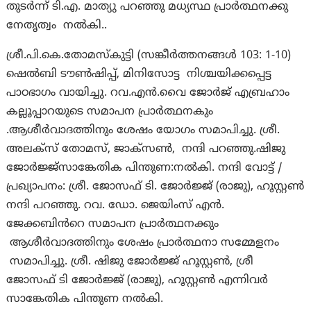
തുടർന്ന് ടി.എ. മാത്യു പറഞ്ഞു മധ്യസ്ഥ പ്രാർത്ഥനക്കു
നേതൃത്വം നൽകി..
ശ്രീ.പി.കെ.തോമസ്കുട്ടി (സങ്കീർത്തനങ്ങൾ 103: 1-10)
ഷെൽബി ടൗൺഷിപ്പ്, മിനിസോട്ട നിശ്ചയിക്കപ്പെട്ട
പാഠഭാഗം വായിച്ചു. റവ.എൻ.വൈ ജോർജ് എബ്രഹാം
കല്ലൂപ്പാറയുടെ സമാപന പ്രാർത്ഥനകും
.ആശീർവാദത്തിനും ശേഷം യോഗം സമാപിച്ചു. ശ്രീ.
അലക്സ് തോമസ്, ജാക്സൺ, നന്ദി പറഞ്ഞു.ഷിജു
ജോർജ്ജ്സാങ്കേതിക പിന്തുണ:നൽകി. നന്ദി വോട്ട് /
പ്രഖ്യാപനം: ശ്രീ. ജോസഫ് ടി. ജോർജ്ജ് (രാജു), ഹൂസ്റ്റൺ
നന്ദി പറഞ്ഞു. റവ. ഡോ. ജെയിംസ് എൻ.
ജേക്കബിൻറെ സമാപന പ്രാർത്ഥനക്കും
ആശീർവാദത്തിനും ശേഷം പ്രാർത്ഥനാ സമ്മേളനം
സമാപിച്ചു. ശ്രീ. ഷിജു ജോർജ്ജ് ഹൂസ്റ്റൺ, ശ്രീ
ജോസഫ് ടി ജോർജ്ജ് (രാജു), ഹൂസ്റ്റൺ എന്നിവർ
സാങ്കേതിക പിന്തുണ നൽകി.