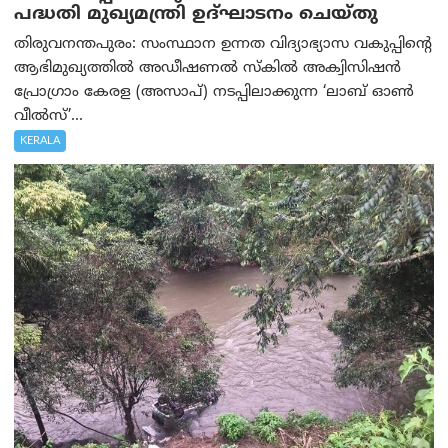
പദ്ധതി മുഖ്യമന്ത്രി ഉദ്ഘാടനം ചെയ്തു
തിരുവനന്തപുരം: സംസ്ഥാന ഉന്നത വിദ്യാഭ്യാസ വകുപ്പിന്റെ
ആഭിമുഖ്യത്തിൽ അഡീഷണൽ സ്കിൽ അക്വിസിഷൻ
പ്രോഗ്രാം കേരള (അസാപ്) നടപ്പിലാക്കുന്ന ‘ലാബ് ഓൺ
വീൽസ്’...
KERALA