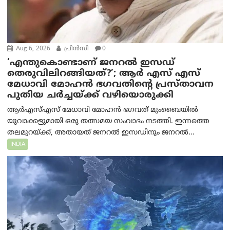
Aug 6, 2026
പ്രിന്‍സി
0
‘എന്തുകൊണ്ടാണ് ജനറൽ ഇസഡ്
തെരുവിലിറങ്ങിയത്?’; ആര്‍ എസ് എസ്
മേധാവി മോഹൻ ഭഗവതിന്റെ പ്രസ്താവന
പുതിയ ചര്‍ച്ചയ്ക്ക് വഴിയൊരുക്കി
ആർ‌എസ്‌എസ് മേധാവി മോഹൻ ഭഗവത് മുംബൈയിൽ
യുവാക്കളുമായി ഒരു തത്സമയ സംവാദം നടത്തി. ഇന്നത്തെ
തലമുറയ്ക്ക്, അതായത് ജനറൽ ഇസഡിനും ജനറൽ...
INDIA