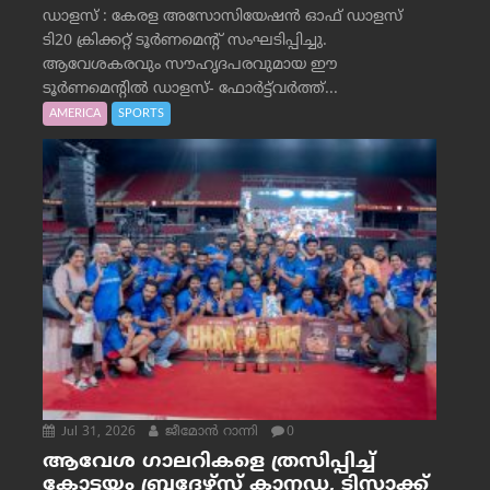
ഡാളസ് : കേരള അസോസിയേഷൻ ഓഫ് ഡാളസ്
ടി20 ക്രിക്കറ്റ് ടൂർണമെന്റ് സംഘടിപ്പിച്ചു.
ആവേശകരവും സൗഹൃദപരവുമായ ഈ
ടൂർണമെന്റിൽ ഡാളസ്- ഫോർട്ട്‌വര്‍ത്ത്...
AMERICA
SPORTS
Jul 31, 2026
ജീമോന്‍ റാന്നി
0
ആവേശ ഗാലറികളെ ത്രസിപ്പിച്ച്
കോട്ടയം ബ്രദേഴ്‌സ് കാനഡ, ടിസാക്ക്