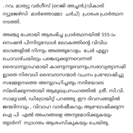
. റവ. മാത്യു വർഗീസ് (റെജി അച്ചൻ,(വികാരി
ന്യൂജേഴ്‌സി മാർത്തോമ്മാ ചർച്) പ്രാരംഭ പ്രാർത്ഥന
നടത്തി.
അഞ്ചു പേരായി ആരംഭിച്ച പ്രാർത്ഥനയിൽ 555-ാം
സെഷൻ പിന്നിടുമ്പോൾ ലോകത്തിന്റെ വിവിധ
ഭാഗങ്ങളിൽ നിന്നും അഞ്ഞൂറോളം പേർ എല്ലാ
ചൊവാഴ്ചയിലും പങ്കെടുക്കുന്നവെന്നത്
ദൈവാനുഗ്രഹമായി കാണുന്നുവെന്നും,സഭാവ്യത്യാസമി
ല്ലാതെ നിരവധി ദൈവദാസന്മാർ വചനം പ്രഘോഷിച്ചു
സമ്മേളനത്തെ അനുഗ്രഹിച്ചതും നന്ദിയോടെ
സ്മരിക്കുന്നതായി ആമുഖപ്രസംഗത്തിൽ ശ്രീ. സി.വി.
സാമുവൽ, ഡിട്രോയിറ്റ് പറഞ്ഞു .ഈ ദിവസങ്ങളിൽ
ജന്മദിനവും , വിവാഹ വാർഷീകവും ആഘോഷിക്കുന്ന
ഐ പി എൽ അംഗങ്ങളെ അനുമോദിക്കുകയും
തുടർന്ന് സ്വാഗതം ആശംസികുകയും ചെയ്തു.