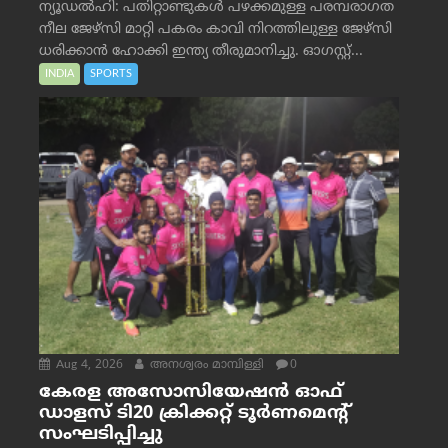
ന്യൂഡൽഹി: പതിറ്റാണ്ടുകൾ പഴക്കമുള്ള പരമ്പരാഗത
നീല ജേഴ്‌സി മാറ്റി പകരം കാവി നിറത്തിലുള്ള ജേഴ്‌സി
ധരിക്കാൻ ഹോക്കി ഇന്ത്യ തീരുമാനിച്ചു. ഓഗസ്റ്റ്...
INDIA
SPORTS
Aug 4, 2026
അനശ്വരം മാമ്പിള്ളി
0
കേരള അസോസിയേഷൻ ഓഫ്
ഡാളസ് ടി20 ക്രിക്കറ്റ് ടൂർണമെന്റ്
സംഘടിപ്പിച്ചു