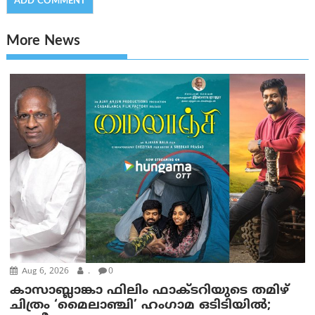
More News
Aug 6, 2026
.
0
കാസാബ്ലാങ്കാ ഫിലിം ഫാക്ടറിയുടെ തമിഴ്
ചിത്രം ‘മൈലാഞ്ചി’ ഹംഗാമ ഒടിടിയിൽ;