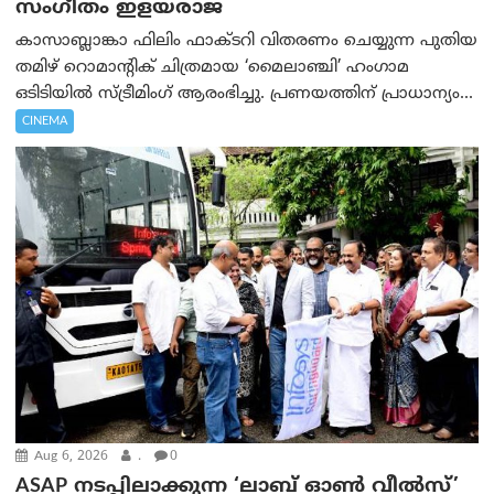
സംഗീതം ഇളയരാജ
കാസാബ്ലാങ്കാ ഫിലിം ഫാക്ടറി വിതരണം ചെയ്യുന്ന പുതിയ
തമിഴ് റൊമാന്റിക് ചിത്രമായ ‘മൈലാഞ്ചി’ ഹംഗാമ
ഒടിടിയിൽ സ്ട്രീമിംഗ് ആരംഭിച്ചു. പ്രണയത്തിന് പ്രാധാന്യം...
CINEMA
Aug 6, 2026
.
0
ASAP നടപ്പിലാക്കുന്ന ‘ലാബ് ഓൺ വീൽസ്’