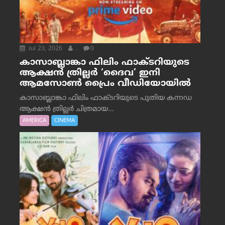
Jul 23, 2026
.
0
കാസാബ്ലാങ്കാ ഫിലിം ഫാക്ടറിയുടെ
ആക്ഷൻ ത്രില്ലർ ‘ദൈവ’ ഇനി
ആമസോൺ പ്രൈം വീഡിയോയിൽ
കാസാബ്ലാങ്കാ ഫിലിം ഫാക്ടറിയുടെ പുതിയ കന്നഡ
ആക്ഷൻ ത്രില്ലർ ചിത്രമായ...
AMERICA
CINEMA