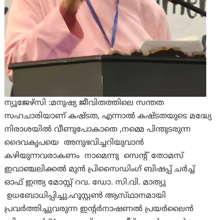
ന്യൂജേഴ്‌സി :മനുഷ്യ ജീവിതത്തിലെ സന്തത
സഹചാരിയാണ് കഷ്ടത, എന്നാൽ കഷ്ടതയുടെ മദ്ധ്യേ
നിരാശയിൽ വീണുപോകാതെ ,നമ്മെ പിന്തുടരുന്ന
ദൈവകൃപയെ അനുഭവിച്ചറിയുവാൻ
കഴിയുന്നവരാകണം നാമെന്നു സെൻ്റ് തോമസ്
ഇവാഞ്ചലിക്കൽ മുൻ പ്രിസൈഡിംഗ് ബിഷപ്പ് ചർച്ച്
ഓഫ് ഇന്ത്യ മോസ്റ്റ് റവ. ഡോ. സി.വി. മാത്യു
ഉധബോധിപ്പിച്ചു.ഹൂസ്റ്റണ്‍ ആസ്‌ഥാനമായി
പ്രവർത്തിച്ചുവരുന്ന ഇന്‍റർനാഷണൽ പ്രയർലെെൻ