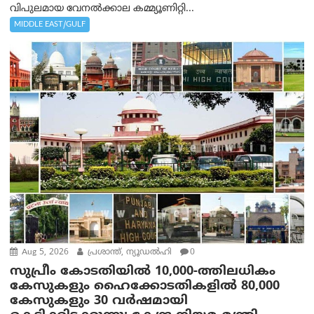
വിപുലമായ വേനൽക്കാല കമ്മ്യൂണിറ്റി...
MIDDLE EAST/GULF
Aug 5, 2026
പ്രശാന്ത്, ന്യൂഡല്‍ഹി
0
സുപ്രീം കോടതിയിൽ 10,000-ത്തിലധികം
കേസുകളും ഹൈക്കോടതികളിൽ 80,000
കേസുകളും 30 വർഷമായി