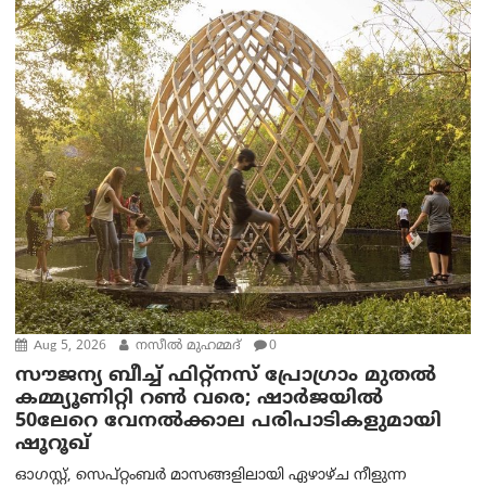
Aug 5, 2026
നസീല്‍ മുഹമ്മദ്
0
സൗജന്യ ബീച്ച് ഫിറ്റ്നസ് പ്രോ​ഗ്രാം മുതൽ
കമ്മ്യൂണിറ്റി റൺ വരെ; ഷാർജയിൽ
50ലേറെ വേനൽക്കാല പരിപാടികളുമായി
ഷൂറൂഖ്
ഓഗസ്റ്റ്, സെപ്റ്റംബർ മാസങ്ങളിലായി ഏഴാഴ്ച നീളുന്ന