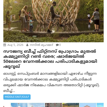
Aug 5, 2026
നസീല്‍ മുഹമ്മദ്
0
സൗജന്യ ബീച്ച് ഫിറ്റ്നസ് പ്രോ​ഗ്രാം മുതൽ
കമ്മ്യൂണിറ്റി റൺ വരെ; ഷാർജയിൽ
50ലേറെ വേനൽക്കാല പരിപാടികളുമായി
ഷൂറൂഖ്
ഓഗസ്റ്റ്, സെപ്റ്റംബർ മാസങ്ങളിലായി ഏഴാഴ്ച നീളുന്ന
വിപുലമായ വേനൽക്കാല കമ്മ്യൂണിറ്റി പരിപാടികൾ
ഒരുക്കി ഷാർജ നിക്ഷേപ വികസന അതോറിറ്റി (ഷൂറൂഖ്).
ബീച്ച്...
MIDDLE EAST/GULF