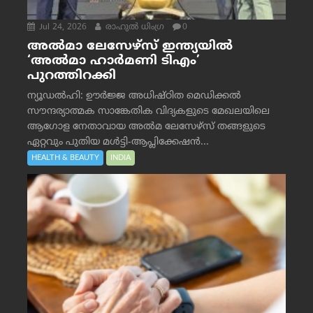
Jul 24, 2026
രാഹുല്‍ ധിംഗ്ര
0
അൽമാ ലേസേഴ്സ് ഇന്ത്യയിൽ
‘അൽമാ ഹാർമണി ടിഎം’
പുറത്തിറക്കി
ന്യൂഡൽഹി: ഊർജ്ജ അധിഷ്ഠിത മെഡിക്കൽ
സൗന്ദര്യാത്മക സാങ്കേതിക വിദ്യകളുടെ മേഖലയിലെ
ആഗോള നേതാവായ അൽമ ലേസേഴ്സ് തങ്ങളുടെ
ഏറ്റവും പുതിയ മൾട്ടി-ആപ്ലിക്കേഷൻ...
HEALTH & BEAUTY
INDIA