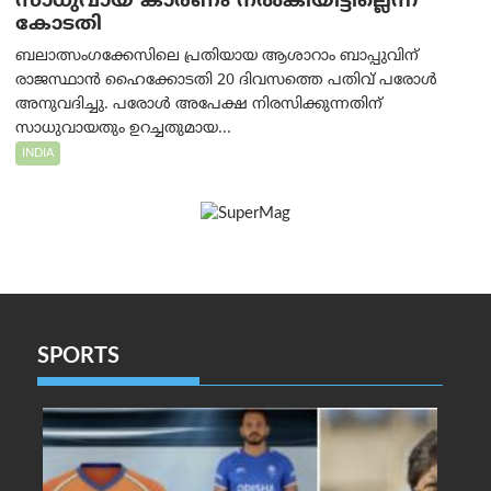
സാധുവായ കാരണം നൽകിയിട്ടില്ലെന്ന്
കോടതി
ബലാത്സംഗക്കേസിലെ പ്രതിയായ ആശാറാം ബാപ്പുവിന്
രാജസ്ഥാൻ ഹൈക്കോടതി 20 ദിവസത്തെ പതിവ് പരോൾ
അനുവദിച്ചു. പരോൾ അപേക്ഷ നിരസിക്കുന്നതിന്
സാധുവായതും ഉറച്ചതുമായ...
INDIA
SPORTS