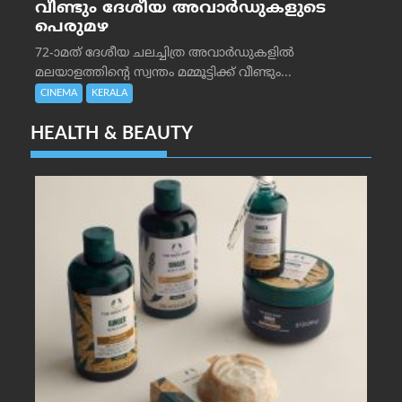
വീണ്ടും ദേശീയ അവാർഡുകളുടെ
പെരുമഴ
72-ാമത് ദേശീയ ചലച്ചിത്ര അവാര്‍ഡുകളില്‍
മലയാളത്തിന്റെ സ്വന്തം മമ്മൂട്ടിക്ക് വീണ്ടും...
CINEMA
KERALA
HEALTH & BEAUTY