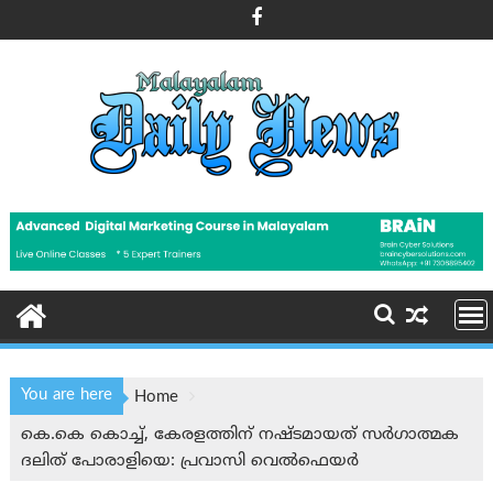
Skip
to
content
You are here
Home
കെ.കെ കൊച്ച്, കേരളത്തിന് നഷ്ടമായത് സർഗാത്മക
ദലിത് പോരാളിയെ: പ്രവാസി വെൽഫെയർ