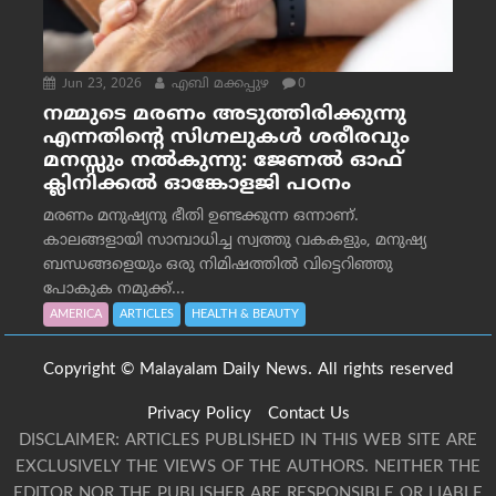
Jun 23, 2026
എബി മക്കപ്പുഴ
0
നമ്മുടെ മരണം അടുത്തിരിക്കുന്നു
എന്നതിന്റെ സിഗ്നലുകൾ ശരീരവും
മനസ്സും നല്‍കുന്നു: ജേണല്‍ ഓഫ്
ക്ലിനിക്കല്‍ ഓങ്കോളജി പഠനം
മരണം മനുഷ്യനു ഭീതി ഉണ്ടക്കുന്ന ഒന്നാണ്.
കാലങ്ങളായി സാമ്പാധിച്ച സ്വത്തു വകകളും, മനുഷ്യ
ബന്ധങ്ങളെയും ഒരു നിമിഷത്തിൽ വിട്ടെറിഞ്ഞു
പോകുക നമുക്ക്...
AMERICA
ARTICLES
HEALTH & BEAUTY
Copyright © Malayalam Daily News. All rights reserved
Privacy Policy
Contact Us
DISCLAIMER: ARTICLES PUBLISHED IN THIS WEB SITE ARE
EXCLUSIVELY THE VIEWS OF THE AUTHORS. NEITHER THE
EDITOR NOR THE PUBLISHER ARE RESPONSIBLE OR LIABLE