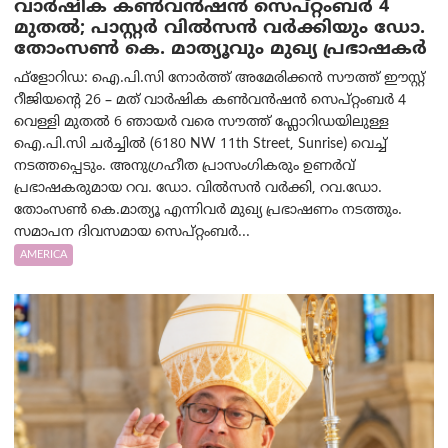
വാർഷിക കൺവൻഷൻ സെപ്റ്റംബർ 4
മുതൽ; പാസ്റ്റർ വിൽസൻ വർക്കിയും ഡോ.
തോംസൺ കെ. മാത്യൂവും മുഖ്യ പ്രഭാഷകർ
ഫ്ളോറിഡ: ഐ.പി.സി നോർത്ത് അമേരിക്കൻ സൗത്ത് ഈസ്റ്റ്
റീജിയന്റെ 26 – മത് വാർഷിക കൺവൻഷൻ സെപ്റ്റംബർ 4
വെള്ളി മുതൽ 6 ഞായർ വരെ സൗത്ത് ഫ്ലോറിഡയിലുള്ള
ഐ.പി.സി ചർച്ചിൽ (6180 NW 11th Street, Sunrise) വെച്ച്
നടത്തപ്പെടും. അനുഗ്രഹീത പ്രാസംഗികരും ഉണർവ്
പ്രഭാഷകരുമായ റവ. ഡോ. വിൽസൻ വർക്കി, റവ.ഡോ.
തോംസൺ കെ.മാത്യൂ എന്നിവർ മുഖ്യ പ്രഭാഷണം നടത്തും.
സമാപന ദിവസമായ സെപ്റ്റംബർ...
AMERICA