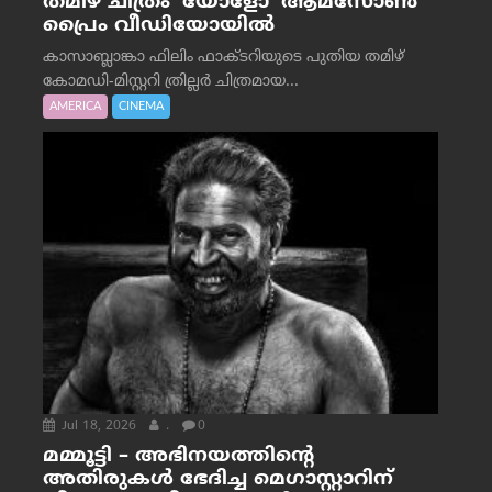
തമിഴ് ചിത്രം ‘യോളോ’ ആമസോൺ
പ്രൈം വീഡിയോയിൽ
കാസാബ്ലാങ്കാ ഫിലിം ഫാക്ടറിയുടെ പുതിയ തമിഴ്
കോമഡി-മിസ്റ്ററി ത്രില്ലർ ചിത്രമായ...
AMERICA
CINEMA
Jul 18, 2026
.
0
മമ്മൂട്ടി – അഭിനയത്തിന്റെ
അതിരുകൾ ഭേദിച്ച മെഗാസ്റ്റാറിന്