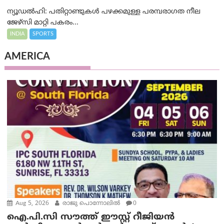
ന്യൂഡൽഹി: പതിറ്റാണ്ടുകൾ പഴക്കമുള്ള പരമ്പരാഗത നീല
ജേഴ്‌സി മാറ്റി പകരം...
INDIA
SPORTS
AMERICA
Aug 5, 2026
രാജു പൊന്നോലിൽ
0
ഐ.പി.സി സൗത്ത് ഈസ്റ്റ് റീജിയൻ