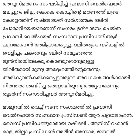
അനുസ്മരണം സംഘടിപ്പിച്ച് പ്രവാസി വെൽഫെയർ
മലപ്പുറം ജില്ല. കെ.കെ കൊച്ചിൻ്റെ മരണത്തിലൂടെ
കേരളത്തിന് നഷ്ടമായത് സർഗാത്മക ദലിത്
പോരാളിയെയാണെന്ന് സംഗമം ഉദ്ഘാടനം ചെയ്ത
പ്രവാസി വെൽഫയർ സംസ്ഥാന പ്രസിഡണ്ട് ആർ
ചന്ദ്രമോഹൻ അഭിപ്രായപ്പെട്ടു. ദലിതരുടെ വഴികളിൽ
വെളിച്ചം പകരാനും ദലിത് സമൂഹത്തെ
മുൻനിരയിലേക്കു കൊണ്ടുവരാനുമുള്ള
ജീവിതമായിരുന്നു അദ്ദേഹത്തിൻ്റെതെന്നും
അരികുവൽകരിക്കപ്പെട്ടവരുടെ അവകാശങ്ങൾക്കായി
നിരന്തരം ശബ്ദിച്ച ഒരാളായിരുന്നു അദ്ദേഹമെന്നും
തുടർന്ന് സംസാരിച്ചവർ അനുസ്മരിച്ചു.
മാമൂറയിൽ വെച്ച് നടന്ന സംഗമത്തിൽ പ്രവാസി
വെൽഫെയർ സംസ്ഥാന പ്രസിഡണ്ട് ആർ ചന്ദ്രമോഹൻ,
വൈസ് പ്രസിഡണ്ടുമാരായ റഷീദലി , അനീസ് റഹ്മാൻ
മാള, ജില്ലാ പ്രസിഡണ്ട് അമീൻ അന്നാര, ജനറൽ