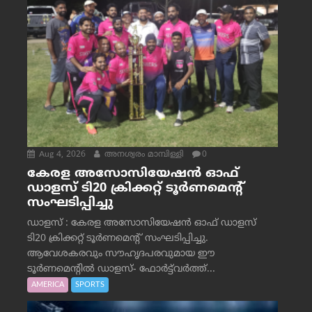
Aug 4, 2026
അനശ്വരം മാമ്പിള്ളി
0
കേരള അസോസിയേഷൻ ഓഫ്
ഡാളസ് ടി20 ക്രിക്കറ്റ് ടൂർണമെന്റ്
സംഘടിപ്പിച്ചു
ഡാളസ് : കേരള അസോസിയേഷൻ ഓഫ് ഡാളസ്
ടി20 ക്രിക്കറ്റ് ടൂർണമെന്റ് സംഘടിപ്പിച്ചു.
ആവേശകരവും സൗഹൃദപരവുമായ ഈ
ടൂർണമെന്റിൽ ഡാളസ്- ഫോർട്ട്‌വര്‍ത്ത്...
AMERICA
SPORTS