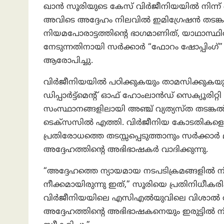
ഖാൻ സൂരിയുടെ കേസ് വിർജീനിയയിൽ നിന്ന് ടെക്
അവിടെ അദ്ദേഹം നിലവിൽ ഇമിഗ്രേഷൻ തടങ്ക
നിയമപോരാട്ടത്തിന്റെ ഭാഗമാണിത്, യാഥാ
നേടുന്നതിനായി സർക്കാർ “ഫോറം ഷോപ്പിംഗ
ആരോപിച്ചു.
വിർജീനിയയിൽ പഠിക്കുകയും താമസിക്കുകയും 
ഡിപ്പാർട്ട്മെന്റ് ഓഫ് ഹോംലാൻഡ് സെക്യൂരിറ്റ
സംസ്ഥാനങ്ങളിലായി അഞ്ച് വ്യത്യസ്ത തടങ്കൽ ക
ടെക്സസിൽ എത്തി. വിർജീനിയ കോടതികളെ മാ
പ്രതിരോധത്തെ തടസ്സപ്പെടുത്താനും സർക്കാർ മ
അദ്ദേഹത്തിന്റെ അഭിഭാഷകർ വാദിക്കുന്നു.
“അദ്ദേഹത്തെ ന്യായമായ നടപടിക്രമങ്ങളിൽ നി
നീക്കമായിരുന്നു ഇത്,” സൂരിയെ പ്രതിനിധീ
വിർജീനിയയിലെ എസിഎൽയുവിലെ വിശാൽ അഗ്
അദ്ദേഹത്തിന്റെ അഭിഭാഷകനെയും ഇരുട്ടിൽ ന