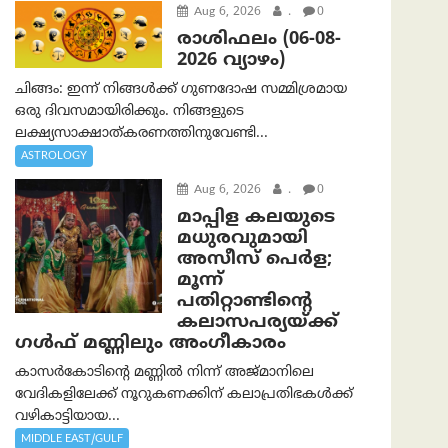
Aug 6, 2026
.
0
രാശിഫലം (06-08-
2026 വ്യാഴം)
ചിങ്ങം: ഇന്ന് നിങ്ങൾക്ക് ഗുണദോഷ സമ്മിശ്രമായ
ഒരു ദിവസമായിരിക്കും. നിങ്ങളുടെ
ലക്ഷ്യസാക്ഷാത്കരണത്തിനുവേണ്ടി...
ASTROLOGY
Aug 6, 2026
.
0
മാപ്പിള കലയുടെ
മധുരവുമായി
അസീസ് പെർള;
മൂന്ന്
പതിറ്റാണ്ടിന്റെ
കലാസപര്യയ്ക്ക്
ഗൾഫ് മണ്ണിലും അംഗീകാരം
കാസർകോടിന്റെ മണ്ണിൽ നിന്ന് അജ്മാനിലെ
വേദികളിലേക്ക് നൂറുകണക്കിന് കലാപ്രതിഭകൾക്ക്
വഴികാട്ടിയായ...
MIDDLE EAST/GULF