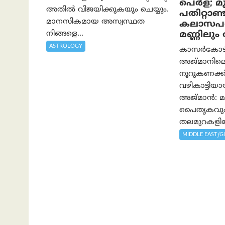
പെർള; മൂന
അതില്‍ വിജയിക്കുകയും ചെയ്യും.
പതിറ്റാണ്ട
മാനസികമായ അസ്വസ്ഥത
കലാസപര്
നിങ്ങളെ...
മണ്ണിലു
ASTROLOGY
കാസർകോടിന്
അജ്മാനിലെ
നൂറുകണക്കി
വഴികാട്ടി
അജ്മാൻ: മാ
പൈതൃകവും 
തലമുറകളിലേ
MIDDLE EAST/G