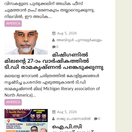
വിസകളുടെ പുതുക്കലിന് അധിക ഫീസ്
ചുമത്താൻ ട്രംപ് ഭരണകൂടം തയ്യാറെടുക്കുന്നു.
നിലവിൽ, ഈ അധിക...
AMERICA
Aug 5, 2026
അബ്ദുൾ പുന്നയൂർക്കുളം
0
മിഷിഗണിൽ
മിലന്റെ 27-ാം വാർഷികത്തിൽ
ടി.ഡി രാമകൃഷ്ണൻ പങ്കെടുക്കുന്നു
മലയാള നോവൽ ചരിത്രത്തിൽ കോളിളക്കങ്ങൾ
സൃഷ്ടിച്ച പ്രശസ്‌ത എഴുത്തുകാരൻ ടി.ഡി
രാമകൃഷ്ണൻ മില( Michigan literary association of
North America)...
AMERICA
Aug 5, 2026
രാജു പൊന്നോലിൽ
0
ഐ.പി.സി