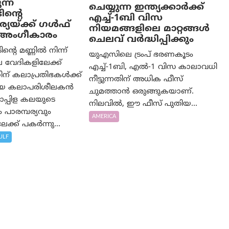
്ന്
ചെയ്യുന്ന ഇന്ത്യക്കാർക്ക്
ിന്റെ
എച്ച്-1ബി വിസ
യയ്ക്ക് ഗൾഫ്
നിയമങ്ങളിലെ മാറ്റങ്ങൾ
ം അംഗീകാരം
ചെലവ് വർദ്ധിപ്പിക്കും
റെ മണ്ണിൽ നിന്ന്
യുഎസിലെ ട്രംപ് ഭരണകൂടം
 വേദികളിലേക്ക്
എച്ച്-1ബി, എൽ-1 വിസ കാലാവധി
ന് കലാപ്രതിഭകൾക്ക്
നീട്ടുന്നതിന് അധിക ഫീസ്
യായ കലാപരിശീലകൻ
ചുമത്താൻ ഒരുങ്ങുകയാണ്.
പ്പിള കലയുടെ
നിലവിൽ, ഈ ഫീസ് പുതിയ...
പാരമ്പര്യവും
AMERICA
ക്ക് പകർന്നു...
ULF