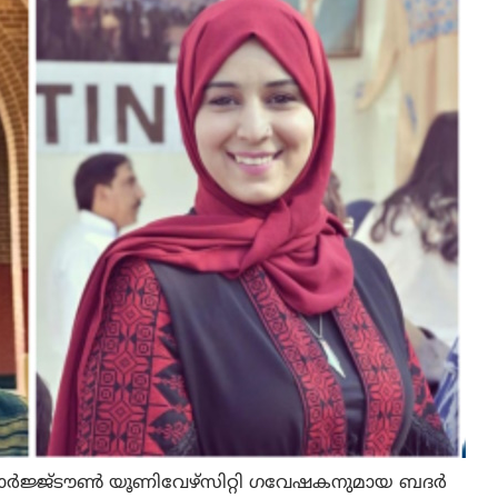
 ജോർജ്ജ്ടൗൺ യൂണിവേഴ്സിറ്റി ഗവേഷകനുമായ ബദർ