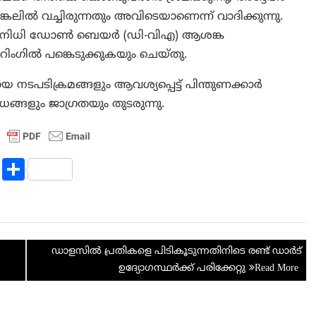
്കലിൽ വച്ചിരുന്നതും അവിടെയാണെന്ന് വാദിക്കുന്നു.
പ്രതിനിധി ഡോൺ ബെയർ (ഡി-വിഎ) ആശങ്ക
യറിംഗിൽ പങ്കെടുക്കുകയും ചെയ്തു.
നടപടിക്രമങ്ങളും ആവശ്യപ്പെട്ട് പിന്തുണക്കാർ
ളും ജാഗ്രതയും തുടരുന്നു.
R
S
e
h
d
ar
di
e
ഡാളസിൽ പ്രതികളെ പിടികൂടുന്നതിനിടെ രണ്ട് ഡാർട്
t
ഉദ്യോഗസ്ഥർക്ക് പരിക്കേറ്റു