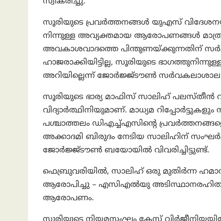
സ്വീകരിച്ചു.”
സൂരിയുടെ പ്രവർത്തനങ്ങൾ യുഎസ് വിദേശനയത്തിന്
നിന്നുള്ള അവ്യക്തമായ ആരോപണങ്ങൾ മാത
അവകാശവാദത്തെ പിന്തുണയ്ക്കുന്നതിന് സ
ഹാജരാക്കിയിട്ടില്ല, സൂരിയുടെ ഭാഗത്തുനിന്നുള
അറിയില്ലെന്ന് ജോർജ്ജ്ടൗൺ സർവകലാശാല അ
സൂരിയുടെ ഭാര്യ മാഫിസ് സാലിഹ് പലസ്ത
വിദ്യാർത്ഥിനിയുമാണ്. മാധ്യമ റിപ്പോർട്ടുകള
പശ്ചാത്തലം ഡിഎച്ച്എസിന്റെ പ്രവർത്തനങ്ങളെ
അക്കാദമി ബിരുദം നേടിയ സാലിഹിന് സംഘർ
ജോർജ്ജ്ടൗൺ ബയോയിൽ വിവരിച്ചിട്ടുണ്ട്.
ഫെബ്രുവരിയിൽ, സാലിഹ് ഒരു മുതിർന്ന ഹമ
ആരോപിച്ചു – എസിഎൽയു അടിസ്ഥാനരഹിതവും രാ
ആരോപണം.
സൂരിയുടെ നിയമസംഘം കേസ് വിർജീനിയയിലേക്