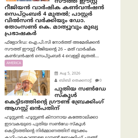
സൗത്ത് ഈസ്റ്റ്
റീജിയൻ വാർഷിക കൺവൻഷൻ
സെപ്റ്റംബർ 4 മുതൽ; പാസ്റ്റർ
വിൽസൻ വർക്കിയും ഡോ.
തോംസൺ കെ. മാത്യൂവും മുഖ്യ
പ്രഭാഷകർ
ഫ്ളോറിഡ: ഐ.പി.സി നോർത്ത് അമേരിക്കൻ
സൗത്ത് ഈസ്റ്റ് റീജിയന്റെ 26 – മത് വാർഷിക
കൺവൻഷൻ സെപ്റ്റംബർ 4 വെള്ളി മുതൽ...
AMERICA
Aug 5, 2026
ബിബി തെക്കനാട്ട്
0
പുതിയ സൺഡേ
സ്കൂൾ
കെട്ടിടത്തിന്റെ ഗ്രൗണ്ട് ബ്രേക്കിംഗ്
ആഗസ്റ്റ് ഒൻപതിന്
ഹൂസ്റ്റൺ: ഹൂസ്റ്റൺ ക്നാനായ കത്തോലിക്കാ
ഇടവകയുടെ പുതിയ സൺഡേ സ്കൂൾ
കെട്ടിടത്തിന്റെ നിർമ്മാണത്തിന് തുടക്കം
കുറിച്ചുകൊണ്ടുള്ള ഗ്രൗണ്ട് ബ്രേക്കിംഗ് ചടങ്ങ്