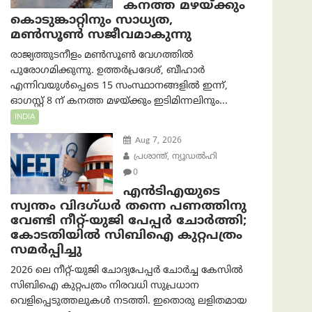
കനത്ത മഴയ്ക്കും
കൊടുങ്കാറ്റിനും സാധ്യത,
മൺസൂൺ സജീവമാകുന്നു
രാജ്യത്തുടനീളം മൺസൂൺ വേഗത്തിൽ
പുരോഗമിക്കുന്നു. ഉത്തർപ്രദേശ്, ബീഹാർ
എന്നിവയുൾപ്പെടെ 15 സംസ്ഥാനങ്ങളിൽ ഇന്ന്,
ഓഗസ്റ്റ് 8 ന് കനത്ത മഴയ്ക്കും ഇടിമിന്നലിനും...
INDIA
Aug 7, 2026
പ്രശാന്ത്, ന്യൂഡല്‍ഹി
0
എൻ‌ടി‌എയുടെ
സ്വന്തം വിദഗ്ധർ തന്നെ പണത്തിനു
വേണ്ടി നീറ്റ്-യു‌ജി പേപ്പർ ചോർത്തി;
കോടതിയില്‍ സിബിഐ കുറ്റപത്രം
സമര്‍പ്പിച്ചു
2026 ലെ നീറ്റ്-യുജി ചോദ്യപേപ്പർ ചോർച്ച കേസിൽ
സിബിഐ കുറ്റപത്രം നിരവധി സുപ്രധാന
വെളിപ്പെടുത്തലുകൾ നടത്തി. ഇതൊരു ലളിതമായ