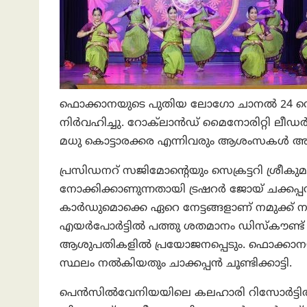
ഫൊക്കാനയുടെ പുതിയ ലോഗോ ചാനൽ 24 ന്റെ 
നിർവഹിച്ചു. റോക്‌ലാൻഡ് മൈനോരിറ്റി ലീഡർ 
മധു കൊട്ടാരക്കര എന്നിവരും ആശംസകൾ അർപ്പ
പ്രസിഡനറ് സജിമോന്റെയും സെക്രട്ടറി ശ്രീക
നോക്കിക്കാണുന്നതായി ട്രഷറർ ജോയ് ചക്കപ
കാർഡുമൊക്കെ ഏറെ നേട്ടങ്ങളാണ് നമുക്ക് ന
എയർപോർട്ടിൽ പത്തു ശതമാനം ഡിസ്‌കൗണ്ട് 
ആശുപതികളിൽ പ്രയോജനപ്പെടും. ഫൊക്കാനയുടെ
സ്ഥലം നൽകിയതും ചാക്കപ്പൻ ചൂണ്ടിക്കാട്ടി.
പെൻസിൽവേനിയയിലെ കലഹാരി റിസോർട്ടിൽ