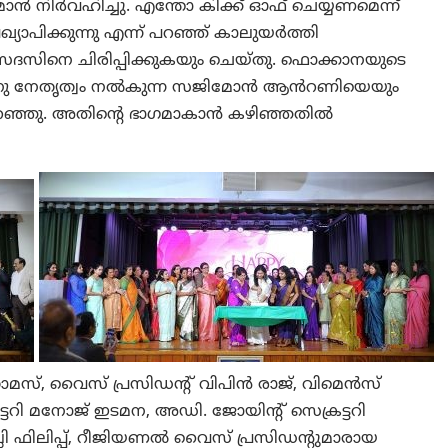
നിർവഹിച്ചു. എന്തോ കിക്ക് ഓഫ് ചെയ്യണമെന്ന്
യാപിക്കുന്നു എന്ന് പറഞ്ഞ് കാലുയർത്തി
ം സദസിനെ ചിരിപ്പിക്കുകയും ചെയ്തു. ഫൊക്കാനയുടെ
അതിനു നേതൃത്വം നൽകുന്ന സജിമോൻ ആൻറണിയെയും
ം പറഞ്ഞു. അതിന്റെ ഭാഗമാകാൻ കഴിഞ്ഞതിൽ
തോമസ്, വൈസ് പ്രസിഡന്റ് വിപിൻ രാജ്, വിമെൻസ്
ടറി മനോജ് ഇടമന, അഡി. ജോയിന്റ് സെക്രട്ടറി
ില്ലി ഫിലിപ്പ്, റീജിയണൽ വൈസ് പ്രസിഡന്റുമാരായ