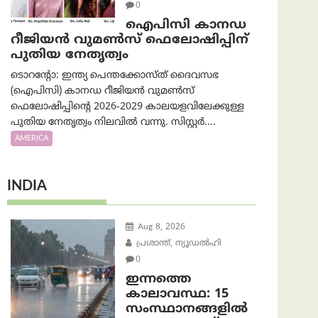
0
ഐപിസി കാനഡ
റീജിയൻ വുമൺസ് ഫെലോഷിപ്പിന്
പുതിയ നേതൃത്വം
ടൊറന്റോ: ഇന്ത്യ പെന്തക്കോസ്ത് ദൈവസഭ
(ഐപിസി) കാനഡ റീജിയൻ വുമൺസ്
ഫെലോഷിപ്പിന്റെ 2026-2029 കാലയളവിലേക്കുള്ള
പുതിയ നേതൃത്വം നിലവിൽ വന്നു. സിസ്റ്റർ....
AMERICA
INDIA
Aug 8, 2026
പ്രശാന്ത്, ന്യൂഡല്‍ഹി
0
ഇന്നത്തെ
കാലാവസ്ഥ: 15
സംസ്ഥാനങ്ങളിൽ