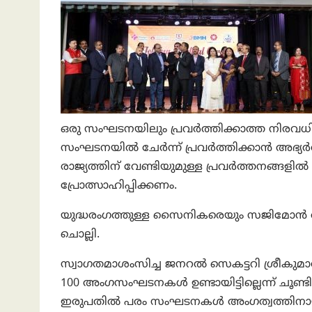
ഒരു സംഘടനയിലും പ്രവർത്തിക്കാത്ത നിരവധി
സംഘടനയിൽ ചേർന്ന് പ്രവർത്തിക്കാൻ അഭ്യർത്
രാജ്യത്തിന് വേണ്ടിയുമുള്ള പ്രവർത്തനങ്ങളിൽ
പ്രോത്സാഹിപ്പിക്കണം.
യുദ്ധരംഗത്തുള്ള സൈനികരെയും സജിമോൻ അനുസ്
ചൊല്ലി.
സ്വാഗതമാശംസിച്ച ജനറൽ സെകട്ടറി ശ്രീകുമാ
100 അംഗസംഘടനകൾ ഉണ്ടായിട്ടില്ലെന്ന് ചൂണ്ട
ഇരുപതിൽ പരം സംഘടനകൾ അംഗത്വത്തിനായി ക