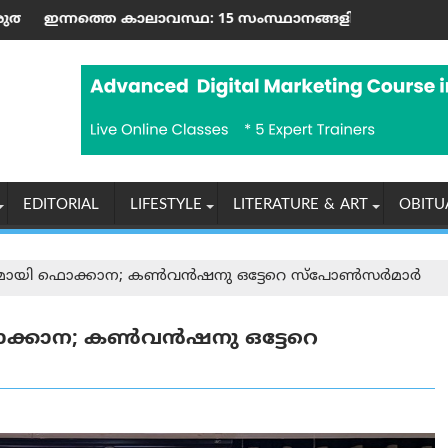
ര്‍ പോലീസ് പിടിച്ചെടുത്തു
സ്റ്റേഷൻ' നിലവില്‍ വന്നു
വസ്ഥ: 15 സംസ്ഥാനങ്ങളിൽ കനത്ത മഴയ്ക്കും കൊടുങ്കാറ്
ഐഡാഹോയിലെ ബർഗർ റസ്റ
EDITORIAL
LIFESTYLE
LITERATURE & ART
OBITU
ായി ഫൊക്കാന; കൺവൻഷനു ഒട്ടേറെ സ്‌പോൺസർമാർ
ക്കാന; കൺവൻഷനു ഒട്ടേറെ