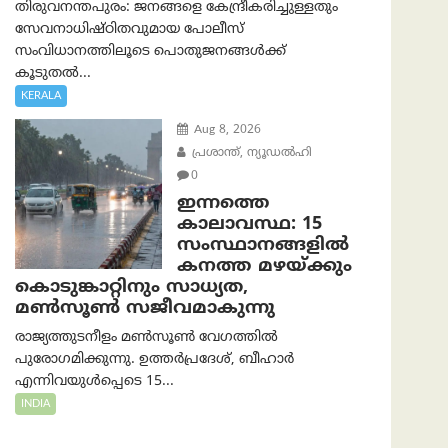
തിരുവനന്തപുരം: ജനങ്ങളെ കേന്ദ്രീകരിച്ചുള്ളതും
സേവനാധിഷ്ഠിതവുമായ പോലീസ്
സംവിധാനത്തിലൂടെ പൊതുജനങ്ങൾക്ക്
കൂടുതൽ...
KERALA
Aug 8, 2026
പ്രശാന്ത്, ന്യൂഡല്‍ഹി
0
ഇന്നത്തെ
കാലാവസ്ഥ: 15
സംസ്ഥാനങ്ങളിൽ
കനത്ത മഴയ്ക്കും
കൊടുങ്കാറ്റിനും സാധ്യത,
മൺസൂൺ സജീവമാകുന്നു
രാജ്യത്തുടനീളം മൺസൂൺ വേഗത്തിൽ
പുരോഗമിക്കുന്നു. ഉത്തർപ്രദേശ്, ബീഹാർ
എന്നിവയുൾപ്പെടെ 15...
INDIA