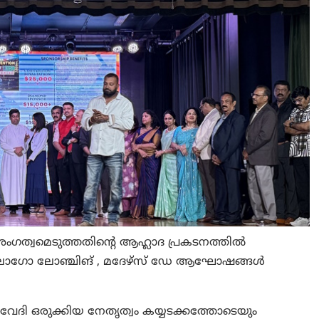
 അംഗത്വമെടുത്തതിന്റെ ആഹ്ലാദ പ്രകടനത്തിൽ
ഗോ ലോഞ്ചിങ് , മദേഴ്സ് ഡേ ആഘോഷങ്ങൾ
 വേദി ഒരുക്കിയ നേതൃത്വം കയ്യടക്കത്തോടെയും