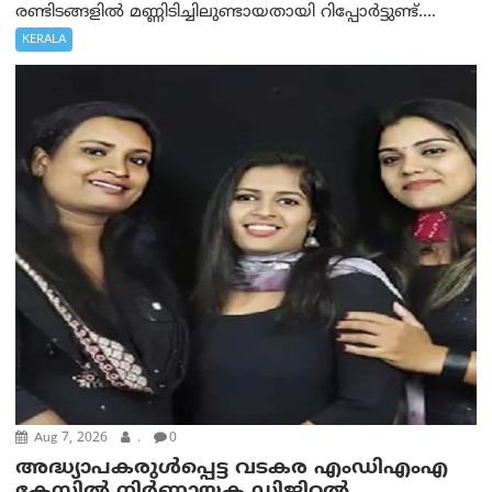
രണ്ടിടങ്ങളിൽ മണ്ണിടിച്ചിലുണ്ടായതായി റിപ്പോർട്ടുണ്ട്....
KERALA
Aug 7, 2026
.
0
അദ്ധ്യാപകരുള്‍പ്പെട്ട വടകര എംഡി‌എം‌എ
കേസില്‍ നിര്‍ണ്ണായക ഡിജിറ്റല്‍