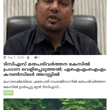
Aug 7, 2026
.
0
ടിസിഎസ് മതപരിവർത്തന കേസിൽ
പ്രധാന വെളിപ്പെടുത്തൽ; എഐഎംഐഎം
കൗൺസിലർ അറസ്റ്റിൽ
മഹാരാഷ്ട്രയിലെ ഛത്രപതി സംഭാജിനഗറിൽ മതപരിവർത്തന
കേസിൽ ഉൾപ്പെട്ട മുൻ ടിസിഎസ്...
INDIA