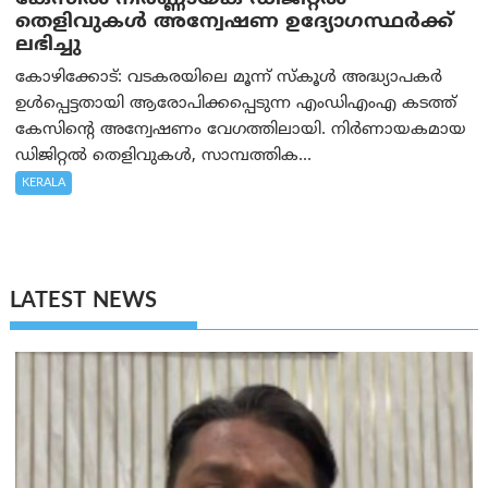
തെളിവുകള്‍ അന്വേഷണ ഉദ്യോഗസ്ഥര്‍ക്ക്
ലഭിച്ചു
കോഴിക്കോട്: വടകരയിലെ മൂന്ന് സ്കൂൾ അദ്ധ്യാപകർ
ഉൾപ്പെട്ടതായി ആരോപിക്കപ്പെടുന്ന എംഡിഎംഎ കടത്ത്
കേസിന്റെ അന്വേഷണം വേഗത്തിലായി. നിർണായകമായ
ഡിജിറ്റൽ തെളിവുകൾ, സാമ്പത്തിക...
KERALA
LATEST NEWS