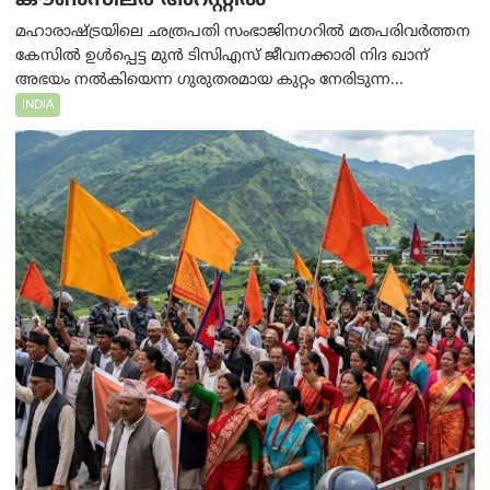
കൗൺസിലർ അറസ്റ്റിൽ
മഹാരാഷ്ട്രയിലെ ഛത്രപതി സംഭാജിനഗറിൽ മതപരിവർത്തന
കേസിൽ ഉൾപ്പെട്ട മുൻ ടിസിഎസ് ജീവനക്കാരി നിദ ഖാന്
അഭയം നൽകിയെന്ന ഗുരുതരമായ കുറ്റം നേരിടുന്ന...
INDIA