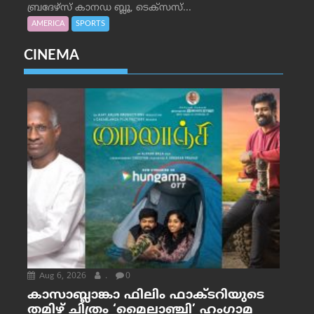
ബ്രദേഴ്‌സ് കാനഡ ബ്ലൂ, ടെക്‌സസ്...
AMERICA
SPORTS
CINEMA
Aug 6, 2026
.
0
കാസാബ്ലാങ്കാ ഫിലിം ഫാക്ടറിയുടെ
തമിഴ് ചിത്രം ‘മൈലാഞ്ചി’ ഹംഗാമ