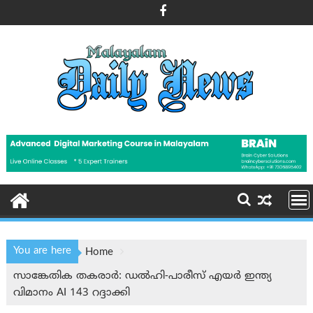
Skip
to
content
You are here
Home
സാങ്കേതിക തകരാര്‍: ഡൽഹി-പാരീസ് എയർ ഇന്ത്യ
വിമാനം AI 143 റദ്ദാക്കി