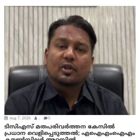
Aug 7, 2026
.
0
ടിസിഎസ് മതപരിവർത്തന കേസിൽ
പ്രധാന വെളിപ്പെടുത്തൽ; എഐഎംഐഎം