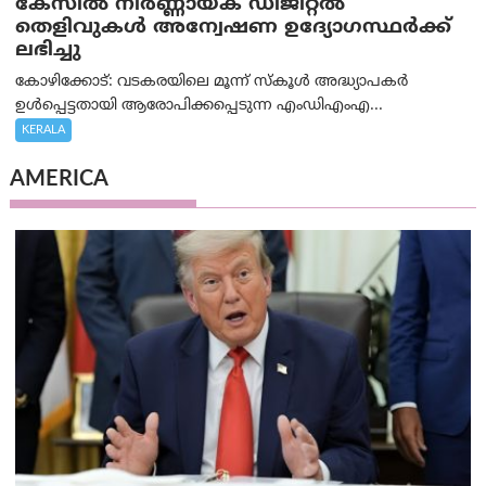
കേസില്‍ നിര്‍ണ്ണായക ഡിജിറ്റല്‍
തെളിവുകള്‍ അന്വേഷണ ഉദ്യോഗസ്ഥര്‍ക്ക്
ലഭിച്ചു
കോഴിക്കോട്: വടകരയിലെ മൂന്ന് സ്കൂൾ അദ്ധ്യാപകർ
ഉൾപ്പെട്ടതായി ആരോപിക്കപ്പെടുന്ന എംഡിഎംഎ...
KERALA
AMERICA