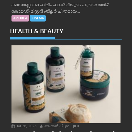
കാസാബ്ലാങ്കാ ഫിലിം ഫാക്ടറിയുടെ പുതിയ തമിഴ്
കോമഡി-മിസ്റ്ററി ത്രില്ലർ ചിത്രമായ...
AMERICA
CINEMA
HEALTH & BEAUTY
Jul 28, 2026
രാഹുല്‍ ധിംഗ്ര
0