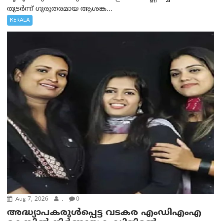
തുടർന്ന് ഗുരുതരമായ ആശങ്ക...
KERALA
Aug 7, 2026
.
0
അദ്ധ്യാപകരുള്‍പ്പെട്ട വടകര എംഡി‌എം‌എ