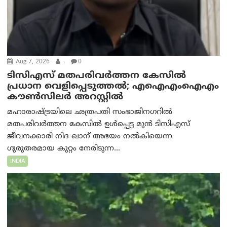
Aug 7, 2026
.
0
ടിസിഎസ് മതപരിവർത്തന കേസിൽ
പ്രധാന വെളിപ്പെടുത്തൽ; എഐഎംഐഎം
കൗൺസിലർ അറസ്റ്റിൽ
മഹാരാഷ്ട്രയിലെ ഛത്രപതി സംഭാജിനഗറിൽ
മതപരിവർത്തന കേസിൽ ഉൾപ്പെട്ട മുൻ ടിസിഎസ്
ജീവനക്കാരി നിദ ഖാന് അഭയം നൽകിയെന്ന
ഗുരുതരമായ കുറ്റം നേരിടുന്ന...
INDIA