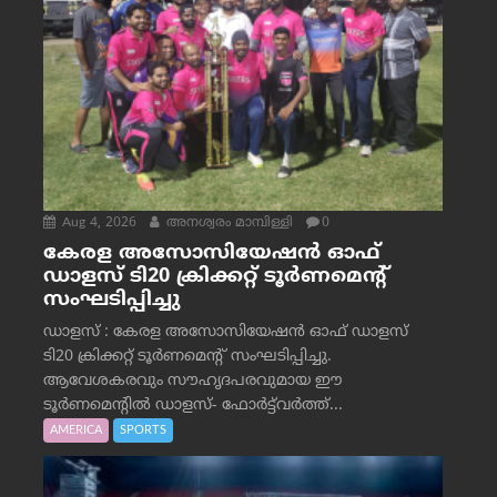
Aug 4, 2026
അനശ്വരം മാമ്പിള്ളി
0
കേരള അസോസിയേഷൻ ഓഫ്
ഡാളസ് ടി20 ക്രിക്കറ്റ് ടൂർണമെന്റ്
സംഘടിപ്പിച്ചു
ഡാളസ് : കേരള അസോസിയേഷൻ ഓഫ് ഡാളസ്
ടി20 ക്രിക്കറ്റ് ടൂർണമെന്റ് സംഘടിപ്പിച്ചു.
ആവേശകരവും സൗഹൃദപരവുമായ ഈ
ടൂർണമെന്റിൽ ഡാളസ്- ഫോർട്ട്‌വര്‍ത്ത്...
AMERICA
SPORTS