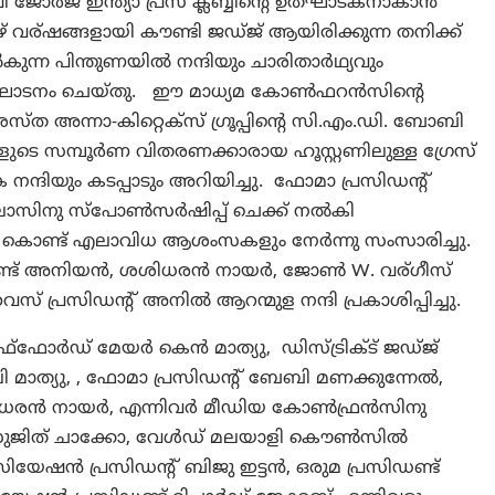
 ജോർജ് ഇന്ത്യാ പ്രസ് ക്ലബ്ബിന്റെ ഉത്ഘാടകനാകാൻ
 വര്ഷങ്ങളായി കൗണ്ടി ജഡ്ജ് ആയിരിക്കുന്ന തനിക്ക്
ുന്ന പിന്തുണയിൽ നന്ദിയും ചാരിതാർഥ്യവും
ം ഉത്ഘാടനം ചെയ്തു. ഈ മാധ്യമ കോൺഫറൻസിന്റെ
സ്ത അന്നാ-കിറ്റെക്സ് ഗ്രൂപ്പിന്റെ സി.എം.ഡി. ബോബി
ടെ സമ്പൂർണ വിതരണക്കാരായ ഹൂസ്റ്റണിലുള്ള ഗ്രേസ്
 നന്ദിയും കടപ്പാടും അറിയിച്ചു. ഫോമാ പ്രസിഡന്റ്
ലോസിനു സ്‌പോൺസർഷിപ്പ് ചെക്ക് നൽകി
ു കൊണ്ട് എലാവിധ ആശംസകളും നേർന്നു സംസാരിച്ചു.
‌കൗണ്ട് അനിയൻ, ശശിധരൻ നായർ, ജോൺ W. വര്ഗീസ്
സ് പ്രസിഡന്റ് അനിൽ ആറന്മുള നന്ദി പ്രകാശിപ്പിച്ചു.
റാഫ്‌ഫോർഡ് മേയർ കെൻ മാത്യു, ഡിസ്ട്രിക്ട് ജഡ്ജ്
ൂലി മാത്യു, , ഫോമാ പ്രസിഡന്റ് ബേബി മണക്കുന്നേൽ,
 ശശിധരൻ നായർ, എന്നിവർ മീഡിയ കോൺഫ്രൻസിനു
 സുജിത് ചാക്കോ, വേൾഡ് മലയാളി കൌൺസിൽ
േഷൻ പ്രസിഡന്റ് ബിജു ഇട്ടൻ, ഒരുമ പ്രസിഡണ്ട്