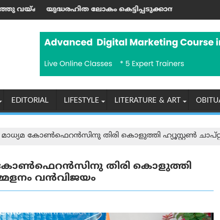
യശങ്കര്‍ പിള്ള
ലോകം കെട്ടിപ്പടുക്കാന്‍ ആഹ്വാനം ചെയ്ത ഹിരോഷിമ ദിനാ
യൂണിയൻ കോപ് ശാഖയ
EDITORIAL
LIFESTYLE
LITERATURE & ART
OBITU
ട്ര മാധ്യമ കോൺഫെറൻസിനു തിരി കൊളുത്തി ഹ്യൂസ്റ്റൺ ചാപ്
ധ്യമ കോൺഫെറൻസിനു തിരി കൊളുത്തി
 സമ്മേളനം വൻവിജയം