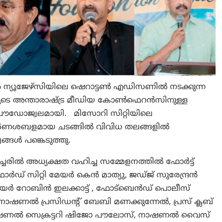
 ന്യൂജേഴ്‌സിയിലെ ഷെറാട്ടൺ എഡിസണിൽ നടക്കുന്ന
്കയുടെ അന്താരാഷ്ട്ര മീഡിയ കോൺഫെറൻസിനുള്ള
ം പ്രൗഡോജ്വലമായി. മിസോറി സിറ്റിയിലെ
വർണശബളമായ ചടങ്ങിൽ വിവിധ തലങ്ങളിൽ
്ങൾ പങ്കെടുത്തു.
ച്ചേരിൽ അധ്യക്ഷത വഹിച്ച സമ്മേളനത്തിൽ ഫോർട്ട്
ോർഡ് സിറ്റി മേയർ കെൻ മാത്യു, ജഡ്ജ് സുരേന്ദ്രൻ
റി മേയർ റോബിൻ ഇലക്കാട്ട് , ഫോട്ബെൻഡ് പൊലീസ്
 നാഷണൽ പ്രസിഡന്റ് ബേബി മണക്കുന്നേൽ, പ്രസ് ക്ലബ്
, നാഷണൽ സെക്രട്ടറി ഷിജോ പൗലോസ്, നാഷണൽ വൈസ്