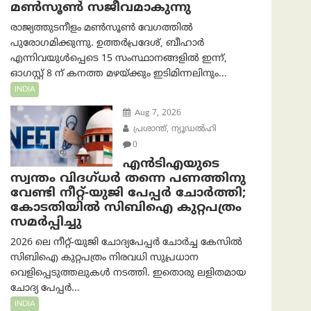
മൺസൂൺ സജീവമാകുന്നു
രാജ്യത്തുടനീളം മൺസൂൺ വേഗത്തിൽ
പുരോഗമിക്കുന്നു. ഉത്തർപ്രദേശ്, ബീഹാർ
എന്നിവയുൾപ്പെടെ 15 സംസ്ഥാനങ്ങളിൽ ഇന്ന്,
ഓഗസ്റ്റ് 8 ന് കനത്ത മഴയ്ക്കും ഇടിമിന്നലിനും...
INDIA
Aug 7, 2026
പ്രശാന്ത്, ന്യൂഡല്‍ഹി
0
എൻ‌ടി‌എയുടെ
സ്വന്തം വിദഗ്ധർ തന്നെ പണത്തിനു
വേണ്ടി നീറ്റ്-യു‌ജി പേപ്പർ ചോർത്തി;
കോടതിയില്‍ സിബിഐ കുറ്റപത്രം
സമര്‍പ്പിച്ചു
2026 ലെ നീറ്റ്-യുജി ചോദ്യപേപ്പർ ചോർച്ച കേസിൽ
സിബിഐ കുറ്റപത്രം നിരവധി സുപ്രധാന
വെളിപ്പെടുത്തലുകൾ നടത്തി. ഇതൊരു ലളിതമായ
ചോദ്യ പേപ്പർ...
INDIA