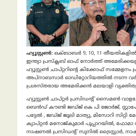
ഹ്യൂസ്റ്റൺ:
ഒക്ടോബർ 9, 10, 11 തീയതികളിൽ
ഇന്ത്യാ പ്രസ്‌ക്ലബ് ഓഫ് നോർത്ത് അമേരിക
ഹ്യൂസ്റ്റൺ ചാപ്റ്ററിന്റെ കിക്കോഫ് സമ്മേളന
അപ്‌നാബസാർ ഓഡിറ്റോറിയത്തിൽ നടന്ന 
പ്രശസ്തരായ അമേരിക്കൻ മലയാളി വ്യക്തിത്വങ
ഹ്യൂസ്റ്റൺ ചാപ്റ്റർ പ്രസിഡന്റ് സൈമൺ വാള
ബെൻഡ് കൗണ്ടി ജഡ്ജ് കെ പി ജോർജ്, സ്റ്റാഫ
പട്ടേൽ , ജഡ്ജ് ജൂലി മാത്യു, മിസോറി സിറ്
ക്യാപ്റ്റൻ മനോജ്‌കുമാർ പൂപ്പാറയിൽ, ഫോമാ
നാഷണൽ പ്രസിഡന്റ് സുനിൽ ട്രൈസ്റ്റാർ