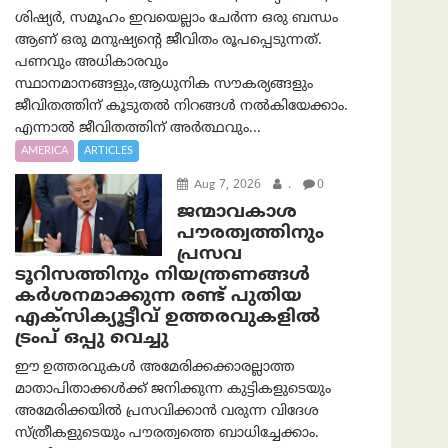
ശിഷ്യർ, സമൂഹം ഇവയെല്ലാം ചേർന്ന ഒരു ബന്ധം
ആണ് ഒരു മനുഷ്യന്റെ ജീവിതം രൂപപ്പെടുന്നത്.
പണവും അധികാരവും
സ്ഥാനമാനങ്ങളും,ആധുനിക സൗകര്യങ്ങളും
ജീവിതത്തിന് കൂടുതൽ നിറങ്ങൾ നൽകിയേക്കാം.
എന്നാൽ ജീവിതത്തിന് അർത്ഥവും...
AMERICA
ARTICLES
Aug 7, 2026
.
0
ജന്മാവകാശ
പൗരത്വത്തിനും
പ്രസവ
ടൂറിസത്തിനും നിയന്ത്രണങ്ങൾ
കർശനമാക്കുന്ന രണ്ട് പുതിയ
എക്സിക്യൂട്ടീവ് ഉത്തരവുകളിൽ
ട്രംപ് ഒപ്പു വെച്ചു
ഈ ഉത്തരവുകൾ അമേരിക്കക്കാരല്ലാത്ത
മാതാപിതാക്കൾക്ക് ജനിക്കുന്ന കുട്ടികളുടെയും
അമേരിക്കയിൽ പ്രസവിക്കാൻ വരുന്ന വിദേശ
സ്ത്രീകളുടെയും പൗരത്വത്തെ ബാധിച്ചേക്കാം.