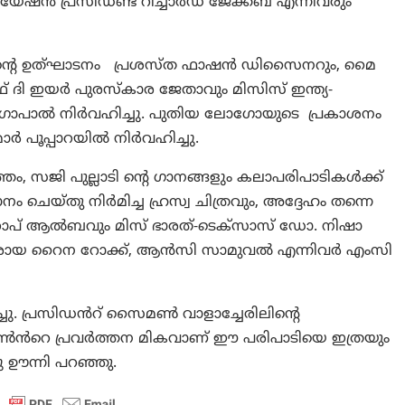
ൻ പ്രസിഡണ്ട് റിച്ചാർഡ് ജേക്കബ് എന്നിവരും
ിന്റെ ഉത്ഘാടനം പ്രശസ്ത ഫാഷൻ ഡിസൈനറും, മൈ
ി ഇയർ പുരസ്‌കാര ജേതാവും മിസിസ് ഇന്ത്യ-
ഗോപാൽ നിർവഹിച്ചു. പുതിയ ലോഗോയുടെ പ്രകാശനം
ർ പൂപ്പാറയിൽ നിർവഹിച്ചു.
 സജി പുല്ലാടി ന്റെ ഗാനങ്ങളും കലാപരിപാടികൾക്ക്
ാനം ചെയ്തു നിർമിച്ച ഹ്രസ്വ ചിത്രവും, അദ്ദേഹം തന്നെ
റാപ് ആൽബവും മിസ് ഭാരത്-ടെക്സാസ് ഡോ. നിഷാ
ാരായ റൈന റോക്ക്, ആൻസി സാമുവൽ എന്നിവർ എംസി
്ചു. പ്രസിഡൻറ് സൈമൺ വാളാച്ചേരിലിന്റെ
റൺൻറെ പ്രവർത്തന മികവാണ് ഈ പരിപാടിയെ ഇത്രയും
യു ഊന്നി പറഞ്ഞു.