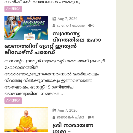
വാഷിംഗ്ടണ്‍: ജന്മാവകാശ പൗരത്വവും...
AMERICA
Aug 7, 2026
വിനോദ് ജോൺ
0
സ്വാതന്ത്യ
ദിനത്തിലെ മഹാ
ഓണത്തിന് ഗ്രേറ്റ് ഇന്ത്യൻ
ലീഡേഴ്സ് പരേഡ്
ടൊറന്റോ: ഇന്ത്യൻ സ്വാതന്ത്ര്യദിനത്തിലാണ് ഇക്കുറി
മഹാഓണത്തിന്
അരങ്ങൊരുങ്ങുന്നതെന്നതിനാൽ ദേശീയതയും
നിറഞ്ഞു നിൽക്കുന്നതാകും ഇത്തവണത്തെ
ആഘോഷം. ഓഗസ്റ്റ് 15 ശനിയാഴ്ച
ടൊറോന്റോയിലെ സങ്കോഫ...
AMERICA
Aug 7, 2026
ജയശങ്കര്‍ പിള്ള
0
ശ്രീ നാരായണ
ഗുരു –