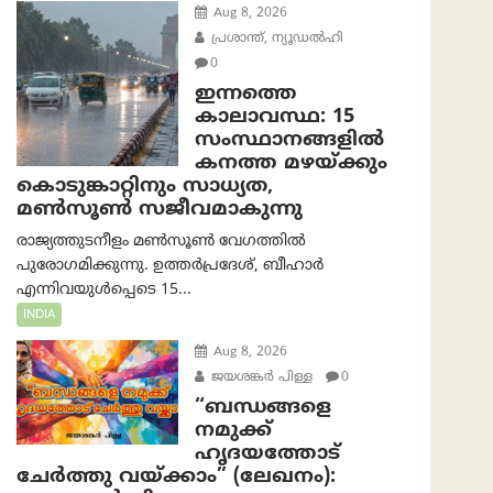
Aug 8, 2026
പ്രശാന്ത്, ന്യൂഡല്‍ഹി
0
ഇന്നത്തെ
കാലാവസ്ഥ: 15
സംസ്ഥാനങ്ങളിൽ
കനത്ത മഴയ്ക്കും
കൊടുങ്കാറ്റിനും സാധ്യത,
മൺസൂൺ സജീവമാകുന്നു
രാജ്യത്തുടനീളം മൺസൂൺ വേഗത്തിൽ
പുരോഗമിക്കുന്നു. ഉത്തർപ്രദേശ്, ബീഹാർ
എന്നിവയുൾപ്പെടെ 15...
INDIA
Aug 8, 2026
ജയശങ്കര്‍ പിള്ള
0
“ബന്ധങ്ങളെ
നമുക്ക്
ഹൃദയത്തോട്
ചേർത്തു വയ്ക്കാം” (ലേഖനം):