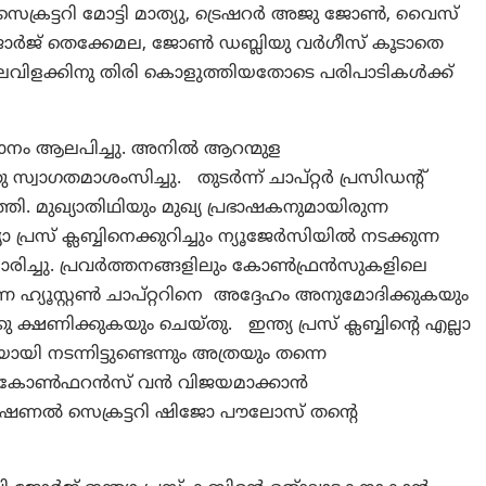
സെക്രട്ടറി മോട്ടി മാത്യു, ട്രെഷറർ അജു ജോൺ, വൈസ്
ട് ജോർജ് തെക്കേമല, ജോൺ ഡബ്ലിയു വർഗീസ് കൂടാതെ
 നിലവിളക്കിനു തിരി കൊളുത്തിയതോടെ പരിപാടികൾക്ക്
ഥനാഗാനം ആലപിച്ചു. അനിൽ ആറന്മുള
്വാഗതമാശംസിച്ചു. തുടർന്ന് ചാപ്റ്റർ പ്രസിഡന്റ്
 മുഖ്യാതിഥിയും മുഖ്യ പ്രഭാഷകനുമായിരുന്ന
പ്രസ് ക്ലബ്ബിനെക്കുറിച്ചും ന്യൂജേർസിയിൽ നടക്കുന്ന
രിച്ചു. പ്രവർത്തനങ്ങളിലും കോൺഫ്രൻസുകളിലെ
ന്ന ഹ്യൂസ്റ്റൺ ചാപ്റ്ററിനെ അദ്ദേഹം അനുമോദിക്കുകയും
ണിക്കുകയും ചെയ്തു. ഇന്ത്യ പ്രസ് ക്ലബ്ബിന്റെ എല്ലാ
ടന്നിട്ടുണ്ടെന്നും അത്രയും തന്നെ
്കുന്ന കോൺഫറൻസ് വൻ വിജയമാക്കാൻ
 നാഷണൽ സെക്രട്ടറി ഷിജോ പൗലോസ് തന്റെ