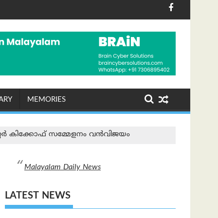
ചരണം ശ്രദ്ധേയമായി
ിൽ ഷോപ് ചെയ്തയാൾക്ക് അപ്പാർട്ട്മെന്റ് സമ്മാനം
പരമ്പരാഗത നെയ്ത്തുകാരെ
ARY
MEMORIES
‌റ്റർ കിക്കോഫ് സമ്മേളനം വൻവിജയം
Malayalam Daily News
LATEST NEWS