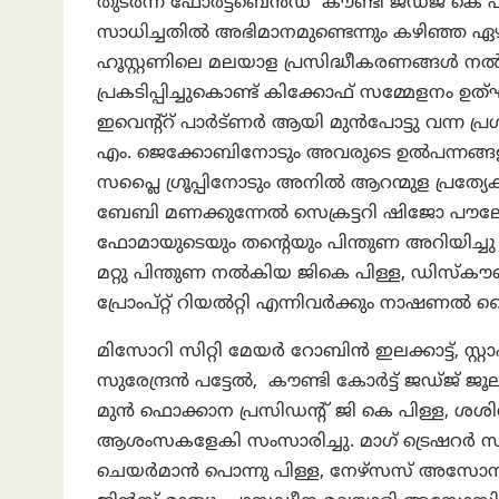
തുടർന്ന് ഫോർട്ട്ബെൻഡ് കൗണ്ടി ജഡ്ജ് കെ പി
സാധിച്ചതിൽ അഭിമാനമുണ്ടെന്നും കഴിഞ്ഞ ഏഴ്
ഹൂസ്റ്റണിലെ മലയാള പ്രസിദ്ധീകരണങ്ങൾ നൽക
പ്രകടിപ്പിച്ചുകൊണ്ട് കിക്കോഫ് സമ്മേളന
ഇവെന്റ്റ് പാർട്ണർ ആയി മുൻപോട്ടു വന്ന പ്രശ
എം. ജെക്കോബിനോടും അവരുടെ ഉൽപന്നങ്ങളു
സപ്ലൈ ഗ്രൂപ്പിനോടും അനിൽ ആറന്മുള പ്രത്യേക
ബേബി മണക്കുന്നേൽ സെക്രട്ടറി ഷിജോ പൗ
ഫോമായുടെയും തന്റെയും പിന്തുണ അറിയിച്ച
മറ്റു പിന്തുണ നൽകിയ ജികെ പിള്ള, ഡിസ്
പ്രോംപ്റ്റ് റിയൽറ്റി എന്നിവർക്കും നാഷണൽ വൈ
മിസോറി സിറ്റി മേയർ റോബിൻ ഇലക്കാട്ട്, സ്റ്
സുരേന്ദ്രൻ പട്ടേൽ, കൗണ്ടി കോർട്ട് ജഡ്ജ് ജ
മുൻ ഫൊക്കാന പ്രസിഡന്റ് ജി കെ പിള്ള,
ആശംസകളേകി സംസാരിച്ചു. മാഗ് ട്രെഷറർ
ചെയർമാൻ പൊന്നു പിള്ള, നേഴ്‌സസ് അസോസിയ