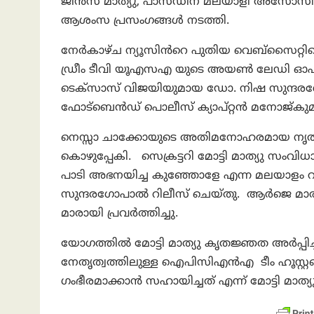
ജിൻസ് മാത്യു, പാസഡീന മലയാളി അസോസിയേഷ
ആശംസ പ്രസംഗങ്ങൾ നടത്തി.
നേർകാഴ്ച ന്യൂസിൻറെ പുതിയ വെബ്സൈറ്റ
ഡ്രീം ടീവി യൂഎസഎ യുടെ അയൺ ലേഡി ഓഫ് ദ
ടെക്സാസ് വിജയിയുമായ ഡോ. നിഷ സുന്ദര
ഫോട്ബെൻഡ് പൊലീസ് ക്യാപ്റ്റൻ മനോജ്കുമാ
നെസ്സാ ചാക്കോയുടെ അതിമനോഹരമായ നൃത്തം,
കൊഴുപ്പേകി. സെക്രട്ടറി മോട്ടി മാത്യു സംവിധ
പാടി അഭനയിച്ച കുഞ്ഞോളേ എന്ന മലയാളം 
സുന്ദരഗോപാൽ റിലീസ് ചെയ്തു. ആർജെ മ
മാരായി പ്രവർത്തിച്ചു.
യോഗത്തിൽ മോട്ടി മാത്യു കൃതജ്ഞത അർപ്പിച
നേതൃത്വത്തിലുള്ള ഐപിസിഎൻഎ ടീം ഹൂസ്റ്
ഗംഭീരമാക്കാൻ സഹായിച്ചത് എന്ന് മോട്ടി മാത്