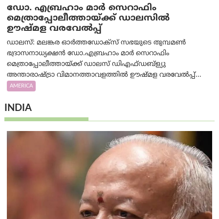
ഡോ. എബ്രഹാം മാർ സെറാഫിം
മെത്രാപ്പോലീത്തായ്ക്ക് ഡാലസിൽ
ഊഷ്മള വരവേൽപ്പ്
ഡാലസ്: മലങ്കര ഓർത്തഡോക്സ് സഭയുടെ തുമ്പമൺ
ഭദ്രാസനാധ്യക്ഷൻ ഡോ.എബ്രഹാം മാർ സെറാഫിം
മെത്രാപ്പോലീത്തായ്ക്ക് ഡാലസ് ഡിഎഫ്ഡബ്ള്യു
അന്താരാഷ്ട്രാ വിമാനത്താവളത്തിൽ ഊഷ്മള വരവേൽപ്പ്...
AMERICA
INDIA