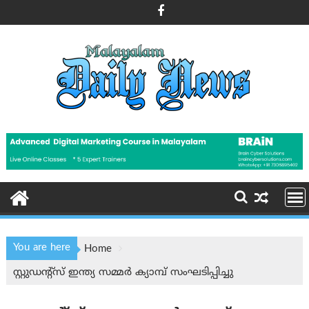
Skip
to
content
You are here
Home
സ്റ്റുഡൻ്റ്സ് ഇന്ത്യ സമ്മർ ക്യാമ്പ് സംഘടിപ്പിച്ചു