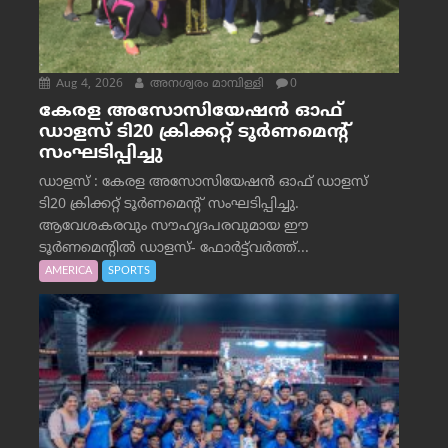
Aug 4, 2026
അനശ്വരം മാമ്പിള്ളി
0
കേരള അസോസിയേഷൻ ഓഫ്
ഡാളസ് ടി20 ക്രിക്കറ്റ് ടൂർണമെന്റ്
സംഘടിപ്പിച്ചു
ഡാളസ് : കേരള അസോസിയേഷൻ ഓഫ് ഡാളസ്
ടി20 ക്രിക്കറ്റ് ടൂർണമെന്റ് സംഘടിപ്പിച്ചു.
ആവേശകരവും സൗഹൃദപരവുമായ ഈ
ടൂർണമെന്റിൽ ഡാളസ്- ഫോർട്ട്‌വര്‍ത്ത്...
AMERICA
SPORTS