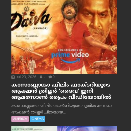
Jul 23, 2026
.
0
കാസാബ്ലാങ്കാ ഫിലിം ഫാക്ടറിയുടെ
ആക്ഷൻ ത്രില്ലർ ‘ദൈവ’ ഇനി
ആമസോൺ പ്രൈം വീഡിയോയിൽ
കാസാബ്ലാങ്കാ ഫിലിം ഫാക്ടറിയുടെ പുതിയ കന്നഡ
ആക്ഷൻ ത്രില്ലർ ചിത്രമായ...
AMERICA
CINEMA