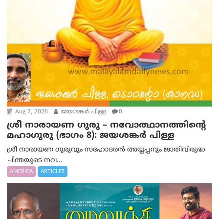
Aug 7, 2026
ജയശങ്കര്‍ പിള്ള
0
ശ്രീ നാരായണ ഗുരു – നവോത്ഥാനത്തിന്റെ
മഹാഗുരു (ഭാഗം 8): ജയശങ്കര്‍ പിള്ള
ശ്രീ നാരായണ ഗുരുവും സഹോദരൻ അയ്യപ്പനും ജാതിവിരുദ്ധ
ചിന്തയുടെ നവ...
AMERICA
ARTICLES