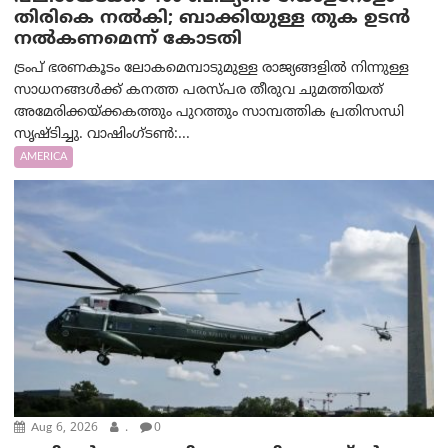
തിരികെ നല്‍കി; ബാക്കിയുള്ള തുക ഉടന്‍
നല്‍കണമെന്ന് കോടതി
ട്രംപ് ഭരണകൂടം ലോകമെമ്പാടുമുള്ള രാജ്യങ്ങളിൽ നിന്നുള്ള
സാധനങ്ങൾക്ക് കനത്ത പരസ്പര തീരുവ ചുമത്തിയത്
അമേരിക്കയ്ക്കകത്തും പുറത്തും സാമ്പത്തിക പ്രതിസന്ധി
സൃഷ്ടിച്ചു. വാഷിംഗ്ടണ്‍:...
AMERICA
Aug 6, 2026
.
0