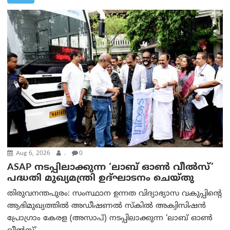
Aug 6, 2026
.
0
ASAP നടപ്പിലാക്കുന്ന ‘ലാബ് ഓൺ വീൽസ്’
പദ്ധതി മുഖ്യമന്ത്രി ഉദ്ഘാടനം ചെയ്തു
തിരുവനന്തപുരം: സംസ്ഥാന ഉന്നത വിദ്യാഭ്യാസ വകുപ്പിന്റെ
ആഭിമുഖ്യത്തിൽ അഡീഷണൽ സ്കിൽ അക്വിസിഷൻ
പ്രോഗ്രാം കേരള (അസാപ്) നടപ്പിലാക്കുന്ന ‘ലാബ് ഓൺ