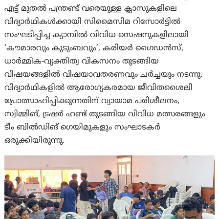
എട്ട് മുതൽ പന്ത്രണ്ട് വരെയുള്ള ക്ലാസുകളിലെ
വിദ്യാർഥികൾക്കായി സിമൈസിമ റിസോർട്ടിൽ
സംഘടിപ്പിച്ച ക്യാമ്പിൽ വിവിധ സെഷനുകളിലായി
‘കൗമാരവും കുടുംബവും’, കരിയർ ഗൈഡൻസ്,
ധാർമ്മിക-വ്യക്തിത്വ വികസനം തുടങ്ങിയ
വിഷയങ്ങളിൽ വിഷയാവതരണവും ചർച്ചയും നടന്നു.
വിദ്യാർഥികളിൽ ആരോഗ്യകരമായ ജീവിതശൈലി
പ്രോത്സാഹിപ്പിക്കുന്നതിന് വ്യായാമ പരിശീലനം,
സ്വിമ്മിങ്, ട്രഷർ ഹണ്ട് തുടങ്ങിയ വിവിധ മത്സരങ്ങളും
ടീം ബിൽഡിങ് ഗെയിമുകളും സംഘാടകർ
ഒരുക്കിയിരുന്നു.