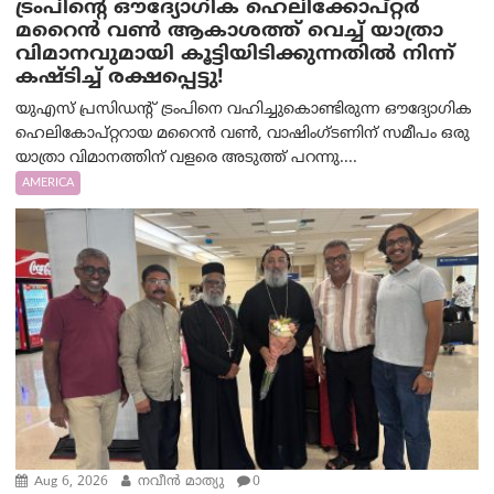
ട്രം‌പിന്റെ ഔദ്യോഗിക ഹെലിക്കോപ്റ്റര്‍
മറൈന്‍ വണ്‍ ആകാശത്ത് വെച്ച് യാത്രാ
വിമാനവുമായി കൂട്ടിയിടിക്കുന്നതിൽ നിന്ന്
കഷ്ടിച്ച് രക്ഷപ്പെട്ടു!
യുഎസ് പ്രസിഡന്റ് ട്രംപിനെ വഹിച്ചുകൊണ്ടിരുന്ന ഔദ്യോഗിക
ഹെലികോപ്റ്ററായ മറൈൻ വൺ, വാഷിംഗ്ടണിന് സമീപം ഒരു
യാത്രാ വിമാനത്തിന് വളരെ അടുത്ത് പറന്നു....
AMERICA
Aug 6, 2026
നവീൻ മാത്യു
0