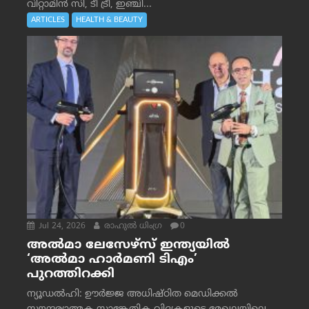
വിറ്റാമിൻ സി, ടീ ട്രീ, ഇഞ്ചി...
ARTICLES
HEALTH & BEAUTY
Jul 24, 2026
രാഹുല്‍ ധിംഗ്ര
0
അൽമാ ലേസേഴ്സ് ഇന്ത്യയിൽ
‘അൽമാ ഹാർമണി ടിഎം’
പുറത്തിറക്കി
ന്യൂഡൽഹി: ഊർജ്ജ അധിഷ്ഠിത മെഡിക്കൽ