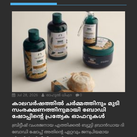
Jul 28, 2026
രാഹുല്‍ ധിംഗ്ര
0
കാലവർഷത്തിൽ ചർമ്മത്തിനും മുടി
സംരക്ഷണത്തിനുമായി ബോഡി
ഷോപ്പിന്റെ പ്രത്യേക ഓഫറുകൾ
ബ്രിട്ടീഷ് വംശജനായ എത്തിക്കൽ ബ്യൂട്ടി ബ്രാൻഡായ ദി
ബോഡി ഷോപ്പ് അതിന്റെ ഏറ്റവും ജനപ്രിയമായ