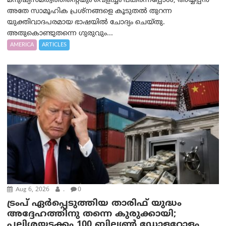
മനുഷ്യസമത്വത്തിന്റെയും വെളിച്ചം പകർന്നപ്പോൾ, അയ്യപ്പൻ
അതേ സാമൂഹിക പ്രശ്നങ്ങളെ കൂടുതൽ തുറന്ന
യുക്തിവാദപരമായ ഭാഷയിൽ ചോദ്യം ചെയ്തു.
അതുകൊണ്ടുതന്നെ ഗുരുവും...
AMERICA
ARTICLES
Aug 6, 2026
.
0
ട്രംപ് ഏര്‍പ്പെടുത്തിയ താരിഫ് യുദ്ധം
അദ്ദേഹത്തിനു തന്നെ കുരുക്കായി;
പലിശയടക്കം 100 ബില്യണ്‍ ഡോളറോളം