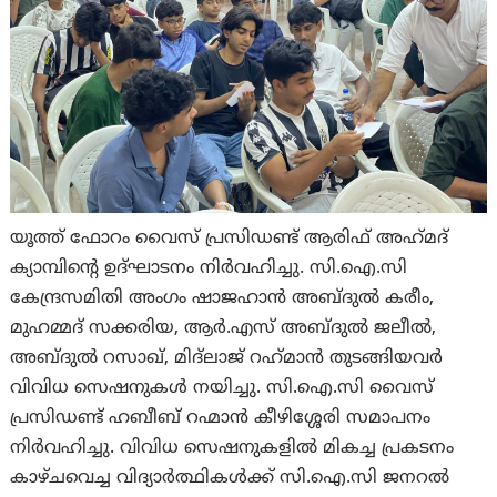
യൂത്ത് ഫോറം വൈസ് പ്രസിഡണ്ട് ആരിഫ് അഹ്‌മദ്
ക്യാമ്പിൻ്റെ ഉദ്ഘാടനം നിർവഹിച്ചു. സി.ഐ.സി
കേന്ദ്രസമിതി അംഗം ഷാജഹാൻ അബ്ദുൽ കരീം,
മുഹമ്മദ് സക്കരിയ, ആർ.എസ് അബ്ദുൽ ജലീൽ,
അബ്ദുൽ റസാഖ്, മിദ്ലാജ് റഹ്‌മാൻ തുടങ്ങിയവർ
വിവിധ സെഷനുകൾ നയിച്ചു. സി.ഐ.സി വൈസ്
പ്രസിഡണ്ട് ഹബീബ് റഹ്മാൻ കീഴിശ്ശേരി സമാപനം
നിർവഹിച്ചു. വിവിധ സെഷനുകളിൽ മികച്ച പ്രകടനം
കാഴ്ചവെച്ച വിദ്യാർത്ഥികൾക്ക് സി.ഐ.സി ജനറൽ