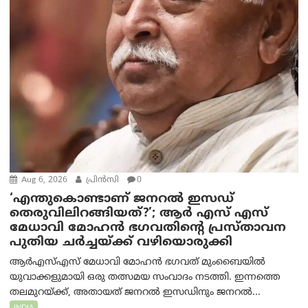
Aug 6, 2026
പ്രിന്‍സി
0
‘എന്തുകൊണ്ടാണ് ജനറൽ ഇസഡ്
തെരുവിലിറങ്ങിയത്?’; ആര്‍ എസ് എസ്
മേധാവി മോഹൻ ഭഗവതിന്റെ പ്രസ്താവന
പുതിയ ചര്‍ച്ചയ്ക്ക് വഴിയൊരുക്കി
ആർ‌എസ്‌എസ് മേധാവി മോഹൻ ഭഗവത് മുംബൈയിൽ
യുവാക്കളുമായി ഒരു തത്സമയ സംവാദം നടത്തി. ഇന്നത്തെ
തലമുറയ്ക്ക്, അതായത് ജനറൽ ഇസഡിനും ജനറൽ...
INDIA