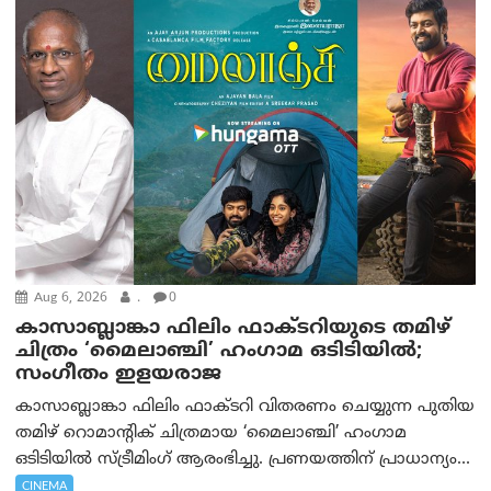
Aug 6, 2026
.
0
കാസാബ്ലാങ്കാ ഫിലിം ഫാക്ടറിയുടെ തമിഴ്
ചിത്രം ‘മൈലാഞ്ചി’ ഹംഗാമ ഒടിടിയിൽ;
സംഗീതം ഇളയരാജ
കാസാബ്ലാങ്കാ ഫിലിം ഫാക്ടറി വിതരണം ചെയ്യുന്ന പുതിയ
തമിഴ് റൊമാന്റിക് ചിത്രമായ ‘മൈലാഞ്ചി’ ഹംഗാമ
ഒടിടിയിൽ സ്ട്രീമിംഗ് ആരംഭിച്ചു. പ്രണയത്തിന് പ്രാധാന്യം...
CINEMA