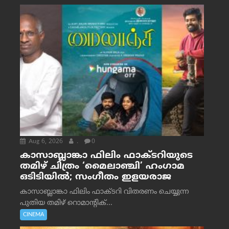
Aug 6, 2026
.
0
കാസാബ്ലാങ്കാ ഫിലിം ഫാക്ടറിയുടെ
തമിഴ് ചിത്രം ‘മൈലാഞ്ചി’ ഹംഗാമ
ഒടിടിയിൽ; സംഗീതം ഇളയരാജ
കാസാബ്ലാങ്കാ ഫിലിം ഫാക്ടറി വിതരണം ചെയ്യുന്ന
പുതിയ തമിഴ് റൊമാന്റിക്...
CINEMA