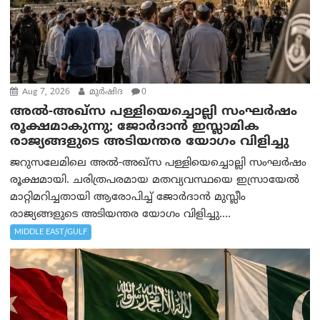
Aug 7, 2026
മുര്‍ഷിദ
0
അൽ-അഖ്‌സ പള്ളിയെച്ചൊല്ലി സംഘർഷം
രൂക്ഷമാകുന്നു; ജോർദാൻ ഇസ്ലാമിക
രാജ്യങ്ങളുടെ അടിയന്തര യോഗം വിളിച്ചു
ജറുസലേമിലെ അൽ-അഖ്‌സ പള്ളിയെച്ചൊല്ലി സംഘർഷം
രൂക്ഷമായി. ചരിത്രപരമായ മതവ്യവസ്ഥയെ ഇസ്രായേൽ
മാറ്റിമറിച്ചതായി ആരോപിച്ച് ജോർദാൻ മുസ്ലീം
രാജ്യങ്ങളുടെ അടിയന്തര യോഗം വിളിച്ചു....
MIDDLE EAST/GULF