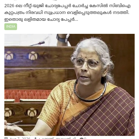
2026 ലെ നീറ്റ്-യുജി ചോദ്യപേപ്പർ ചോർച്ച കേസിൽ സിബിഐ
കുറ്റപത്രം നിരവധി സുപ്രധാന വെളിപ്പെടുത്തലുകൾ നടത്തി.
ഇതൊരു ലളിതമായ ചോദ്യ പേപ്പർ...
INDIA