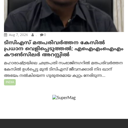
Aug 7, 2026
.
0
ടിസിഎസ് മതപരിവർത്തന കേസിൽ
പ്രധാന വെളിപ്പെടുത്തൽ; എഐഎംഐഎം
കൗൺസിലർ അറസ്റ്റിൽ
മഹാരാഷ്ട്രയിലെ ഛത്രപതി സംഭാജിനഗറിൽ മതപരിവർത്തന
കേസിൽ ഉൾപ്പെട്ട മുൻ ടിസിഎസ് ജീവനക്കാരി നിദ ഖാന്
അഭയം നൽകിയെന്ന ഗുരുതരമായ കുറ്റം നേരിടുന്ന...
INDIA