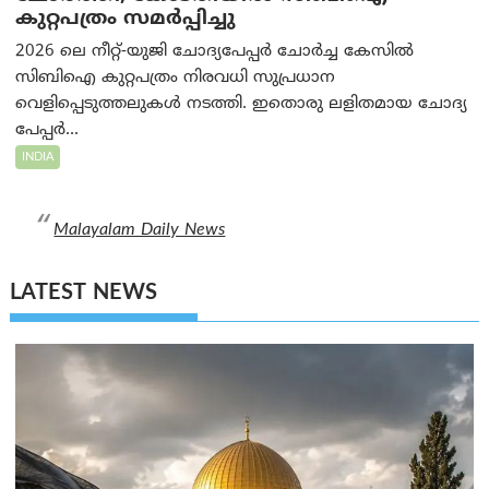
കുറ്റപത്രം സമര്‍പ്പിച്ചു
2026 ലെ നീറ്റ്-യുജി ചോദ്യപേപ്പർ ചോർച്ച കേസിൽ
സിബിഐ കുറ്റപത്രം നിരവധി സുപ്രധാന
വെളിപ്പെടുത്തലുകൾ നടത്തി. ഇതൊരു ലളിതമായ ചോദ്യ
പേപ്പർ...
INDIA
Malayalam Daily News
LATEST NEWS