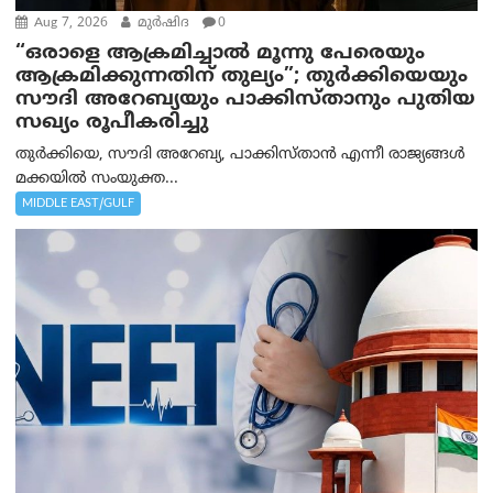
Aug 7, 2026
മുര്‍ഷിദ
0
“ഒരാളെ ആക്രമിച്ചാല്‍ മൂന്നു പേരെയും
ആക്രമിക്കുന്നതിന് തുല്യം”; തുർക്കിയെയും
സൗദി അറേബ്യയും പാക്കിസ്താനും പുതിയ
സഖ്യം രൂപീകരിച്ചു
തുർക്കിയെ, സൗദി അറേബ്യ, പാക്കിസ്താന്‍ എന്നീ രാജ്യങ്ങൾ
മക്കയിൽ സംയുക്ത...
MIDDLE EAST/GULF