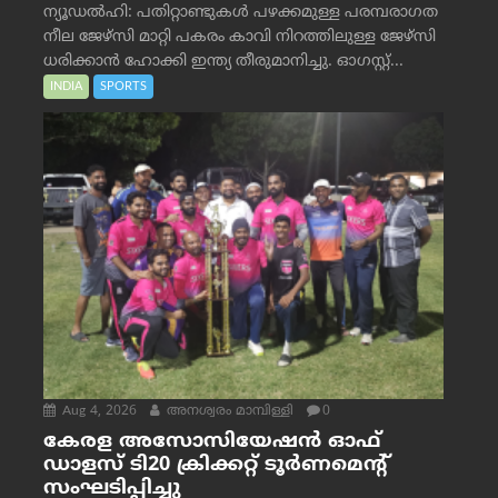
ന്യൂഡൽഹി: പതിറ്റാണ്ടുകൾ പഴക്കമുള്ള പരമ്പരാഗത
നീല ജേഴ്‌സി മാറ്റി പകരം കാവി നിറത്തിലുള്ള ജേഴ്‌സി
ധരിക്കാൻ ഹോക്കി ഇന്ത്യ തീരുമാനിച്ചു. ഓഗസ്റ്റ്...
INDIA
SPORTS
Aug 4, 2026
അനശ്വരം മാമ്പിള്ളി
0
കേരള അസോസിയേഷൻ ഓഫ്
ഡാളസ് ടി20 ക്രിക്കറ്റ് ടൂർണമെന്റ്
സംഘടിപ്പിച്ചു