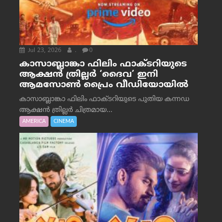
Jul 23, 2026
.
0
കാസാബ്ലാങ്കാ ഫിലിം ഫാക്ടറിയുടെ
ആക്ഷൻ ത്രില്ലർ ‘ദൈവ’ ഇനി
ആമസോൺ പ്രൈം വീഡിയോയിൽ
കാസാബ്ലാങ്കാ ഫിലിം ഫാക്ടറിയുടെ പുതിയ കന്നഡ
ആക്ഷൻ ത്രില്ലർ ചിത്രമായ...
AMERICA
CINEMA