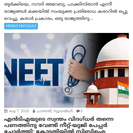
തുർക്കിയെ, സൗദി അറേബ്യ, പാക്കിസ്താന്‍ എന്നീ
രാജ്യങ്ങൾ മക്കയിൽ സംയുക്ത പ്രതിരോധ കരാറിൽ ഒപ്പു
വെച്ചു. കരാർ പ്രകാരം, ഒരു രാജ്യത്തിനു...
MIDDLE EAST/GULF
Aug 7, 2026
പ്രശാന്ത്, ന്യൂഡല്‍ഹി
0
എൻ‌ടി‌എയുടെ സ്വന്തം വിദഗ്ധർ തന്നെ
പണത്തിനു വേണ്ടി നീറ്റ്-യു‌ജി പേപ്പർ
ചോർത്തി; കോടതിയില്‍ സിബിഐ