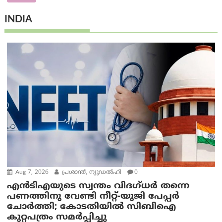
INDIA
Aug 7, 2026
പ്രശാന്ത്, ന്യൂഡല്‍ഹി
0
എൻ‌ടി‌എയുടെ സ്വന്തം വിദഗ്ധർ തന്നെ
പണത്തിനു വേണ്ടി നീറ്റ്-യു‌ജി പേപ്പർ
ചോർത്തി; കോടതിയില്‍ സിബിഐ
കുറ്റപത്രം സമര്‍പ്പിച്ചു