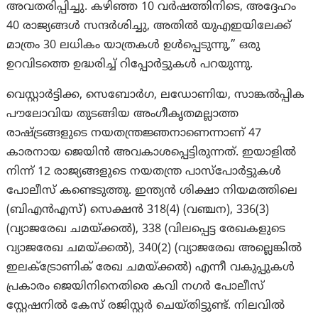
അവതരിപ്പിച്ചു. കഴിഞ്ഞ 10 വർഷത്തിനിടെ, അദ്ദേഹം
40 രാജ്യങ്ങൾ സന്ദർശിച്ചു, അതിൽ യുഎഇയിലേക്ക്
മാത്രം 30 ലധികം യാത്രകൾ ഉൾപ്പെടുന്നു,” ഒരു
ഉറവിടത്തെ ഉദ്ധരിച്ച് റിപ്പോര്‍ട്ടുകള്‍ പറയുന്നു.
വെസ്റ്റാർട്ടിക്ക, സെബോർഗ, ലഡോണിയ, സാങ്കൽപ്പിക
പൗലോവിയ തുടങ്ങിയ അംഗീകൃതമല്ലാത്ത
രാഷ്ട്രങ്ങളുടെ നയതന്ത്രജ്ഞനാണെന്നാണ് 47
കാരനായ ജെയിൻ അവകാശപ്പെട്ടിരുന്നത്. ഇയാളിൽ
നിന്ന് 12 രാജ്യങ്ങളുടെ നയതന്ത്ര പാസ്‌പോർട്ടുകൾ
പോലീസ് കണ്ടെടുത്തു. ഇന്ത്യൻ ശിക്ഷാ നിയമത്തിലെ
(ബിഎൻഎസ്) സെക്ഷൻ 318(4) (വഞ്ചന), 336(3)
(വ്യാജരേഖ ചമയ്ക്കൽ), 338 (വിലപ്പെട്ട രേഖകളുടെ
വ്യാജരേഖ ചമയ്ക്കൽ), 340(2) (വ്യാജരേഖ അല്ലെങ്കിൽ
ഇലക്ട്രോണിക് രേഖ ചമയ്ക്കൽ) എന്നീ വകുപ്പുകൾ
പ്രകാരം ജെയിനിനെതിരെ കവി നഗർ പോലീസ്
സ്റ്റേഷനിൽ കേസ് രജിസ്റ്റർ ചെയ്തിട്ടുണ്ട്. നിലവിൽ