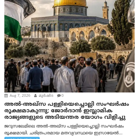
Aug 7, 2026
മുര്‍ഷിദ
0
അൽ-അഖ്‌സ പള്ളിയെച്ചൊല്ലി സംഘർഷം
രൂക്ഷമാകുന്നു; ജോർദാൻ ഇസ്ലാമിക
രാജ്യങ്ങളുടെ അടിയന്തര യോഗം വിളിച്ചു
ജറുസലേമിലെ അൽ-അഖ്‌സ പള്ളിയെച്ചൊല്ലി സംഘർഷം
രൂക്ഷമായി. ചരിത്രപരമായ മതവ്യവസ്ഥയെ ഇസ്രായേൽ...