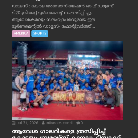
ഡാളസ് : കേരള അസോസിയേഷൻ ഓഫ് ഡാളസ്
ടി20 ക്രിക്കറ്റ് ടൂർണമെന്റ് സംഘടിപ്പിച്ചു.
ആവേശകരവും സൗഹൃദപരവുമായ ഈ
ടൂർണമെന്റിൽ ഡാളസ്- ഫോർട്ട്‌വര്‍ത്ത്...
AMERICA
SPORTS
Jul 31, 2026
ജീമോന്‍ റാന്നി
0
ആവേശ ഗാലറികളെ ത്രസിപ്പിച്ച്