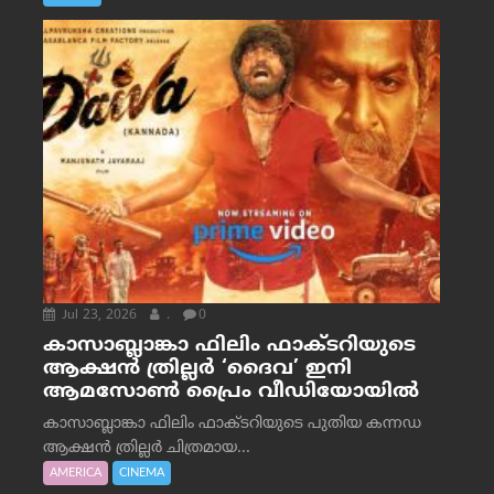
Jul 23, 2026
.
0
കാസാബ്ലാങ്കാ ഫിലിം ഫാക്ടറിയുടെ
ആക്ഷൻ ത്രില്ലർ ‘ദൈവ’ ഇനി
ആമസോൺ പ്രൈം വീഡിയോയിൽ
കാസാബ്ലാങ്കാ ഫിലിം ഫാക്ടറിയുടെ പുതിയ കന്നഡ
ആക്ഷൻ ത്രില്ലർ ചിത്രമായ...
AMERICA
CINEMA