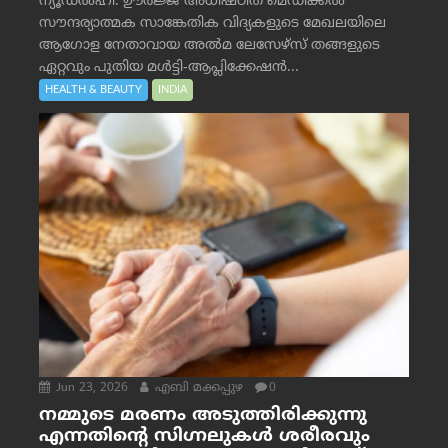
ന്യൂഡൽഹി: ഊർജ്ജ അധിഷ്ഠിത മെഡിക്കൽ
സൗന്ദര്യാത്മക സാങ്കേതിക വിദ്യകളുടെ മേഖലയിലെ
ആഗോള നേതാവായ അൽമ ലേസേഴ്സ് തങ്ങളുടെ
ഏറ്റവും പുതിയ മൾട്ടി-ആപ്ലിക്കേഷൻ...
HEALTH & BEAUTY
INDIA
Jun 23, 2026
എബി മക്കപ്പുഴ
0
നമ്മുടെ മരണം അടുത്തിരിക്കുന്നു
എന്നതിന്റെ സിഗ്നലുകൾ ശരീരവും