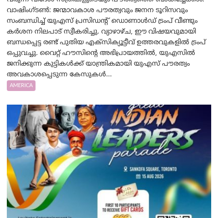
വാഷിംഗ്ടണ്‍: ജന്മാവകാശ പൗരത്വവും ജനന ടൂറിസവും
സംബന്ധിച്ച് യുഎസ് പ്രസിഡന്റ് ഡൊണാൾഡ് ട്രംപ് വീണ്ടും
കർശന നിലപാട് സ്വീകരിച്ചു. വ്യാഴാഴ്ച, ഈ വിഷയവുമായി
ബന്ധപ്പെട്ട രണ്ട് പുതിയ എക്സിക്യൂട്ടീവ് ഉത്തരവുകളിൽ ട്രംപ്
ഒപ്പുവച്ചു. വൈറ്റ് ഹൗസിന്റെ അഭിപ്രായത്തിൽ, യുഎസിൽ
ജനിക്കുന്ന കുട്ടികൾക്ക് യാന്ത്രികമായി യുഎസ് പൗരത്വം
അവകാശപ്പെടുന്ന കേസുകൾ...
AMERICA