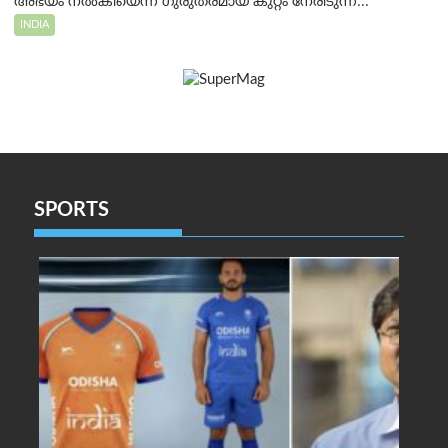
അഭയം നൽകിയെന്ന ഗുരുതരമായ കുറ്റം നേരിടുന്ന...
INDIA
SPORTS