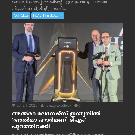
ബോഡി ഷോപ്പ് അതിന്റെ ഏറ്റവും ജനപ്രിയമായ
വിറ്റാമിൻ സി, ടീ ട്രീ, ഇഞ്ചി...
ARTICLES
HEALTH & BEAUTY
Jul 24, 2026
രാഹുല്‍ ധിംഗ്ര
0
അൽമാ ലേസേഴ്സ് ഇന്ത്യയിൽ
‘അൽമാ ഹാർമണി ടിഎം’
പുറത്തിറക്കി