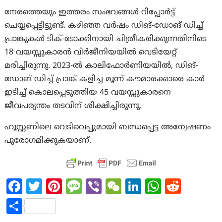
നേരത്തെയും ഇത്തരം സംഭവങ്ങൾ റിപ്പോർട്ട്
ചെയ്യപ്പെട്ടിട്ടുണ്ട്. കഴിഞ്ഞ വർഷം ഡിങ്-ഡോങ് ഡിച്ച്
പ്രാങ്കുകൾ ടിക്-ടോക്കിനായി ചിത്രീകരിക്കുന്നതിനിടെ
18 വയസ്സുകാരൻ വിർജീനിയയിൽ വെടിയേറ്റ്
മരിച്ചിരുന്നു. 2023-ൽ കാലിഫോർണിയയിൽ, ഡിങ്-
ഡോങ് ഡിച്ച് പ്രാങ്ക് കളിച്ച മൂന്ന് കൗമാരക്കാരെ കാർ
ഇടിച്ച് കൊലപ്പെടുത്തിയ 45 വയസ്സുകാരനെ
ജീവപര്യന്തം തടവിന് ശിക്ഷിച്ചിരുന്നു.
ഹൂസ്റ്റണിലെ വെടിവെപ്പുമായി ബന്ധപ്പെട്ട അന്വേഷണം
പുരോഗമിക്കുകയാണ്.
Fa
T
Pi
M
Vi
W
Li
W
R
ce
w
nt
es
b
e
n
h
e
S
b
itt
er
sa
er
C
ke
at
d
h