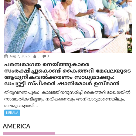
Aug 7, 2026
.
0
പരമ്പരാഗത നെയ്ത്തുകാരെ
സംരക്ഷിച്ചുകൊണ്ട് കൈത്തറി മേഖലയുടെ
ആധുനികവൽക്കരണം സാധ്യമാക്കും:
ഡപ്യൂട്ടി സ്പീക്കർ ഷാനിമോൾ ഉസ്മാൻ
തിരുവനന്തപുരം: കാലത്തിനനുസരിച്ച് കൈത്തറി മേഖലയിൽ
സാങ്കേതികവിദ്യയും നവീകരണവും അനിവാര്യമാണെങ്കിലും,
തലമുറകളായി...
KERALA
AMERICA