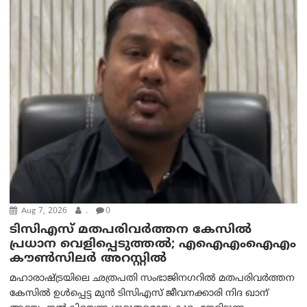
Aug 7, 2026
.
0
ടിസിഎസ് മതപരിവർത്തന കേസിൽ
പ്രധാന വെളിപ്പെടുത്തൽ; എഐഎംഐഎം
കൗൺസിലർ അറസ്റ്റിൽ
മഹാരാഷ്ട്രയിലെ ഛത്രപതി സംഭാജിനഗറിൽ മതപരിവർത്തന
കേസിൽ ഉൾപ്പെട്ട മുൻ ടിസിഎസ് ജീവനക്കാരി നിദ ഖാന്