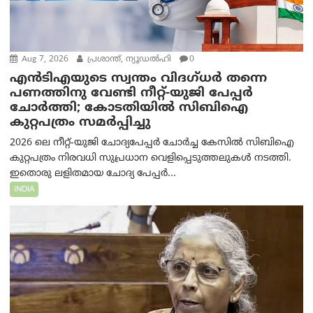
Aug 7, 2026
പ്രശാന്ത്, ന്യൂഡല്‍ഹി
0
എൻ‌ടി‌എയുടെ സ്വന്തം വിദഗ്ധർ തന്നെ
പണത്തിനു വേണ്ടി നീറ്റ്-യു‌ജി പേപ്പർ
ചോർത്തി; കോടതിയില്‍ സിബിഐ
കുറ്റപത്രം സമര്‍പ്പിച്ചു
2026 ലെ നീറ്റ്-യുജി ചോദ്യപേപ്പർ ചോർച്ച കേസിൽ സിബിഐ
കുറ്റപത്രം നിരവധി സുപ്രധാന വെളിപ്പെടുത്തലുകൾ നടത്തി.
ഇതൊരു ലളിതമായ ചോദ്യ പേപ്പർ...
INDIA