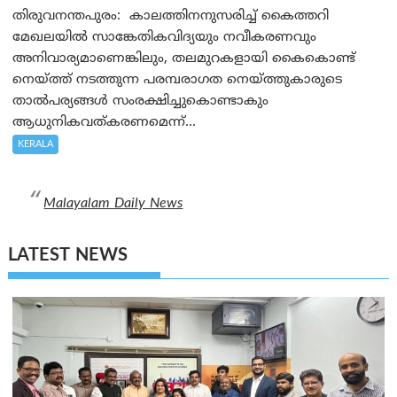
തിരുവനന്തപുരം: കാലത്തിനനുസരിച്ച് കൈത്തറി
മേഖലയിൽ സാങ്കേതികവിദ്യയും നവീകരണവും
അനിവാര്യമാണെങ്കിലും, തലമുറകളായി കൈകൊണ്ട്
നെയ്ത്ത് നടത്തുന്ന പരമ്പരാഗത നെയ്ത്തുകാരുടെ
താൽപര്യങ്ങൾ സംരക്ഷിച്ചുകൊണ്ടാകും
ആധുനികവത്കരണമെന്ന്...
KERALA
Malayalam Daily News
LATEST NEWS