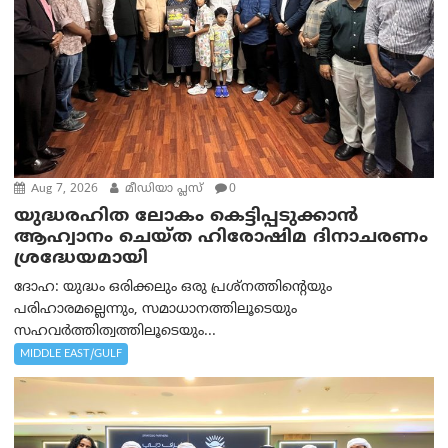
Aug 7, 2026
മീഡിയാ പ്ലസ്
0
യുദ്ധരഹിത ലോകം കെട്ടിപ്പടുക്കാന്‍
ആഹ്വാനം ചെയ്ത ഹിരോഷിമ ദിനാചരണം
ശ്രദ്ധേയമായി
ദോഹ: യുദ്ധം ഒരിക്കലും ഒരു പ്രശ്‌നത്തിന്റെയും
പരിഹാരമല്ലെന്നും, സമാധാനത്തിലൂടെയും
സഹവര്‍ത്തിത്വത്തിലൂടെയും...
MIDDLE EAST/GULF