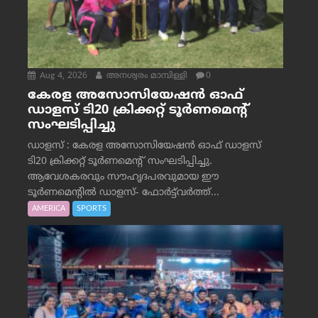
Aug 4, 2026
അനശ്വരം മാമ്പിള്ളി
0
കേരള അസോസിയേഷൻ ഓഫ്
ഡാളസ് ടി20 ക്രിക്കറ്റ് ടൂർണമെന്റ്
സംഘടിപ്പിച്ചു
ഡാളസ് : കേരള അസോസിയേഷൻ ഓഫ് ഡാളസ്
ടി20 ക്രിക്കറ്റ് ടൂർണമെന്റ് സംഘടിപ്പിച്ചു.
ആവേശകരവും സൗഹൃദപരവുമായ ഈ
ടൂർണമെന്റിൽ ഡാളസ്- ഫോർട്ട്‌വര്‍ത്ത്...
AMERICA
SPORTS