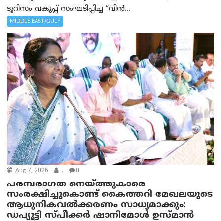
ടൂറിസം വകുപ്പ് സംഘടിപ്പിച്ച “വിൻ...
MIDDLE EAST/GULF
Aug 7, 2026
.
0
പരമ്പരാഗത നെയ്ത്തുകാരെ
സംരക്ഷിച്ചുകൊണ്ട് കൈത്തറി മേഖലയുടെ
ആധുനികവൽക്കരണം സാധ്യമാക്കും:
ഡപ്യൂട്ടി സ്പീക്കർ ഷാനിമോൾ ഉസ്മാൻ