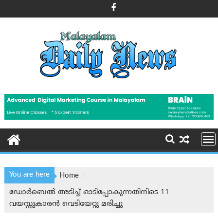
Skip
to
content
You are here
Home
ഡോർബെൽ അടിച്ച് ഓടിപ്പോകുന്നതിനിടെ 11
വയസ്സുകാരൻ വെടിയേറ്റു മരിച്ചു