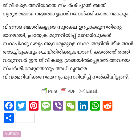
ജീവികളെ അറിയാതെ സ്പർശിച്ചാൽ അത്
ഗുരുതരമായ ആരോഗ്യപ്രശ്നങ്ങൾക്ക് കാരണമാകും.
വിനോദ ഞ്ചാരികളുടെ സുരക്ഷ ഉറപ്പാക്കുന്നതിന്റെ
ഭാഗമായി, പ്രത്യേക മുന്നറിയിപ്പ് ബോർഡുകൾ
സ്ഥാപിക്കുകയും ആവശ്യമുള്ള സ്ഥലങ്ങളിൽ തീരങ്ങൾ
അടച്ചിടുകയും ചെയ്തിരിക്കുകയാണ്. കടൽത്തീരത്ത്
വരുന്നവർ ഈ ജീവികളെ ശ്രദ്ധയിൽപ്പെട്ടാൽ അവയെ
സ്പർശിക്കരുതെന്നും അധികൃതരെ
വിവരമറിയിക്കണമെന്നും മുന്നറിയിപ്പ് നൽകിയിട്ടുണ്ട്.
Fa
T
Pi
M
Vi
W
Li
W
R
ce
w
nt
es
b
e
n
h
e
S
b
itt
er
sa
er
C
ke
at
d
h
o
er
es
g
h
dI
s
di
ar
AMERICA