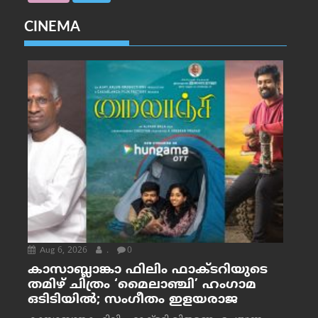
CINEMA
Aug 6, 2026
.
0
കാസാബ്ലാങ്കാ ഫിലിം ഫാക്ടറിയുടെ
തമിഴ് ചിത്രം ‘മൈലാഞ്ചി’ ഹംഗാമ
ഒടിടിയിൽ; സംഗീതം ഇളയരാജ