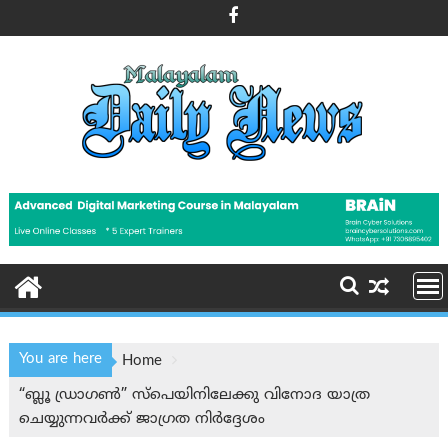
Skip
to
content
You are here
Home
“ബ്ലൂ ഡ്രാഗൺ” സ്പെയിനിലേക്കു വിനോദ യാത്ര
ചെയ്യുന്നവർക്ക് ജാഗ്രത നിർദ്ദേശം