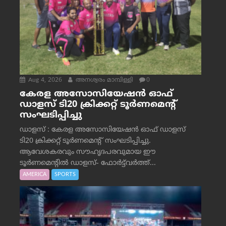
Aug 4, 2026
അനശ്വരം മാമ്പിള്ളി
0
കേരള അസോസിയേഷൻ ഓഫ്
ഡാളസ് ടി20 ക്രിക്കറ്റ് ടൂർണമെന്റ്
സംഘടിപ്പിച്ചു
ഡാളസ് : കേരള അസോസിയേഷൻ ഓഫ് ഡാളസ്
ടി20 ക്രിക്കറ്റ് ടൂർണമെന്റ് സംഘടിപ്പിച്ചു.
ആവേശകരവും സൗഹൃദപരവുമായ ഈ
ടൂർണമെന്റിൽ ഡാളസ്- ഫോർട്ട്‌വര്‍ത്ത്...
AMERICA
SPORTS