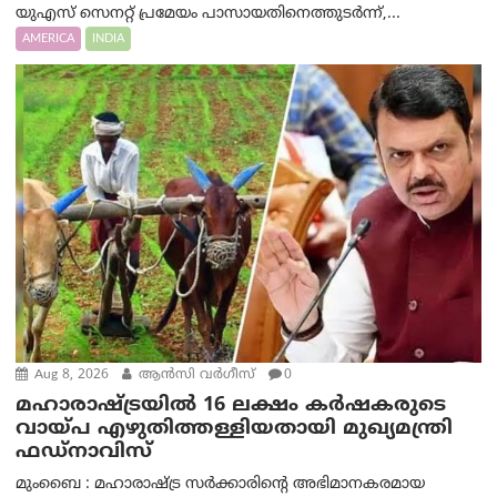
യുഎസ് സെനറ്റ് പ്രമേയം പാസായതിനെത്തുടർന്ന്,...
AMERICA
INDIA
Aug 8, 2026
ആന്‍സി വര്‍ഗീസ്
0
മഹാരാഷ്ട്രയിൽ 16 ലക്ഷം കർഷകരുടെ
വായ്പ എഴുതിത്തള്ളിയതായി മുഖ്യമന്ത്രി
ഫഡ്‌നാവിസ്
മുംബൈ : മഹാരാഷ്ട്ര സർക്കാരിന്റെ അഭിമാനകരമായ