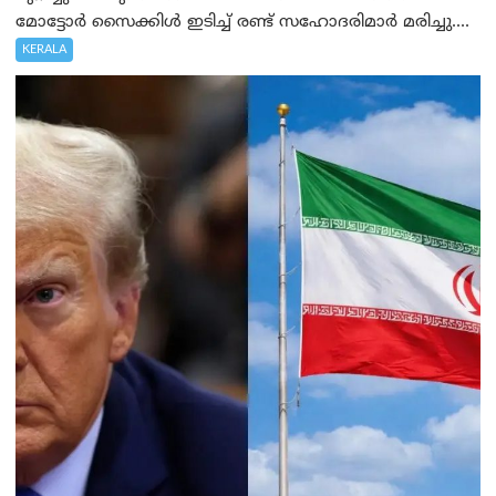
മോട്ടോർ സൈക്കിൾ ഇടിച്ച് രണ്ട് സഹോദരിമാർ മരിച്ചു....
KERALA