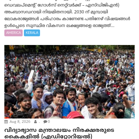
ഡെവലപ്‌മെന്റ് ഗോൾസ് നെറ്റ്‌വർക്ക് – എസ്ഡിജിഎൻ)
അംബാസഡറായി നിയമിതനായി. 2030 ന് മുമ്പായി
ലോകരാജ്യങ്ങൾ പരിഹാരം കാണേണ്ട പതിനേഴ് വിഷയങ്ങൾ
ഉൾപ്പെടെ സുസ്ഥിര വികസന ലക്ഷ്യങ്ങളെ രാജ്യത്ത്...
AMERICA
KERALA
Aug 8, 2026
.
0
വിദ്യാഭ്യാസ മന്ത്രാലയം നിരക്ഷരരുടെ
കൈകളിൽ (എഡിറ്റോറിയല്‍)