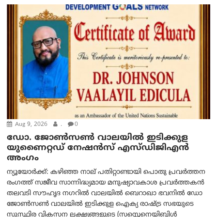
Aug 9, 2026
.
0
ഡോ. ജോൺസൺ വാലയിൽ ഇടിക്കുള
യുണൈറ്റഡ് നേഷൻസ് എസ്ഡിജിഎൻ
അംഗം
ന്യൂയോര്‍ക്ക്: കഴിഞ്ഞ നാല് പതിറ്റാണ്ടായി പൊതു പ്രവർത്തന
രംഗത്ത് സജീവ സാന്നിദ്ധ്യമായ മനുഷ്യാവകാശ പ്രവർത്തകൻ
തലവടി സൗഹൃദ നഗറിൽ വാലയിൽ ബെറാഖാ ഭവനിൽ ഡോ
ജോൺസൺ വാലയിൽ ഇടിക്കുള ഐക്യ രാഷ്ട്ര സഭയുടെ
സുസ്ഥിര വികസന ലക്ഷ്യങ്ങളുടെ (സസ്റ്റെനെയിബിൾ