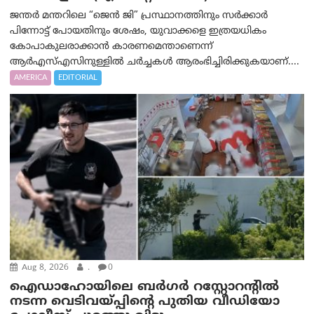
ജന്തർ മന്തറിലെ “ജെൻ ജി” പ്രസ്ഥാനത്തിനും സർക്കാർ
പിന്നോട്ട് പോയതിനും ശേഷം, യുവാക്കളെ ഇത്രയധികം
കോപാകുലരാക്കാൻ കാരണമെന്താണെന്ന്
ആർ‌എസ്‌എസിനുള്ളിൽ ചർച്ചകൾ ആരംഭിച്ചിരിക്കുകയാണ്....
AMERICA
EDITORIAL
Aug 8, 2026
.
0
ഐഡാഹോയിലെ ബർഗർ റസ്റ്റോറന്റിൽ
നടന്ന വെടിവയ്പ്പിന്റെ പുതിയ വീഡിയോ