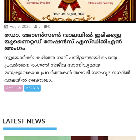
Aug 9, 2026
.
0
ഡോ. ജോൺസൺ വാലയിൽ ഇടിക്കുള
യുണൈറ്റഡ് നേഷൻസ് എസ്ഡിജിഎൻ
അംഗം
ന്യൂയോര്‍ക്ക്: കഴിഞ്ഞ നാല് പതിറ്റാണ്ടായി പൊതു
പ്രവർത്തന രംഗത്ത് സജീവ സാന്നിദ്ധ്യമായ
മനുഷ്യാവകാശ പ്രവർത്തകൻ തലവടി സൗഹൃദ നഗറിൽ
വാലയിൽ ബെറാഖാ...
AMERICA
KERALA
LATEST NEWS