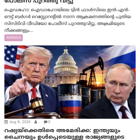
പോലീസ് പുറത്തു വിട്ടു
ഐഡഹോ: ഐഡാഹോയിലെ ട്വിൻ ഫാൾസിലെ ഇൻ-എൻ-
ഔട്ട് ബർഗർ റെസ്റ്റോറന്റിൽ നടന്ന ആക്രമണത്തിന്റെ പുതിയ
സിസിടിവി വീഡിയോ പോലീസ് പുറത്തുവിട്ടു. അക്രമിയുടെ
നീക്കങ്ങളും...
AMERICA
Aug 8, 2026
.
0
റഷ്യയ്‌ക്കെതിരെ അമേരിക്ക: ഇന്ത്യയും
ചൈനയും ഉൾപ്പെടെയുള്ള രാജ്യങ്ങളുടെ