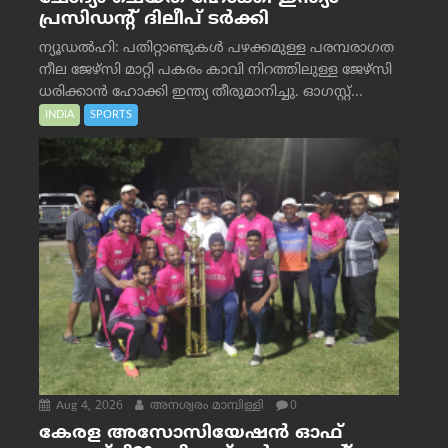
പ്രസിഡന്റ് ദിലീപ് ടര്‍ക്കി
ന്യൂഡൽഹി: പതിറ്റാണ്ടുകൾ പഴക്കമുള്ള പരമ്പരാഗത
നീല ജേഴ്‌സി മാറ്റി പകരം കാവി നിറത്തിലുള്ള ജേഴ്‌സി
ധരിക്കാൻ ഹോക്കി ഇന്ത്യ തീരുമാനിച്ചു. ഓഗസ്റ്റ്...
INDIA
SPORTS
Aug 4, 2026
അനശ്വരം മാമ്പിള്ളി
0
കേരള അസോസിയേഷൻ ഓഫ്