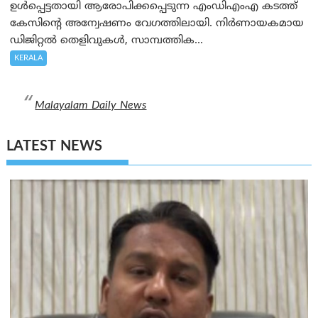
ഉൾപ്പെട്ടതായി ആരോപിക്കപ്പെടുന്ന എംഡിഎംഎ കടത്ത്
കേസിന്റെ അന്വേഷണം വേഗത്തിലായി. നിർണായകമായ
ഡിജിറ്റൽ തെളിവുകൾ, സാമ്പത്തിക...
KERALA
Malayalam Daily News
LATEST NEWS