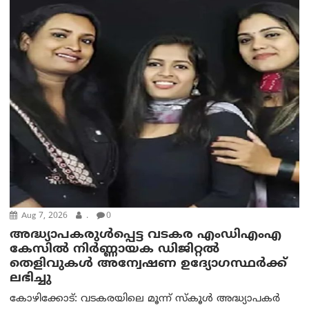
Aug 7, 2026
.
0
അദ്ധ്യാപകരുള്‍പ്പെട്ട വടകര എംഡി‌എം‌എ
കേസില്‍ നിര്‍ണ്ണായക ഡിജിറ്റല്‍
തെളിവുകള്‍ അന്വേഷണ ഉദ്യോഗസ്ഥര്‍ക്ക്
ലഭിച്ചു
കോഴിക്കോട്: വടകരയിലെ മൂന്ന് സ്കൂൾ അദ്ധ്യാപകർ