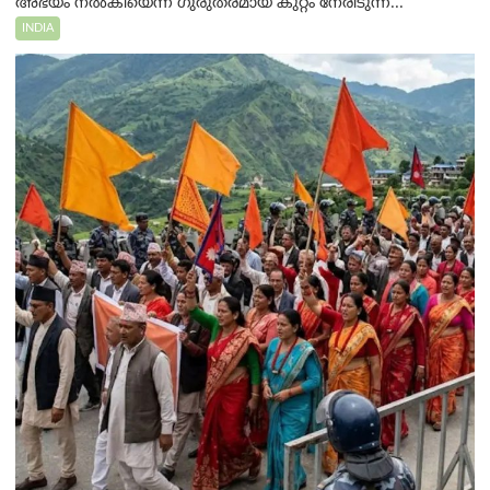
അഭയം നൽകിയെന്ന ഗുരുതരമായ കുറ്റം നേരിടുന്ന...
INDIA