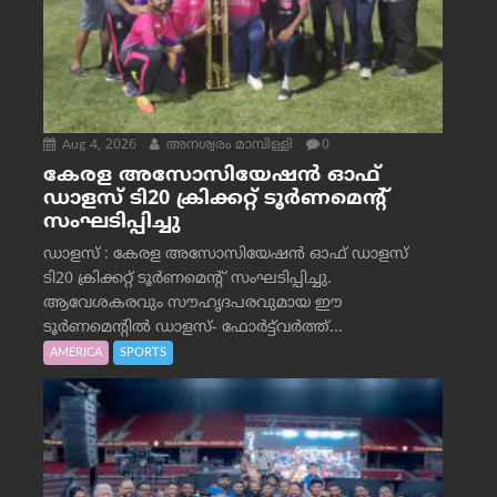
Aug 4, 2026
അനശ്വരം മാമ്പിള്ളി
0
കേരള അസോസിയേഷൻ ഓഫ്
ഡാളസ് ടി20 ക്രിക്കറ്റ് ടൂർണമെന്റ്
സംഘടിപ്പിച്ചു
ഡാളസ് : കേരള അസോസിയേഷൻ ഓഫ് ഡാളസ്
ടി20 ക്രിക്കറ്റ് ടൂർണമെന്റ് സംഘടിപ്പിച്ചു.
ആവേശകരവും സൗഹൃദപരവുമായ ഈ
ടൂർണമെന്റിൽ ഡാളസ്- ഫോർട്ട്‌വര്‍ത്ത്...
AMERICA
SPORTS