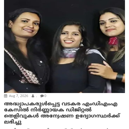
Aug 7, 2026
.
0
അദ്ധ്യാപകരുള്‍പ്പെട്ട വടകര എംഡി‌എം‌എ
കേസില്‍ നിര്‍ണ്ണായക ഡിജിറ്റല്‍
തെളിവുകള്‍ അന്വേഷണ ഉദ്യോഗസ്ഥര്‍ക്ക്
ലഭിച്ചു