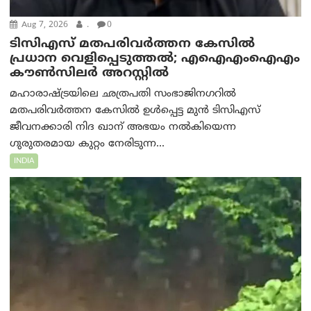
Aug 7, 2026
.
0
ടിസിഎസ് മതപരിവർത്തന കേസിൽ
പ്രധാന വെളിപ്പെടുത്തൽ; എഐഎംഐഎം
കൗൺസിലർ അറസ്റ്റിൽ
മഹാരാഷ്ട്രയിലെ ഛത്രപതി സംഭാജിനഗറിൽ
മതപരിവർത്തന കേസിൽ ഉൾപ്പെട്ട മുൻ ടിസിഎസ്
ജീവനക്കാരി നിദ ഖാന് അഭയം നൽകിയെന്ന
ഗുരുതരമായ കുറ്റം നേരിടുന്ന...
INDIA