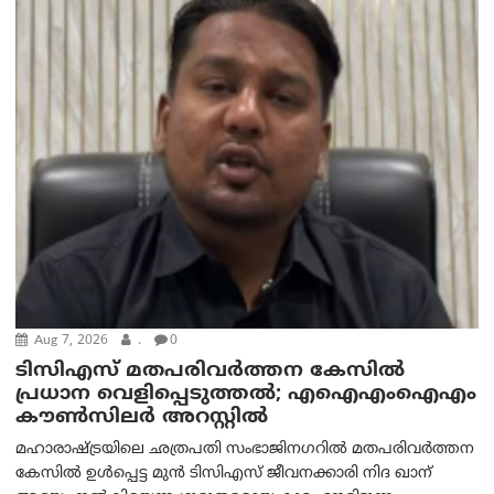
Aug 7, 2026
.
0
ടിസിഎസ് മതപരിവർത്തന കേസിൽ
പ്രധാന വെളിപ്പെടുത്തൽ; എഐഎംഐഎം
കൗൺസിലർ അറസ്റ്റിൽ
മഹാരാഷ്ട്രയിലെ ഛത്രപതി സംഭാജിനഗറിൽ മതപരിവർത്തന
കേസിൽ ഉൾപ്പെട്ട മുൻ ടിസിഎസ് ജീവനക്കാരി നിദ ഖാന്