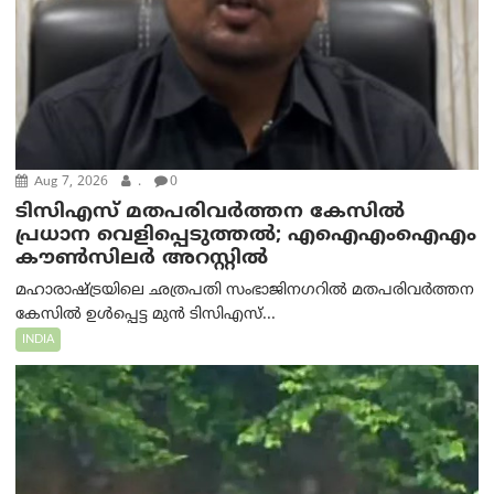
Aug 7, 2026
.
0
ടിസിഎസ് മതപരിവർത്തന കേസിൽ
പ്രധാന വെളിപ്പെടുത്തൽ; എഐഎംഐഎം
കൗൺസിലർ അറസ്റ്റിൽ
മഹാരാഷ്ട്രയിലെ ഛത്രപതി സംഭാജിനഗറിൽ മതപരിവർത്തന
കേസിൽ ഉൾപ്പെട്ട മുൻ ടിസിഎസ്...
INDIA