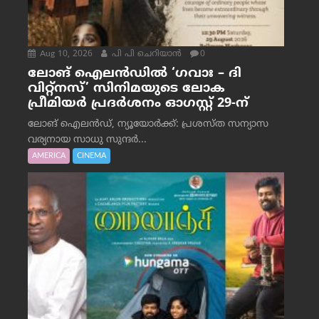
Aug 10, 2026
പി പി ചെറിയാൻ
0
ലോങ് ഐലൻഡിൽ ‘ഗവാഃ – ദി
വിറ്റ്‌നസ്’ സിനിമയുടെ ലോക
പ്രീമിയർ പ്രദർശനം ഓഗസ്റ്റ് 29-ന്
ലോങ് ഐലൻഡ്, ന്യൂയോർക്ക്: പ്രശസ്ത സന്യാസ
വര്യനായ സാധു സുന്ദർ...
AMERICA
CINEMA