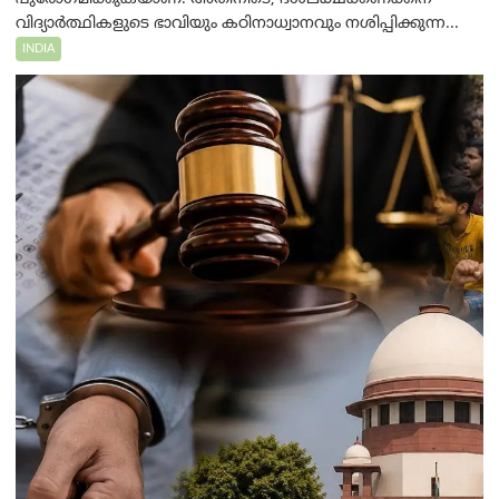
വിദ്യാർത്ഥികളുടെ ഭാവിയും കഠിനാധ്വാനവും നശിപ്പിക്കുന്ന...
INDIA