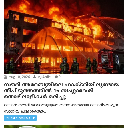
Aug 10, 2026
മുര്‍ഷിദ
0
സൗദി അറേബ്യയിലെ ഫാക്ടറിയിലുണ്ടായ
തീപിടുത്തത്തിൽ 16 ബംഗ്ലാദേശി
തൊഴിലാളികൾ മരിച്ചു
റിയാദ്: സൗദി അറേബ്യയുടെ തലസ്ഥാനമായ റിയാദിലെ മൂസ
സാനിയ പ്രദേശത്തെ...
MIDDLE EAST/GULF