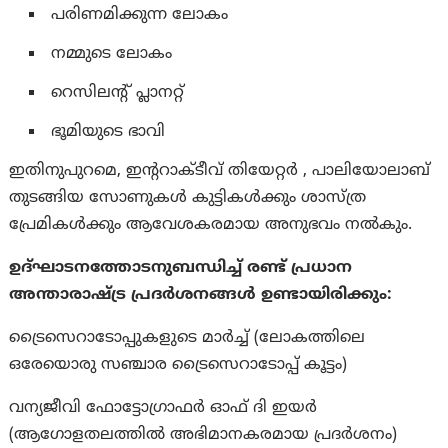
പരിണമിക്കുന്ന ലോകം
നമ്മുടെ ലോകം
റെസിലന്റ് പ്ലാനറ്റ്
ഭൂമിയുടെ ഭാവി
ഇതിനുപുറമെ, ഇന്ററാക്ടീവ് തിയേറ്റർ , പാലിയോലാബ്
തുടങ്ങിയ സോണുകൾ കുട്ടികൾക്കും ശാസ്ത്ര
പ്രേമികൾക്കും ആവേശകരമായ അനുഭവം നൽകും.
ഉദ്ഘാടനത്തോടനുബന്ധിച്ച് രണ്ട് പ്രധാന
അന്താരാഷ്ട്ര പ്രദർശനങ്ങൾ ഉണ്ടായിരിക്കും:
ട്രൈസെറാടോപ്പുകളുടെ മാർച്ച് (ലോകത്തിലെ
ഒരേയൊരു സഞ്ചാര ട്രൈസെറാടോപ്പ് കൂട്ടം)
വന്യജീവി ഫോട്ടോഗ്രാഫർ ഓഫ് ദി ഇയർ
(ആഗോളതലത്തിൽ അഭിമാനകരമായ പ്രദർശനം)