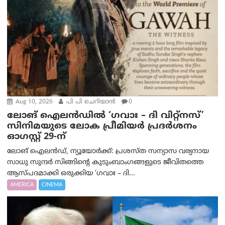
Aug 10, 2026
പി പി ചെറിയാൻ
0
ലോങ് ഐലൻഡിൽ ‘ഗവാഃ – ദി വിറ്റ്‌നസ്’
സിനിമയുടെ ലോക പ്രീമിയർ പ്രദർശനം
ഓഗസ്റ്റ് 29-ന്
ലോങ് ഐലൻഡ്, ന്യൂയോർക്ക്: പ്രശസ്ത സന്യാസ വര്യനായ
സാധു സുന്ദർ സിങ്ങിന്റെ കുടുംബാംഗങ്ങളുടെ ജീവിതത്തെ
ആസ്പദമാക്കി ഒരുക്കിയ ‘ഗവാഃ – ദി...
AMERICA
CINEMA