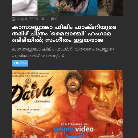
Aug 6, 2026
.
0
കാസാബ്ലാങ്കാ ഫിലിം ഫാക്ടറിയുടെ
തമിഴ് ചിത്രം ‘മൈലാഞ്ചി’ ഹംഗാമ
ഒടിടിയിൽ; സംഗീതം ഇളയരാജ
കാസാബ്ലാങ്കാ ഫിലിം ഫാക്ടറി വിതരണം ചെയ്യുന്ന
പുതിയ തമിഴ് റൊമാന്റിക്...
CINEMA