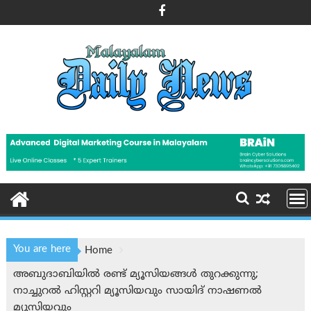
Skip
to
content
You are here
Home
അബുദാബിയിൽ രണ്ട് മ്യൂസിയങ്ങൾ തുറക്കുന്നു;
നാച്ചുറൽ ഹിസ്റ്ററി മ്യൂസിയവും സായിദ് നാഷണൽ
മ്യൂസിയവും