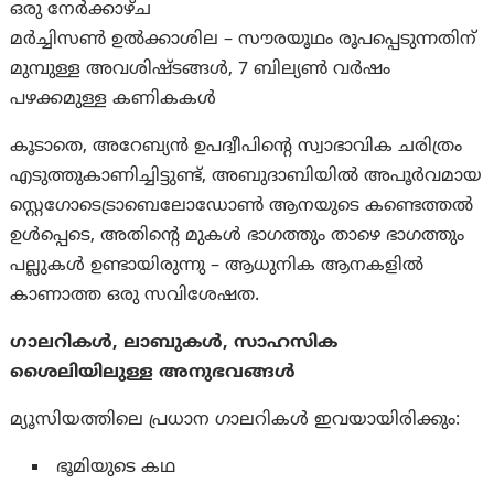
ഒരു നേർക്കാഴ്ച
മർച്ചിസൺ ഉൽക്കാശില – സൗരയൂഥം രൂപപ്പെടുന്നതിന്
മുമ്പുള്ള അവശിഷ്ടങ്ങൾ, 7 ബില്യൺ വർഷം
പഴക്കമുള്ള കണികകൾ
കൂടാതെ, അറേബ്യൻ ഉപദ്വീപിന്റെ സ്വാഭാവിക ചരിത്രം
എടുത്തുകാണിച്ചിട്ടുണ്ട്, അബുദാബിയിൽ അപൂർവമായ
സ്റ്റെഗോടെട്രാബെലോഡോൺ ആനയുടെ കണ്ടെത്തൽ
ഉൾപ്പെടെ, അതിന്റെ മുകൾ ഭാഗത്തും താഴെ ഭാഗത്തും
പല്ലുകൾ ഉണ്ടായിരുന്നു – ആധുനിക ആനകളിൽ
കാണാത്ത ഒരു സവിശേഷത.
ഗാലറികൾ, ലാബുകൾ, സാഹസിക
ശൈലിയിലുള്ള അനുഭവങ്ങൾ
മ്യൂസിയത്തിലെ പ്രധാന ഗാലറികൾ ഇവയായിരിക്കും:
ഭൂമിയുടെ കഥ