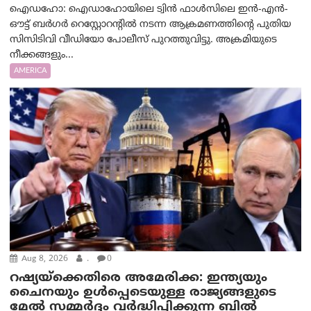
ഐഡഹോ: ഐഡാഹോയിലെ ട്വിൻ ഫാൾസിലെ ഇൻ-എൻ-
ഔട്ട് ബർഗർ റെസ്റ്റോറന്റിൽ നടന്ന ആക്രമണത്തിന്റെ പുതിയ
സിസിടിവി വീഡിയോ പോലീസ് പുറത്തുവിട്ടു. അക്രമിയുടെ
നീക്കങ്ങളും...
AMERICA
Aug 8, 2026
.
0
റഷ്യയ്‌ക്കെതിരെ അമേരിക്ക: ഇന്ത്യയും
ചൈനയും ഉൾപ്പെടെയുള്ള രാജ്യങ്ങളുടെ
മേൽ സമ്മർദ്ദം വർദ്ധിപ്പിക്കുന്ന ബിൽ