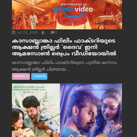
Jul 23, 2026
.
0
കാസാബ്ലാങ്കാ ഫിലിം ഫാക്ടറിയുടെ
ആക്ഷൻ ത്രില്ലർ ‘ദൈവ’ ഇനി
ആമസോൺ പ്രൈം വീഡിയോയിൽ
കാസാബ്ലാങ്കാ ഫിലിം ഫാക്ടറിയുടെ പുതിയ കന്നഡ
ആക്ഷൻ ത്രില്ലർ ചിത്രമായ...
AMERICA
CINEMA