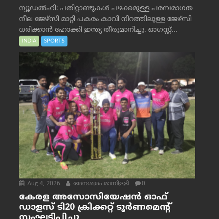
ന്യൂഡൽഹി: പതിറ്റാണ്ടുകൾ പഴക്കമുള്ള പരമ്പരാഗത
നീല ജേഴ്‌സി മാറ്റി പകരം കാവി നിറത്തിലുള്ള ജേഴ്‌സി
ധരിക്കാൻ ഹോക്കി ഇന്ത്യ തീരുമാനിച്ചു. ഓഗസ്റ്റ്...
INDIA
SPORTS
Aug 4, 2026
അനശ്വരം മാമ്പിള്ളി
0
കേരള അസോസിയേഷൻ ഓഫ്
ഡാളസ് ടി20 ക്രിക്കറ്റ് ടൂർണമെന്റ്
സംഘടിപ്പിച്ചു