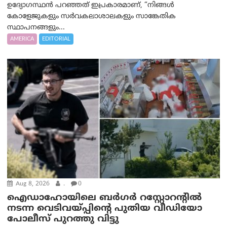
ഉദ്യോഗസ്ഥൻ പറഞ്ഞത് ഇപ്രകാരമാണ്, “നിങ്ങൾ
കോളേജുകളും സർവകലാശാലകളും സാങ്കേതിക
സ്ഥാപനങ്ങളും...
AMERICA
EDITORIAL
Aug 8, 2026
.
0
ഐഡാഹോയിലെ ബർഗർ റസ്റ്റോറന്റിൽ
നടന്ന വെടിവയ്പ്പിന്റെ പുതിയ വീഡിയോ
പോലീസ് പുറത്തു വിട്ടു