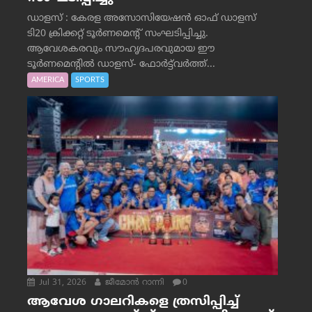
ഡാളസ് : കേരള അസോസിയേഷൻ ഓഫ് ഡാളസ്
ടി20 ക്രിക്കറ്റ് ടൂർണമെന്റ് സംഘടിപ്പിച്ചു.
ആവേശകരവും സൗഹൃദപരവുമായ ഈ
ടൂർണമെന്റിൽ ഡാളസ്- ഫോർട്ട്‌വര്‍ത്ത്...
AMERICA
SPORTS
Jul 31, 2026
ജീമോന്‍ റാന്നി
0
ആവേശ ഗാലറികളെ ത്രസിപ്പിച്ച്