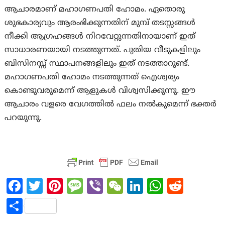
ആചാരമാണ് മഹാഗണപതി ഹോമം. ഏതൊരു
ശുഭകാര്യവും ആരംഭിക്കുന്നതിന് മുമ്പ് തടസ്സങ്ങൾ
നീക്കി ആഗ്രഹങ്ങൾ നിറവേറ്റുന്നതിനായാണ് ഇത്
സാധാരണയായി നടത്തുന്നത്. പുതിയ വീടുകളിലും
ബിസിനസ്സ് സ്ഥാപനങ്ങളിലും ഇത് നടത്താറുണ്ട്.
മഹാഗണപതി ഹോമം നടത്തുന്നത് ഐശ്വര്യം
കൊണ്ടുവരുമെന്ന് ആളുകൾ വിശ്വസിക്കുന്നു. ഈ
ആചാരം വളരെ വേഗത്തിൽ ഫലം നൽകുമെന്ന് ഭക്തർ
പറയുന്നു.
Fa
T
Pi
M
Vi
W
Li
W
R
ce
w
nt
es
b
e
n
h
e
S
b
itt
er
sa
er
C
ke
at
d
h