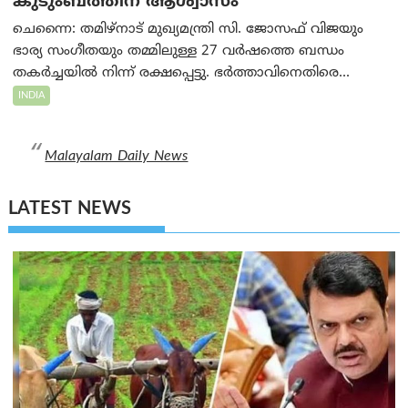
കുടുംബത്തിന് ആശ്വാസം
ചെന്നൈ: തമിഴ്‌നാട് മുഖ്യമന്ത്രി സി. ജോസഫ് വിജയും
ഭാര്യ സംഗീതയും തമ്മിലുള്ള 27 വർഷത്തെ ബന്ധം
തകർച്ചയിൽ നിന്ന് രക്ഷപ്പെട്ടു. ഭർത്താവിനെതിരെ...
INDIA
Malayalam Daily News
LATEST NEWS