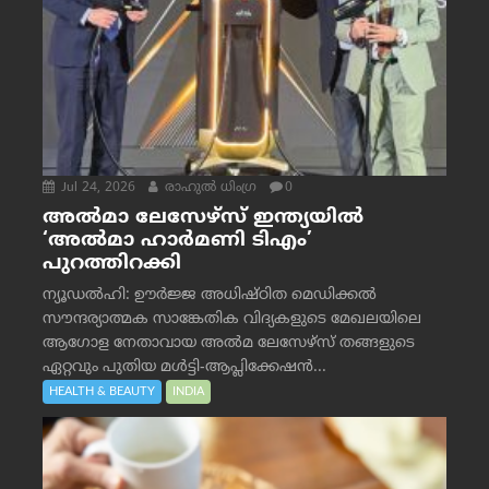
Jul 24, 2026
രാഹുല്‍ ധിംഗ്ര
0
അൽമാ ലേസേഴ്സ് ഇന്ത്യയിൽ
‘അൽമാ ഹാർമണി ടിഎം’
പുറത്തിറക്കി
ന്യൂഡൽഹി: ഊർജ്ജ അധിഷ്ഠിത മെഡിക്കൽ
സൗന്ദര്യാത്മക സാങ്കേതിക വിദ്യകളുടെ മേഖലയിലെ
ആഗോള നേതാവായ അൽമ ലേസേഴ്സ് തങ്ങളുടെ
ഏറ്റവും പുതിയ മൾട്ടി-ആപ്ലിക്കേഷൻ...
HEALTH & BEAUTY
INDIA