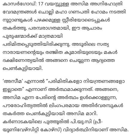
കാസർഗോഡ്: 17 വയസ്സുള്ള അസിമ അഗ്നിഹോത്രി
വേദമന്ത്രങ്ങൾ ചൊല്ലി മഹാ ഗണപതി ഹോമം നടത്തി
നൂറ്റാണ്ടുകൾ പഴക്കമുള്ള സ്റ്റീരിയോടൈപ്പുകൾ
തകർത്തു. പരമ്പരാഗതമായി, ഈ ആചാരം
പുരുഷന്മാർക്ക് മാത്രമായി
പരിമിതപ്പെടുത്തിയിരിക്കുന്നു. അടൂരിലെ സത്യ
നാരായണന്റെയും രഞ്ജിത കുമാരിയുടെയും മകൾ
ദക്ഷിണേന്ത്യയിൽ അങ്ങനെ ചെയ്യുന്ന ആദ്യത്തെ
പെൺകുട്ടിയായി.
‘അസീമ’ എന്നാൽ “പരിമിതികളോ നിയന്ത്രണങ്ങളോ
ഇല്ലാതെ” എന്നാണ് അർത്ഥമാക്കുന്നത്. അങ്ങനെ,
അസിമ എന്ന പേരിന്റെ അർത്ഥം ഉൾക്കൊള്ളുന്ന,
പൗരോഹിത്യത്തിൽ ലിംഗപരമായ അതിർവരമ്പുകൾ
തകർത്ത പെണ്‍കുട്ടിയായി അസിമ മാറി.
കർണാടകയിലെ പുത്തൂരിൽ പി.യു.സി (പ്രീ-
യൂണിവേഴ്സിറ്റി കോഴ്സ്) വിദ്യാർത്ഥിനിയാണ് അസിമ.