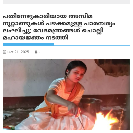
പതിനേഴുകാരിയായ അസിമ
നൂറ്റാണ്ടുകൾ പഴക്കമുള്ള പാരമ്പര്യം
ലംഘിച്ചു; വേദമന്ത്രങ്ങൾ ചൊല്ലി
മഹായജ്ഞം നടത്തി
Oct 21, 2025
.