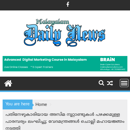
Skip
to
content
You are here
Home
പതിനേഴുകാരിയായ അസിമ നൂറ്റാണ്ടുകൾ പഴക്കമുള്ള
പാരമ്പര്യം ലംഘിച്ചു; വേദമന്ത്രങ്ങൾ ചൊല്ലി മഹായജ്ഞം
നടത്തി