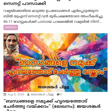
സെനറ്റ് പാസാക്കി
റഷ്യയ്‌ക്കെതിരെ കടുത്ത ഉപരോധങ്ങൾ ഏർപ്പെടുത്തുന്ന
ബിൽ യുഎസ് സെനറ്റ് വൻ ഭൂരിപക്ഷത്തോടെ അംഗീകരിച്ചു.
86-11 വോട്ടുകൾക്ക് പാസായ പാക്കേജിൽ റഷ്യയിൽ നിന്ന്...
AMERICA
Aug 8, 2026
ജയശങ്കര്‍ പിള്ള
0
“ബന്ധങ്ങളെ നമുക്ക് ഹൃദയത്തോട്
ചേർത്തു വയ്ക്കാം” (ലേഖനം): ജയശങ്കര്‍