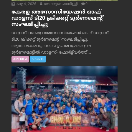
Aug 4, 2026
അനശ്വരം മാമ്പിള്ളി
0
കേരള അസോസിയേഷൻ ഓഫ്
ഡാളസ് ടി20 ക്രിക്കറ്റ് ടൂർണമെന്റ്
സംഘടിപ്പിച്ചു
ഡാളസ് : കേരള അസോസിയേഷൻ ഓഫ് ഡാളസ്
ടി20 ക്രിക്കറ്റ് ടൂർണമെന്റ് സംഘടിപ്പിച്ചു.
ആവേശകരവും സൗഹൃദപരവുമായ ഈ
ടൂർണമെന്റിൽ ഡാളസ്- ഫോർട്ട്‌വര്‍ത്ത്...
AMERICA
SPORTS