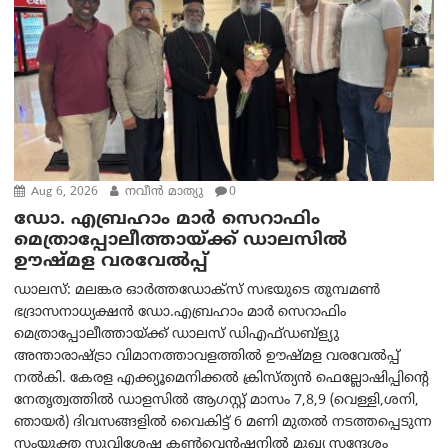
Aug 6, 2026
നവീൻ മാത്യു
0
ഡോ. എബ്രഹാം മാർ സെറാഫിം
മെത്രാപ്പോലീത്തായ്ക്ക് ഡാലസിൽ
ഊഷ്മള വരവേൽപ്പ്
ഡാലസ്: മലങ്കര ഓർത്തഡോക്സ് സഭയുടെ തുമ്പമൺ
ഭദ്രാസനാധ്യക്ഷൻ ഡോ.എബ്രഹാം മാർ സെറാഫിം
മെത്രാപ്പോലീത്തായ്ക്ക് ഡാലസ് ഡിഎഫ്ഡബ്ള്യു
അന്താരാഷ്ട്രാ വിമാനത്താവളത്തിൽ ഊഷ്മള വരവേൽപ്പ്
നൽകി. കേരള എക്ക്യൂമെനിക്കൽ ക്രിസ്ത്യൻ ഫെല്ലോഷിപ്പിന്റെ
നേതൃത്വത്തിൽ ഡാളസിൽ ആഗസ്റ്റ് മാസം 7,8,9 (വെള്ളി,ശനി,
ഞായർ) ദിവസങ്ങളിൽ വൈകിട്ട് 6 മണി മുതൽ നടത്തപ്പെടുന്ന
സംയുക്ത സുവിശേഷ കൺവെൻഷനിൽ മുഖ്യ സന്ദേശം