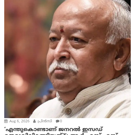
Aug 6, 2026
പ്രിന്‍സി
0
‘എന്തുകൊണ്ടാണ് ജനറൽ ഇസഡ്