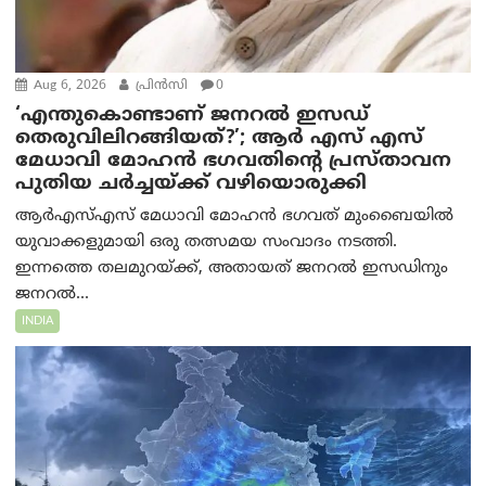
Aug 6, 2026
പ്രിന്‍സി
0
‘എന്തുകൊണ്ടാണ് ജനറൽ ഇസഡ്
തെരുവിലിറങ്ങിയത്?’; ആര്‍ എസ് എസ്
മേധാവി മോഹൻ ഭഗവതിന്റെ പ്രസ്താവന
പുതിയ ചര്‍ച്ചയ്ക്ക് വഴിയൊരുക്കി
ആർ‌എസ്‌എസ് മേധാവി മോഹൻ ഭഗവത് മുംബൈയിൽ
യുവാക്കളുമായി ഒരു തത്സമയ സംവാദം നടത്തി.
ഇന്നത്തെ തലമുറയ്ക്ക്, അതായത് ജനറൽ ഇസഡിനും
ജനറൽ...
INDIA