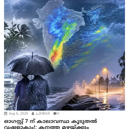
Aug 6, 2026
പ്രിന്‍സി
0
ഓഗസ്റ്റ് 7 ന് കാലാവസ്ഥ കൂടുതൽ
വഷളാകും!; കനത്ത മഴയ്ക്കും