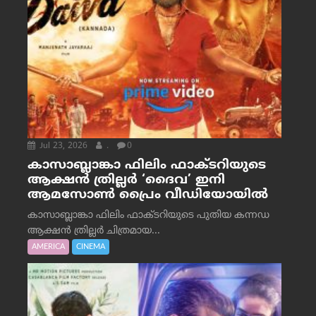
Jul 23, 2026
.
0
കാസാബ്ലാങ്കാ ഫിലിം ഫാക്ടറിയുടെ
ആക്ഷൻ ത്രില്ലർ ‘ദൈവ’ ഇനി
ആമസോൺ പ്രൈം വീഡിയോയിൽ
കാസാബ്ലാങ്കാ ഫിലിം ഫാക്ടറിയുടെ പുതിയ കന്നഡ
ആക്ഷൻ ത്രില്ലർ ചിത്രമായ...
AMERICA
CINEMA