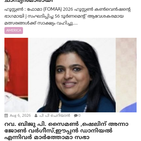
ചാമ്പ്യൻമാരായി
ഹൂസ്റ്റൺ : ഫോമാ (FOMAA) 2026 ഹൂസ്റ്റൺ കൺവെൻഷന്റെ
ഭാഗമായി j സംഘടിപ്പിച്ച 56 ടൂർണമെന്റ് ആവേശകരമായ
മത്സരങ്ങൾക്ക് സാക്ഷ്യം വഹിച്ചു....
AMERICA
Aug 6, 2026
പി പി ചെറിയാൻ
0
റവ. ബിജു പി. സൈമൺ ,ഷെലിന് അന്നാ
ജോൺ വർഗീസ്,ഈപ്പൻ ഡാനിയൽ
എന്നിവർ മാർത്തോമാ സഭാ