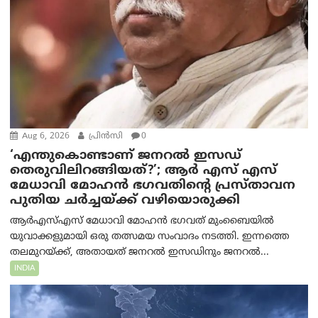
Aug 6, 2026
പ്രിന്‍സി
0
‘എന്തുകൊണ്ടാണ് ജനറൽ ഇസഡ്
തെരുവിലിറങ്ങിയത്?’; ആര്‍ എസ് എസ്
മേധാവി മോഹൻ ഭഗവതിന്റെ പ്രസ്താവന
പുതിയ ചര്‍ച്ചയ്ക്ക് വഴിയൊരുക്കി
ആർ‌എസ്‌എസ് മേധാവി മോഹൻ ഭഗവത് മുംബൈയിൽ
യുവാക്കളുമായി ഒരു തത്സമയ സംവാദം നടത്തി. ഇന്നത്തെ
തലമുറയ്ക്ക്, അതായത് ജനറൽ ഇസഡിനും ജനറൽ...
INDIA