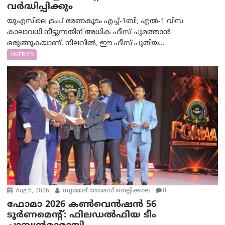
വർദ്ധിപ്പിക്കും
യുഎസിലെ ട്രംപ് ഭരണകൂടം എച്ച്-1ബി, എൽ-1 വിസ
കാലാവധി നീട്ടുന്നതിന് അധിക ഫീസ് ചുമത്താൻ
ഒരുങ്ങുകയാണ്. നിലവിൽ, ഈ ഫീസ് പുതിയ...
AMERICA
Aug 6, 2026
സുമോദ് തോമസ് നെല്ലിക്കാല
0
ഫോമാ 2026 കൺവെൻഷൻ 56
ടൂർണമെന്റ്: ഫിലഡൽഫിയ ടീം