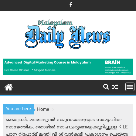
Skip
to
content
You are here
Home
കൊറഗർ, മലവേട്ടുവർ സമുദായങ്ങളുടെ സാമൂഹിക-
സാമ്പത്തിക, തൊഴിൽ സാഹചര്യങ്ങളെക്കുറിച്ചുള്ള KILE
പഠന റിപ്പോർട്ട് മന്ത്രി വി ശിവന്‍‌കുട്ടി പ്രകാശനം ചെയ്തു