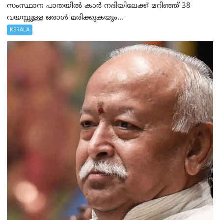
സംസ്ഥാന പാതയിൽ കാർ നദിയിലേക്ക് മറിഞ്ഞ് 38
വയസ്സുള്ള ഒരാൾ മരിക്കുകയും...
KERALA