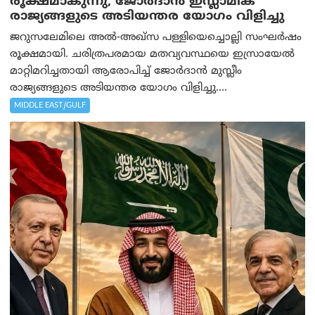
രൂക്ഷമാകുന്നു; ജോർദാൻ ഇസ്ലാമിക
രാജ്യങ്ങളുടെ അടിയന്തര യോഗം വിളിച്ചു
ജറുസലേമിലെ അൽ-അഖ്‌സ പള്ളിയെച്ചൊല്ലി സംഘർഷം
രൂക്ഷമായി. ചരിത്രപരമായ മതവ്യവസ്ഥയെ ഇസ്രായേൽ
മാറ്റിമറിച്ചതായി ആരോപിച്ച് ജോർദാൻ മുസ്ലീം
രാജ്യങ്ങളുടെ അടിയന്തര യോഗം വിളിച്ചു....
MIDDLE EAST/GULF