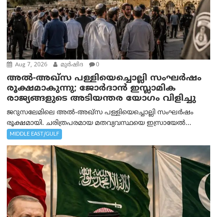
Aug 7, 2026
മുര്‍ഷിദ
0
അൽ-അഖ്‌സ പള്ളിയെച്ചൊല്ലി സംഘർഷം
രൂക്ഷമാകുന്നു; ജോർദാൻ ഇസ്ലാമിക
രാജ്യങ്ങളുടെ അടിയന്തര യോഗം വിളിച്ചു
ജറുസലേമിലെ അൽ-അഖ്‌സ പള്ളിയെച്ചൊല്ലി സംഘർഷം
രൂക്ഷമായി. ചരിത്രപരമായ മതവ്യവസ്ഥയെ ഇസ്രായേൽ...
MIDDLE EAST/GULF