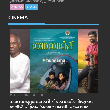
ബ്രദേഴ്‌സ് കാനഡ ബ്ലൂ, ടെക്‌സസ്...
AMERICA
SPORTS
CINEMA
Aug 6, 2026
.
0
കാസാബ്ലാങ്കാ ഫിലിം ഫാക്ടറിയുടെ
തമിഴ് ചിത്രം ‘മൈലാഞ്ചി’ ഹംഗാമ