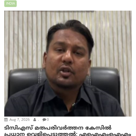
INDIA
Aug 7, 2026
.
0
ടിസിഎസ് മതപരിവർത്തന കേസിൽ
പ്രധാന വെളിപ്പെടുത്തൽ; എഐഎംഐഎം