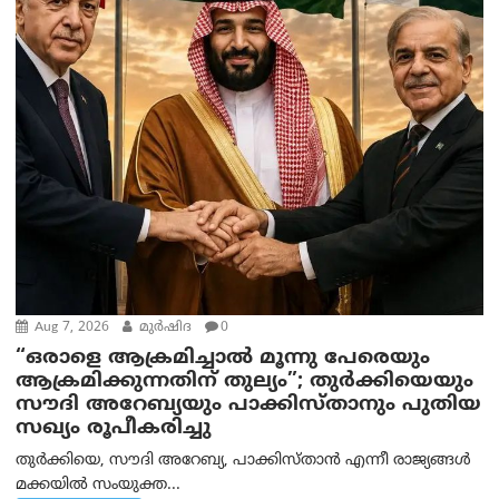
Aug 7, 2026
മുര്‍ഷിദ
0
“ഒരാളെ ആക്രമിച്ചാല്‍ മൂന്നു പേരെയും
ആക്രമിക്കുന്നതിന് തുല്യം”; തുർക്കിയെയും
സൗദി അറേബ്യയും പാക്കിസ്താനും പുതിയ
സഖ്യം രൂപീകരിച്ചു
തുർക്കിയെ, സൗദി അറേബ്യ, പാക്കിസ്താന്‍ എന്നീ രാജ്യങ്ങൾ
മക്കയിൽ സംയുക്ത...