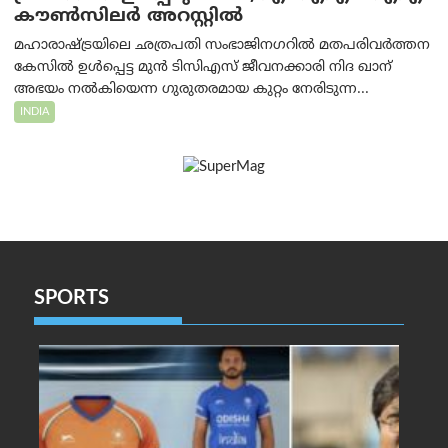
കൗൺസിലർ അറസ്റ്റിൽ
മഹാരാഷ്ട്രയിലെ ഛത്രപതി സംഭാജിനഗറിൽ മതപരിവർത്തന
കേസിൽ ഉൾപ്പെട്ട മുൻ ടിസിഎസ് ജീവനക്കാരി നിദ ഖാന്
അഭയം നൽകിയെന്ന ഗുരുതരമായ കുറ്റം നേരിടുന്ന...
INDIA
SPORTS