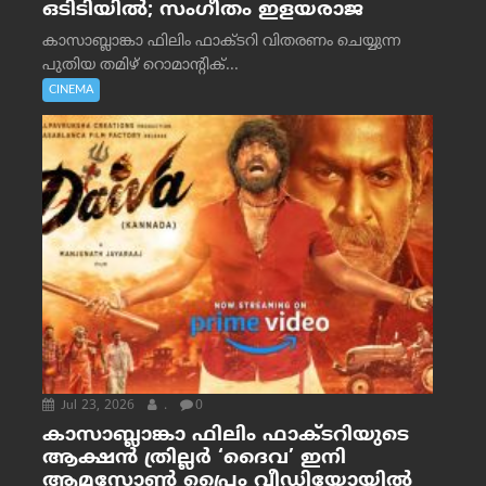
ഒടിടിയിൽ; സംഗീതം ഇളയരാജ
കാസാബ്ലാങ്കാ ഫിലിം ഫാക്ടറി വിതരണം ചെയ്യുന്ന
പുതിയ തമിഴ് റൊമാന്റിക്...
CINEMA
Jul 23, 2026
.
0
കാസാബ്ലാങ്കാ ഫിലിം ഫാക്ടറിയുടെ
ആക്ഷൻ ത്രില്ലർ ‘ദൈവ’ ഇനി
ആമസോൺ പ്രൈം വീഡിയോയിൽ