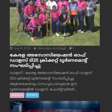
Aug 4, 2026
അനശ്വരം മാമ്പിള്ളി
0
കേരള അസോസിയേഷൻ ഓഫ്
ഡാളസ് ടി20 ക്രിക്കറ്റ് ടൂർണമെന്റ്
സംഘടിപ്പിച്ചു
ഡാളസ് : കേരള അസോസിയേഷൻ ഓഫ് ഡാളസ്
ടി20 ക്രിക്കറ്റ് ടൂർണമെന്റ് സംഘടിപ്പിച്ചു.
ആവേശകരവും സൗഹൃദപരവുമായ ഈ
ടൂർണമെന്റിൽ ഡാളസ്- ഫോർട്ട്‌വര്‍ത്ത്...
AMERICA
SPORTS