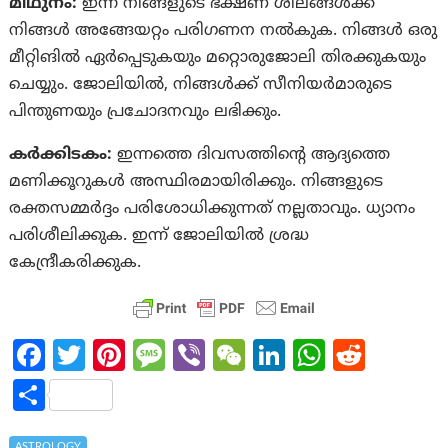
മിഥുനം:
ഇന്ന് നിങ്ങളുടെ ഭക്ഷണ ശീലങ്ങൾക്ക്
നിങ്ങൾ അങ്ങേയറ്റം പരിഗണന നൽകുക. നിങ്ങൾ ഒരു
മീറ്റിങില്‍ ഏര്‍പ്പെടുകയും മറ്റൊരുജോലി തിരക്കുകയും
ചെയ്യും. ജോലിയിൽ, നിങ്ങൾക്ക് സീനിയർമാരുടെ
പിന്തുണയും പ്രചോദനവും ലഭിക്കും.
കര്‍ക്കിടകം:
ഇന്നത്തെ ദിവസത്തിൻ്റെ ആദ്യത്തെ
മണിക്കൂറുകള്‍ അസ്ഥിരമായിരിക്കും. നിങ്ങളുടെ
രക്തസമ്മർദ്ദം പരിശോധിക്കുന്നത് നല്ലതാവും. ധ്യാനം
പരിശീലിക്കുക. ഇന്ന് ജോലിയിൽ ശ്രദ്ധ
കേന്ദ്രീകരിക്കുക.
Fa
T
Pi
M
Vi
W
Li
W
R
ce
w
nt
es
b
e
n
h
e
S
b
itt
er
sa
er
C
ke
at
d
h
ASTROLOGY