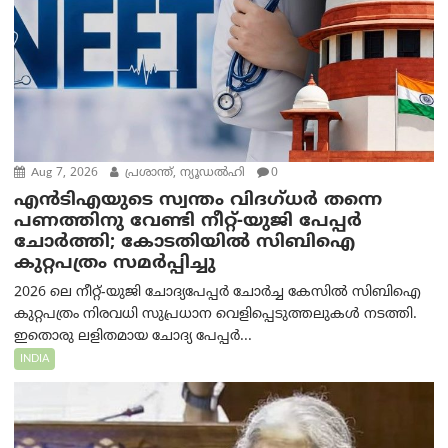
Aug 7, 2026
പ്രശാന്ത്, ന്യൂഡല്‍ഹി
0
എൻ‌ടി‌എയുടെ സ്വന്തം വിദഗ്ധർ തന്നെ
പണത്തിനു വേണ്ടി നീറ്റ്-യു‌ജി പേപ്പർ
ചോർത്തി; കോടതിയില്‍ സിബിഐ
കുറ്റപത്രം സമര്‍പ്പിച്ചു
2026 ലെ നീറ്റ്-യുജി ചോദ്യപേപ്പർ ചോർച്ച കേസിൽ സിബിഐ
കുറ്റപത്രം നിരവധി സുപ്രധാന വെളിപ്പെടുത്തലുകൾ നടത്തി.
ഇതൊരു ലളിതമായ ചോദ്യ പേപ്പർ...
INDIA