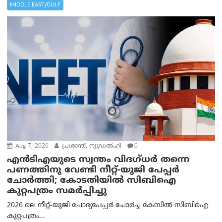
MIDDLE EAST/GULF
Aug 7, 2026
പ്രശാന്ത്, ന്യൂഡല്‍ഹി
0
എൻ‌ടി‌എയുടെ സ്വന്തം വിദഗ്ധർ തന്നെ
പണത്തിനു വേണ്ടി നീറ്റ്-യു‌ജി പേപ്പർ
ചോർത്തി; കോടതിയില്‍ സിബിഐ
കുറ്റപത്രം സമര്‍പ്പിച്ചു
2026 ലെ നീറ്റ്-യുജി ചോദ്യപേപ്പർ ചോർച്ച കേസിൽ സിബിഐ
കുറ്റപത്രം...