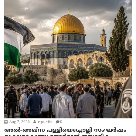
Aug 7, 2026
മുര്‍ഷിദ
0
അൽ-അഖ്‌സ പള്ളിയെച്ചൊല്ലി സംഘർഷം