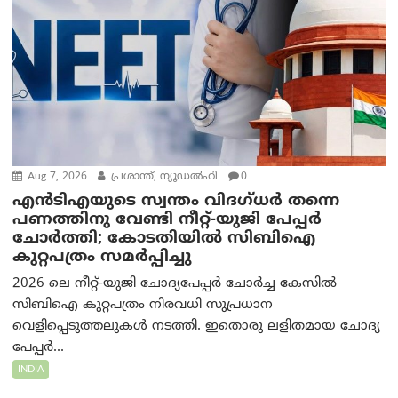
Aug 7, 2026
പ്രശാന്ത്, ന്യൂഡല്‍ഹി
0
എൻ‌ടി‌എയുടെ സ്വന്തം വിദഗ്ധർ തന്നെ
പണത്തിനു വേണ്ടി നീറ്റ്-യു‌ജി പേപ്പർ
ചോർത്തി; കോടതിയില്‍ സിബിഐ
കുറ്റപത്രം സമര്‍പ്പിച്ചു
2026 ലെ നീറ്റ്-യുജി ചോദ്യപേപ്പർ ചോർച്ച കേസിൽ
സിബിഐ കുറ്റപത്രം നിരവധി സുപ്രധാന
വെളിപ്പെടുത്തലുകൾ നടത്തി. ഇതൊരു ലളിതമായ ചോദ്യ
പേപ്പർ...
INDIA