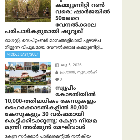
കമ്മ്യൂണിറ്റി റൺ
വരെ; ഷാർജയിൽ
50ലേറെ
വേനൽക്കാല
പരിപാടികളുമായി ഷൂറൂഖ്
ഓഗസ്റ്റ്, സെപ്റ്റംബർ മാസങ്ങളിലായി ഏഴാഴ്ച
നീളുന്ന വിപുലമായ വേനൽക്കാല കമ്മ്യൂണിറ്റി...
MIDDLE EAST/GULF
Aug 5, 2026
പ്രശാന്ത്, ന്യൂഡല്‍ഹി
0
സുപ്രീം
കോടതിയിൽ
10,000-ത്തിലധികം കേസുകളും
ഹൈക്കോടതികളിൽ 80,000
കേസുകളും 30 വർഷമായി
കെട്ടിക്കിടക്കുന്നു: കേന്ദ്ര നിയമ
മന്ത്രി അര്‍ജുന്‍ മേഘ്‌വാള്‍
കേന്ദ്ര സർക്കാർ പാർലമെന്റിൽ നൽകിയ