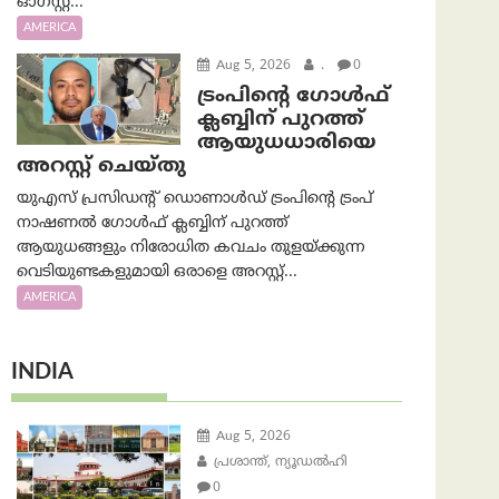
ഓഗസ്റ്റ്...
AMERICA
Aug 5, 2026
.
0
ട്രംപിന്റെ ഗോൾഫ്
ക്ലബ്ബിന് പുറത്ത്
ആയുധധാരിയെ
അറസ്റ്റ് ചെയ്തു
യുഎസ് പ്രസിഡന്റ് ഡൊണാൾഡ് ട്രംപിന്റെ ട്രംപ്
നാഷണൽ ഗോൾഫ് ക്ലബ്ബിന് പുറത്ത്
ആയുധങ്ങളും നിരോധിത കവചം തുളയ്ക്കുന്ന
വെടിയുണ്ടകളുമായി ഒരാളെ അറസ്റ്റ്...
AMERICA
INDIA
Aug 5, 2026
പ്രശാന്ത്, ന്യൂഡല്‍ഹി
0