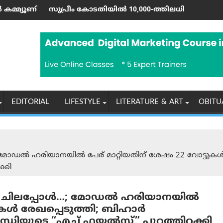
റൺ വരെ; ഷാർജയിൽ 50ലേറെ വേനൽക്കാല പരിപാടികളുമായി ഷൂറൂ
കോടതിയിൽ 10,000-ത്തിലധികം കേസുകളും ഹൈക്കോടതികളിൽ 80,0
ഇന്ത്യയുടെ പരമ്
EDITORIAL
LIFESTYLE
LITERATURE & ART
OBITU
…; മോഡൽ ഹരിയാനയിൽ പേര് മാറ്റിയതിന് ശേഷം 22 വോട്ടുകൾ രേ
്കി
 സീമ, ചിലപ്പോൾ…; മോഡൽ ഹരിയാനയിൽ
ടുകൾ രേഖപ്പെടുത്തി; ബിഹാർ
ന്ധിയുടെ “എച്ച് ഫയല്‍സ്” പുറത്തിറക്കി