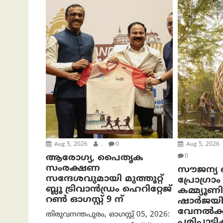
Aug 5, 2026
.
0
Aug 5, 2026
ആരോഗ്യ, പൈതൃക
0
സംരക്ഷണ
സൗജന്യ ബീ
സന്ദേശവുമായി മുത്തൂറ്റ്
പ്രോ​ഗ്ര
ബ്ലൂ ട്രിവാൻഡ്രം ഹെറിറ്റേജ്
കമ്മ്യൂണ
റൺ ഓഗസ്റ്റ് 9 ന്
ഷാർജയി
വേനൽക്
തിരുവനന്തപുരം, ഓഗസ്റ്റ് 05, 2026:
പരിപാടി