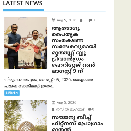
LATEST NEWS
Aug 5, 2026
.
0
ആരോഗ്യ,
പൈതൃക
സംരക്ഷണ
സന്ദേശവുമായി
മുത്തൂറ്റ് ബ്ലൂ
ട്രിവാൻഡ്രം
ഹെറിറ്റേജ് റൺ
ഓഗസ്റ്റ് 9 ന്
തിരുവനന്തപുരം, ഓഗസ്റ്റ് 05, 2026: രാജ്യത്തെ
പ്രമുഖ ബാങ്കിമ്മ്ഗ്ഗ് ഇതര...
KERALA
Aug 5, 2026
നസീല്‍ മുഹമ്മദ്
0
സൗജന്യ ബീച്ച്
ഫിറ്റ്നസ് പ്രോ​ഗ്രാം
മുതൽ