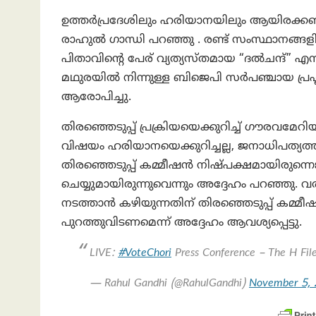
ഉത്തർപ്രദേശിലും ഹരിയാനയിലും ആയിരക്കണക
രാഹുൽ ഗാന്ധി പറഞ്ഞു . രണ്ട് സംസ്ഥാനങ്ങള
പിതാവിന്റെ പേര് വ്യത്യസ്തമായ “ദൽചന്ദ്” എന
മഥുരയിൽ നിന്നുള്ള ബിജെപി സർപഞ്ചായ പ്രഹ്ല
ആരോപിച്ചു.
തിരഞ്ഞെടുപ്പ് പ്രക്രിയയെക്കുറിച്ച് ഗൗരവമേ
വിഷയം ഹരിയാനയെക്കുറിച്ചല്ല, ജനാധിപത്യത്തി
തിരഞ്ഞെടുപ്പ് കമ്മീഷൻ നിഷ്പക്ഷമായിരുന്നെ
ചെയ്യുമായിരുന്നുവെന്നും അദ്ദേഹം പറഞ്ഞു. വ
നടത്താൻ കഴിയുന്നതിന് തിരഞ്ഞെടുപ്പ് കമ്മീ
പുറത്തുവിടണമെന്ന് അദ്ദേഹം ആവശ്യപ്പെട്ടു.
LIVE:
#VoteChori
Press Conference – The H Fil
— Rahul Gandhi (@RahulGandhi)
November 5,