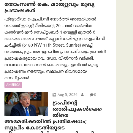
തോംസൺ കെ. മാത്യൂവും മുഖ്യ
പ്രഭാഷകർ
ഫ്ളോറിഡ: ഐ.പി.സി നോർത്ത് അമേരിക്കൻ
സൗത്ത് ഈസ്റ്റ് റീജിയന്റെ 26 – മത് വാർഷിക
കൺവൻഷൻ സെപ്റ്റംബർ 4 വെള്ളി മുതൽ 6
ഞായർ വരെ സൗത്ത് ഫ്ലോറിഡയിലുള്ള ഐ.പി.സി
ചർച്ചിൽ (6180 NW 11th Street, Sunrise) വെച്ച്
നടത്തപ്പെടും. അനുഗ്രഹീത പ്രാസംഗികരും ഉണർവ്
പ്രഭാഷകരുമായ റവ. ഡോ. വിൽസൻ വർക്കി,
റവ.ഡോ. തോംസൺ കെ.മാത്യൂ എന്നിവർ മുഖ്യ
പ്രഭാഷണം നടത്തും. സമാപന ദിവസമായ
സെപ്റ്റംബർ...
AMERICA
Aug 5, 2026
.
0
ട്രംപിന്റെ
താരിഫുകൾക്കെ
തിരെ
അമേരിക്കയില്‍ പ്രതിഷേധം;
സുപ്രീം കോടതിയുടെ