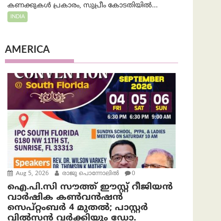
കണക്കുകൾ പ്രകാരം, സുപ്രീം കോടതിയിൽ...
INDIA
AMERICA
Aug 5, 2026
രാജു പൊന്നോലിൽ
0
ഐ.പി.സി സൗത്ത് ഈസ്റ്റ് റീജിയൻ
വാർഷിക കൺവൻഷൻ
സെപ്റ്റംബർ 4 മുതൽ; പാസ്റ്റർ
വിൽസൻ വർക്കിയും ഡോ.