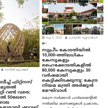
Aug 5, 2026
പ്രശാന്ത്, ന്യൂഡല്‍ഹി
0
സുപ്രീം കോടതിയിൽ
10,000-ത്തിലധികം
കേസുകളും
ഹൈക്കോടതികളിൽ
80,000 കേസുകളും 30
നസീല്‍ മുഹമ്മദ്
വർഷമായി
കെട്ടിക്കിടക്കുന്നു: കേന്ദ്ര
ച്ച് ഫിറ്റ്നസ്
നിയമ മന്ത്രി അര്‍ജുന്‍
ാം മുതൽ
മേഘ്‌വാള്‍
ിറ്റി റൺ വരെ;
ൽ 50ലേറെ
കേന്ദ്ര സർക്കാർ പാർലമെന്റിൽ
കാല
നൽകിയ കണക്കുകൾ പ്രകാരം,
കളുമായി ഷൂറൂഖ്