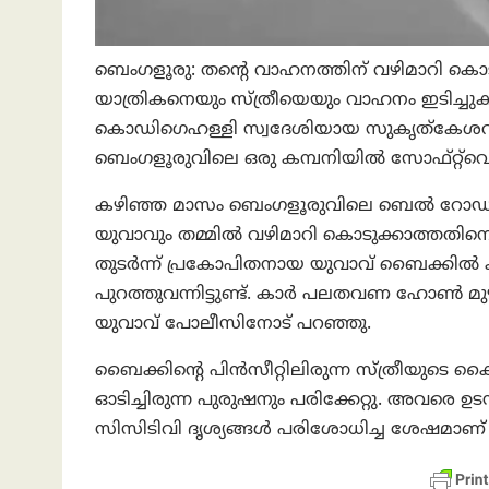
ബെംഗളൂരു: തന്റെ വാഹനത്തിന് വഴിമാറി കൊ
യാത്രികനെയും സ്ത്രീയെയും വാഹനം ഇടിച്ചുകയ
കൊഡിഗെഹള്ളി സ്വദേശിയായ സുകൃത്കേശവ ഗൗ
ബെംഗളൂരുവിലെ ഒരു കമ്പനിയിൽ സോഫ്റ്റ്‌വ
കഴിഞ്ഞ മാസം ബെംഗളൂരുവിലെ ബെൽ റോഡിലാ
യുവാവും തമ്മിൽ വഴിമാറി കൊടുക്കാത്തതിന
തുടർന്ന് പ്രകോപിതനായ യുവാവ് ബൈക്കിൽ കാര്
പുറത്തുവന്നിട്ടുണ്ട്. കാർ പലതവണ ഹോൺ മുഴക
യുവാവ് പോലീസിനോട് പറഞ്ഞു.
ബൈക്കിന്റെ പിൻസീറ്റിലിരുന്ന സ്ത്രീയുടെ കൈ
ഓടിച്ചിരുന്ന പുരുഷനും പരിക്കേറ്റു. അവരെ ഉ
സിസിടിവി ദൃശ്യങ്ങൾ പരിശോധിച്ച ശേഷമാണ് 