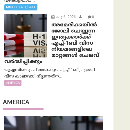
വഴികാട്ടിയായ...
MIDDLE EAST/GULF
Aug 6, 2026
.
0
അമേരിക്കയില്‍
ജോലി ചെയ്യുന്ന
ഇന്ത്യക്കാർക്ക്
എച്ച്-1ബി വിസ
നിയമങ്ങളിലെ
മാറ്റങ്ങൾ ചെലവ്
വർദ്ധിപ്പിക്കും
യുഎസിലെ ട്രംപ് ഭരണകൂടം എച്ച്-1ബി, എൽ-1
വിസ കാലാവധി നീട്ടുന്നതിന്...
AMERICA
AMERICA