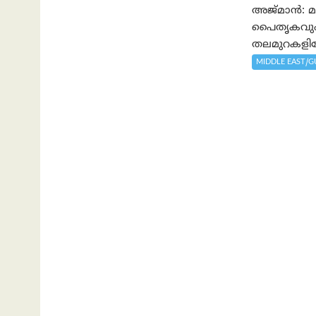
അജ്മാൻ: മാ
പൈതൃകവും 
തലമുറകളിലേ
MIDDLE EAST/G