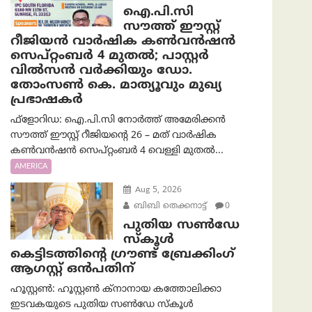
ഐ.പി.സി
സൗത്ത് ഈസ്റ്റ്
റീജിയൻ വാർഷിക കൺവൻഷൻ
സെപ്റ്റംബർ 4 മുതൽ; പാസ്റ്റർ
വിൽസൻ വർക്കിയും ഡോ.
തോംസൺ കെ. മാത്യൂവും മുഖ്യ
പ്രഭാഷകർ
ഫ്ളോറിഡ: ഐ.പി.സി നോർത്ത് അമേരിക്കൻ
സൗത്ത് ഈസ്റ്റ് റീജിയന്റെ 26 – മത് വാർഷിക
കൺവൻഷൻ സെപ്റ്റംബർ 4 വെള്ളി മുതൽ...
AMERICA
Aug 5, 2026
ബിബി തെക്കനാട്ട്
0
പുതിയ സൺഡേ
സ്കൂൾ
കെട്ടിടത്തിന്റെ ഗ്രൗണ്ട് ബ്രേക്കിംഗ്
ആഗസ്റ്റ് ഒൻപതിന്
ഹൂസ്റ്റൺ: ഹൂസ്റ്റൺ ക്നാനായ കത്തോലിക്കാ
ഇടവകയുടെ പുതിയ സൺഡേ സ്കൂൾ