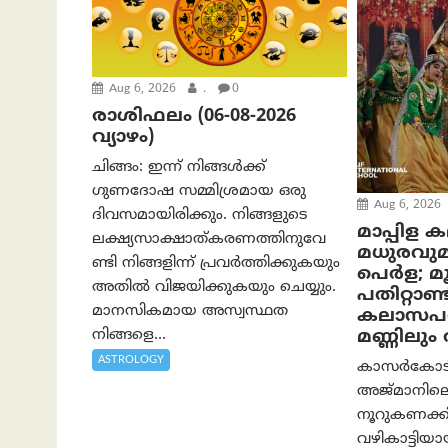
Aug 6, 2026
.
0
രാശിഫലം (06-08-2026
വ്യാഴം)
ചിങ്ങം: ഇന്ന് നിങ്ങൾക്ക്
ഗുണദോഷ സമ്മിശ്രമായ ഒരു
Aug 6, 2026
ദിവസമായിരിക്കും. നിങ്ങളുടെ
മാപ്പിള 
ലക്ഷ്യസാക്ഷാത്കരണത്തിനുവേ
മധുരവു
ണ്ടി നിങ്ങളിന്ന് പ്രവർത്തിക്കുകയും
പെർള; മൂന
അതില്‍ വിജയിക്കുകയും ചെയ്യും.
പതിറ്റാണ്ട
മാനസികമായ അസ്വസ്ഥത
കലാസപര്
നിങ്ങളെ...
മണ്ണിലു
ASTROLOGY
കാസർകോടിന്
അജ്മാനിലെ
നൂറുകണക്കി
വഴികാട്ടി