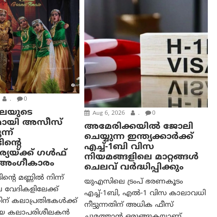
.
0
കലയുടെ
Aug 6, 2026
.
0
മായി അസീസ്
അമേരിക്കയില്‍ ജോലി
്ന്
ചെയ്യുന്ന ഇന്ത്യക്കാർക്ക്
ിന്റെ
എച്ച്-1ബി വിസ
യയ്ക്ക് ഗൾഫ്
നിയമങ്ങളിലെ മാറ്റങ്ങൾ
ം അംഗീകാരം
ചെലവ് വർദ്ധിപ്പിക്കും
റെ മണ്ണിൽ നിന്ന്
യുഎസിലെ ട്രംപ് ഭരണകൂടം
 വേദികളിലേക്ക്
എച്ച്-1ബി, എൽ-1 വിസ കാലാവധി
ന് കലാപ്രതിഭകൾക്ക്
നീട്ടുന്നതിന് അധിക ഫീസ്
യായ കലാപരിശീലകൻ
ചുമത്താൻ ഒരുങ്ങുകയാണ്.