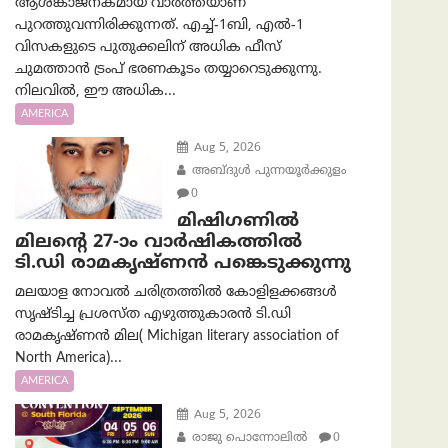
ആശങ്കാജനകമായ വാർത്തയാണ്
പുറത്തുവന്നിരിക്കുന്നത്. എച്ച്-1ബി, എൽ-1
വിസകളുടെ പുതുക്കലിന് അധിക ഫീസ്
ചുമത്താൻ ട്രംപ് ഭരണകൂടം തയ്യാറെടുക്കുന്നു.
നിലവിൽ, ഈ അധിക...
AMERICA
Aug 5, 2026
അബ്ദുൾ പുന്നയൂർക്കുളം
0
മിഷിഗണിൽ
മിലന്റെ 27-ാം വാർഷികത്തിൽ
ടി.ഡി രാമകൃഷ്ണൻ പങ്കെടുക്കുന്നു
മലയാള നോവൽ ചരിത്രത്തിൽ കോളിളക്കങ്ങൾ
സൃഷ്ടിച്ച പ്രശസ്‌ത എഴുത്തുകാരൻ ടി.ഡി
രാമകൃഷ്ണൻ മില( Michigan literary association of
North America)...
AMERICA
Aug 5, 2026
രാജു പൊന്നോലിൽ
0