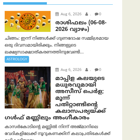
Aug 6, 2026
.
0
രാശിഫലം (06-08-
2026 വ്യാഴം)
ചിങ്ങം: ഇന്ന് നിങ്ങൾക്ക് ഗുണദോഷ സമ്മിശ്രമായ
ഒരു ദിവസമായിരിക്കും. നിങ്ങളുടെ
ലക്ഷ്യസാക്ഷാത്കരണത്തിനുവേണ്ടി...
ASTROLOGY
Aug 6, 2026
.
0
മാപ്പിള കലയുടെ
മധുരവുമായി
അസീസ് പെർള;
മൂന്ന്
പതിറ്റാണ്ടിന്റെ
കലാസപര്യയ്ക്ക്
ഗൾഫ് മണ്ണിലും അംഗീകാരം
കാസർകോടിന്റെ മണ്ണിൽ നിന്ന് അജ്മാനിലെ
വേദികളിലേക്ക് നൂറുകണക്കിന് കലാപ്രതിഭകൾക്ക്