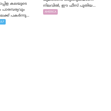
പ്പിള കലയുടെ
നിലവിൽ, ഈ ഫീസ് പുതിയ...
പാരമ്പര്യവും
AMERICA
ക്ക് പകർന്നു...
ULF