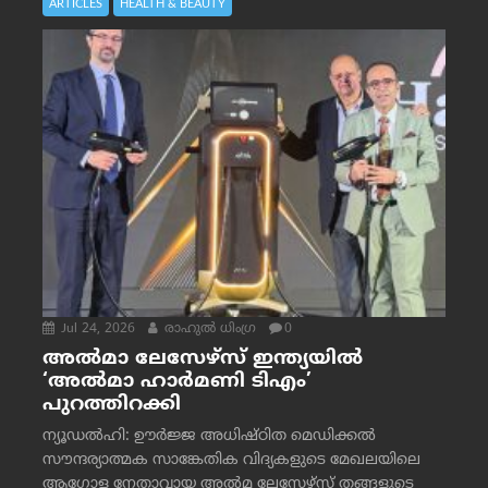
ARTICLES
HEALTH & BEAUTY
Jul 24, 2026
രാഹുല്‍ ധിംഗ്ര
0
അൽമാ ലേസേഴ്സ് ഇന്ത്യയിൽ
‘അൽമാ ഹാർമണി ടിഎം’
പുറത്തിറക്കി
ന്യൂഡൽഹി: ഊർജ്ജ അധിഷ്ഠിത മെഡിക്കൽ
സൗന്ദര്യാത്മക സാങ്കേതിക വിദ്യകളുടെ മേഖലയിലെ
ആഗോള നേതാവായ അൽമ ലേസേഴ്സ് തങ്ങളുടെ