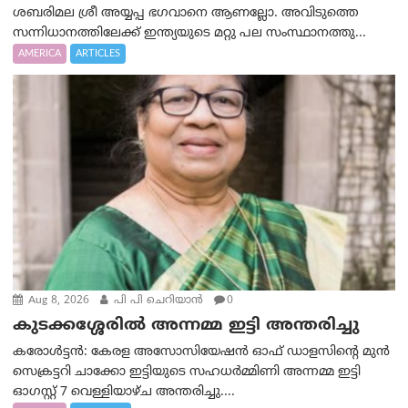
ശബരിമല ശ്രീ അയ്യപ്പ ഭഗവാനെ ആണല്ലോ. അവിടുത്തെ
സന്നിധാനത്തിലേക്ക് ഇന്ത്യയുടെ മറ്റു പല സംസ്ഥാനത്തു...
AMERICA
ARTICLES
Aug 8, 2026
പി പി ചെറിയാൻ
0
കുടക്കശ്ശേരിൽ അന്നമ്മ ഇട്ടി അന്തരിച്ചു
കരോൾട്ടൻ: കേരള അസോസിയേഷൻ ഓഫ് ഡാളസിന്റെ മുൻ
സെക്രട്ടറി ചാക്കോ ഇട്ടിയുടെ സഹധര്‍മ്മിണി അന്നമ്മ ഇട്ടി
ഓഗസ്റ്റ് 7 വെള്ളിയാഴ്ച അന്തരിച്ചു....