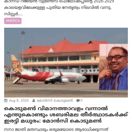
കാനഡ റീജിയൻ വുമൺസ് ഫെലോഷിപ്പിന്റെ 2026-2029
കാലയളവിലേക്കുള്ള പുതിയ നേതൃത്വം നിലവിൽ വന്നു.
സിസ്റ്റർ....
AMERICA
Aug 8, 2026
മോൻസി കൊടുമൺ
0
കൊടുമൺ വിമാനത്താവളം വന്നാൽ
എന്തുകൊണ്ടും ശബരിമല തീർത്ഥാടകർക്ക്
ഇരട്ടി മധുരം: മോൻസി കൊടുമൺ
നനാ ജാതി മതസ്ഥരും ഒരുമയോടെ ആരാധിക്കുന്നത്