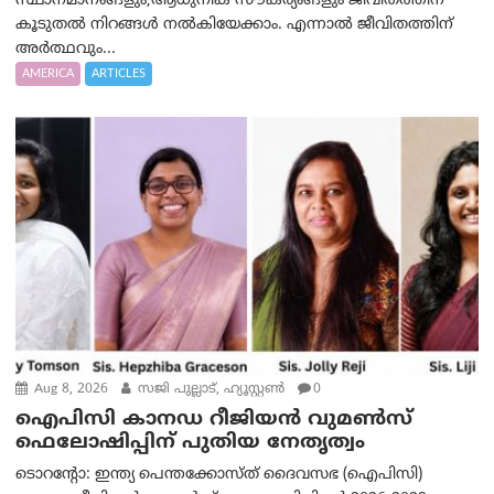
സ്ഥാനമാനങ്ങളും,ആധുനിക സൗകര്യങ്ങളും ജീവിതത്തിന്
കൂടുതൽ നിറങ്ങൾ നൽകിയേക്കാം. എന്നാൽ ജീവിതത്തിന്
അർത്ഥവും...
AMERICA
ARTICLES
Aug 8, 2026
സജി പുല്ലാട്, ഹ്യൂസ്റ്റൺ
0
ഐപിസി കാനഡ റീജിയൻ വുമൺസ്
ഫെലോഷിപ്പിന് പുതിയ നേതൃത്വം
ടൊറന്റോ: ഇന്ത്യ പെന്തക്കോസ്ത് ദൈവസഭ (ഐപിസി)