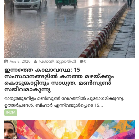
Aug 8, 2026
പ്രശാന്ത്, ന്യൂഡല്‍ഹി
0
ഇന്നത്തെ കാലാവസ്ഥ: 15
സംസ്ഥാനങ്ങളിൽ കനത്ത മഴയ്ക്കും
കൊടുങ്കാറ്റിനും സാധ്യത, മൺസൂൺ
സജീവമാകുന്നു
രാജ്യത്തുടനീളം മൺസൂൺ വേഗത്തിൽ പുരോഗമിക്കുന്നു.
ഉത്തർപ്രദേശ്, ബീഹാർ എന്നിവയുൾപ്പെടെ 15...
INDIA