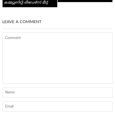
കമ്മ്യൂണിറ്റി ലീഡേഴ്സ് മീറ്റ്
LEAVE A COMMENT