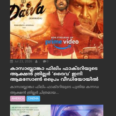
Jul 23, 2026
.
0
കാസാബ്ലാങ്കാ ഫിലിം ഫാക്ടറിയുടെ
ആക്ഷൻ ത്രില്ലർ ‘ദൈവ’ ഇനി
ആമസോൺ പ്രൈം വീഡിയോയിൽ
കാസാബ്ലാങ്കാ ഫിലിം ഫാക്ടറിയുടെ പുതിയ കന്നഡ
ആക്ഷൻ ത്രില്ലർ ചിത്രമായ...
AMERICA
CINEMA