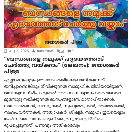
Aug 8, 2026
ജയശങ്കര്‍ പിള്ള
0
“ബന്ധങ്ങളെ നമുക്ക് ഹൃദയത്തോട്
ചേർത്തു വയ്ക്കാം” (ലേഖനം): ജയശങ്കര്‍
പിള്ള
എല്ലാ മനുഷ്യരും ഈ ലോകത്തിലേക്ക് ജനിക്കുന്നത്
തനിച്ചാണെങ്കിലും ജീവിക്കുന്നത് സാമൂഹിക ജീവിയായിട്ടാണ്.
ജനിക്കുന്ന നിമിഷം മുതൽ അവസാന ശ്വാസം വരെ അവനെ
മുന്നോട്ടു നയിക്കുന്നത് ബന്ധങ്ങളാണ്. മാതാപിതാക്കൾ,
സഹോദരങ്ങൾ, ബന്ധുക്കൾ, സുഹൃത്തുക്കൾ, അയൽക്കാർ,
സഹപ്രവർത്തകർ, അധ്യാപകർ, ശിഷ്യർ, സമൂഹം ഇവയെല്ലാം
ചേർന്ന ഒരു ബന്ധം ആണ് ഒരു മനുഷ്യന്റെ ജീവിതം
രൂപപ്പെടുന്നത്. പണവും അധികാരവും