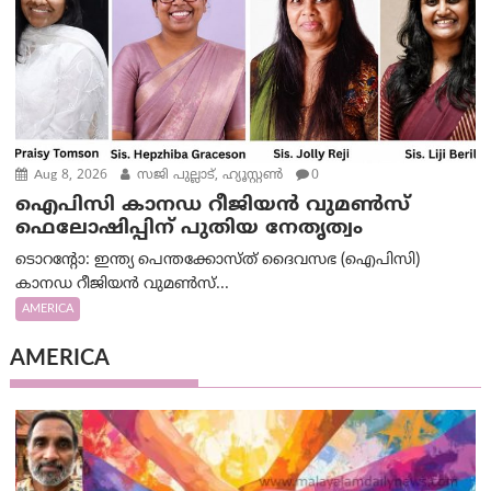
Aug 8, 2026
സജി പുല്ലാട്, ഹ്യൂസ്റ്റൺ
0
ഐപിസി കാനഡ റീജിയൻ വുമൺസ്
ഫെലോഷിപ്പിന് പുതിയ നേതൃത്വം
ടൊറന്റോ: ഇന്ത്യ പെന്തക്കോസ്ത് ദൈവസഭ (ഐപിസി)
കാനഡ റീജിയൻ വുമൺസ്...
AMERICA
AMERICA