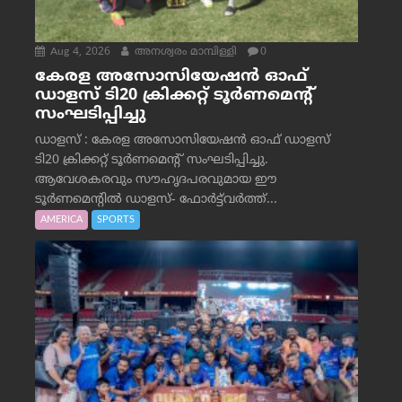
Aug 4, 2026
അനശ്വരം മാമ്പിള്ളി
0
കേരള അസോസിയേഷൻ ഓഫ്
ഡാളസ് ടി20 ക്രിക്കറ്റ് ടൂർണമെന്റ്
സംഘടിപ്പിച്ചു
ഡാളസ് : കേരള അസോസിയേഷൻ ഓഫ് ഡാളസ്
ടി20 ക്രിക്കറ്റ് ടൂർണമെന്റ് സംഘടിപ്പിച്ചു.
ആവേശകരവും സൗഹൃദപരവുമായ ഈ
ടൂർണമെന്റിൽ ഡാളസ്- ഫോർട്ട്‌വര്‍ത്ത്...
AMERICA
SPORTS