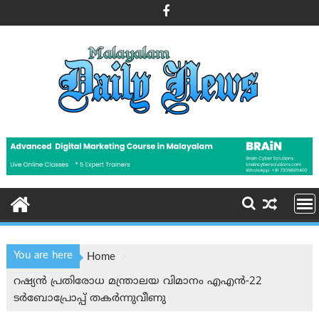
Skip
to
content
You are here
Home
റഷ്യൻ പ്രതിരോധ മന്ത്രാലയ വിമാനം എഎൻ-22
ടർബോപ്രോപ്പ് തകർന്നുവീണു