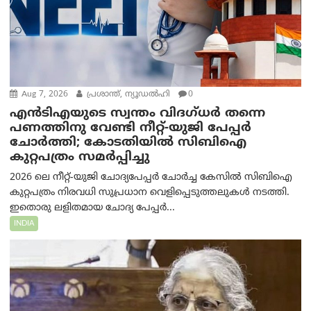
Aug 7, 2026
പ്രശാന്ത്, ന്യൂഡല്‍ഹി
0
എൻ‌ടി‌എയുടെ സ്വന്തം വിദഗ്ധർ തന്നെ
പണത്തിനു വേണ്ടി നീറ്റ്-യു‌ജി പേപ്പർ
ചോർത്തി; കോടതിയില്‍ സിബിഐ
കുറ്റപത്രം സമര്‍പ്പിച്ചു
2026 ലെ നീറ്റ്-യുജി ചോദ്യപേപ്പർ ചോർച്ച കേസിൽ സിബിഐ
കുറ്റപത്രം നിരവധി സുപ്രധാന വെളിപ്പെടുത്തലുകൾ നടത്തി.
ഇതൊരു ലളിതമായ ചോദ്യ പേപ്പർ...
INDIA