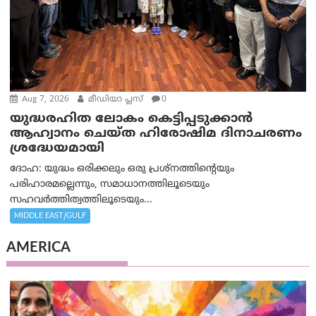
Aug 7, 2026
മീഡിയാ പ്ലസ്
0
യുദ്ധരഹിത ലോകം കെട്ടിപ്പടുക്കാന്‍
ആഹ്വാനം ചെയ്ത ഹിരോഷിമ ദിനാചരണം
ശ്രദ്ധേയമായി
ദോഹ: യുദ്ധം ഒരിക്കലും ഒരു പ്രശ്‌നത്തിന്റെയും
പരിഹാരമല്ലെന്നും, സമാധാനത്തിലൂടെയും
സഹവര്‍ത്തിത്വത്തിലൂടെയും...
MIDDLE EAST/GULF
AMERICA