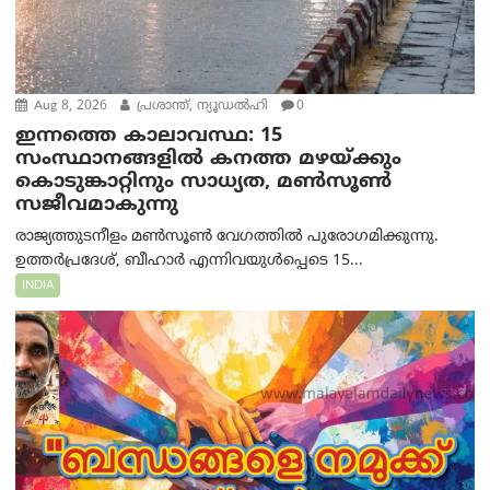
Aug 8, 2026
പ്രശാന്ത്, ന്യൂഡല്‍ഹി
0
ഇന്നത്തെ കാലാവസ്ഥ: 15
സംസ്ഥാനങ്ങളിൽ കനത്ത മഴയ്ക്കും
കൊടുങ്കാറ്റിനും സാധ്യത, മൺസൂൺ
സജീവമാകുന്നു
രാജ്യത്തുടനീളം മൺസൂൺ വേഗത്തിൽ പുരോഗമിക്കുന്നു.
ഉത്തർപ്രദേശ്, ബീഹാർ എന്നിവയുൾപ്പെടെ 15...
INDIA