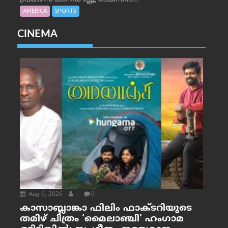
AMERICA
SPORTS
CINEMA
Aug 6, 2026
.
0
കാസാബ്ലാങ്കാ ഫിലിം ഫാക്ടറിയുടെ
തമിഴ് ചിത്രം ‘മൈലാഞ്ചി’ ഹംഗാമ