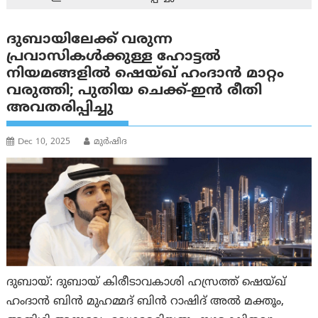
ദുബായിലേക്ക് വരുന്ന
പ്രവാസികൾക്കുള്ള ഹോട്ടൽ
നിയമങ്ങളിൽ ഷെയ്ഖ് ഹംദാൻ മാറ്റം
വരുത്തി; പുതിയ ചെക്ക്-ഇൻ രീതി
അവതരിപ്പിച്ചു
Dec 10, 2025
മുര്‍ഷിദ
ദുബായ്: ദുബായ് കിരീടാവകാശി ഹസ്രത്ത് ഷെയ്ഖ്
ഹംദാൻ ബിൻ മുഹമ്മദ് ബിൻ റാഷിദ് അൽ മക്തൂം,