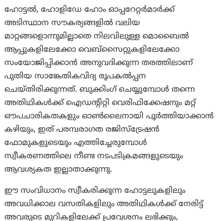
ഹോട്ടൽ, ഹോളിഡേ ഹോം ഓപ്പറേറ്റർമാർക്ക്
അടിസ്ഥാന സൗകര്യങ്ങളിൽ വലിയ
മാറ്റങ്ങളൊന്നുമില്ലാതെ നിലവിലുള്ള മൊബൈൽ
ആപ്പുകളിലേക്കോ വെബ്‌സൈറ്റുകളിലേക്കോ
സംയോജിപ്പിക്കാൻ അനുവദിക്കുന്ന തരത്തിലാണ്
പുതിയ സാങ്കേതികവിദ്യ രൂപകൽപ്പന
ചെയ്തിരിക്കുന്നത്. ബുക്കിംഗ് ചെയ്യുമ്പോൾ തന്നെ
അതിഥികൾക്ക് ഐഡന്റിറ്റി വെരിഫിക്കേഷനും മറ്റ്
ഔപചാരികതകളും ഓൺലൈനായി പൂർത്തിയാക്കാൻ
കഴിയും, ഇത് പരമ്പരാഗത രജിസ്ട്രേഷൻ
ഫോമുകളുടെയും എത്തിച്ചേരുമ്പോൾ
സ്വീകരണത്തിലെ നീണ്ട നടപടിക്രമങ്ങളുടെയും
ആവശ്യകത ഇല്ലാതാക്കുന്നു.
ഈ സംവിധാനം സ്വീകരിക്കുന്ന ഹോട്ടലുകളിലും
അവധിക്കാല വസതികളിലും അതിഥികൾക്ക് നേരിട്ട്
അവരുടെ മുറികളിലേക്ക് പ്രവേശനം ലഭിക്കും,