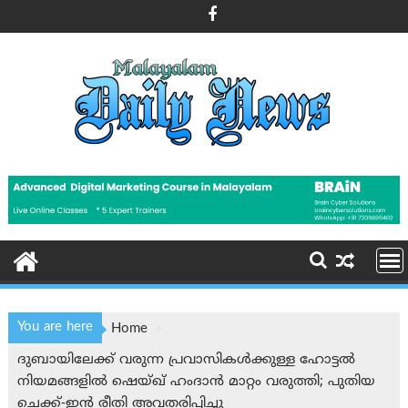
Skip
to
content
You are here
Home
ദുബായിലേക്ക് വരുന്ന പ്രവാസികൾക്കുള്ള ഹോട്ടൽ
നിയമങ്ങളിൽ ഷെയ്ഖ് ഹംദാൻ മാറ്റം വരുത്തി; പുതിയ
ചെക്ക്-ഇൻ രീതി അവതരിപ്പിച്ചു