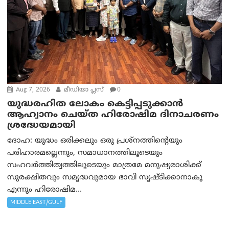
Aug 7, 2026
മീഡിയാ പ്ലസ്
0
യുദ്ധരഹിത ലോകം കെട്ടിപ്പടുക്കാന്‍
ആഹ്വാനം ചെയ്ത ഹിരോഷിമ ദിനാചരണം
ശ്രദ്ധേയമായി
ദോഹ: യുദ്ധം ഒരിക്കലും ഒരു പ്രശ്‌നത്തിന്റെയും
പരിഹാരമല്ലെന്നും, സമാധാനത്തിലൂടെയും
സഹവര്‍ത്തിത്വത്തിലൂടെയും മാത്രമേ മനുഷ്യരാശിക്ക്
സുരക്ഷിതവും സമൃദ്ധവുമായ ഭാവി സൃഷ്ടിക്കാനാകൂ
എന്നും ഹിരോഷിമ...
MIDDLE EAST/GULF