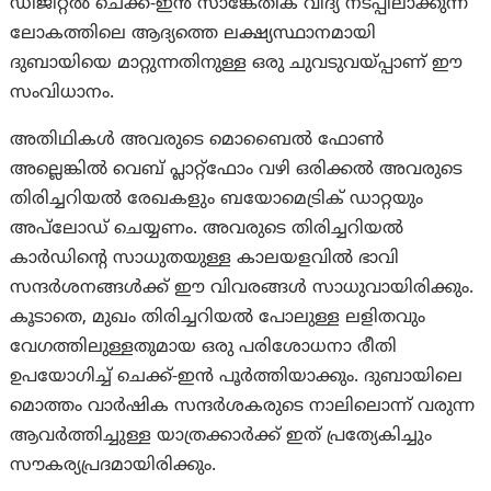
ഡിജിറ്റൽ ചെക്ക്-ഇൻ സാങ്കേതിക വിദ്യ നടപ്പിലാക്കുന്ന
ലോകത്തിലെ ആദ്യത്തെ ലക്ഷ്യസ്ഥാനമായി
ദുബായിയെ മാറ്റുന്നതിനുള്ള ഒരു ചുവടുവയ്പ്പാണ് ഈ
സംവിധാനം.
അതിഥികൾ അവരുടെ മൊബൈൽ ഫോൺ
അല്ലെങ്കിൽ വെബ് പ്ലാറ്റ്‌ഫോം വഴി ഒരിക്കൽ അവരുടെ
തിരിച്ചറിയൽ രേഖകളും ബയോമെട്രിക് ഡാറ്റയും
അപ്‌ലോഡ് ചെയ്യണം. അവരുടെ തിരിച്ചറിയൽ
കാർഡിന്റെ സാധുതയുള്ള കാലയളവിൽ ഭാവി
സന്ദർശനങ്ങൾക്ക് ഈ വിവരങ്ങൾ സാധുവായിരിക്കും.
കൂടാതെ, മുഖം തിരിച്ചറിയൽ പോലുള്ള ലളിതവും
വേഗത്തിലുള്ളതുമായ ഒരു പരിശോധനാ രീതി
ഉപയോഗിച്ച് ചെക്ക്-ഇൻ പൂർത്തിയാക്കും. ദുബായിലെ
മൊത്തം വാർഷിക സന്ദർശകരുടെ നാലിലൊന്ന് വരുന്ന
ആവർത്തിച്ചുള്ള യാത്രക്കാർക്ക് ഇത് പ്രത്യേകിച്ചും
സൗകര്യപ്രദമായിരിക്കും.