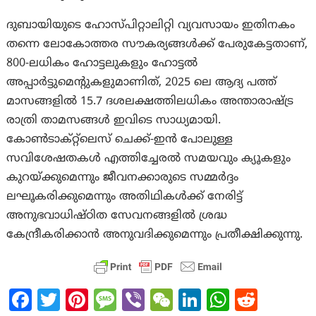
ദുബായിയുടെ ഹോസ്പിറ്റാലിറ്റി വ്യവസായം ഇതിനകം
തന്നെ ലോകോത്തര സൗകര്യങ്ങൾക്ക് പേരുകേട്ടതാണ്,
800-ലധികം ഹോട്ടലുകളും ഹോട്ടൽ
അപ്പാർട്ടുമെന്റുകളുമാണിത്, 2025 ലെ ആദ്യ പത്ത്
മാസങ്ങളിൽ 15.7 ദശലക്ഷത്തിലധികം അന്താരാഷ്ട്ര
രാത്രി താമസങ്ങൾ ഇവിടെ സാധ്യമായി.
കോൺടാക്റ്റ്‌ലെസ് ചെക്ക്-ഇൻ പോലുള്ള
സവിശേഷതകൾ എത്തിച്ചേരൽ സമയവും ക്യൂകളും
കുറയ്ക്കുമെന്നും ജീവനക്കാരുടെ സമ്മർദ്ദം
ലഘൂകരിക്കുമെന്നും അതിഥികൾക്ക് നേരിട്ട്
അനുഭവാധിഷ്ഠിത സേവനങ്ങളിൽ ശ്രദ്ധ
കേന്ദ്രീകരിക്കാൻ അനുവദിക്കുമെന്നും പ്രതീക്ഷിക്കുന്നു.
Fa
T
Pi
M
Vi
W
Li
W
R