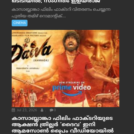
ഒടിടിയിൽ; സംഗീതം ഇളയരാജ
കാസാബ്ലാങ്കാ ഫിലിം ഫാക്ടറി വിതരണം ചെയ്യുന്ന
പുതിയ തമിഴ് റൊമാന്റിക്...
CINEMA
Jul 23, 2026
.
0
കാസാബ്ലാങ്കാ ഫിലിം ഫാക്ടറിയുടെ
ആക്ഷൻ ത്രില്ലർ ‘ദൈവ’ ഇനി
ആമസോൺ പ്രൈം വീഡിയോയിൽ