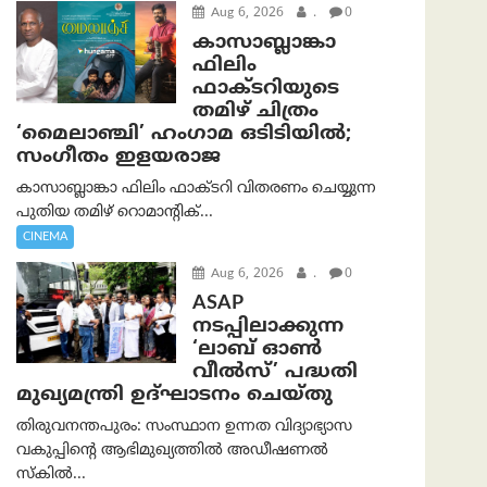
Aug 6, 2026
.
0
കാസാബ്ലാങ്കാ
ഫിലിം
ഫാക്ടറിയുടെ
തമിഴ് ചിത്രം
‘മൈലാഞ്ചി’ ഹംഗാമ ഒടിടിയിൽ;
സംഗീതം ഇളയരാജ
കാസാബ്ലാങ്കാ ഫിലിം ഫാക്ടറി വിതരണം ചെയ്യുന്ന
പുതിയ തമിഴ് റൊമാന്റിക്...
CINEMA
Aug 6, 2026
.
0
ASAP
നടപ്പിലാക്കുന്ന
‘ലാബ് ഓൺ
വീൽസ്’ പദ്ധതി
മുഖ്യമന്ത്രി ഉദ്ഘാടനം ചെയ്തു
തിരുവനന്തപുരം: സംസ്ഥാന ഉന്നത വിദ്യാഭ്യാസ
വകുപ്പിന്റെ ആഭിമുഖ്യത്തിൽ അഡീഷണൽ
സ്കിൽ...