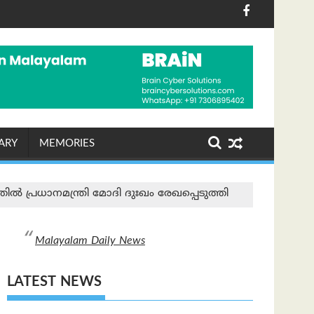
ു; അഞ്ച് വയസ്സുള്ള കുട്ടി അത്ഭുതകരമായി രക്ഷപ്പെട്ടു
റൽ ഇസഡ് തെരുവിലിറങ്ങിയത്?’; ആര്‍ എസ് എസ് മേധാവി 
ഓഗസ്റ്റ് 7 ന് കാലാവസ്ഥ ക
ARY
MEMORIES
 പ്രധാനമന്ത്രി മോദി ദുഃഖം രേഖപ്പെടുത്തി
Malayalam Daily News
LATEST NEWS