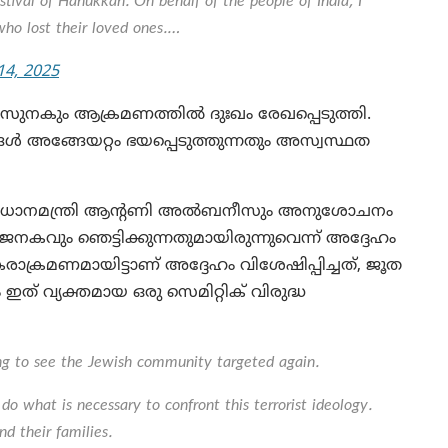
estival of Hanukkah. On behalf of the people of India, I
who lost their loved ones.…
14, 2025
ഷി സുനകും ആക്രമണത്തിൽ ദുഃഖം രേഖപ്പെടുത്തി.
ങ്ങൾ അങ്ങേയറ്റം ഭയപ്പെടുത്തുന്നതും അസ്വസ്ഥത
ൻ പ്രധാനമന്ത്രി ആന്റണി അൽബനീസും അനുശോചനം
കവും ഞെട്ടിക്കുന്നതുമായിരുന്നുവെന്ന് അദ്ദേഹം
ക്രമണമായിട്ടാണ് അദ്ദേഹം വിശേഷിപ്പിച്ചത്, ജൂത
 ഇത് വ്യക്തമായ ഒരു സെമിറ്റിക് വിരുദ്ധ
sing to see the Jewish community targeted again.
o what is necessary to confront this terrorist ideology.
d their families.