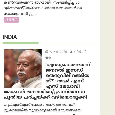
കൺവെൻഷന്റെ ഭാഗമായി j സംഘടിപ്പിച്ച 56
ടൂർണമെന്റ് ആവേശകരമായ മത്സരങ്ങൾക്ക്
സാക്ഷ്യം വഹിച്ചു....
AMERICA
INDIA
Aug 6, 2026
പ്രിന്‍സി
0
‘എന്തുകൊണ്ടാണ്
ജനറൽ ഇസഡ്
തെരുവിലിറങ്ങിയ
ത്?’; ആര്‍ എസ്
എസ് മേധാവി
മോഹൻ ഭഗവതിന്റെ പ്രസ്താവന
പുതിയ ചര്‍ച്ചയ്ക്ക് വഴിയൊരുക്കി
ആർ‌എസ്‌എസ് മേധാവി മോഹൻ ഭഗവത്
മുംബൈയിൽ യുവാക്കളുമായി ഒരു തത്സമയ