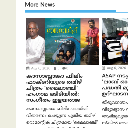
More News
Aug 6, 2026
Aug 6, 2026
.
0
ASAP നടപ്
കാസാബ്ലാങ്കാ ഫിലിം
‘ലാബ് 
ഫാക്ടറിയുടെ തമിഴ്
പദ്ധതി മുഖ
ചിത്രം ‘മൈലാഞ്ചി’
ഉദ്ഘാടന
ഹംഗാമ ഒടിടിയിൽ;
സംഗീതം ഇളയരാജ
തിരുവനന്തപ
കാസാബ്ലാങ്കാ ഫിലിം ഫാക്ടറി
വിദ്യാഭ്യാസ 
വിതരണം ചെയ്യുന്ന പുതിയ തമിഴ്
ആഭിമുഖ്യ
റൊമാന്റിക് ചിത്രമായ ‘മൈലാഞ്ചി’
സ്കിൽ അക്