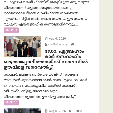
ചൊവ്വാഴ്ച വാഷിംഗ്ടണിന് മുകളിലൂടെ ഒരു യാത്രാ
വിമാനത്തിന് വളരെ അടുത്തായി പറന്നു.
റൊണാൾഡ് റീഗൻ വാഷിംഗ്ടൺ നാഷണൽ
എയർപോർട്ടിന് സമീപമാണ് സംഭവം. ഈ സംഭവം
യുഎസ് എയർ ട്രാഫിക് കൺട്രോളിനെയും...
AMERICA
Aug 6, 2026
നവീൻ മാത്യു
0
ഡോ. എബ്രഹാം
മാർ സെറാഫിം
മെത്രാപ്പോലീത്തായ്ക്ക് ഡാലസിൽ
ഊഷ്മള വരവേൽപ്പ്
ഡാലസ്: മലങ്കര ഓർത്തഡോക്സ് സഭയുടെ
തുമ്പമൺ ഭദ്രാസനാധ്യക്ഷൻ ഡോ.എബ്രഹാം മാർ
സെറാഫിം മെത്രാപ്പോലീത്തായ്ക്ക് ഡാലസ്
ഡിഎഫ്ഡബ്ള്യു അന്താരാഷ്ട്രാ
വിമാനത്താവളത്തിൽ ഊഷ്മള വരവേൽപ്പ്...
AMERICA
Aug 6, 2026
.
0