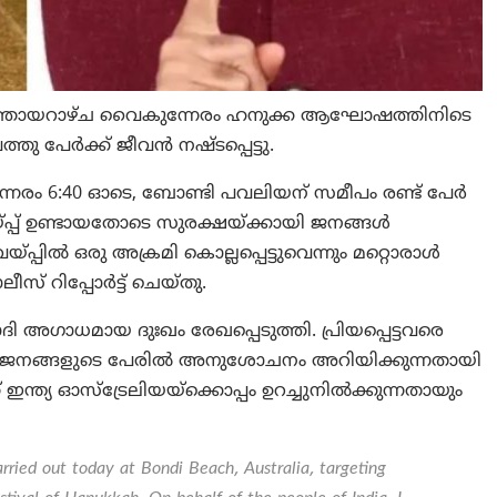
ിൽ ഞായറാഴ്ച വൈകുന്നേരം ഹനുക്ക ആഘോഷത്തിനിടെ
േര്‍ക്ക് ജീവന്‍ നഷ്ടപ്പെട്ടു.
്നേരം 6:40 ഓടെ, ബോണ്ടി പവലിയന് സമീപം രണ്ട് പേർ
്പ്പ് ഉണ്ടായതോടെ സുരക്ഷയ്ക്കായി ജനങ്ങള്‍
്പ്പിൽ ഒരു അക്രമി കൊല്ലപ്പെട്ടുവെന്നും മറ്റൊരാൾ
സ് റിപ്പോർട്ട് ചെയ്തു.
ോദി അഗാധമായ ദുഃഖം രേഖപ്പെടുത്തി. പ്രിയപ്പെട്ടവരെ
യിലെ ജനങ്ങളുടെ പേരിൽ അനുശോചനം അറിയിക്കുന്നതായി
ത്യ ഓസ്‌ട്രേലിയയ്‌ക്കൊപ്പം ഉറച്ചുനിൽക്കുന്നതായും
arried out today at Bondi Beach, Australia, targeting