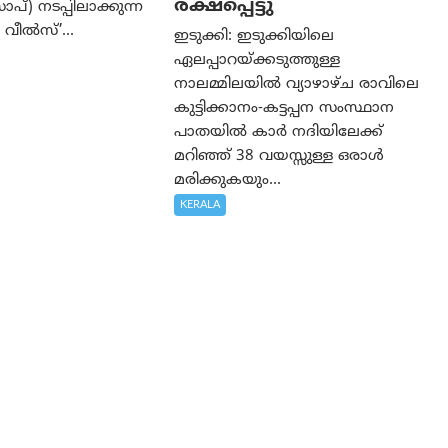
രക്ഷപ്പെട്ടു
്) നടപ്പിലാക്കുന്ന
വീൽസ്’...
ഇടുക്കി: ഇടുക്കിയിലെ
ഏലപ്പാറയ്ക്കടുത്തുള്ള
നാലമ്മിലയിൽ വ്യാഴാഴ്ച രാവിലെ
കുട്ടിക്കാനം-കട്ടപ്പന സംസ്ഥാന
പാതയിൽ കാർ നദിയിലേക്ക്
മറിഞ്ഞ് 38 വയസ്സുള്ള ഒരാൾ
മരിക്കുകയും...
KERALA