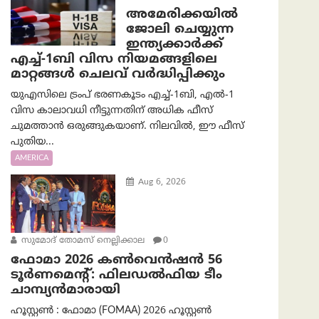
അമേരിക്കയില്‍
ജോലി ചെയ്യുന്ന
ഇന്ത്യക്കാർക്ക്
എച്ച്-1ബി വിസ നിയമങ്ങളിലെ
മാറ്റങ്ങൾ ചെലവ് വർദ്ധിപ്പിക്കും
യുഎസിലെ ട്രംപ് ഭരണകൂടം എച്ച്-1ബി, എൽ-1
വിസ കാലാവധി നീട്ടുന്നതിന് അധിക ഫീസ്
ചുമത്താൻ ഒരുങ്ങുകയാണ്. നിലവിൽ, ഈ ഫീസ്
പുതിയ...
AMERICA
Aug 6, 2026
സുമോദ് തോമസ് നെല്ലിക്കാല
0
ഫോമാ 2026 കൺവെൻഷൻ 56
ടൂർണമെന്റ്: ഫിലഡൽഫിയ ടീം
ചാമ്പ്യൻമാരായി
ഹൂസ്റ്റൺ : ഫോമാ (FOMAA) 2026 ഹൂസ്റ്റൺ