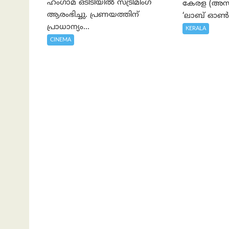
ഹംഗാമ ഒടിടിയിൽ സ്ട്രീമിംഗ്
കേരള (അസാപ
ആരംഭിച്ചു. പ്രണയത്തിന്
‘ലാബ് ഓൺ 
പ്രാധാന്യം...
KERALA
CINEMA