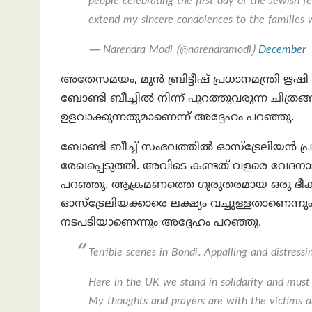
people celebrating the first day of the Jewish f
extend my sincere condolences to the families 
— Narendra Modi (@narendramodi)
December 
അതേസമയം, മുൻ ബ്രിട്ടീഷ് പ്രധാനമന്ത്രി ഋ
ബോണ്ടി ബീച്ചിൽ നിന്ന് പുറത്തുവരുന്ന ചിത്ര
ഉളവാക്കുന്നതുമാണെന്ന് അദ്ദേഹം പറഞ്ഞു.
ബോണ്ടി ബീച്ച് സംഭവത്തിൽ ഓസ്‌ട്രേലിയ
രേഖപ്പെടുത്തി. അവിടെ കണ്ടത് വളരെ വേദനാജന
പറഞ്ഞു. ആക്രമണത്തെ ഗുരുതരമായ ഒരു ഭീകരാ
ഓസ്‌ട്രേലിയക്കാരെ ലക്ഷ്യം വച്ചുള്ളതാണെന്നും
നടപടിയാണെന്നും അദ്ദേഹം പറഞ്ഞു.
Terrible scenes in Bondi. Appalling and distres
Here in the UK we stand in solidarity and must d
My thoughts and prayers are with the victims an