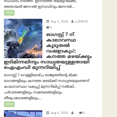
സംവാദം നടത്തി. ഇന്നത്തെ തലമുറയ്ക്ക്,
അതായത് ജനറൽ ഇസഡിനും ജനറൽ...
INDIA
Aug 6, 2026
പ്രിന്‍സി
0
ഓഗസ്റ്റ് 7 ന്
കാലാവസ്ഥ
കൂടുതൽ
വഷളാകും!;
കനത്ത മഴയ്ക്കും
ഇടിമിന്നലിനും സാധ്യതയുള്ളതായി
ഐഎംഡി മുന്നറിയിപ്പ്
ഓഗസ്റ്റ് 7 വെള്ളിയാഴ്ച രാജ്യത്തിന്റെ മിക്ക
ഭാഗങ്ങളിലും കനത്ത മഴയ്ക്ക് സാധ്യതയുണ്ടെന്ന്
കാലാവസ്ഥാ വകുപ്പ് മുന്നറിയിപ്പ് നൽകി..
പർവതങ്ങളിലും സമതലങ്ങളിലും
തീരപ്രദേശങ്ങളിലും...
INDIA
Aug 6, 2026
.
0