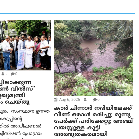
.
0
പിലാക്കുന്ന
ഓൺ വീൽസ്’
്യമന്ത്രി
Aug 6, 2026
.
0
ം ചെയ്തു
കാര്‍ ചിന്നാര്‍ നദിയിലേക്ക്
ുരം: സംസ്ഥാന ഉന്നത
വീണ് ഒരാള്‍ മരിച്ചു; മൂന്നു
വകുപ്പിന്റെ
പേര്‍ക്ക് പരിക്കേറ്റു; അഞ്ച്
ത്തിൽ അഡീഷണൽ
വയസ്സുള്ള കുട്ടി
അത്ഭുതകരമായി
വിസിഷൻ പ്രോഗ്രാം