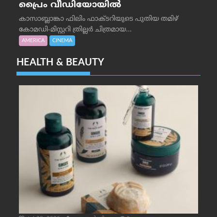
പ്രൈം വീഡിയോയിൽ
കാസാബ്ലാങ്കാ ഫിലിം ഫാക്ടറിയുടെ പുതിയ തമിഴ്
കോമഡി-മിസ്റ്ററി ത്രില്ലർ ചിത്രമായ...
AMERICA
CINEMA
HEALTH & BEAUTY