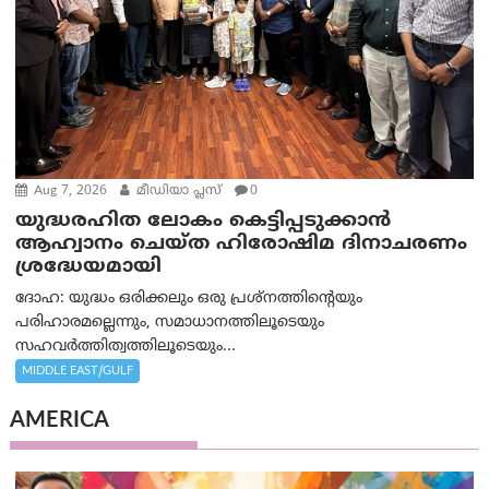
Aug 7, 2026
മീഡിയാ പ്ലസ്
0
യുദ്ധരഹിത ലോകം കെട്ടിപ്പടുക്കാന്‍
ആഹ്വാനം ചെയ്ത ഹിരോഷിമ ദിനാചരണം
ശ്രദ്ധേയമായി
ദോഹ: യുദ്ധം ഒരിക്കലും ഒരു പ്രശ്‌നത്തിന്റെയും
പരിഹാരമല്ലെന്നും, സമാധാനത്തിലൂടെയും
സഹവര്‍ത്തിത്വത്തിലൂടെയും...
MIDDLE EAST/GULF
AMERICA