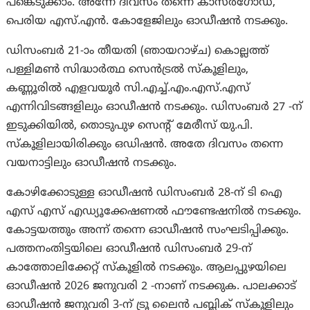
പങ്കെടുക്കാം. അന്നേ ദിവസം തന്നെ കാസർഗോഡ്,
പെരിയ എസ്.എൻ. കോളേജിലും ഓഡീഷൻ നടക്കും.
ഡിസംബർ 21-ാം തീയതി (ഞായറാഴ്ച) കൊല്ലത്ത്
പള്ളിമൺ സിദ്ധാർത്ഥ സെൻട്രൽ സ്കൂളിലും,
കണ്ണൂരിൽ എളവയൂർ സി.എച്ച്.എം.എസ്.എസ്
എന്നിവിടങ്ങളിലും ഓഡീഷൻ നടക്കും. ഡിസംബർ 27 -ന്
ഇടുക്കിയിൽ, തൊടുപുഴ സെന്റ് മേരീസ് യു.പി.
സ്കൂളിലായിരിക്കും ഒഡിഷൻ. അതേ ദിവസം തന്നെ
വയനാട്ടിലും ഓഡീഷൻ നടക്കും.
കോഴിക്കോടുള്ള ഓഡീഷൻ ഡിസംബർ 28-ന് ടി ഐ
എസ് എസ് എഡ്യൂക്കേഷണൽ ഫൗണ്ടേഷനിൽ നടക്കും.
കോട്ടയത്തും അന്ന് തന്നെ ഓഡീഷൻ സംഘടിപ്പിക്കും.
പത്തനംതിട്ടയിലെ ഓഡീഷൻ ഡിസംബർ 29-ന്
കാത്തോലിക്കേറ്റ് സ്കൂളിൽ നടക്കും. ആലപ്പുഴയിലെ
ഓഡീഷൻ 2026 ജനുവരി 2 -നാണ് നടക്കുക. പാലക്കാട്
ഓഡീഷൻ ജനുവരി 3-ന് ട്രൂ ലൈൻ പബ്ലിക് സ്കൂളിലും