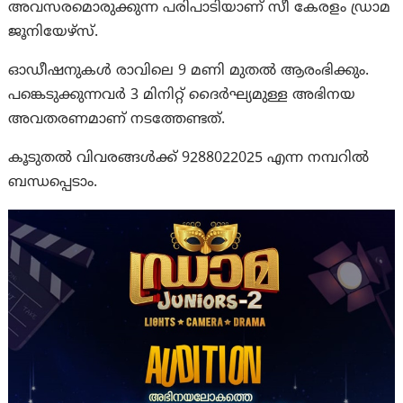
അവസരമൊരുക്കുന്ന പരിപാടിയാണ് സീ കേരളം ഡ്രാമ
ജൂനിയേഴ്സ്.
ഓഡീഷനുകൾ രാവിലെ 9 മണി മുതൽ ആരംഭിക്കും.
പങ്കെടുക്കുന്നവർ 3 മിനിറ്റ് ദൈർഘ്യമുള്ള അഭിനയ
അവതരണമാണ് നടത്തേണ്ടത്.
കൂടുതൽ വിവരങ്ങൾക്ക് 9288022025 എന്ന നമ്പറിൽ
ബന്ധപ്പെടാം.