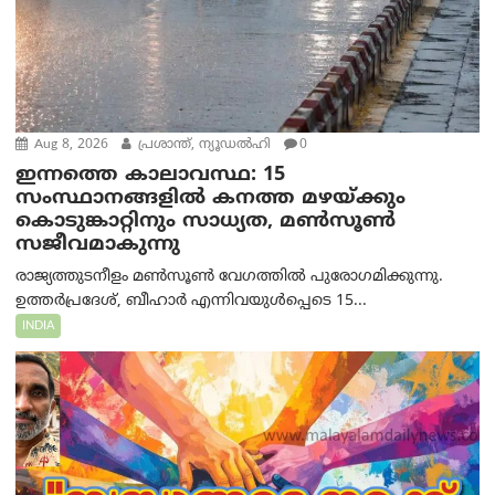
Aug 8, 2026
പ്രശാന്ത്, ന്യൂഡല്‍ഹി
0
ഇന്നത്തെ കാലാവസ്ഥ: 15
സംസ്ഥാനങ്ങളിൽ കനത്ത മഴയ്ക്കും
കൊടുങ്കാറ്റിനും സാധ്യത, മൺസൂൺ
സജീവമാകുന്നു
രാജ്യത്തുടനീളം മൺസൂൺ വേഗത്തിൽ പുരോഗമിക്കുന്നു.
ഉത്തർപ്രദേശ്, ബീഹാർ എന്നിവയുൾപ്പെടെ 15...
INDIA