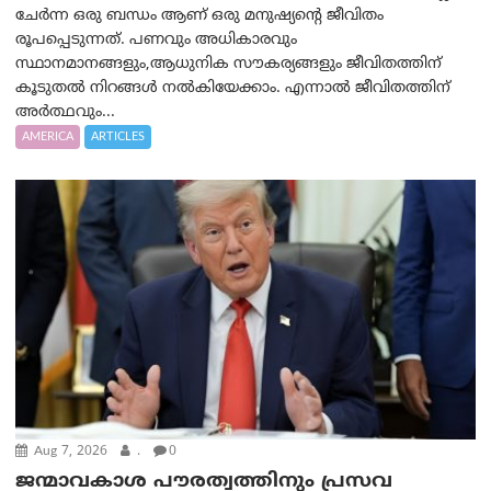
ചേർന്ന ഒരു ബന്ധം ആണ് ഒരു മനുഷ്യന്റെ ജീവിതം
രൂപപ്പെടുന്നത്. പണവും അധികാരവും
സ്ഥാനമാനങ്ങളും,ആധുനിക സൗകര്യങ്ങളും ജീവിതത്തിന്
കൂടുതൽ നിറങ്ങൾ നൽകിയേക്കാം. എന്നാൽ ജീവിതത്തിന്
അർത്ഥവും...
AMERICA
ARTICLES
Aug 7, 2026
.
0
ജന്മാവകാശ പൗരത്വത്തിനും പ്രസവ