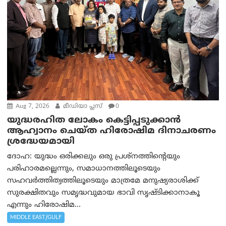
Aug 7, 2026
മീഡിയാ പ്ലസ്
0
യുദ്ധരഹിത ലോകം കെട്ടിപ്പടുക്കാന്‍
ആഹ്വാനം ചെയ്ത ഹിരോഷിമ ദിനാചരണം
ശ്രദ്ധേയമായി
ദോഹ: യുദ്ധം ഒരിക്കലും ഒരു പ്രശ്‌നത്തിന്റെയും
പരിഹാരമല്ലെന്നും, സമാധാനത്തിലൂടെയും
സഹവര്‍ത്തിത്വത്തിലൂടെയും മാത്രമേ മനുഷ്യരാശിക്ക്
സുരക്ഷിതവും സമൃദ്ധവുമായ ഭാവി സൃഷ്ടിക്കാനാകൂ
എന്നും ഹിരോഷിമ...
MIDDLE EAST/GULF