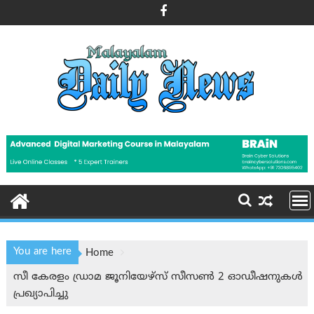
Skip
to
content
You are here
Home
സീ കേരളം ഡ്രാമ ജൂനിയേഴ്സ് സീസൺ 2 ഓഡീഷനുകൾ
പ്രഖ്യാപിച്ചു