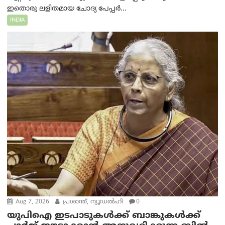
ഇതൊരു ലളിതമായ ചോദ്യ പേപ്പർ...
INDIA
Aug 7, 2026
പ്രശാന്ത്, ന്യൂഡല്‍ഹി
0
യുപിഐ ഇടപാടുകൾക്ക് ബാങ്കുകൾക്ക്