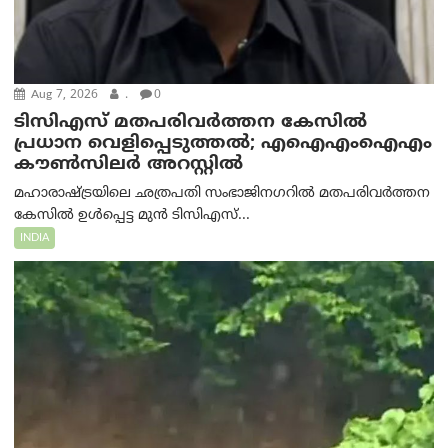
Aug 7, 2026
.
0
ടിസിഎസ് മതപരിവർത്തന കേസിൽ
പ്രധാന വെളിപ്പെടുത്തൽ; എഐഎംഐഎം
കൗൺസിലർ അറസ്റ്റിൽ
മഹാരാഷ്ട്രയിലെ ഛത്രപതി സംഭാജിനഗറിൽ മതപരിവർത്തന
കേസിൽ ഉൾപ്പെട്ട മുൻ ടിസിഎസ്...
INDIA