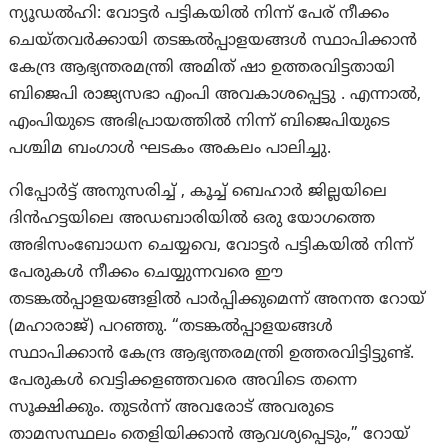
ന്യൂഡൽഹി: വോട്ടർ പട്ടികയിൽ നിന്ന് പേര് നീക്കം
ചെയ്തവർക്കായി തടങ്കൽപ്പാളയങ്ങൾ സ്ഥാപിക്കാൻ
കേന്ദ്ര ആഭ്യന്തരമന്ത്രി അമിത് ഷാ ഉത്തരവിട്ടതായി
ബിജെപി രാജ്യസഭാ എംപി അവകാശപ്പെട്ടു . എന്നാല്‍,
എംപിയുടെ അഭിപ്രായത്തിൽ നിന്ന് ബിജെപിയുടെ
പശ്ചിമ ബംഗാൾ ഘടകം അകലം പാലിച്ചു.
റിപ്പോർട്ട് അനുസരിച്ച് , കൂച്ച് ബെഹാർ ജില്ലയിലെ
ദിൻഹട്ടയിലെ അഡബാരിയിൽ ഒരു യോഗത്തെ
അഭിസംബോധന ചെയ്യവെ, വോട്ടർ പട്ടികയിൽ നിന്ന്
പേരുകൾ നീക്കം ചെയ്യുന്നവരെ ഈ
തടങ്കൽപ്പാളയങ്ങളിൽ പാർപ്പിക്കുമെന്ന് അനന്ത റോയ്
(മഹാരാജ്) പറഞ്ഞു. “തടങ്കൽപ്പാളയങ്ങൾ
സ്ഥാപിക്കാൻ കേന്ദ്ര ആഭ്യന്തരമന്ത്രി ഉത്തരവിട്ടിട്ടുണ്ട്.
പേരുകൾ വെട്ടിക്കളഞ്ഞവരെ അവിടെ തന്നെ
സൂക്ഷിക്കും. തുടർന്ന് അവരോട് അവരുടെ
താമസസ്ഥലം തെളിയിക്കാൻ ആവശ്യപ്പെടും,” റോയ്