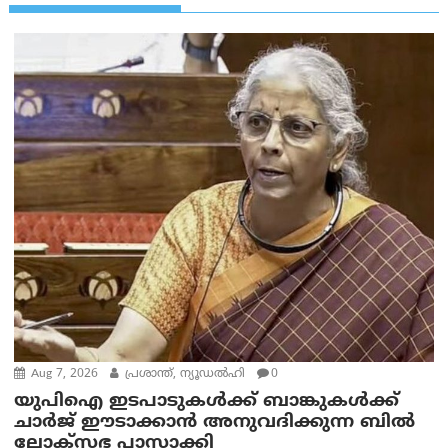
Aug 7, 2026
പ്രശാന്ത്, ന്യൂഡല്‍ഹി
0
യുപിഐ ഇടപാടുകൾക്ക് ബാങ്കുകൾക്ക്
ചാർജ് ഈടാക്കാൻ അനുവദിക്കുന്ന ബിൽ
ലോക്‌സഭ പാസാക്കി