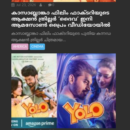
Jul 23, 2026
.
0
കാസാബ്ലാങ്കാ ഫിലിം ഫാക്ടറിയുടെ
ആക്ഷൻ ത്രില്ലർ ‘ദൈവ’ ഇനി
ആമസോൺ പ്രൈം വീഡിയോയിൽ
കാസാബ്ലാങ്കാ ഫിലിം ഫാക്ടറിയുടെ പുതിയ കന്നഡ
ആക്ഷൻ ത്രില്ലർ ചിത്രമായ...
AMERICA
CINEMA