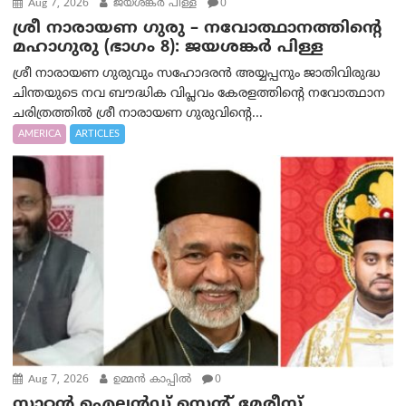
Aug 7, 2026
ജയശങ്കര്‍ പിള്ള
0
ശ്രീ നാരായണ ഗുരു – നവോത്ഥാനത്തിന്റെ
മഹാഗുരു (ഭാഗം 8): ജയശങ്കര്‍ പിള്ള
ശ്രീ നാരായണ ഗുരുവും സഹോദരൻ അയ്യപ്പനും ജാതിവിരുദ്ധ
ചിന്തയുടെ നവ ബൗദ്ധിക വിപ്ലവം കേരളത്തിന്റെ നവോത്ഥാന
ചരിത്രത്തിൽ ശ്രീ നാരായണ ഗുരുവിന്റെ...
AMERICA
ARTICLES
Aug 7, 2026
ഉമ്മന്‍ കാപ്പില്‍
0
സ്റ്റാറ്റൻ ഐലൻഡ് സെന്റ് മേരീസ്