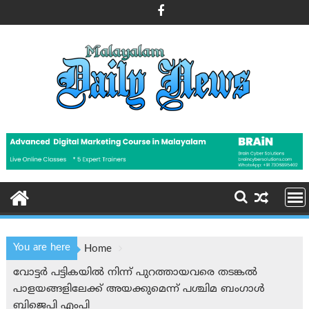
Skip
to
content
You are here
Home
വോട്ടർ പട്ടികയിൽ നിന്ന് പുറത്തായവരെ തടങ്കൽ
പാളയങ്ങളിലേക്ക് അയക്കുമെന്ന് പശ്ചിമ ബംഗാൾ
ബിജെപി എംപി