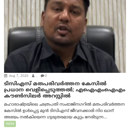
Aug 7, 2026
.
0
ടിസിഎസ് മതപരിവർത്തന കേസിൽ
പ്രധാന വെളിപ്പെടുത്തൽ; എഐഎംഐഎം
കൗൺസിലർ അറസ്റ്റിൽ
മഹാരാഷ്ട്രയിലെ ഛത്രപതി സംഭാജിനഗറിൽ മതപരിവർത്തന
കേസിൽ ഉൾപ്പെട്ട മുൻ ടിസിഎസ് ജീവനക്കാരി നിദ ഖാന്
അഭയം നൽകിയെന്ന ഗുരുതരമായ കുറ്റം നേരിടുന്ന...
INDIA