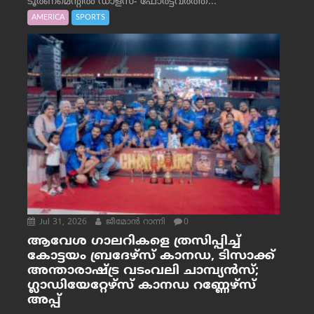
ടൂർണമെന്റിൽ ഡാളസ്- ഫോർട്ട്‌വര്‍ത്ത്...
AMERICA
SPORTS
Jul 31, 2026
ജീമോന്‍ റാന്നി
0
ആവേശ ഗാലറികളെ ത്രസിപ്പിച്ച്
കോട്ടയം ബ്രദേഴ്‌സ് കാനഡ, ടിസാക്ക്
അന്താരാഷ്ട്ര വടംവലി ചാമ്പ്യന്‍സ്;
ഗ്ലാഡിയേറ്റേഴ്‌സ് കാനഡ റണ്ണേഴ്‌സ്
അപ്പ്