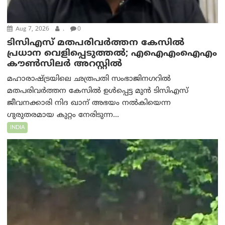
Aug 7, 2026
.
0
ടിസിഎസ് മതപരിവർത്തന കേസിൽ
പ്രധാന വെളിപ്പെടുത്തൽ; എഐഎംഐഎം
കൗൺസിലർ അറസ്റ്റിൽ
മഹാരാഷ്ട്രയിലെ ഛത്രപതി സംഭാജിനഗറിൽ
മതപരിവർത്തന കേസിൽ ഉൾപ്പെട്ട മുൻ ടിസിഎസ്
ജീവനക്കാരി നിദ ഖാന് അഭയം നൽകിയെന്ന
ഗുരുതരമായ കുറ്റം നേരിടുന്ന...
INDIA