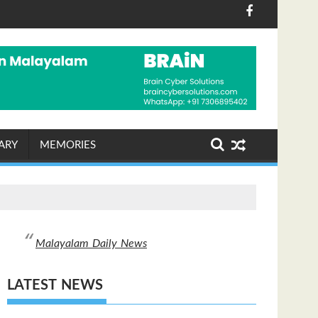
 ദിനാചരണം ശ്രദ്ധേയമായി
 ശാഖയിൽ ഷോപ് ചെയ്തയാൾക്ക് അപ്പാർട്ട്മെന്റ് സമ്മാ
പരമ്പരാഗത നെയ്ത്ത
ARY
MEMORIES
Malayalam Daily News
LATEST NEWS