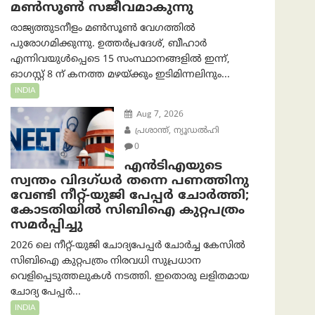
മൺസൂൺ സജീവമാകുന്നു
രാജ്യത്തുടനീളം മൺസൂൺ വേഗത്തിൽ
പുരോഗമിക്കുന്നു. ഉത്തർപ്രദേശ്, ബീഹാർ
എന്നിവയുൾപ്പെടെ 15 സംസ്ഥാനങ്ങളിൽ ഇന്ന്,
ഓഗസ്റ്റ് 8 ന് കനത്ത മഴയ്ക്കും ഇടിമിന്നലിനും...
INDIA
Aug 7, 2026
പ്രശാന്ത്, ന്യൂഡല്‍ഹി
0
എൻ‌ടി‌എയുടെ
സ്വന്തം വിദഗ്ധർ തന്നെ പണത്തിനു
വേണ്ടി നീറ്റ്-യു‌ജി പേപ്പർ ചോർത്തി;
കോടതിയില്‍ സിബിഐ കുറ്റപത്രം
സമര്‍പ്പിച്ചു
2026 ലെ നീറ്റ്-യുജി ചോദ്യപേപ്പർ ചോർച്ച കേസിൽ
സിബിഐ കുറ്റപത്രം നിരവധി സുപ്രധാന
വെളിപ്പെടുത്തലുകൾ നടത്തി. ഇതൊരു ലളിതമായ
ചോദ്യ പേപ്പർ...
INDIA