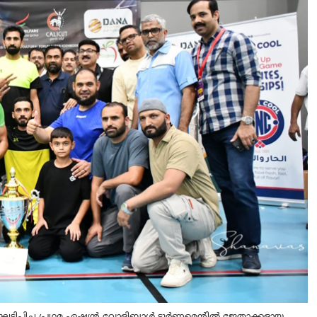
ംഘടിപ്പിച്ച പ്രഥമ ഏഷ്യന്‍ വോളിബാൾ ടൂർണമെന്റിൽ ജേതാക്കളായ