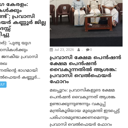
ുഗ കേരളം:
കൾക്കും
ട്’; പ്രവാസി
 കണ്ണൂർ ജില്ല
സ്സ്
ച്ചു
്‍): ‘പുതു യുഗ
വാസികൾക്കും
Jul 23, 2026
.
0
’ ജനകീയ പ്രവാസി
പ്രവാസി ക്ഷേമ പെൻഷൻ
ക്ഷേമ പെൻഷൻ
േഖ
വൈകുന്നതിൽ ആശങ്ക:
ന്നതിന്റെ ഭാഗമായി
പ്രവാസി വെൽഫെയർ
െൽഫെയർ കണ്ണൂർ...
ഫോറം
ULF
മലപ്പുറം: പ്രവാസികളുടെ ക്ഷേമ
പെൻഷൻ വൈകുന്നത് ആശങ്ക
ഉണ്ടാക്കുന്നുണ്ടന്നും വകുപ്പ്
മന്ത്രികൂടിയായ മുഖ്യമന്തി ഇടപ്പെട്ട്
പരിഹാരമുണ്ടാക്കണമെന്നും
പ്രവാസി വെൽഫെയർ ഫോറം