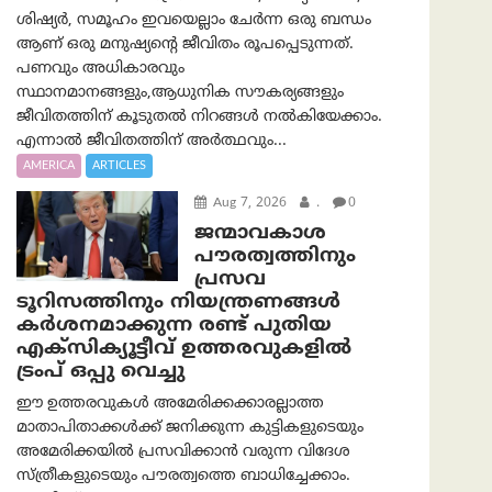
ശിഷ്യർ, സമൂഹം ഇവയെല്ലാം ചേർന്ന ഒരു ബന്ധം
ആണ് ഒരു മനുഷ്യന്റെ ജീവിതം രൂപപ്പെടുന്നത്.
പണവും അധികാരവും
സ്ഥാനമാനങ്ങളും,ആധുനിക സൗകര്യങ്ങളും
ജീവിതത്തിന് കൂടുതൽ നിറങ്ങൾ നൽകിയേക്കാം.
എന്നാൽ ജീവിതത്തിന് അർത്ഥവും...
AMERICA
ARTICLES
Aug 7, 2026
.
0
ജന്മാവകാശ
പൗരത്വത്തിനും
പ്രസവ
ടൂറിസത്തിനും നിയന്ത്രണങ്ങൾ
കർശനമാക്കുന്ന രണ്ട് പുതിയ
എക്സിക്യൂട്ടീവ് ഉത്തരവുകളിൽ
ട്രംപ് ഒപ്പു വെച്ചു
ഈ ഉത്തരവുകൾ അമേരിക്കക്കാരല്ലാത്ത
മാതാപിതാക്കൾക്ക് ജനിക്കുന്ന കുട്ടികളുടെയും
അമേരിക്കയിൽ പ്രസവിക്കാൻ വരുന്ന വിദേശ
സ്ത്രീകളുടെയും പൗരത്വത്തെ ബാധിച്ചേക്കാം.