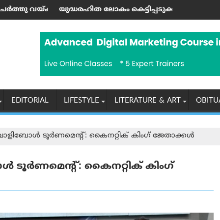
നു
നം): ജയശങ്കര്‍ പിള്ള
രഹിത ലോകം കെട്ടിപ്പടുക്കാന്‍ ആഹ്വാനം ചെയ്ത ഹിരോഷിമ
യൂണിയൻ കോപ്
EDITORIAL
LIFESTYLE
LITERATURE & ART
OBITU
ളിബോൾ ടൂർണമെന്റ്: കൈനറ്റിക് കിംഗ് ജേതാക്കൾ
ൂർണമെന്റ്: കൈനറ്റിക് കിംഗ്