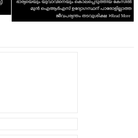
ഭാര്യയെയും യുവാവിനെയും കൊലപ്പെടുത്തിയ കേസിൽ
t
ടി
മുൻ ഐആർഎസ് ഉദ്യോഗസ്ഥന് പാരോളില്ലാത്ത
ജീവപര്യന്തം തടവുശിക്ഷ