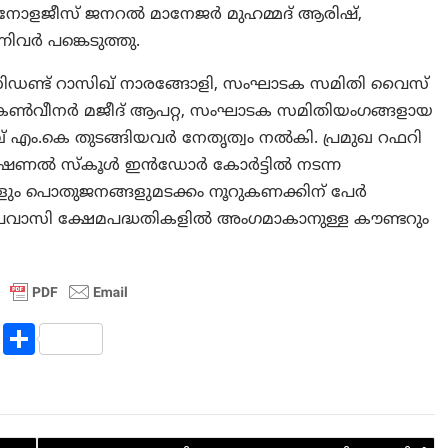
്നോളജീസ് ജനറല്‍ മാനേജര്‍ മുഹമ്മദ് ആരിഷ്,
വര്‍ പങ്കെടുത്തു.
രസിഡണ്ട് റാസിഖ് നാരങ്ങോളി, സംഘാടക സമിതി വൈസ്
 കണ്‍വീനര്‍ മജീദ് ആപറ്റ, സംഘാടക സമിതിയംഗങ്ങളായ
ബ് എം.കെ തുടങ്ങിയവർ നേതൃത്വം നല്‍കി. പ്രമുഖ റഫറി
ര്‍നാഷണല്‍ സ്‌കൂൾ ഇൻഡോർ കോർട്ടിൽ നടന്ന
ളും പൊതുജനങ്ങളുമടക്കം നൂറുകണക്കിന് പേര്‍
െ പ്രവാസി ക്ഷേമപദ്ധതികളില്‍ അംഗമാകാനുള്ള കൗണ്ടറും
R
S
e
h
d
ar
di
e