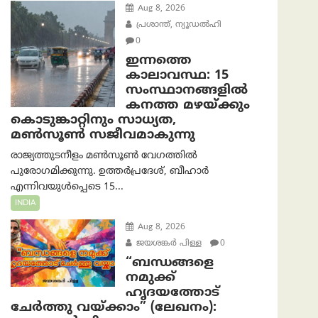
Aug 8, 2026
പ്രശാന്ത്, ന്യൂഡല്‍ഹി
0
ഇന്നത്തെ
കാലാവസ്ഥ: 15
സംസ്ഥാനങ്ങളിൽ
കനത്ത മഴയ്ക്കും
കൊടുങ്കാറ്റിനും സാധ്യത,
മൺസൂൺ സജീവമാകുന്നു
രാജ്യത്തുടനീളം മൺസൂൺ വേഗത്തിൽ
പുരോഗമിക്കുന്നു. ഉത്തർപ്രദേശ്, ബീഹാർ
എന്നിവയുൾപ്പെടെ 15...
INDIA
Aug 8, 2026
ജയശങ്കര്‍ പിള്ള
0
“ബന്ധങ്ങളെ
നമുക്ക്
ഹൃദയത്തോട്
ചേർത്തു വയ്ക്കാം” (ലേഖനം):