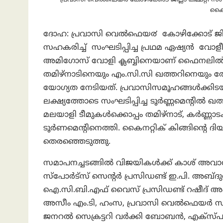
കൈന
ദോഹ: പ്രവാസി വെൽഫെയ൪ കോഴിക്കോട് ജില്ലാ കമ
സഹകരിച്ച് സംഘടിപ്പിച്ച പ്രഥമ ഏഷ്യന്‍ വോ
അമിഗോസ് വോളി ക്ലബ്ബിനെയാണ്‌ ഫൈനലില്‍ കൈ
തമിഴ്നാടിനെയും എം.സി.സി ഖത്തറിനെയും തോല്പ
യോഗ്യത നേടിയത്. പ്രവാസിസമൂഹങ്ങൾക്കിടയി
ലക്ഷ്യത്തോടെ സംഘടിപ്പിച്ച ടൂര്‍ണ്ണമെന്റില്‍ ഖത
മലയാളി ടീമുകള്‍ക്കൊപ്പം തമിഴ്നാട്, കര്‍ണ്ണാ
ടൂർണമെന്റിനെത്തി. കൈനറ്റിക് കിങ്ങിന്റെ 
തെരഞ്ഞെടുത്തു.
സമാപനച്ചടങ്ങിൽ വിജയികൾക്ക് കാശ് അവാർ
സ്‌പോർട്സ് സെന്റർ പ്രസിഡണ്ട് ഇ.പി. അബ്ദു
ഐ.സി.ബി.എഫ് വൈസ് പ്രസിഡണ്ട് റഷീദ് അഹ്
അസീം എം.ടി, ഹംസ, പ്രവാസി വെൽഫെയർ സം
ജനറല്‍ സെക്രട്ടറി വർക്കി ബോബൻ, എക്സ്പാറ്റ്