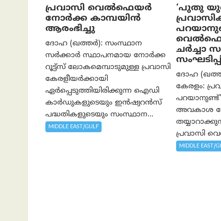
പ്രവാസി വെല്‍ഫെയര്‍
‘പുതു യ
നോര്‍ക്ക കാമ്പയിന്‍
പ്രവാസി
ആരംഭിച്ചു
പറയാനുണ്
വെൽഫെയർ
ദോഹ (ഖത്തര്‍): സംസ്ഥാന
ചർച്ചാ സദ
സർക്കാർ സ്ഥാപനമായ നോർക്ക
സംഘടിപ്പി
റൂട്ട്സ് ലോകമെമ്പാടുമുള്ള പ്രവാസി
ദോഹ (ഖത്തര
കേരളീയർക്കായി
കേരളം: പ്ര
ഏർപ്പെടുത്തിയിരിക്കുന്ന ഐഡി
പറയാനുണ്ട്
കാർഡുകളുടെയും ഇൻഷ്വറൻസ്
അവകാശ ര
പദ്ധതികളുടെയും സംസ്ഥാന...
തയ്യാറാക്കു
MIDDLE EAST/GULF
പ്രവാസി വ
MIDDLE EAST/G