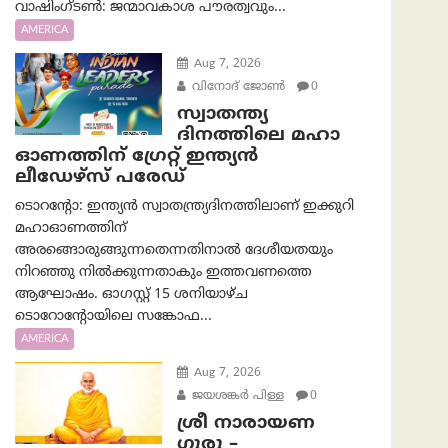
വാഷിംഗ്ടണ്‍: ജന്മാവകാശ പൗരത്വവും...
AMERICA
Aug 7, 2026
വിനോദ് ജോൺ
0
സ്വാതന്ത്യ
ദിനത്തിലെ മഹാ
ഓണത്തിന് ഗ്രേറ്റ് ഇന്ത്യൻ
ലീഡേഴ്സ് പരേഡ്
ടൊറന്റോ: ഇന്ത്യൻ സ്വാതന്ത്ര്യദിനത്തിലാണ് ഇക്കുറി
മഹാഓണത്തിന്
അരങ്ങൊരുങ്ങുന്നതെന്നതിനാൽ ദേശീയതയും
നിറഞ്ഞു നിൽക്കുന്നതാകും ഇത്തവണത്തെ
ആഘോഷം. ഓഗസ്റ്റ് 15 ശനിയാഴ്ച
ടൊറോന്റോയിലെ സങ്കോഫ...
AMERICA
Aug 7, 2026
ജയശങ്കര്‍ പിള്ള
0
ശ്രീ നാരായണ
ഗുരു –