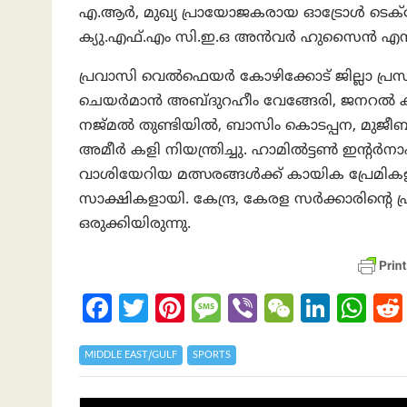
എ.ആര്‍, മുഖ്യ പ്രായോജകരായ ഓട്രോള്‍ ടെക
ക്യു.എഫ്.എം സി.ഇ.ഒ അന്‍വര്‍ ഹുസൈന്‍ എന്നി
പ്രവാസി വെൽഫെയർ കോഴിക്കോട് ജില്ലാ പ്
ചെയര്‍മാന്‍ അബ്ദുറഹീം വേങ്ങേരി, ജനറല്‍
നജ്മല്‍ തുണ്ടിയില്‍, ബാസിം കൊടപ്പന, മുജീ
അമീർ കളി നിയന്ത്രിച്ചു. ഹാമിൽട്ടണ്‍ ഇന്റ
വാശിയേറിയ മത്സരങ്ങള്‍ക്ക് കായിക പ്രേമിക
സാക്ഷികളായി. കേന്ദ്ര, കേരള സര്‍ക്കാരിന്റ
ഒരുക്കിയിരുന്നു.
Fa
T
Pi
M
Vi
W
Li
W
ce
w
nt
es
b
e
n
h
b
itt
er
sa
er
C
ke
at
MIDDLE EAST/GULF
SPORTS
o
er
es
g
h
dI
s