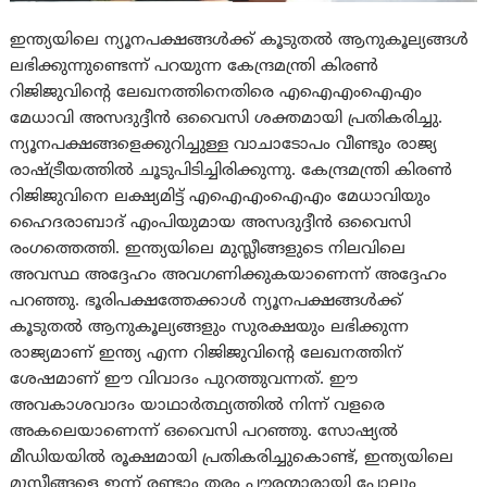
ഇന്ത്യയിലെ ന്യൂനപക്ഷങ്ങൾക്ക് കൂടുതൽ ആനുകൂല്യങ്ങൾ
ലഭിക്കുന്നുണ്ടെന്ന് പറയുന്ന കേന്ദ്രമന്ത്രി കിരൺ
റിജിജുവിന്റെ ലേഖനത്തിനെതിരെ എഐഎംഐഎം
മേധാവി അസദുദ്ദീൻ ഒവൈസി ശക്തമായി പ്രതികരിച്ചു.
ന്യൂനപക്ഷങ്ങളെക്കുറിച്ചുള്ള വാചാടോപം വീണ്ടും രാജ്യ
രാഷ്ട്രീയത്തിൽ ചൂടുപിടിച്ചിരിക്കുന്നു. കേന്ദ്രമന്ത്രി കിരൺ
റിജിജുവിനെ ലക്ഷ്യമിട്ട് എഐഎംഐഎം മേധാവിയും
ഹൈദരാബാദ് എംപിയുമായ അസദുദ്ദീൻ ഒവൈസി
രംഗത്തെത്തി. ഇന്ത്യയിലെ മുസ്ലീങ്ങളുടെ നിലവിലെ
അവസ്ഥ അദ്ദേഹം അവഗണിക്കുകയാണെന്ന് അദ്ദേഹം
പറഞ്ഞു. ഭൂരിപക്ഷത്തേക്കാൾ ന്യൂനപക്ഷങ്ങൾക്ക്
കൂടുതൽ ആനുകൂല്യങ്ങളും സുരക്ഷയും ലഭിക്കുന്ന
രാജ്യമാണ് ഇന്ത്യ എന്ന റിജിജുവിന്റെ ലേഖനത്തിന്
ശേഷമാണ് ഈ വിവാദം പുറത്തുവന്നത്. ഈ
അവകാശവാദം യാഥാർത്ഥ്യത്തിൽ നിന്ന് വളരെ
അകലെയാണെന്ന് ഒവൈസി പറഞ്ഞു. സോഷ്യൽ
മീഡിയയിൽ രൂക്ഷമായി പ്രതികരിച്ചുകൊണ്ട്, ഇന്ത്യയിലെ
മുസ്ലീങ്ങളെ ഇന്ന് രണ്ടാം തരം പൗരന്മാരായി പോലും