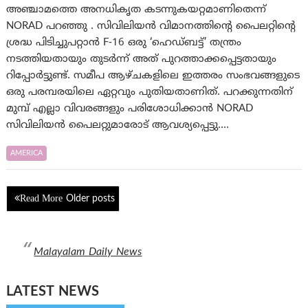
അഞ്ചാമത്തെ അനധികൃത കടന്നുകയറ്റമാണിതെന്ന്
NORAD പറഞ്ഞു . സിവിലിയൻ വിമാനത്തിന്റെ പൈലറ്റിന്റെ
ശ്രദ്ധ പിടിച്ചുപറ്റാൻ F-16 ഒരു ‘ഹെഡ്ബട്ട്’ തന്ത്രം
നടത്തിയതായും തുടർന്ന് അത് പുറത്താക്കപ്പെട്ടതായും
റിപ്പോർട്ടുണ്ട്. സമീപ ആഴ്ചകളിലെ ഇത്തരം സംഭവങ്ങളുടെ
ഒരു പരമ്പരയിലെ ഏറ്റവും പുതിയതാണിത്. പറക്കുന്നതിന്
മുമ്പ് എല്ലാ വിവരങ്ങളും പരിശോധിക്കാൻ NORAD
സിവിലിയൻ പൈലറ്റുമാരോട് ആവശ്യപ്പെട്ടു.…
AMERICA
Posts
Older posts
navigation
Malayalam Daily News
LATEST NEWS