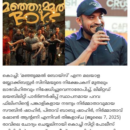
കൊച്ചി: ‘മഞ്ഞുമ്മല്‍ ബോയ്സ്’ എന്ന മലയാള
ബ്ലോക്ക്ബസ്റ്റര്‍ സിനിമയുടെ നിക്ഷേപകന് മുതലും
ലാഭവിഹിതവും നിഷേധിച്ചുവെന്നാരോപിച്ച്, ലിമിറ്റഡ്
ലയബിലിറ്റി പാർട്ണർഷിപ്പ് സ്ഥാപനമായ പറവ
ഫിലിംസിന്റെ പങ്കാളികളായ നടനും നിർമ്മാതാവുമായ
സൗബിൻ ഷാഹിർ, പിതാവ് ബാബു ഷാഹിർ, നിർമ്മാതാവ്
ഷോൺ ആന്റണി എന്നിവർ തിങ്കളാഴ്ച (ജൂലൈ 7, 2025)
രാവിലെ ചോദ്യം ചെയ്യലിനായി കൊച്ചി സിറ്റി പോലീസ്