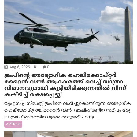
Aug 6, 2026
.
0
ട്രം‌പിന്റെ ഔദ്യോഗിക ഹെലിക്കോപ്റ്റര്‍
മറൈന്‍ വണ്‍ ആകാശത്ത് വെച്ച് യാത്രാ
വിമാനവുമായി കൂട്ടിയിടിക്കുന്നതിൽ നിന്ന്
കഷ്ടിച്ച് രക്ഷപ്പെട്ടു!
യുഎസ് പ്രസിഡന്റ് ട്രംപിനെ വഹിച്ചുകൊണ്ടിരുന്ന ഔദ്യോഗിക
ഹെലികോപ്റ്ററായ മറൈൻ വൺ, വാഷിംഗ്ടണിന് സമീപം ഒരു
യാത്രാ വിമാനത്തിന് വളരെ അടുത്ത് പറന്നു....
AMERICA