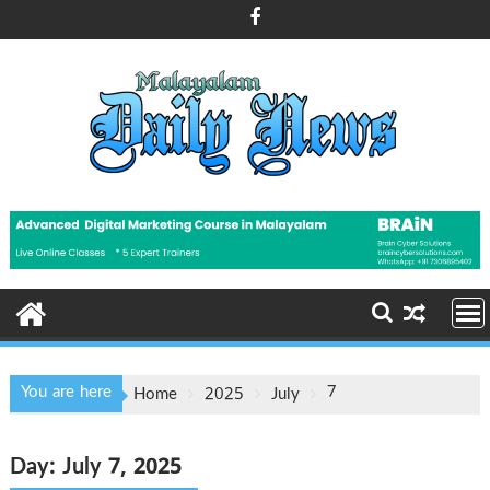
Skip
to
content
You are here
7
Home
2025
July
Day:
July 7, 2025