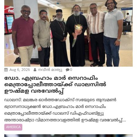
Aug 6, 2026
നവീൻ മാത്യു
0
ഡോ. എബ്രഹാം മാർ സെറാഫിം
മെത്രാപ്പോലീത്തായ്ക്ക് ഡാലസിൽ
ഊഷ്മള വരവേൽപ്പ്
ഡാലസ്: മലങ്കര ഓർത്തഡോക്സ് സഭയുടെ തുമ്പമൺ
ഭദ്രാസനാധ്യക്ഷൻ ഡോ.എബ്രഹാം മാർ സെറാഫിം
മെത്രാപ്പോലീത്തായ്ക്ക് ഡാലസ് ഡിഎഫ്ഡബ്ള്യു
അന്താരാഷ്ട്രാ വിമാനത്താവളത്തിൽ ഊഷ്മള വരവേൽപ്പ്...
AMERICA