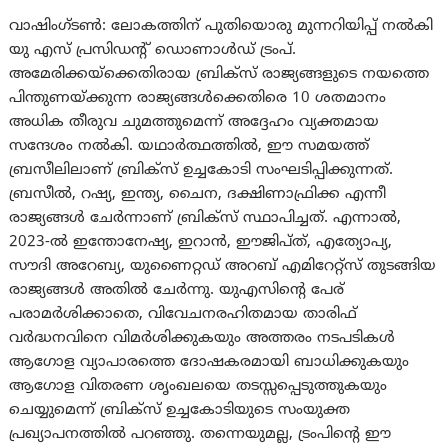
വാഷിംഗ്ടണ്‍: ലോകത്തിന് പുതിയൊരു മുന്നറിയിപ്പ് നൽകി
യു എസ് പ്രസിഡന്റ് ഡൊണാൾഡ് ട്രംപ്.
അമേരിക്കയ്‌ക്കെതിരായ ബ്രിക്‌സ് രാജ്യങ്ങളുടെ നയത്തെ
പിന്തുണയ്ക്കുന്ന രാജ്യങ്ങൾക്കെതിരെ 10 ശതമാനം
അധിക തീരുവ ചുമത്തുമെന്ന് അദ്ദേഹം വ്യക്തമായ
സന്ദേശം നൽകി. യഥാർത്ഥത്തിൽ, ഈ സമയത്ത്
ബ്രസീലിലാണ് ബ്രിക്‌സ് ഉച്ചകോടി സംഘടിപ്പിക്കുന്നത്.
ബ്രസീൽ, റഷ്യ, ഇന്ത്യ, ചൈന, ദക്ഷിണാഫ്രിക്ക എന്നീ
രാജ്യങ്ങൾ ചേർന്നാണ് ബ്രിക്‌സ് സ്ഥാപിച്ചത്. എന്നാൽ,
2023-ൽ ഇന്തോനേഷ്യ, ഇറാൻ, ഈജിപ്ത്, എത്യോപ്യ,
സൗദി അറേബ്യ, യുണൈറ്റഡ് അറബ് എമിറേറ്റ്‌സ് തുടങ്ങിയ
രാജ്യങ്ങൾ അതിൽ ചേർന്നു. യുഎസിന്റെ പേര്
പരാമർശിക്കാതെ, വിവേചനരഹിതമായ താരിഫ്
വർദ്ധനവിനെ വിമർശിക്കുകയും അത്തരം നടപടികൾ
ആഗോള വ്യാപാരത്തെ ദോഷകരമായി ബാധിക്കുകയും
ആഗോള വിതരണ ശൃംഖലയെ തടസ്സപ്പെടുത്തുകയും
ചെയ്യുമെന്ന് ബ്രിക്സ് ഉച്ചകോടിയുടെ സംയുക്ത
പ്രഖ്യാപനത്തില്‍ പറഞ്ഞു. തന്നെയുമല്ല, ട്രം‌പിന്റെ ഈ