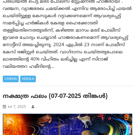
പരിധിയില്‍ പെട്ട മരട് പോലീസ് സ്റ്റേഷനില്‍ ഹാജരായി .
വഞ്ചന, വ്യാജരേഖ ചമയ്ക്കൽ എന്നിവ ആരോപിച്ച് ഫയല്‍
ചെയ്തിട്ടുള്ള കേസുകൾ റദ്ദാക്കണമെന്ന് ആവശ്യപ്പെട്ട്
സമർപ്പിച്ച ഹർജികൾ കേരള ഹൈക്കോടതി
തള്ളിയതിനെത്തുടർന്ന്, കഴിഞ്ഞ മാസം മരട് പോലീസ്
ഇവരെ ചോദ്യം ചെയ്യാൻ ഹാജരാകണമെന്ന് ആവശ്യപ്പെട്ട്
നോട്ടീസ് അയച്ചിരുന്നു. 2024 ഏപ്രിൽ 23 നാണ് പോലീസ്
കേസ് രജിസ്റ്റർ ചെയ്തത്. വാഗ്ദാനം ചെയ്തതുപോലെ
ലാഭത്തിന്റെ 40% വിഹിതം ലഭിച്ചില്ല എന്ന് സിറാജ്
വലിയത്തറ ഹമീദിന്റെ…
CINEMA
KERALA
നക്ഷത്ര ഫലം (07-07-2025 തിങ്കൾ)
Jul 7, 2025
.