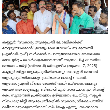
കണ്ണൂര്‍: “സ്വകാര്യ ആശുപത്രി ലോബികൾക്ക്
നേട്ടമുണ്ടാക്കാൻ” ഇടതുപക്ഷ ജനാധിപത്യ മുന്നണി
(എൽഡിഎഫ്) സർക്കാർ പൊതുജനാരോഗ്യ മേഖലയെ
മനഃപൂർവ്വം തകർക്കുകയാണെന്ന് ആരോപിച്ച് ഭാരതീയ
ജനതാ പാർട്ടി (ബിജെപി) തിങ്കളാഴ്ച (ജൂലൈ 7, 2025)
കണ്ണൂർ ജില്ലാ ആശുപത്രിയിലേക്കും തലശ്ശേരി ജനറൽ
ആശുപത്രിയിലേക്കും പ്രതിഷേധ മാർച്ച് നടത്തി.
ആരോഗ്യമന്ത്രി വീണാ ജോർജ് രാജിവയ്ക്കണമെന്നും
അവര്‍ ആവശ്യപ്പെട്ടു. ബിജെപി മുൻ സംസ്ഥാന പ്രസിഡന്റ്
കെ. സുരേന്ദ്രൻ പ്രതിഷേധം ഉദ്ഘാടനം ചെയ്തു. സൂപ്പർ
സ്പെഷ്യാലിറ്റി ആശുപത്രികളിൽ സ്വകാര്യ നിക്ഷേപത്തിന്
വഴിയൊരുക്കുന്നതിനായി സിപിഐ എമ്മും സംസ്ഥാന