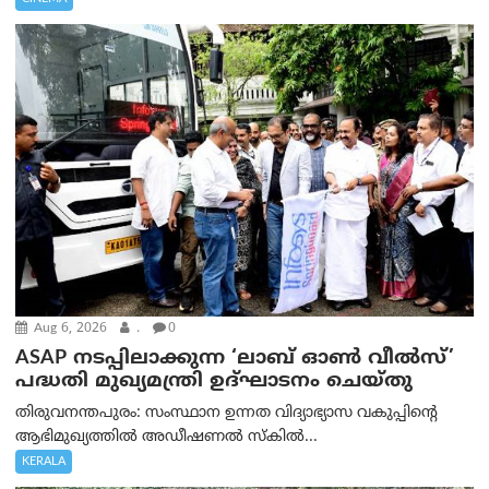
Aug 6, 2026
.
0
ASAP നടപ്പിലാക്കുന്ന ‘ലാബ് ഓൺ വീൽസ്’
പദ്ധതി മുഖ്യമന്ത്രി ഉദ്ഘാടനം ചെയ്തു
തിരുവനന്തപുരം: സംസ്ഥാന ഉന്നത വിദ്യാഭ്യാസ വകുപ്പിന്റെ
ആഭിമുഖ്യത്തിൽ അഡീഷണൽ സ്കിൽ...
KERALA