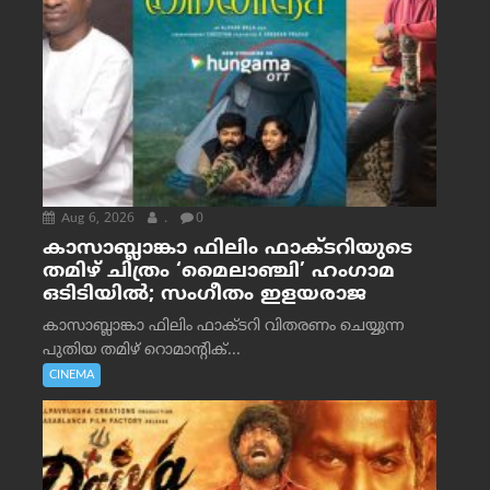
Aug 6, 2026
.
0
കാസാബ്ലാങ്കാ ഫിലിം ഫാക്ടറിയുടെ
തമിഴ് ചിത്രം ‘മൈലാഞ്ചി’ ഹംഗാമ
ഒടിടിയിൽ; സംഗീതം ഇളയരാജ
കാസാബ്ലാങ്കാ ഫിലിം ഫാക്ടറി വിതരണം ചെയ്യുന്ന
പുതിയ തമിഴ് റൊമാന്റിക്...
CINEMA