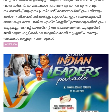
വരുന്ന വിദേശ സ്ത്രീകളുടെയും പൗരത്വത്തെ ബാധിച്ചേക്കാം.
വാഷിംഗ്ടണ്‍: ജന്മാവകാശ പൗരത്വവും ജനന ടൂറിസവും
സംബന്ധിച്ച് യുഎസ് പ്രസിഡന്റ് ഡൊണാൾഡ് ട്രംപ് വീണ്ടും
കർശന നിലപാട് സ്വീകരിച്ചു. വ്യാഴാഴ്ച, ഈ വിഷയവുമായി
ബന്ധപ്പെട്ട രണ്ട് പുതിയ എക്സിക്യൂട്ടീവ് ഉത്തരവുകളിൽ ട്രംപ്
ഒപ്പുവച്ചു. വൈറ്റ് ഹൗസിന്റെ അഭിപ്രായത്തിൽ, യുഎസിൽ
ജനിക്കുന്ന കുട്ടികൾക്ക് യാന്ത്രികമായി യുഎസ് പൗരത്വം
അവകാശപ്പെടുന്ന കേസുകൾ...
AMERICA