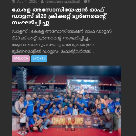
Aug 4, 2026
അനശ്വരം മാമ്പിള്ളി
0
കേരള അസോസിയേഷൻ ഓഫ്
ഡാളസ് ടി20 ക്രിക്കറ്റ് ടൂർണമെന്റ്
സംഘടിപ്പിച്ചു
ഡാളസ് : കേരള അസോസിയേഷൻ ഓഫ് ഡാളസ്
ടി20 ക്രിക്കറ്റ് ടൂർണമെന്റ് സംഘടിപ്പിച്ചു.
ആവേശകരവും സൗഹൃദപരവുമായ ഈ
ടൂർണമെന്റിൽ ഡാളസ്- ഫോർട്ട്‌വര്‍ത്ത്...
AMERICA
SPORTS