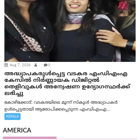
Aug 7, 2026
.
0
അദ്ധ്യാപകരുള്‍പ്പെട്ട വടകര എംഡി‌എം‌എ
കേസില്‍ നിര്‍ണ്ണായക ഡിജിറ്റല്‍
തെളിവുകള്‍ അന്വേഷണ ഉദ്യോഗസ്ഥര്‍ക്ക്
ലഭിച്ചു
കോഴിക്കോട്: വടകരയിലെ മൂന്ന് സ്കൂൾ അദ്ധ്യാപകർ
ഉൾപ്പെട്ടതായി ആരോപിക്കപ്പെടുന്ന എംഡിഎംഎ...
KERALA
AMERICA