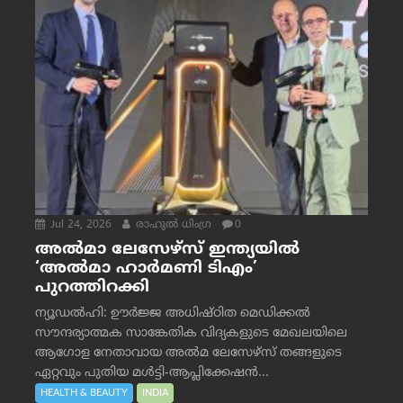
Jul 24, 2026
രാഹുല്‍ ധിംഗ്ര
0
അൽമാ ലേസേഴ്സ് ഇന്ത്യയിൽ
‘അൽമാ ഹാർമണി ടിഎം’
പുറത്തിറക്കി
ന്യൂഡൽഹി: ഊർജ്ജ അധിഷ്ഠിത മെഡിക്കൽ
സൗന്ദര്യാത്മക സാങ്കേതിക വിദ്യകളുടെ മേഖലയിലെ
ആഗോള നേതാവായ അൽമ ലേസേഴ്സ് തങ്ങളുടെ
ഏറ്റവും പുതിയ മൾട്ടി-ആപ്ലിക്കേഷൻ...
HEALTH & BEAUTY
INDIA