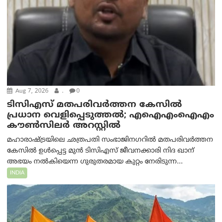
Aug 7, 2026
.
0
ടിസിഎസ് മതപരിവർത്തന കേസിൽ
പ്രധാന വെളിപ്പെടുത്തൽ; എഐഎംഐഎം
കൗൺസിലർ അറസ്റ്റിൽ
മഹാരാഷ്ട്രയിലെ ഛത്രപതി സംഭാജിനഗറിൽ മതപരിവർത്തന
കേസിൽ ഉൾപ്പെട്ട മുൻ ടിസിഎസ് ജീവനക്കാരി നിദ ഖാന്
അഭയം നൽകിയെന്ന ഗുരുതരമായ കുറ്റം നേരിടുന്ന...
INDIA