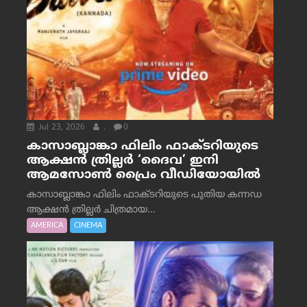
Jul 23, 2026
.
0
കാസാബ്ലാങ്കാ ഫിലിം ഫാക്ടറിയുടെ
ആക്ഷൻ ത്രില്ലർ ‘ദൈവ’ ഇനി
ആമസോൺ പ്രൈം വീഡിയോയിൽ
കാസാബ്ലാങ്കാ ഫിലിം ഫാക്ടറിയുടെ പുതിയ കന്നഡ
ആക്ഷൻ ത്രില്ലർ ചിത്രമായ...
AMERICA
CINEMA