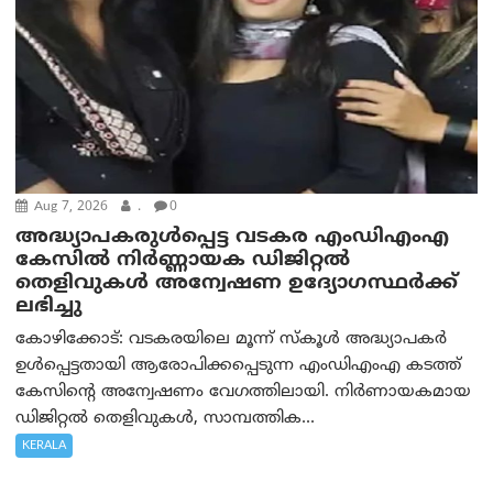
Aug 7, 2026
.
0
അദ്ധ്യാപകരുള്‍പ്പെട്ട വടകര എംഡി‌എം‌എ
കേസില്‍ നിര്‍ണ്ണായക ഡിജിറ്റല്‍
തെളിവുകള്‍ അന്വേഷണ ഉദ്യോഗസ്ഥര്‍ക്ക്
ലഭിച്ചു
കോഴിക്കോട്: വടകരയിലെ മൂന്ന് സ്കൂൾ അദ്ധ്യാപകർ
ഉൾപ്പെട്ടതായി ആരോപിക്കപ്പെടുന്ന എംഡിഎംഎ കടത്ത്
കേസിന്റെ അന്വേഷണം വേഗത്തിലായി. നിർണായകമായ
ഡിജിറ്റൽ തെളിവുകൾ, സാമ്പത്തിക...
KERALA