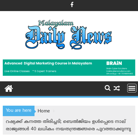
Skip
to
content
You are here
Home
റഷ്യക്ക് കനത്ത തിരിച്ചടി; ബെൽജിയം ഉൾപ്പെടെ നാല്
രാജ്യങ്ങൾ 40 ലധികം നയതന്ത്രജ്ഞരെ പുറത്താക്കുന്നു