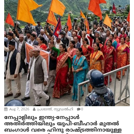
Aug 7, 2026
പ്രശാന്ത്, ന്യൂഡല്‍ഹി
0
നേപ്പാളിലും ഇന്ത്യ-നേപ്പാൾ
അതിർത്തിയിലും യുപി-ബീഹാർ മുതൽ
ബംഗാൾ വരെ ഹിന്ദു രാഷ്ട്രത്തിനായുള്ള