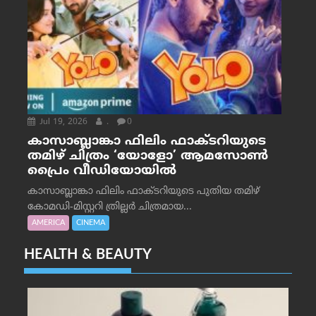
Jul 19, 2026
.
0
കാസാബ്ലാങ്കാ ഫിലിം ഫാക്ടറിയുടെ
തമിഴ് ചിത്രം ‘യോളോ’ ആമസോൺ
പ്രൈം വീഡിയോയിൽ
കാസാബ്ലാങ്കാ ഫിലിം ഫാക്ടറിയുടെ പുതിയ തമിഴ്
കോമഡി-മിസ്റ്ററി ത്രില്ലർ ചിത്രമായ...
AMERICA
CINEMA
HEALTH & BEAUTY