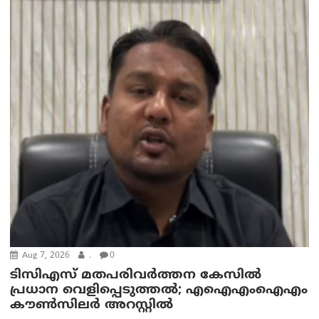
Aug 7, 2026
.
0
ടിസിഎസ് മതപരിവർത്തന കേസിൽ
പ്രധാന വെളിപ്പെടുത്തൽ; എഐഎംഐഎം
കൗൺസിലർ അറസ്റ്റിൽ