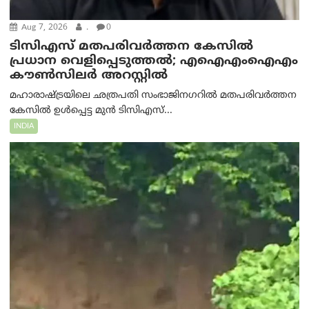
Aug 7, 2026
.
0
ടിസിഎസ് മതപരിവർത്തന കേസിൽ
പ്രധാന വെളിപ്പെടുത്തൽ; എഐഎംഐഎം
കൗൺസിലർ അറസ്റ്റിൽ
മഹാരാഷ്ട്രയിലെ ഛത്രപതി സംഭാജിനഗറിൽ മതപരിവർത്തന
കേസിൽ ഉൾപ്പെട്ട മുൻ ടിസിഎസ്...
INDIA