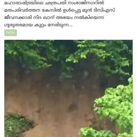
മഹാരാഷ്ട്രയിലെ ഛത്രപതി സംഭാജിനഗറിൽ
മതപരിവർത്തന കേസിൽ ഉൾപ്പെട്ട മുൻ ടിസിഎസ്
ജീവനക്കാരി നിദ ഖാന് അഭയം നൽകിയെന്ന
ഗുരുതരമായ കുറ്റം നേരിടുന്ന...
INDIA