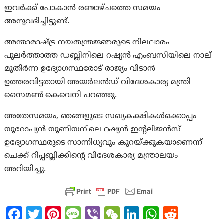
ഇവർക്ക് പോകാൻ രണ്ടാഴ്ചത്തെ സമയം
അനുവദിച്ചിട്ടുണ്ട്.
അന്താരാഷ്ട്ര നയതന്ത്രജ്ഞരുടെ നിലവാരം
പുലർത്താത്ത ഡബ്ലിനിലെ റഷ്യൻ എംബസിയിലെ നാല്
മുതിർന്ന ഉദ്യോഗസ്ഥരോട് രാജ്യം വിടാൻ
ഉത്തരവിട്ടതായി അയർലൻഡ് വിദേശകാര്യ മന്ത്രി
സൈമൺ കെവെനി പറഞ്ഞു.
അതേസമയം, ഞങ്ങളുടെ സഖ്യകക്ഷികൾക്കൊപ്പം
യൂറോപ്യൻ യൂണിയനിലെ റഷ്യൻ ഇന്റലിജൻസ്
ഉദ്യോഗസ്ഥരുടെ സാന്നിധ്യവും കുറയ്ക്കുകയാണെന്ന്
ചെക്ക് റിപ്പബ്ലിക്കിന്റെ വിദേശകാര്യ മന്ത്രാലയം
അറിയിച്ചു.
Fa
T
Pi
M
Vi
W
Li
W
R