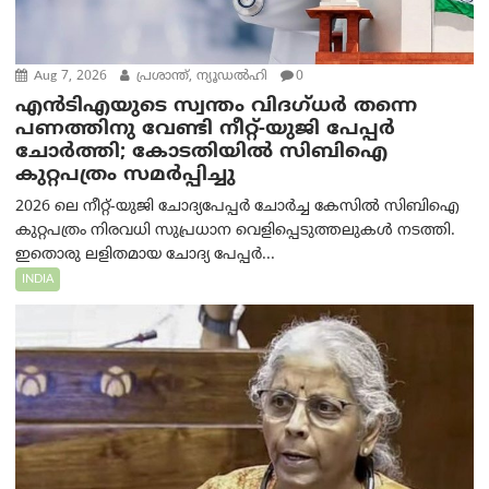
Aug 7, 2026
പ്രശാന്ത്, ന്യൂഡല്‍ഹി
0
എൻ‌ടി‌എയുടെ സ്വന്തം വിദഗ്ധർ തന്നെ
പണത്തിനു വേണ്ടി നീറ്റ്-യു‌ജി പേപ്പർ
ചോർത്തി; കോടതിയില്‍ സിബിഐ
കുറ്റപത്രം സമര്‍പ്പിച്ചു
2026 ലെ നീറ്റ്-യുജി ചോദ്യപേപ്പർ ചോർച്ച കേസിൽ സിബിഐ
കുറ്റപത്രം നിരവധി സുപ്രധാന വെളിപ്പെടുത്തലുകൾ നടത്തി.
ഇതൊരു ലളിതമായ ചോദ്യ പേപ്പർ...
INDIA