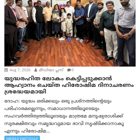
Aug 7, 2026
മീഡിയാ പ്ലസ്
0
യുദ്ധരഹിത ലോകം കെട്ടിപ്പടുക്കാന്‍
ആഹ്വാനം ചെയ്ത ഹിരോഷിമ ദിനാചരണം
ശ്രദ്ധേയമായി
ദോഹ: യുദ്ധം ഒരിക്കലും ഒരു പ്രശ്‌നത്തിന്റെയും
പരിഹാരമല്ലെന്നും, സമാധാനത്തിലൂടെയും
സഹവര്‍ത്തിത്വത്തിലൂടെയും മാത്രമേ മനുഷ്യരാശിക്ക്
സുരക്ഷിതവും സമൃദ്ധവുമായ ഭാവി സൃഷ്ടിക്കാനാകൂ
എന്നും ഹിരോഷിമ...
MIDDLE EAST/GULF