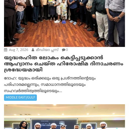
Aug 7, 2026
മീഡിയാ പ്ലസ്
0
യുദ്ധരഹിത ലോകം കെട്ടിപ്പടുക്കാന്‍
ആഹ്വാനം ചെയ്ത ഹിരോഷിമ ദിനാചരണം
ശ്രദ്ധേയമായി
ദോഹ: യുദ്ധം ഒരിക്കലും ഒരു പ്രശ്‌നത്തിന്റെയും
പരിഹാരമല്ലെന്നും, സമാധാനത്തിലൂടെയും
സഹവര്‍ത്തിത്വത്തിലൂടെയും...
MIDDLE EAST/GULF