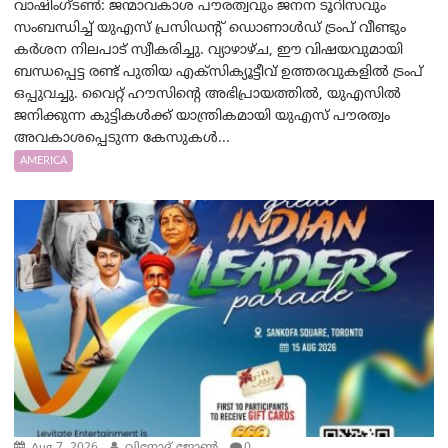
വാഷിംഗ്ടണ്‍: ജന്മാവകാശ പൗരത്വവും ജനന ടൂറിസവും
സംബന്ധിച്ച് യുഎസ് പ്രസിഡന്റ് ഡൊണാൾഡ് ട്രംപ് വീണ്ടും
കർശന നിലപാട് സ്വീകരിച്ചു. വ്യാഴാഴ്ച, ഈ വിഷയവുമായി
ബന്ധപ്പെട്ട രണ്ട് പുതിയ എക്സിക്യൂട്ടീവ് ഉത്തരവുകളിൽ ട്രംപ്
ഒപ്പുവച്ചു. വൈറ്റ് ഹൗസിന്റെ അഭിപ്രായത്തിൽ, യുഎസിൽ
ജനിക്കുന്ന കുട്ടികൾക്ക് യാന്ത്രികമായി യുഎസ് പൗരത്വം
അവകാശപ്പെടുന്ന കേസുകൾ...
AMERICA