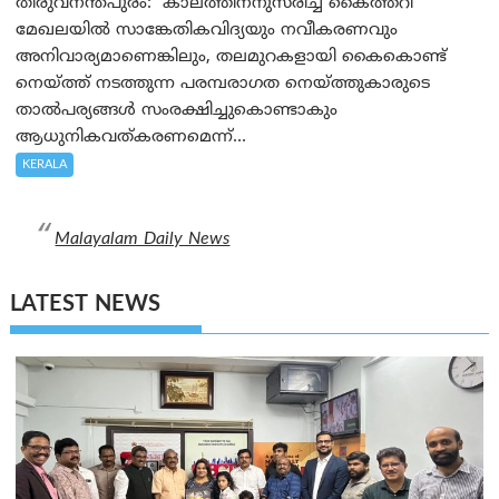
തിരുവനന്തപുരം: കാലത്തിനനുസരിച്ച് കൈത്തറി
മേഖലയിൽ സാങ്കേതികവിദ്യയും നവീകരണവും
അനിവാര്യമാണെങ്കിലും, തലമുറകളായി കൈകൊണ്ട്
നെയ്ത്ത് നടത്തുന്ന പരമ്പരാഗത നെയ്ത്തുകാരുടെ
താൽപര്യങ്ങൾ സംരക്ഷിച്ചുകൊണ്ടാകും
ആധുനികവത്കരണമെന്ന്...
KERALA
Malayalam Daily News
LATEST NEWS