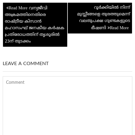
e
Post
k
p
റൂർക്കിയിൽ നിന്ന്
വന്യജീവി
navigation
മുസ്ലീങ്ങളെ തുരത്തുമെന്ന്
അക്രമത്തിനെതിരെ
p
വലതുപക്ഷ ഗുണ്ടകളുടെ
രാഷ്ട്രീയ കിസാന്‍
മഹാസംഘ് ജനകീയ കര്‍ഷക
ഭീഷണി
പ്രതിരോധത്തിന് തൃശൂരില്‍
23ന് തുടക്കം
LEAVE A COMMENT