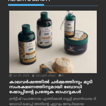
Jul 28, 2026
രാഹുല്‍ ധിംഗ്ര
0
കാലവർഷത്തിൽ ചർമ്മത്തിനും മുടി
സംരക്ഷണത്തിനുമായി ബോഡി
ഷോപ്പിന്റെ പ്രത്യേക ഓഫറുകൾ
ബ്രിട്ടീഷ് വംശജനായ എത്തിക്കൽ ബ്യൂട്ടി ബ്രാൻഡായ ദി
ബോഡി ഷോപ്പ് അതിന്റെ ഏറ്റവും ജനപ്രിയമായ