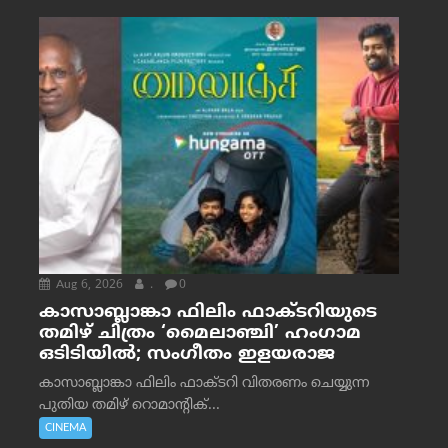
Aug 6, 2026
.
0
കാസാബ്ലാങ്കാ ഫിലിം ഫാക്ടറിയുടെ
തമിഴ് ചിത്രം ‘മൈലാഞ്ചി’ ഹംഗാമ
ഒടിടിയിൽ; സംഗീതം ഇളയരാജ
കാസാബ്ലാങ്കാ ഫിലിം ഫാക്ടറി വിതരണം ചെയ്യുന്ന
പുതിയ തമിഴ് റൊമാന്റിക്...
CINEMA