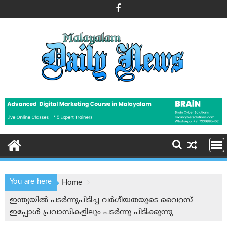
Skip
to
content
You are here
Home
ഇന്ത്യയില്‍ പടർന്നുപിടിച്ച വർഗീയതയുടെ വൈറസ്
ഇപ്പോൾ പ്രവാസികളിലും പടര്‍ന്നു പിടിക്കുന്നു