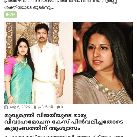
പ്രതിഷേധം വെള്ളിയാഴ്ച പതിനാലാം ദിവസവും പൂർണ്ണ
ശക്തിയോടെ തുടർന്നു....
INDIA
Aug 8, 2026
പ്രിന്‍സി
0
മുഖ്യമന്ത്രി വിജയ്‌യുടെ ഭാര്യ
വിവാഹമോചന കേസ് പിൻവലിച്ചതോടെ
കുടുംബത്തിന് ആശ്വാസം