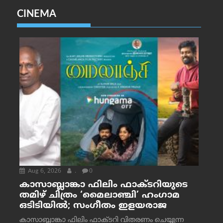
CINEMA
Aug 6, 2026
.
0
കാസാബ്ലാങ്കാ ഫിലിം ഫാക്ടറിയുടെ
തമിഴ് ചിത്രം ‘മൈലാഞ്ചി’ ഹംഗാമ
ഒടിടിയിൽ; സംഗീതം ഇളയരാജ
കാസാബ്ലാങ്കാ ഫിലിം ഫാക്ടറി വിതരണം ചെയ്യുന്ന