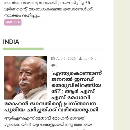
കൺവെൻഷന്റെ ഭാഗമായി j സംഘടിപ്പിച്ച 56
ടൂർണമെന്റ് ആവേശകരമായ മത്സരങ്ങൾക്ക്
സാക്ഷ്യം വഹിച്ചു....
AMERICA
INDIA
Aug 6, 2026
പ്രിന്‍സി
0
‘എന്തുകൊണ്ടാണ്
ജനറൽ ഇസഡ്
തെരുവിലിറങ്ങിയ
ത്?’; ആര്‍ എസ്
എസ് മേധാവി
മോഹൻ ഭഗവതിന്റെ പ്രസ്താവന
പുതിയ ചര്‍ച്ചയ്ക്ക് വഴിയൊരുക്കി
ആർ‌എസ്‌എസ് മേധാവി മോഹൻ ഭഗവത്
മുംബൈയിൽ യുവാക്കളുമായി ഒരു തത്സമയ