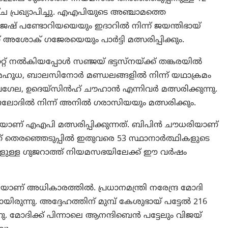
 പ്രഖ്യാപിച്ചു. എഎപിയുടെ അഞ്ചാമത്തെ
ാജേഷ് പണ്ടോറിയയെയും ഇദാറിൽ നിന്ന് ജയന്തിഭായ്
അശോക് ഗജേരയെയും പാർട്ടി മത്സരിപ്പിക്കും.
കറ്റ് നൽകിയപ്പോൾ സഞ്ജയ് ഭട്ടസ്‌നയ്ക്ക് തങ്കരയിൽ
ിന, മഹൂധ, ബാലസിനോർ മണ്ഡലങ്ങളിൽ നിന്ന് യഥാക്രമം
ഗേല, ഉദെയ്‌സിൻഹ് ചൗഹാൻ എന്നിവർ മത്സരിക്കുന്നു.
ലോദിൽ നിന്ന് അനിൽ ഗരാസിയയും മത്സരിക്കും.
 എഎപി മത്സരിപ്പിക്കുന്നത്. ബിപിൻ ചൗധരിയാണ്
് തെരഞ്ഞെടുപ്പിൽ ഇതുവരെ 53 സ്ഥാനാർത്ഥികളുടെ
റുകളുള്ള ഗുജറാത്ത് നിയമസഭയിലേക്ക് ഈ വർഷം
് അധികാരത്തിൽ. പ്രധാനമന്ത്രി നരേന്ദ്ര മോദി
യിരുന്നു. അദ്ദേഹത്തിന് മുമ്പ് കേശുഭായ് പട്ടേൽ 216
്നു. മോദിക്ക് പിന്നാലെ ആനന്ദിബെൻ പട്ടേലും വിജയ്