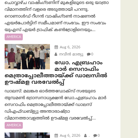
ചൊവ്വാഴ്ച വാഷിംഗ്ടണിന് മുകളിലൂടെ ഒരു യാത്രാ
വിമാനത്തിന് വളരെ അടുത്തായി പറന്നു.
റൊണാൾഡ് റീഗൻ വാഷിംഗ്ടൺ നാഷണൽ
എയർപോർട്ടിന് സമീപമാണ് സംഭവം. ഈ സംഭവം
യുഎസ് എയർ ട്രാഫിക് കൺട്രോളിനെയും...
AMERICA
Aug 6, 2026
നവീൻ മാത്യു
0
ഡോ. എബ്രഹാം
മാർ സെറാഫിം
മെത്രാപ്പോലീത്തായ്ക്ക് ഡാലസിൽ
ഊഷ്മള വരവേൽപ്പ്
ഡാലസ്: മലങ്കര ഓർത്തഡോക്സ് സഭയുടെ
തുമ്പമൺ ഭദ്രാസനാധ്യക്ഷൻ ഡോ.എബ്രഹാം മാർ
സെറാഫിം മെത്രാപ്പോലീത്തായ്ക്ക് ഡാലസ്
ഡിഎഫ്ഡബ്ള്യു അന്താരാഷ്ട്രാ
വിമാനത്താവളത്തിൽ ഊഷ്മള വരവേൽപ്പ്...
AMERICA
Aug 6, 2026
.
0