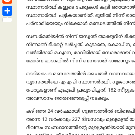
h
s
n
e
h
സ്ഥാനാർത്ഥികളുടെ പേരുകൾ കൂടി ഞായറാഴ്ച
R
a
t
k
a
സ്ഥാനാർത്ഥി പട്ടികയാണിത്. ഭുജിൽ നിന്ന് ര
e
t
S
e
പർനാമിയെയും നിക്കോൾ മണ്ഡലത്തിൽ നിന്ന് 
t
d
h
d
s
സബർമതിയിൽ നിന്ന് ജസ്വന്ത് താക്കൂറിന് ടിക്
d
a
I
A
നിന്നാണ് ടിക്കറ്റ് ലഭിച്ചത്. കൂടാതെ, കൊഡ
i
r
n
വൽജിഭായ് മക്വാന, രാവ്ജിഭായ് സോമാഭായ് വ
p
t
e
മോർവ ഹദാഫിൽ നിന്ന് ബനാഭായ് ദാമോറും ജ
p
ദെദിയാപദ മണ്ഡലത്തിൽ ചൈതർ വാസവയെയാണ്
വ്യാസരയിലെ എഎപി സ്ഥാനാർത്ഥി. ഗുജറാത്ത
പേരുകളാണ് എഎപി പ്രഖ്യാപിച്ചത്. 182 സീറ്
അവസാനം തെരഞ്ഞെടുപ്പ് നടക്കും.
കഴിഞ്ഞ 24 വർഷമായി ഗുജറാത്തിൽ ബിജെപിയാണ
തന്നെ 12 വർഷവും 227 ദിവസവും മുഖ്യമന്ത്രിയാ
ദിവസം സംസ്ഥാനത്തിന്റെ മുഖ്യമന്ത്രിയായിരുന