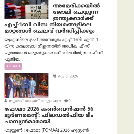
അമേരിക്കയില്‍
ജോലി ചെയ്യുന്ന
ഇന്ത്യക്കാർക്ക്
എച്ച്-1ബി വിസ നിയമങ്ങളിലെ
മാറ്റങ്ങൾ ചെലവ് വർദ്ധിപ്പിക്കും
യുഎസിലെ ട്രംപ് ഭരണകൂടം എച്ച്-1ബി, എൽ-1
വിസ കാലാവധി നീട്ടുന്നതിന് അധിക ഫീസ്
ചുമത്താൻ ഒരുങ്ങുകയാണ്. നിലവിൽ, ഈ ഫീസ്
പുതിയ...
AMERICA
Aug 6, 2026
സുമോദ് തോമസ് നെല്ലിക്കാല
0
ഫോമാ 2026 കൺവെൻഷൻ 56
ടൂർണമെന്റ്: ഫിലഡൽഫിയ ടീം
ചാമ്പ്യൻമാരായി
ഹൂസ്റ്റൺ : ഫോമാ (FOMAA) 2026 ഹൂസ്റ്റൺ