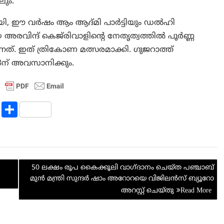
ലും.
മായി, ഈ വർഷം ആം ആദ്മി പാർട്ടിയും ഡൽഹി
രവിന്ദ് കെജ്‌രിവാളിന്റെ നേതൃത്വത്തിൽ പൂർണ്ണ
ത്. ഇത് ത്രികോണ മത്സരമാക്കി. ഗുജറാത്ത്
ന് അവസാനിക്കും.
R
S
e
h
d
ar
di
e
50 ലക്ഷം രൂപ കൈക്കൂലി വാഗ്ദാനം ചെയ്ത പഞ്ചാബ്
t
മുൻ മന്ത്രി സുന്ദർ ഷാം അറോറയെ വിജിലൻസ് ബ്യൂറോ
അറസ്റ്റ് ചെയ്തു