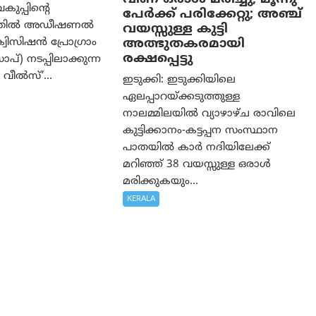
വകുപ്പിന്റെ
പേര്‍ക്ക് പരിക്കേറ്റു; അഞ്ച്
ത്തിൽ അഡീഷണൽ
വയസ്സുള്ള കുട്ടി
അത്ഭുതകരമായി
വിസിഷൻ പ്രോഗ്രാം
രക്ഷപ്പെട്ടു
്) നടപ്പിലാക്കുന്ന
വീൽസ്’...
ഇടുക്കി: ഇടുക്കിയിലെ
ഏലപ്പാറയ്ക്കടുത്തുള്ള
നാലമ്മിലയിൽ വ്യാഴാഴ്ച രാവിലെ
കുട്ടിക്കാനം-കട്ടപ്പന സംസ്ഥാന
പാതയിൽ കാർ നദിയിലേക്ക്
മറിഞ്ഞ് 38 വയസ്സുള്ള ഒരാൾ
മരിക്കുകയും...
KERALA