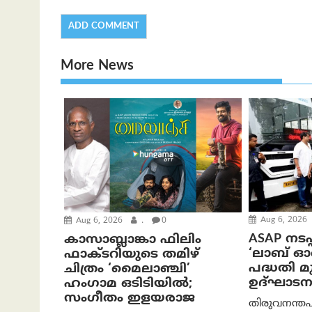
More News
Aug 6, 2026
Aug 6, 2026
.
0
ASAP നടപ്
കാസാബ്ലാങ്കാ ഫിലിം
‘ലാബ് 
ഫാക്ടറിയുടെ തമിഴ്
പദ്ധതി മുഖ
ചിത്രം ‘മൈലാഞ്ചി’
ഉദ്ഘാടന
ഹംഗാമ ഒടിടിയിൽ;
സംഗീതം ഇളയരാജ
തിരുവനന്തപ