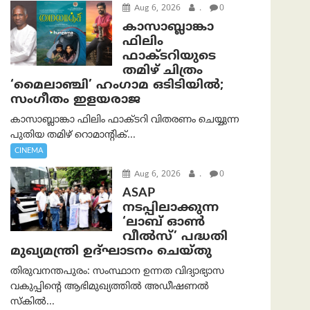
Aug 6, 2026
.
0
കാസാബ്ലാങ്കാ
ഫിലിം
ഫാക്ടറിയുടെ
തമിഴ് ചിത്രം
‘മൈലാഞ്ചി’ ഹംഗാമ ഒടിടിയിൽ;
സംഗീതം ഇളയരാജ
കാസാബ്ലാങ്കാ ഫിലിം ഫാക്ടറി വിതരണം ചെയ്യുന്ന
പുതിയ തമിഴ് റൊമാന്റിക്...
CINEMA
Aug 6, 2026
.
0
ASAP
നടപ്പിലാക്കുന്ന
‘ലാബ് ഓൺ
വീൽസ്’ പദ്ധതി
മുഖ്യമന്ത്രി ഉദ്ഘാടനം ചെയ്തു
തിരുവനന്തപുരം: സംസ്ഥാന ഉന്നത വിദ്യാഭ്യാസ
വകുപ്പിന്റെ ആഭിമുഖ്യത്തിൽ അഡീഷണൽ
സ്കിൽ...