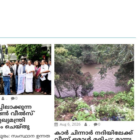
.
0
പിലാക്കുന്ന
ഓൺ വീൽസ്’
്യമന്ത്രി
Aug 6, 2026
.
0
ം ചെയ്തു
കാര്‍ ചിന്നാര്‍ നദിയിലേക്ക്
ുരം: സംസ്ഥാന ഉന്നത
വീണ് ഒരാള്‍ മരിച്ചു; മൂന്നു