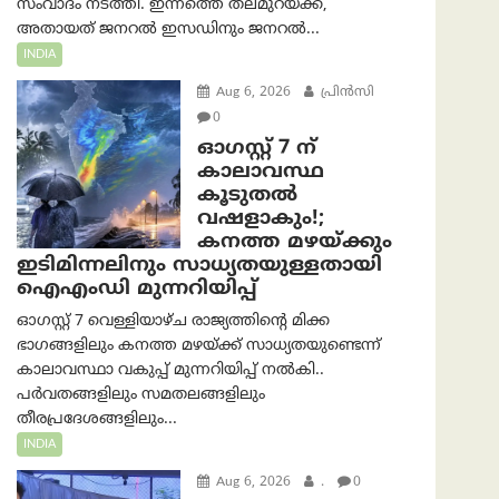
സംവാദം നടത്തി. ഇന്നത്തെ തലമുറയ്ക്ക്,
അതായത് ജനറൽ ഇസഡിനും ജനറൽ...
INDIA
Aug 6, 2026
പ്രിന്‍സി
0
ഓഗസ്റ്റ് 7 ന്
കാലാവസ്ഥ
കൂടുതൽ
വഷളാകും!;
കനത്ത മഴയ്ക്കും
ഇടിമിന്നലിനും സാധ്യതയുള്ളതായി
ഐഎംഡി മുന്നറിയിപ്പ്
ഓഗസ്റ്റ് 7 വെള്ളിയാഴ്ച രാജ്യത്തിന്റെ മിക്ക
ഭാഗങ്ങളിലും കനത്ത മഴയ്ക്ക് സാധ്യതയുണ്ടെന്ന്
കാലാവസ്ഥാ വകുപ്പ് മുന്നറിയിപ്പ് നൽകി..
പർവതങ്ങളിലും സമതലങ്ങളിലും
തീരപ്രദേശങ്ങളിലും...
INDIA
Aug 6, 2026
.
0