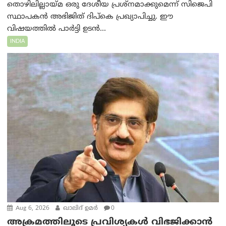
തൊഴിലില്ലായ്മ ഒരു ദേശീയ പ്രശ്നമാക്കുമെന്ന് സിജെപി
സ്ഥാപകൻ അഭിജിത് ദിപ്കെ പ്രഖ്യാപിച്ചു. ഈ
വിഷയത്തിൽ പാർട്ടി ഉടൻ...
INDIA
Aug 6, 2026
ഖാലിദ് ഉമര്‍
0
അക്രമത്തിലൂടെ പ്രവിശ്യകൾ വിഭജിക്കാൻ