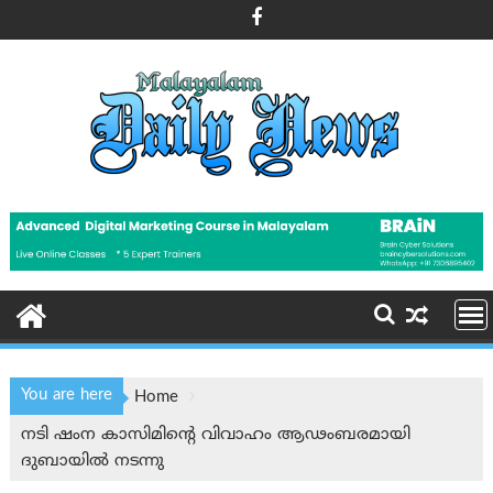
Skip
to
content
You are here
Home
നടി ഷംന കാസിമിന്റെ വിവാഹം ആഢംബരമായി
ദുബായില്‍ നടന്നു