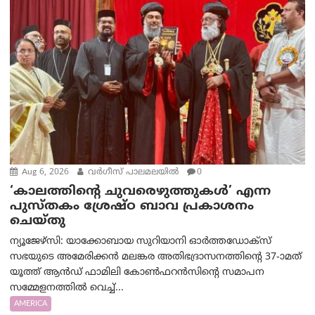
Aug 6, 2026
വര്‍ഗീസ് പാലമലയില്‍
0
‘കാലത്തിന്‍റെ ചുവരെഴുത്തുകള്‍’ എന്ന
പുസ്തകം ശ്രേഷ്ഠ ബാവ പ്രകാശനം
ചെയ്തു
ന്യൂജേഴ്സി: യാക്കോബായ സുറിയാനി ഓര്‍ത്തഡോക്സ്
സഭയുടെ അമേരിക്കന്‍ മലങ്കര അതിഭദ്രാസനത്തിന്‍റെ 37-ാമത്
യൂത്ത് ആന്‍ഡ് ഫാമിലി കോണ്‍ഫറന്‍സിന്‍റെ സമാപന
സമ്മേളനത്തില്‍ വെച്ച്...
AMERICA