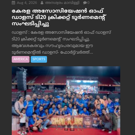
Aug 4, 2026
അനശ്വരം മാമ്പിള്ളി
0
കേരള അസോസിയേഷൻ ഓഫ്
ഡാളസ് ടി20 ക്രിക്കറ്റ് ടൂർണമെന്റ്
സംഘടിപ്പിച്ചു
ഡാളസ് : കേരള അസോസിയേഷൻ ഓഫ് ഡാളസ്
ടി20 ക്രിക്കറ്റ് ടൂർണമെന്റ് സംഘടിപ്പിച്ചു.
ആവേശകരവും സൗഹൃദപരവുമായ ഈ
ടൂർണമെന്റിൽ ഡാളസ്- ഫോർട്ട്‌വര്‍ത്ത്...
AMERICA
SPORTS