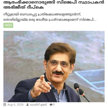
ആരംഭിക്കാനൊരുങ്ങി സിജെപി സ്ഥാപകന്‍
അഭിജീത് ദീപ്കെ
നീറ്റുമായി ബന്ധപ്പെട്ട പ്രതിഷേധങ്ങളെത്തുടർന്ന്,
തൊഴിലില്ലായ്മ ഒരു ദേശീയ പ്രശ്നമാക്കുമെന്ന് സിജെപി...
INDIA
Aug 6, 2026
ഖാലിദ് ഉമര്‍
0