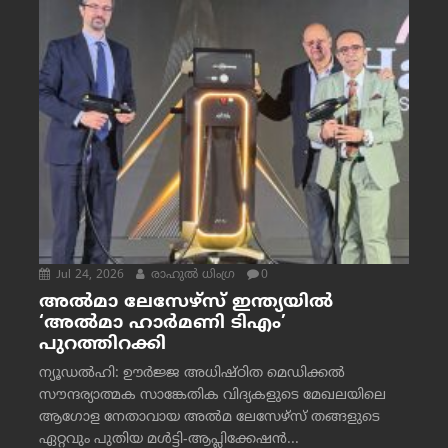
Jul 24, 2026
രാഹുല്‍ ധിംഗ്ര
0
അൽമാ ലേസേഴ്സ് ഇന്ത്യയിൽ
‘അൽമാ ഹാർമണി ടിഎം’
പുറത്തിറക്കി
ന്യൂഡൽഹി: ഊർജ്ജ അധിഷ്ഠിത മെഡിക്കൽ
സൗന്ദര്യാത്മക സാങ്കേതിക വിദ്യകളുടെ മേഖലയിലെ
ആഗോള നേതാവായ അൽമ ലേസേഴ്സ് തങ്ങളുടെ
ഏറ്റവും പുതിയ മൾട്ടി-ആപ്ലിക്കേഷൻ...