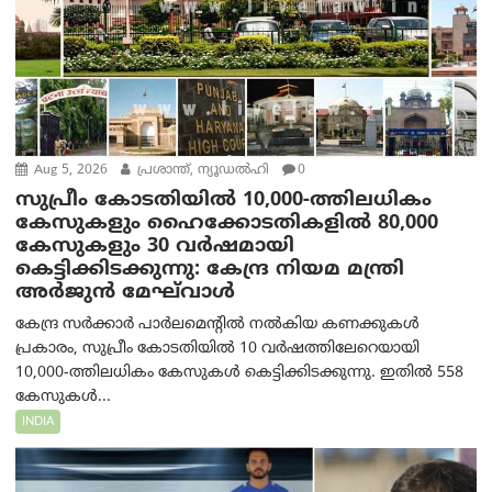
Aug 5, 2026
പ്രശാന്ത്, ന്യൂഡല്‍ഹി
0
സുപ്രീം കോടതിയിൽ 10,000-ത്തിലധികം
കേസുകളും ഹൈക്കോടതികളിൽ 80,000
കേസുകളും 30 വർഷമായി
കെട്ടിക്കിടക്കുന്നു: കേന്ദ്ര നിയമ മന്ത്രി
അര്‍ജുന്‍ മേഘ്‌വാള്‍
കേന്ദ്ര സർക്കാർ പാർലമെന്റിൽ നൽകിയ കണക്കുകൾ
പ്രകാരം, സുപ്രീം കോടതിയിൽ 10 വർഷത്തിലേറെയായി
10,000-ത്തിലധികം കേസുകൾ കെട്ടിക്കിടക്കുന്നു. ഇതിൽ 558
കേസുകൾ...
INDIA