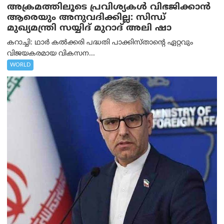
അക്രമത്തിലൂടെ പ്രവിശ്യകൾ വിഭജിക്കാൻ
ആരെയും അനുവദിക്കില്ല: സിന്ധ്
മുഖ്യമന്ത്രി സയ്യിദ് മുറാദ് അലി ഷാ
കറാച്ചി: ഥാർ കൽക്കരി പദ്ധതി പാക്കിസ്താന്റെ ഏറ്റവും
വിജയകരമായ വികസന...
WORLD