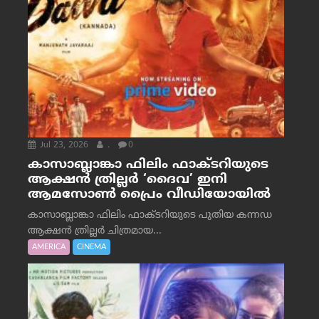
Jul 23, 2026
.
0
കാസാബ്ലാങ്കാ ഫിലിം ഫാക്ടറിയുടെ
ആക്ഷൻ ത്രില്ലർ ‘ദൈവ’ ഇനി
ആമസോൺ പ്രൈം വീഡിയോയിൽ
കാസാബ്ലാങ്കാ ഫിലിം ഫാക്ടറിയുടെ പുതിയ കന്നഡ
ആക്ഷൻ ത്രില്ലർ ചിത്രമായ...
AMERICA
CINEMA