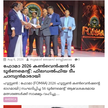
Aug 6, 2026
സുമോദ് തോമസ് നെല്ലിക്കാല
0
ഫോമാ 2026 കൺവെൻഷൻ 56
ടൂർണമെന്റ്: ഫിലഡൽഫിയ ടീം
ചാമ്പ്യൻമാരായി
ഹൂസ്റ്റൺ : ഫോമാ (FOMAA) 2026 ഹൂസ്റ്റൺ കൺവെൻഷന്റെ
ഭാഗമായി j സംഘടിപ്പിച്ച 56 ടൂർണമെന്റ് ആവേശകരമായ
മത്സരങ്ങൾക്ക് സാക്ഷ്യം വഹിച്ചു....
AMERICA