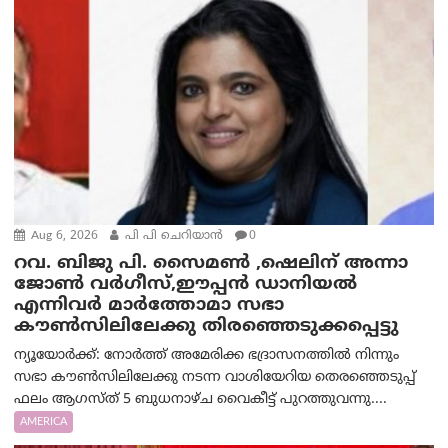
Aug 6, 2026
പി പി ചെറിയാൻ
0
റവ. ബിജു പി. സൈമൺ ,ഷെലിന് അന്നാ
ജോൺ വർഗീസ്,ഈപ്പൻ ഡാനിയൽ
എന്നിവർ മാർത്തോമാ സഭാ
കൗൺസിലിലേക്കു തിരഞ്ഞെടുക്കപ്പെട്ടു
ന്യൂയോർക്ക്: നോർത്ത് അമേരിക്ക ഭദ്രാസനത്തിൽ നിന്നും
സഭാ കൗൺസിലിലേക്കു നടന്ന വാശിയേറിയ തെരഞ്ഞെടുപ്പ്
ഫലം ആഗസ്ത് 5 ബുധനാഴ്ച വൈകീട്ട് പുറത്തുവന്നു....
AMERICA