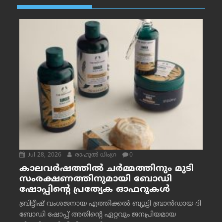
Jul 28, 2026
രാഹുല്‍ ധിംഗ്ര
0
കാലവർഷത്തിൽ ചർമ്മത്തിനും മുടി
സംരക്ഷണത്തിനുമായി ബോഡി
ഷോപ്പിന്റെ പ്രത്യേക ഓഫറുകൾ
ബ്രിട്ടീഷ് വംശജനായ എത്തിക്കൽ ബ്യൂട്ടി ബ്രാൻഡായ ദി
ബോഡി ഷോപ്പ് അതിന്റെ ഏറ്റവും ജനപ്രിയമായ