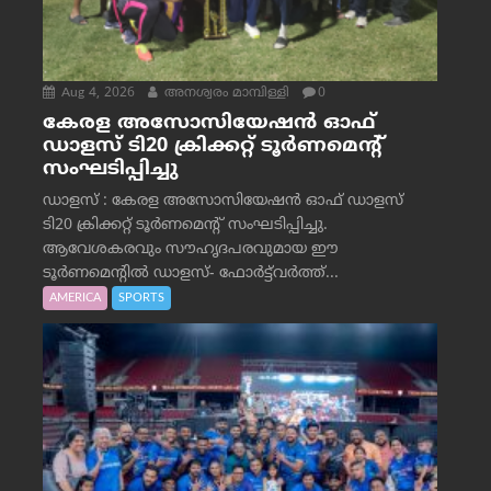
Aug 4, 2026
അനശ്വരം മാമ്പിള്ളി
0
കേരള അസോസിയേഷൻ ഓഫ്
ഡാളസ് ടി20 ക്രിക്കറ്റ് ടൂർണമെന്റ്
സംഘടിപ്പിച്ചു
ഡാളസ് : കേരള അസോസിയേഷൻ ഓഫ് ഡാളസ്
ടി20 ക്രിക്കറ്റ് ടൂർണമെന്റ് സംഘടിപ്പിച്ചു.
ആവേശകരവും സൗഹൃദപരവുമായ ഈ
ടൂർണമെന്റിൽ ഡാളസ്- ഫോർട്ട്‌വര്‍ത്ത്...
AMERICA
SPORTS