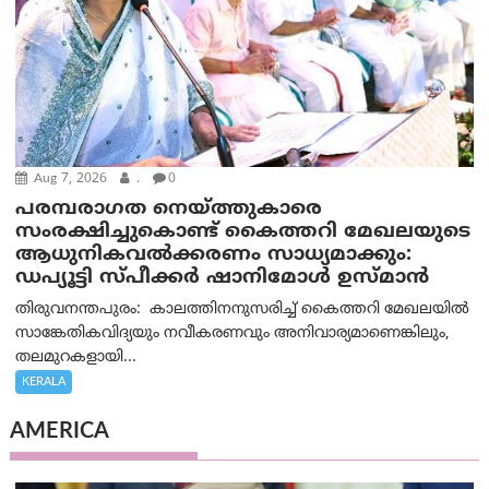
Aug 7, 2026
.
0
പരമ്പരാഗത നെയ്ത്തുകാരെ
സംരക്ഷിച്ചുകൊണ്ട് കൈത്തറി മേഖലയുടെ
ആധുനികവൽക്കരണം സാധ്യമാക്കും:
ഡപ്യൂട്ടി സ്പീക്കർ ഷാനിമോൾ ഉസ്മാൻ
തിരുവനന്തപുരം: കാലത്തിനനുസരിച്ച് കൈത്തറി മേഖലയിൽ
സാങ്കേതികവിദ്യയും നവീകരണവും അനിവാര്യമാണെങ്കിലും,
തലമുറകളായി...
KERALA
AMERICA