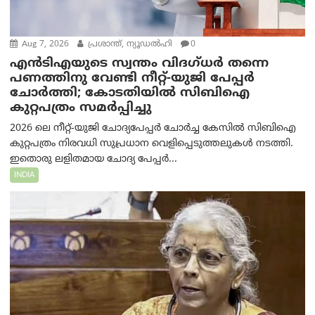
Aug 7, 2026
പ്രശാന്ത്, ന്യൂഡല്‍ഹി
0
എൻ‌ടി‌എയുടെ സ്വന്തം വിദഗ്ധർ തന്നെ
പണത്തിനു വേണ്ടി നീറ്റ്-യു‌ജി പേപ്പർ
ചോർത്തി; കോടതിയില്‍ സിബിഐ
കുറ്റപത്രം സമര്‍പ്പിച്ചു
2026 ലെ നീറ്റ്-യുജി ചോദ്യപേപ്പർ ചോർച്ച കേസിൽ സിബിഐ
കുറ്റപത്രം നിരവധി സുപ്രധാന വെളിപ്പെടുത്തലുകൾ നടത്തി.
ഇതൊരു ലളിതമായ ചോദ്യ പേപ്പർ...
INDIA