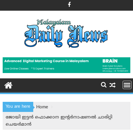
Skip
to
content
You are here
Home
ജോയി ഇട്ടൻ ഫൊക്കാന ഇന്റർനാഷണൽ ചാരിറ്റി
ചെയർമാൻ