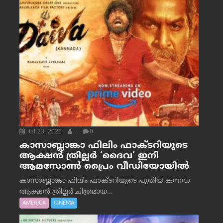
Jul 23, 2026
.
0
കാസാബ്ലാങ്കാ ഫിലിം ഫാക്ടറിയുടെ
ആക്ഷൻ ത്രില്ലർ ‘ദൈവ’ ഇനി
ആമസോൺ പ്രൈം വീഡിയോയിൽ
കാസാബ്ലാങ്കാ ഫിലിം ഫാക്ടറിയുടെ പുതിയ കന്നഡ
ആക്ഷൻ ത്രില്ലർ ചിത്രമായ...
AMERICA
CINEMA