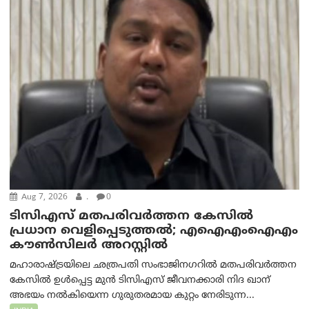
Aug 7, 2026
.
0
ടിസിഎസ് മതപരിവർത്തന കേസിൽ
പ്രധാന വെളിപ്പെടുത്തൽ; എഐഎംഐഎം
കൗൺസിലർ അറസ്റ്റിൽ
മഹാരാഷ്ട്രയിലെ ഛത്രപതി സംഭാജിനഗറിൽ മതപരിവർത്തന
കേസിൽ ഉൾപ്പെട്ട മുൻ ടിസിഎസ് ജീവനക്കാരി നിദ ഖാന്
അഭയം നൽകിയെന്ന ഗുരുതരമായ കുറ്റം നേരിടുന്ന...