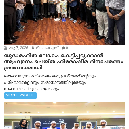
Aug 7, 2026
മീഡിയാ പ്ലസ്
0
യുദ്ധരഹിത ലോകം കെട്ടിപ്പടുക്കാന്‍
ആഹ്വാനം ചെയ്ത ഹിരോഷിമ ദിനാചരണം
ശ്രദ്ധേയമായി
ദോഹ: യുദ്ധം ഒരിക്കലും ഒരു പ്രശ്‌നത്തിന്റെയും
പരിഹാരമല്ലെന്നും, സമാധാനത്തിലൂടെയും
സഹവര്‍ത്തിത്വത്തിലൂടെയും...
MIDDLE EAST/GULF