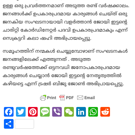
ഉള്ള ഒരു പ്രവർത്തനമാണ് അടുത്ത രണ്ട് വർഷക്കാലം.
ജനങ്ങൾക്ക് ഉപകാരപ്രദമായ കാര്യങ്ങൾ ചെയ്ത് ഒരു
ജനകിയ സംഘടനായായി വളർത്താൻ ജോയി ഇട്ടന്റെ
ചാരിറ്റി കോർഡിനേറ്റർ പദവി ഉപകാരപ്രദമാകും എന്ന്
സെക്രട്ടറി കലാ ഷഹി അഭിപ്രായപ്പെട്ടു.
സമൂഹത്തിന്‌ നന്മകള്‍ ചെയ്യുമ്പോഴാണ്‌ സംഘടനകൾ
ജനങ്ങളിലേക്ക് എത്തുന്നത് . അടുത്ത
രണ്ടുവര്‍ഷത്തേക്ക്‌ ഒട്ടനവധി ജനോപകാരപ്രദമായ
കാര്യങ്ങള്‍ ചെയ്യാന്‍ ജോയി ഇട്ടന്റെ നേതൃത്വത്തിൽ
കഴിയട്ടെ എന്ന് ട്രഷർ ബിജു ജോൺ അഭിപ്രായപ്പെട്ടു.
Fa
T
Pi
M
Vi
W
Li
W
R
ce
w
nt
es
b
e
n
h
e
S
b
itt
er
sa
er
C
ke
at
d
h