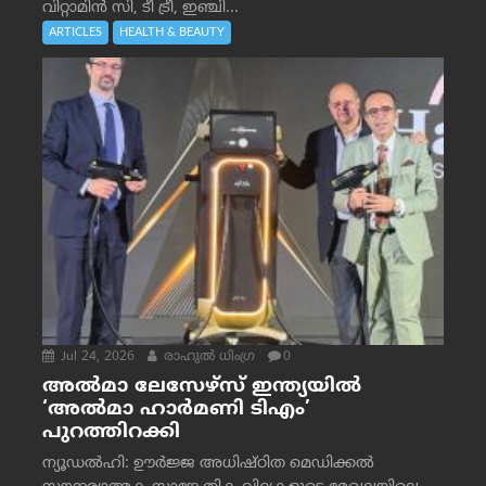
വിറ്റാമിൻ സി, ടീ ട്രീ, ഇഞ്ചി...
ARTICLES
HEALTH & BEAUTY
Jul 24, 2026
രാഹുല്‍ ധിംഗ്ര
0
അൽമാ ലേസേഴ്സ് ഇന്ത്യയിൽ
‘അൽമാ ഹാർമണി ടിഎം’
പുറത്തിറക്കി
ന്യൂഡൽഹി: ഊർജ്ജ അധിഷ്ഠിത മെഡിക്കൽ