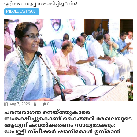
ടൂറിസം വകുപ്പ് സംഘടിപ്പിച്ച “വിൻ...
MIDDLE EAST/GULF
Aug 7, 2026
.
0
പരമ്പരാഗത നെയ്ത്തുകാരെ
സംരക്ഷിച്ചുകൊണ്ട് കൈത്തറി മേഖലയുടെ
ആധുനികവൽക്കരണം സാധ്യമാക്കും:
ഡപ്യൂട്ടി സ്പീക്കർ ഷാനിമോൾ ഉസ്മാൻ