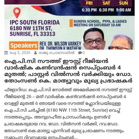
Aug 5, 2026
രാജു പൊന്നോലിൽ
0
ഐ.പി.സി സൗത്ത് ഈസ്റ്റ് റീജിയൻ
വാർഷിക കൺവൻഷൻ സെപ്റ്റംബർ 4
മുതൽ; പാസ്റ്റർ വിൽസൻ വർക്കിയും ഡോ.
തോംസൺ കെ. മാത്യൂവും മുഖ്യ പ്രഭാഷകർ
ഫ്ളോറിഡ: ഐ.പി.സി നോർത്ത് അമേരിക്കൻ സൗത്ത് ഈസ്റ്റ്
റീജിയന്റെ 26 – മത് വാർഷിക കൺവൻഷൻ സെപ്റ്റംബർ 4
വെള്ളി മുതൽ 6 ഞായർ വരെ സൗത്ത് ഫ്ലോറിഡയിലുള്ള
ഐ.പി.സി ചർച്ചിൽ (6180 NW 11th Street, Sunrise) വെച്ച്
നടത്തപ്പെടും. അനുഗ്രഹീത പ്രാസംഗികരും ഉണർവ്
പ്രഭാഷകരുമായ റവ. ഡോ. വിൽസൻ വർക്കി, റവ.ഡോ.
തോംസൺ കെ.മാത്യൂ എന്നിവർ മുഖ്യ പ്രഭാഷണം നടത്തും.
സമാപന ദിവസമായ സെപ്റ്റംബർ...