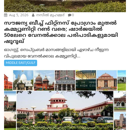
Aug 5, 2026
നസീല്‍ മുഹമ്മദ്
0
സൗജന്യ ബീച്ച് ഫിറ്റ്നസ് പ്രോ​ഗ്രാം മുതൽ
കമ്മ്യൂണിറ്റി റൺ വരെ; ഷാർജയിൽ
50ലേറെ വേനൽക്കാല പരിപാടികളുമായി
ഷൂറൂഖ്
ഓഗസ്റ്റ്, സെപ്റ്റംബർ മാസങ്ങളിലായി ഏഴാഴ്ച നീളുന്ന
വിപുലമായ വേനൽക്കാല കമ്മ്യൂണിറ്റി...
MIDDLE EAST/GULF