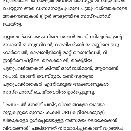
ചൂണ്ടിക്കാട്ടി സോഷ്യൽ മീഡിയ സൈറ്റും മസ്‌കും കവർ
ചെയ്യുന്ന അര ഡസനോളം പ്രമുഖ പത്രപ്രവർത്തകരുടെ
അക്കൗണ്ടുകൾ ട്വിറ്റർ അടുത്തിടെ സസ്പെൻഡ്
ചെയ്തു.
ന്യൂയോർക്ക് ടൈംസിലെ റയാൻ മാക്, സിഎൻഎന്റെ
ഡോണി ഒ സുള്ളിവൻ, വാഷിംഗ്ടൺ പോസ്റ്റിലെ ഡ്രൂ
ഹാർവെൽ, മാഷബിളിന്റെ മാറ്റ് ബൈൻഡർ, ദി
ഇന്റർസെപ്റ്റിലെ മൈക്കാ ലീ, രാഷ്ട്രീയ
പത്രപ്രവർത്തകൻ കീത്ത് ഓൾബർമാൻ, ആരോൺ
റുപാർ, ടോണി വെബ്‌സ്റ്റർ, രണ്ട് സ്വതന്ത്ര
പത്രപ്രവർത്തകര്‍ എന്നിവരുടെ അക്കൗണ്ടുകൾ
സസ്പെൻഡ് ചെയ്തവരിൽ ഉൾപ്പെടുന്നു.
“Twitter-ൽ നേരിട്ട് പങ്കിട്ട വിവരങ്ങളോ യാത്രാ
റൂട്ടുകളുടെ മൂന്നാം കക്ഷി URL(കളിലേക്കുള്ള)
ലിങ്കുകളോ ഉൾപ്പെടെയുള്ള തത്സമയ ലൊക്കേഷൻ
വിവരങ്ങൾ” പങ്കിടുന്നത് നിരോധിച്ചുകൊണ്ട് വ്യാഴാഴ്ച