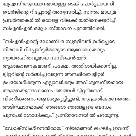
യുഎസ് ആസ്ഥാനമായുള്ള ടെക് പോർട്ടലായ ദി
വെർജിന്റെ റിപ്പോർട്ട് അനുസരിച്ച്, സ്വന്തം മാധ്യമ
പ്രവർത്തകരിൽ ഒരാളെ വിലക്കിയതിനെക്കുറിച്ച്
സിഎൻഎൻ ഒരു പ്രസ്താവന പുറത്തിറക്കി.
“സി‌എൻ‌എന്റെ ഡോണി ഒ സുള്ളിവൻ ഉൾപ്പെടെ
നിരവധി റിപ്പോർട്ടർമാരുടെ ആവേശകരവും
ന്യായരഹിതവുമായ സസ്പെൻഷൻ
ആശങ്കാജനകമാണ്. പക്ഷേ, അതിശയിക്കാനില്ല.
ട്വിറ്ററിന്റെ വർദ്ധിച്ചുവരുന്ന അസ്ഥിരത ട്വിറ്റർ
ഉപയോഗിക്കുന്ന എല്ലാവർക്കും അവിശ്വസനീയമായ
ആശങ്കയുണ്ടാക്കണം. ഞങ്ങൾ ട്വിറ്ററിനോട്
വിശദീകരണം ആവശ്യപ്പെട്ടിട്ടുണ്ട്, ആ പ്രതികരണത്തെ
അടിസ്ഥാനമാക്കി ഞങ്ങൾ ഞങ്ങളുടെ ബന്ധം
പുനഃപരിശോധിക്കും,” പ്രസ്താവനയിൽ പറയുന്നു.
“ഡോക്‌സിംഗിനെതിരായ” നിയമങ്ങൾ ലംഘിച്ചുവെന്ന്