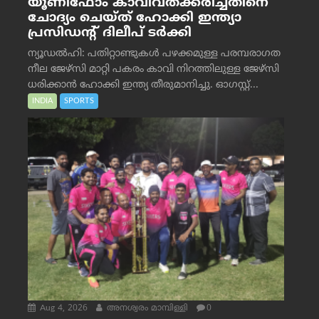
യൂണിഫോം കാവിവത്ക്കരിച്ചതിനെ
ചോദ്യം ചെയ്ത് ഹോക്കി ഇന്ത്യാ
പ്രസിഡന്റ് ദിലീപ് ടര്‍ക്കി
ന്യൂഡൽഹി: പതിറ്റാണ്ടുകൾ പഴക്കമുള്ള പരമ്പരാഗത
നീല ജേഴ്‌സി മാറ്റി പകരം കാവി നിറത്തിലുള്ള ജേഴ്‌സി
ധരിക്കാൻ ഹോക്കി ഇന്ത്യ തീരുമാനിച്ചു. ഓഗസ്റ്റ്...
INDIA
SPORTS
Aug 4, 2026
അനശ്വരം മാമ്പിള്ളി
0