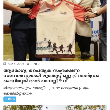
Aug 5, 2026
.
0
ആരോഗ്യ, പൈതൃക സംരക്ഷണ
സന്ദേശവുമായി മുത്തൂറ്റ് ബ്ലൂ ട്രിവാൻഡ്രം
ഹെറിറ്റേജ് റൺ ഓഗസ്റ്റ് 9 ന്
തിരുവനന്തപുരം, ഓഗസ്റ്റ് 05, 2026: രാജ്യത്തെ പ്രമുഖ
ബാങ്കിമ്മ്ഗ്ഗ് ഇതര...
KERALA