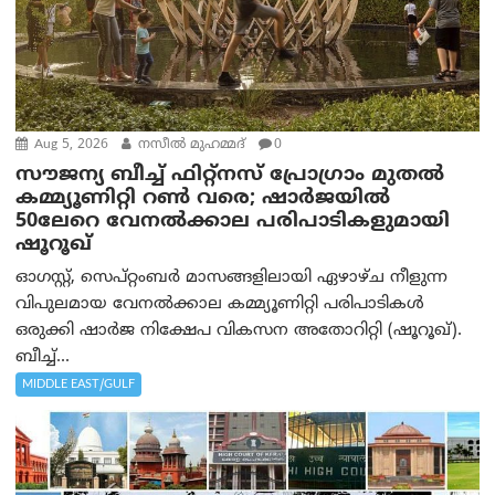
Aug 5, 2026
നസീല്‍ മുഹമ്മദ്
0
സൗജന്യ ബീച്ച് ഫിറ്റ്നസ് പ്രോ​ഗ്രാം മുതൽ
കമ്മ്യൂണിറ്റി റൺ വരെ; ഷാർജയിൽ
50ലേറെ വേനൽക്കാല പരിപാടികളുമായി
ഷൂറൂഖ്
ഓഗസ്റ്റ്, സെപ്റ്റംബർ മാസങ്ങളിലായി ഏഴാഴ്ച നീളുന്ന
വിപുലമായ വേനൽക്കാല കമ്മ്യൂണിറ്റി പരിപാടികൾ
ഒരുക്കി ഷാർജ നിക്ഷേപ വികസന അതോറിറ്റി (ഷൂറൂഖ്).
ബീച്ച്...
MIDDLE EAST/GULF