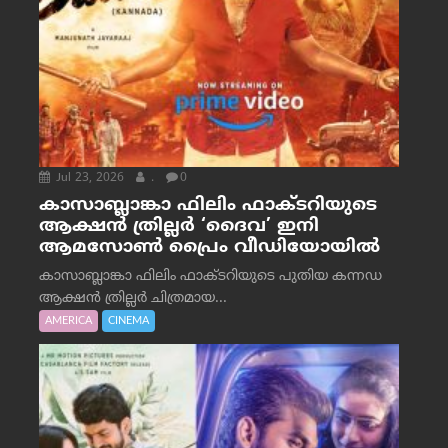
Jul 23, 2026
.
0
കാസാബ്ലാങ്കാ ഫിലിം ഫാക്ടറിയുടെ
ആക്ഷൻ ത്രില്ലർ ‘ദൈവ’ ഇനി
ആമസോൺ പ്രൈം വീഡിയോയിൽ
കാസാബ്ലാങ്കാ ഫിലിം ഫാക്ടറിയുടെ പുതിയ കന്നഡ
ആക്ഷൻ ത്രില്ലർ ചിത്രമായ...
AMERICA
CINEMA