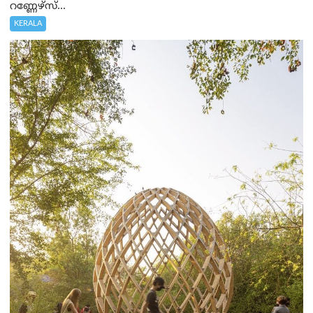
റണ്ണേഴ്‌സ്...
KERALA