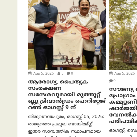
Aug 5, 2026
.
0
Aug 5, 2026
ആരോഗ്യ, പൈതൃക
0
സംരക്ഷണ
സൗജന്യ ബീ
സന്ദേശവുമായി മുത്തൂറ്റ്
പ്രോ​ഗ്ര
ബ്ലൂ ട്രിവാൻഡ്രം ഹെറിറ്റേജ്
കമ്മ്യൂണ
റൺ ഓഗസ്റ്റ് 9 ന്
ഷാർജയി
വേനൽക്
തിരുവനന്തപുരം, ഓഗസ്റ്റ് 05, 2026:
പരിപാടി
രാജ്യത്തെ പ്രമുഖ ബാങ്കിമ്മ്ഗ്ഗ്
ഓഗസ്റ്റ്, സെ
ഇതര സാമ്പത്തിക സ്ഥാപനമായ