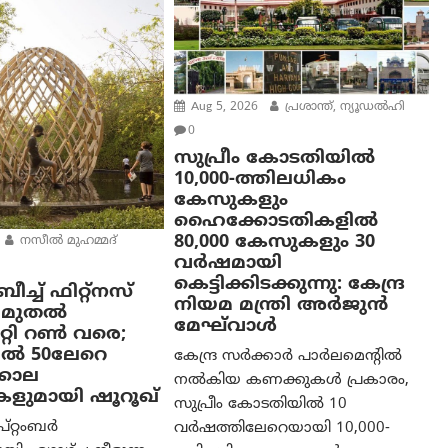
Aug 5, 2026
പ്രശാന്ത്, ന്യൂഡല്‍ഹി
0
സുപ്രീം കോടതിയിൽ
10,000-ത്തിലധികം
കേസുകളും
ഹൈക്കോടതികളിൽ
80,000 കേസുകളും 30
നസീല്‍ മുഹമ്മദ്
വർഷമായി
കെട്ടിക്കിടക്കുന്നു: കേന്ദ്ര
ച്ച് ഫിറ്റ്നസ്
നിയമ മന്ത്രി അര്‍ജുന്‍
ാം മുതൽ
മേഘ്‌വാള്‍
ിറ്റി റൺ വരെ;
ൽ 50ലേറെ
കേന്ദ്ര സർക്കാർ പാർലമെന്റിൽ
കാല
നൽകിയ കണക്കുകൾ പ്രകാരം,
കളുമായി ഷൂറൂഖ്
സുപ്രീം കോടതിയിൽ 10
പ്റ്റംബർ
വർഷത്തിലേറെയായി 10,000-