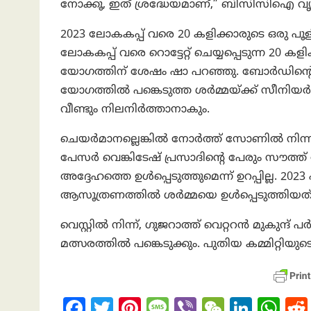
നോക്കൂ, ഇത് ശ്രദ്ധേയമാണ്,” ബിസിസിഐ വൃ
2023 ലോകകപ്പ് വരെ 20 കളിക്കാരുടെ ഒരു പൂ
ലോകകപ്പ് വരെ റൊട്ടേറ്റ് ചെയ്യപ്പെടുന്ന 20 കളി
യോഗത്തിന് ശേഷം ഷാ പറഞ്ഞു. ബോർഡിന്റ
യോഗത്തിൽ പങ്കെടുത്ത ശർമ്മയ്ക്ക് സീനി
വീണ്ടും നിലനിർത്താനാകും.
ചെയർമാനല്ലെങ്കിൽ നോർത്ത് സോണിൽ നിന്നുള
പേസർ വെങ്കിടേഷ് പ്രസാദിന്റെ പേരും സൗത്ത് 
അദ്ദേഹത്തെ ഉൾപ്പെടുത്തുമെന്ന് ഉറപ്പില്ല. 2
ആസൂത്രണത്തിൽ ശർമ്മയെ ഉൾപ്പെടുത്തിയത
വെസ്റ്റിൽ നിന്ന്, ഗുജറാത്ത് വെറ്ററൻ മുകുന
മത്സരത്തിൽ പങ്കെടുക്കും. പുതിയ കമ്മിറ്റിയുട
Fa
T
Pi
M
Vi
W
Li
W