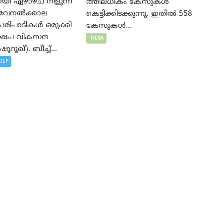
യി ഏഴാഴ്ച നീളുന്ന
ത്തിലധികം കേസുകൾ
 വേനൽക്കാല
കെട്ടിക്കിടക്കുന്നു. ഇതിൽ 558
റി പരിപാടികൾ ഒരുക്കി
കേസുകൾ...
്ഷേപ വികസന
INDIA
ൂറൂഖ്). ബീച്ച്...
ULF