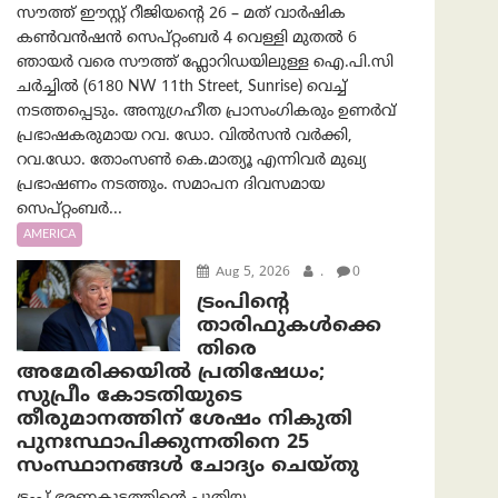
സൗത്ത് ഈസ്റ്റ് റീജിയന്റെ 26 – മത് വാർഷിക
കൺവൻഷൻ സെപ്റ്റംബർ 4 വെള്ളി മുതൽ 6
ഞായർ വരെ സൗത്ത് ഫ്ലോറിഡയിലുള്ള ഐ.പി.സി
ചർച്ചിൽ (6180 NW 11th Street, Sunrise) വെച്ച്
നടത്തപ്പെടും. അനുഗ്രഹീത പ്രാസംഗികരും ഉണർവ്
പ്രഭാഷകരുമായ റവ. ഡോ. വിൽസൻ വർക്കി,
റവ.ഡോ. തോംസൺ കെ.മാത്യൂ എന്നിവർ മുഖ്യ
പ്രഭാഷണം നടത്തും. സമാപന ദിവസമായ
സെപ്റ്റംബർ...
AMERICA
Aug 5, 2026
.
0
ട്രംപിന്റെ
താരിഫുകൾക്കെ
തിരെ
അമേരിക്കയില്‍ പ്രതിഷേധം;
സുപ്രീം കോടതിയുടെ
തീരുമാനത്തിന് ശേഷം നികുതി
പുനഃസ്ഥാപിക്കുന്നതിനെ 25
സംസ്ഥാനങ്ങൾ ചോദ്യം ചെയ്തു