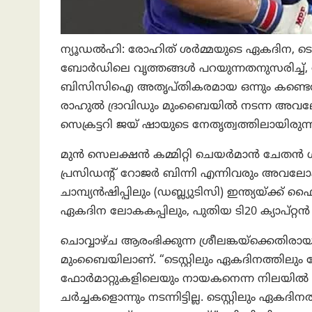
ന്യൂഡൽഹി: രോഹിത് ശർമ്മയുടെ ഏകദിന, ടെസ്റ്
ബോർഡിലെ വൃത്തങ്ങൾ പറയുന്നതനുസരിച്ച്, രോ
ബിസിസിഐ അതൃപ്‌തികരമായ ഒന്നും കണ്ടെത്തിയ
രാഹുൽ ദ്രാവിഡും മുംബൈയിൽ നടന്ന അവ
സെക്രട്ടറി ജയ് ഷായുടെ നേതൃത്വത്തിലായിരുന
മുന്‍ സെലക്ഷൻ കമ്മിറ്റി ചെയർമാൻ ചേത
പ്രസിഡന്റ് റോജർ ബിന്നി എന്നിവരും അവലോക
ചാമ്പ്യൻഷിപ്പിലും (ഡബ്ല്യുടിസി) ഇന്ത്യയ്ക
ഏകദിന ലോകകപ്പിലും, പുതിയ ടി20 ക്യാപ്റ്റൻ ഹാർ
ചൊവ്വാഴ്ച ആരംഭിക്കുന്ന ശ്രീലങ്കയ്‌ക്കെതിരാ
മുംബൈയിലാണ്. “ടെസ്റ്റിലും ഏകദിനത്തിലും ര
ഫോർമാറ്റുകളിലെയും നായകനെന്ന നിലയിൽ അദ്
ചർച്ചകളൊന്നും നടന്നിട്ടില്ല. ടെസ്റ്റിലും ഏകദ