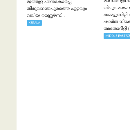
മാസങ്ങളിലാ
മുത്തൂറ്റ് ഫിൻകോർപ്പ്,
വിപുലമായ
തിരുവനന്തപുരത്തെ ഏറ്റവും
കമ്മ്യൂണിറ്
വലിയ റണ്ണേഴ്‌സ്...
ഷാർജ നിക
KERALA
അതോറിറ്റി (ഷ
MIDDLE EAST/G