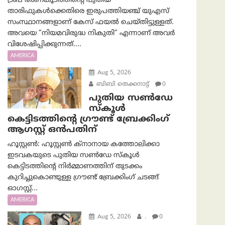
ട്രംപ് ഭരണകൂടത്തിന്റെ പുതിയ
താരിഫുകൾക്കെതിരെ ഇരുപത്തിയഞ്ച് യുഎസ്
സംസ്ഥാനങ്ങളാണ് കേസ് ഫയൽ ചെയ്തിട്ടുള്ളത്.
അവയെ “നിയമവിരുദ്ധ നികുതി” എന്നാണ് അവര്‍
വിശേഷിപ്പിക്കുന്നത്....
AMERICA
Aug 5, 2026
ബിബി തെക്കനാട്ട്
0
പുതിയ സൺഡേ
സ്കൂൾ
കെട്ടിടത്തിന്റെ ഗ്രൗണ്ട് ബ്രേക്കിംഗ്
ആഗസ്റ്റ് ഒൻപതിന്
ഹൂസ്റ്റൺ: ഹൂസ്റ്റൺ ക്നാനായ കത്തോലിക്കാ
ഇടവകയുടെ പുതിയ സൺഡേ സ്കൂൾ
കെട്ടിടത്തിന്റെ നിർമ്മാണത്തിന് തുടക്കം
കുറിച്ചുകൊണ്ടുള്ള ഗ്രൗണ്ട് ബ്രേക്കിംഗ് ചടങ്ങ്
ഓഗസ്റ്റ്...
AMERICA
Aug 5, 2026
.
0