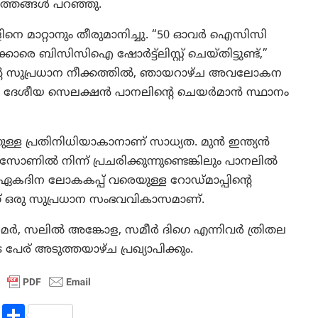
ത്തങ്ങൾ പറഞ്ഞു.
ളിനെ മാറ്റാനും തീരുമാനിച്ചു. “50 ഓവർ ഐസിസി
ക്കാരെ ബിസിസിഐ ഷോർട്ട്‌ലിസ്റ്റ് ചെയ്തിട്ടുണ്ട്,”
െ സുപ്രധാന നീക്കത്തിൽ, ഞായറാഴ്ച അവലോകന
യർ ദേശീയ സെലക്ഷൻ പാനലിന്റെ ചെയർമാൻ സ്ഥാനം
്ള പ്രതിനിധിയാകാനാണ് സാധ്യത. മുൻ ഇന്ത്യൻ
സോണിൽ നിന്ന് പ്രചരിക്കുന്നുണ്ടെങ്കിലും പാനലിൽ
023 ഏകദിന ലോകകപ്പ് വരെയുള്ള റോഡ്‌മാപ്പിന്റെ
് ഒരു സുപ്രധാന സംഭവവികാസമാണ്.
്ദ് പർമർ, സലിൽ അങ്കോള, സമീർ ദിഗെ എന്നിവർ ത്രിതല
െ പേര് അടുത്തയാഴ്ച പ്രഖ്യാപിക്കും.
R
S