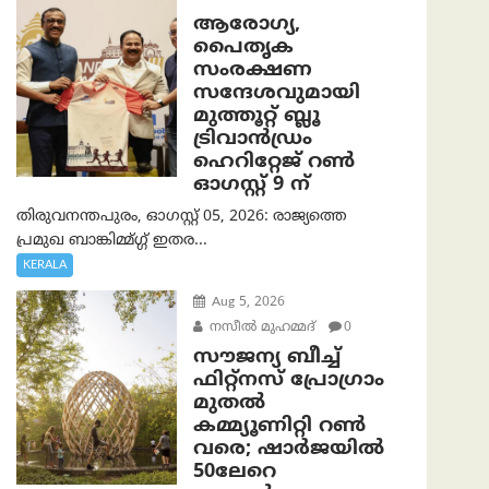
ആരോഗ്യ,
പൈതൃക
സംരക്ഷണ
സന്ദേശവുമായി
മുത്തൂറ്റ് ബ്ലൂ
ട്രിവാൻഡ്രം
ഹെറിറ്റേജ് റൺ
ഓഗസ്റ്റ് 9 ന്
തിരുവനന്തപുരം, ഓഗസ്റ്റ് 05, 2026: രാജ്യത്തെ
പ്രമുഖ ബാങ്കിമ്മ്ഗ്ഗ് ഇതര...
KERALA
Aug 5, 2026
നസീല്‍ മുഹമ്മദ്
0
സൗജന്യ ബീച്ച്
ഫിറ്റ്നസ് പ്രോ​ഗ്രാം
മുതൽ
കമ്മ്യൂണിറ്റി റൺ
വരെ; ഷാർജയിൽ
50ലേറെ