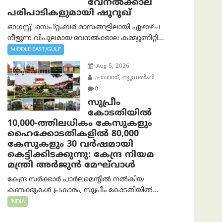
വേനൽക്കാല
പരിപാടികളുമായി ഷൂറൂഖ്
ഓഗസ്റ്റ്, സെപ്റ്റംബർ മാസങ്ങളിലായി ഏഴാഴ്ച
നീളുന്ന വിപുലമായ വേനൽക്കാല കമ്മ്യൂണിറ്റി...
MIDDLE EAST/GULF
Aug 5, 2026
പ്രശാന്ത്, ന്യൂഡല്‍ഹി
0
സുപ്രീം
കോടതിയിൽ
10,000-ത്തിലധികം കേസുകളും
ഹൈക്കോടതികളിൽ 80,000
കേസുകളും 30 വർഷമായി
കെട്ടിക്കിടക്കുന്നു: കേന്ദ്ര നിയമ
മന്ത്രി അര്‍ജുന്‍ മേഘ്‌വാള്‍
കേന്ദ്ര സർക്കാർ പാർലമെന്റിൽ നൽകിയ
കണക്കുകൾ പ്രകാരം, സുപ്രീം കോടതിയിൽ...
INDIA