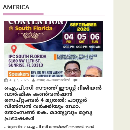
AMERICA
Aug 5, 2026
രാജു പൊന്നോലിൽ
0
ഐ.പി.സി സൗത്ത് ഈസ്റ്റ് റീജിയൻ
വാർഷിക കൺവൻഷൻ
സെപ്റ്റംബർ 4 മുതൽ; പാസ്റ്റർ
വിൽസൻ വർക്കിയും ഡോ.
തോംസൺ കെ. മാത്യൂവും മുഖ്യ
പ്രഭാഷകർ
ഫ്ളോറിഡ: ഐ.പി.സി നോർത്ത് അമേരിക്കൻ