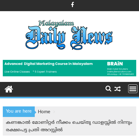
Skip
to
content
You are here
Home
കണങ്കാൽ മോണിറ്റർ നീക്കം ചെയ്തു ഡാളസ്സിൽ നിന്നും
രക്ഷപെട്ട പ്രതി അറസ്റ്റിൽ