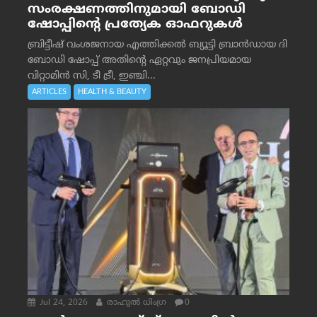
സംരക്ഷണത്തിനുമായി ബോഡി
ഷോപ്പിന്റെ പ്രത്യേക ഓഫറുകൾ
ബ്രിട്ടീഷ് വംശജനായ എത്തിക്കൽ ബ്യൂട്ടി ബ്രാൻഡായ ദി
ബോഡി ഷോപ്പ് അതിന്റെ ഏറ്റവും ജനപ്രിയമായ
വിറ്റാമിൻ സി, ടീ ട്രീ, ഇഞ്ചി...
ARTICLES
HEALTH & BEAUTY
Jul 24, 2026
രാഹുല്‍ ധിംഗ്ര
0