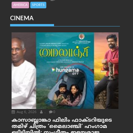
AMERICA
SPORTS
CINEMA
Aug 6, 2026
.
0
കാസാബ്ലാങ്കാ ഫിലിം ഫാക്ടറിയുടെ
തമിഴ് ചിത്രം ‘മൈലാഞ്ചി’ ഹംഗാമ
ഒടിടിയിൽ; സംഗീതം ഇളയരാജ