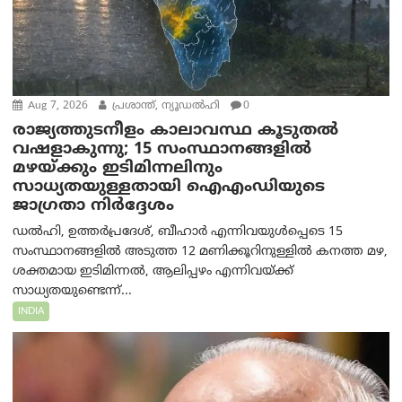
Aug 7, 2026
പ്രശാന്ത്, ന്യൂഡല്‍ഹി
0
രാജ്യത്തുടനീളം കാലാവസ്ഥ കൂടുതൽ
വഷളാകുന്നു; 15 സംസ്ഥാനങ്ങളിൽ
മഴയ്ക്കും ഇടിമിന്നലിനും
സാധ്യതയുള്ളതായി ഐഎംഡിയുടെ
ജാഗ്രതാ നിർദ്ദേശം
ഡൽഹി, ഉത്തർപ്രദേശ്, ബീഹാർ എന്നിവയുൾപ്പെടെ 15
സംസ്ഥാനങ്ങളിൽ അടുത്ത 12 മണിക്കൂറിനുള്ളിൽ കനത്ത മഴ,
ശക്തമായ ഇടിമിന്നൽ, ആലിപ്പഴം എന്നിവയ്ക്ക്
സാധ്യതയുണ്ടെന്ന്...
INDIA