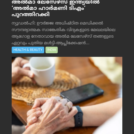
അൽമാ ലേസേഴ്സ് ഇന്ത്യയിൽ
‘അൽമാ ഹാർമണി ടിഎം’
പുറത്തിറക്കി
ന്യൂഡൽഹി: ഊർജ്ജ അധിഷ്ഠിത മെഡിക്കൽ
സൗന്ദര്യാത്മക സാങ്കേതിക വിദ്യകളുടെ മേഖലയിലെ
ആഗോള നേതാവായ അൽമ ലേസേഴ്സ് തങ്ങളുടെ
ഏറ്റവും പുതിയ മൾട്ടി-ആപ്ലിക്കേഷൻ...
HEALTH & BEAUTY
INDIA