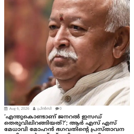
Aug 6, 2026
പ്രിന്‍സി
0
‘എന്തുകൊണ്ടാണ് ജനറൽ ഇസഡ്
തെരുവിലിറങ്ങിയത്?’; ആര്‍ എസ് എസ്
മേധാവി മോഹൻ ഭഗവതിന്റെ പ്രസ്താവന