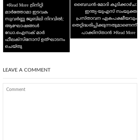
Post
k
p
ബൈഡൻ-മോദി കൂടിക്കാഴ്ച:
ട്രിനിറ്റി
navigation
ഇന്ത്യ-യുഎസ് സംയുക്ത
മാർത്തോമാ ഇടവക
p
പ്രസ്താവന ഏകപക്ഷീയവും
സുവർണ്ണ ജൂബിലി നിറവിൽ;
തെറ്റിദ്ധരിപ്പിക്കുന്നതുമാണെന്ന്
ആഘോഷങ്ങൾ
ഡോ.ഐസക് മാർ
പാക്കിസ്താന്‍
ഫീലക്സിനോസ് ഉത്‌ഘാടനം
ചെയ്തു
LEAVE A COMMENT