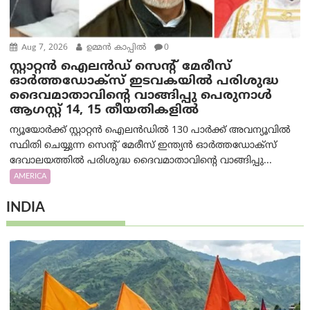
Aug 7, 2026
ഉമ്മന്‍ കാപ്പില്‍
0
സ്റ്റാറ്റൻ ഐലൻഡ് സെന്റ് മേരീസ്
ഓർത്തഡോക്സ് ഇടവകയിൽ പരിശുദ്ധ
ദൈവമാതാവിന്റെ വാങ്ങിപ്പു പെരുനാൾ
ആഗസ്റ്റ് 14, 15 തീയതികളിൽ
ന്യൂയോർക്ക് സ്റ്റാറ്റൻ ഐലൻഡിൽ 130 പാർക്ക് അവന്യൂവിൽ
സ്ഥിതി ചെയ്യുന്ന സെന്റ് മേരീസ് ഇന്ത്യൻ ഓർത്തഡോക്സ്
ദേവാലയത്തിൽ പരിശുദ്ധ ദൈവമാതാവിന്റെ വാങ്ങിപ്പു...
AMERICA
INDIA