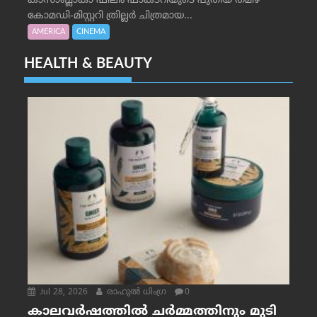
കാസാബ്ലാങ്കാ ഫിലിം ഫാക്ടറിയുടെ പുതിയ തമിഴ്
കോമഡി-മിസ്റ്ററി ത്രില്ലർ ചിത്രമായ...
AMERICA
CINEMA
HEALTH & BEAUTY
Jul 28, 2026
രാഹുല്‍ ധിംഗ്ര
0
കാലവർഷത്തിൽ ചർമ്മത്തിനും മുടി