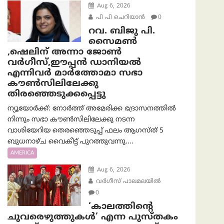
Aug 6, 2026
പി പി ചെറിയാൻ
0
റവ. ബിജു പി.
സൈമൺ
,ഷെലിന് അന്നാ ജോൺ
വർഗീസ്,ഈപ്പൻ ഡാനിയൽ
എന്നിവർ മാർത്തോമാ സഭാ
കൗൺസിലിലേക്കു
തിരഞ്ഞെടുക്കപ്പെട്ടു
ന്യൂയോർക്ക്: നോർത്ത് അമേരിക്ക ഭദ്രാസനത്തിൽ
നിന്നും സഭാ കൗൺസിലിലേക്കു നടന്ന
വാശിയേറിയ തെരഞ്ഞെടുപ്പ് ഫലം ആഗസ്ത് 5
ബുധനാഴ്ച വൈകീട്ട് പുറത്തുവന്നു....
AMERICA
Aug 6, 2026
വര്‍ഗീസ് പാലമലയില്‍
0
‘കാലത്തിന്‍റെ
ചുവരെഴുത്തുകള്‍’ എന്ന പുസ്തകം