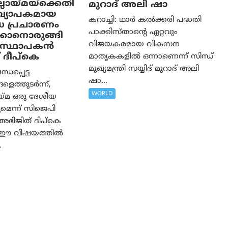
ലായ്മയ്ക്കെതി
മുറാദ് അലി ഷാ
യവ്യാപകമായ
കറാച്ചി: ഥാർ കൽക്കരി പദ്ധതി
ധ പ്രചാരണം
പാക്കിസ്താന്റെ ഏറ്റവും
കാനൊരുങ്ങി
വിജയകരമായ വികസന
സ്ഥാപകന്‍
 ദീപ്കെ
മാതൃകകളിൽ ഒന്നാണെന്ന് സിന്ധ്
മുഖ്യമന്ത്രി സയ്യിദ് മുറാദ് അലി
്ധപ്പെട്ട
ഷാ...
ളെത്തുടർന്ന്,
WORLD
യ്മ ഒരു ദേശീയ
ുമെന്ന് സിജെപി
ഭിജിത് ദിപ്കെ
്ചു. ഈ വിഷയത്തിൽ
.