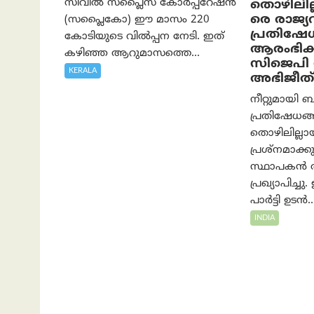
സിവിൽ സപ്ലൈസ് കോർപ്പറേഷൻ
തൊഴിലില്
രെ രാജ്
(സപ്ലൈകോ) ഈ മാസം 220
പ്രതിഷേ
കോടിയുടെ വിൽപ്പന നേടി. ഇത്
ആരംഭിക്
കഴിഞ്ഞ ആറുമാസത്തെ...
സിജെപി 
KERALA
അഭിജീത്
നീറ്റുമായി ബന
പ്രതിഷേധങ്ങ
തൊഴിലില്ലാ
പ്രശ്നമാക്ക
സ്ഥാപകൻ അ
പ്രഖ്യാപിച
പാർട്ടി ഉടൻ..
INDIA