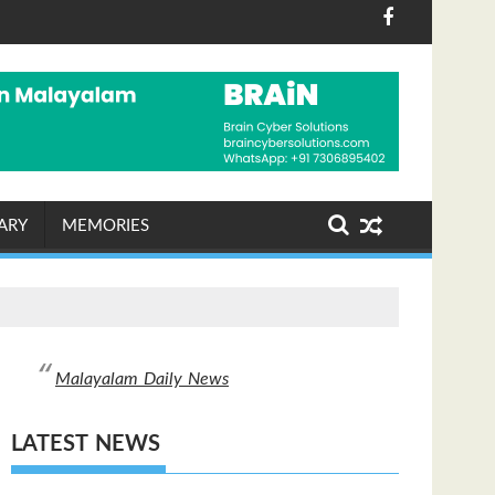
 ദീപ്കെ
്ധ് മുഖ്യമന്ത്രി സയ്യിദ് മുറാദ് അലി ഷാ
ടുക്ക് കപ്പൽ പാതയിൽ ഇറാനും ഒമാനും ധാരണയിലെത്തി: 
രാശിഫലം (06-08-2026 വ
ARY
MEMORIES
Malayalam Daily News
LATEST NEWS