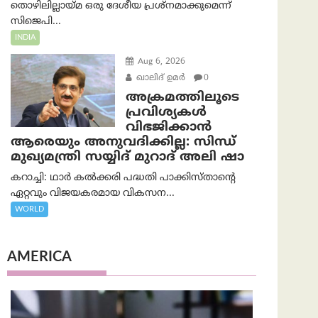
തൊഴിലില്ലായ്മ ഒരു ദേശീയ പ്രശ്നമാക്കുമെന്ന്
സിജെപി...
INDIA
Aug 6, 2026
ഖാലിദ് ഉമര്‍
0
അക്രമത്തിലൂടെ
പ്രവിശ്യകൾ
വിഭജിക്കാൻ
ആരെയും അനുവദിക്കില്ല: സിന്ധ്
മുഖ്യമന്ത്രി സയ്യിദ് മുറാദ് അലി ഷാ
കറാച്ചി: ഥാർ കൽക്കരി പദ്ധതി പാക്കിസ്താന്റെ
ഏറ്റവും വിജയകരമായ വികസന...
WORLD
AMERICA