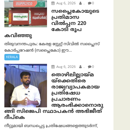
Aug 6, 2026
.
0
സപ്ലൈകോയുടെ
പ്രതിമാസ
വിൽപ്പന 220
കോടി രൂപ
കവിഞ്ഞു
തിരുവനന്തപുരം: കേരള സ്റ്റേറ്റ് സിവിൽ സപ്ലൈസ്
കോർപ്പറേഷൻ (സപ്ലൈകോ) ഈ...
KERALA
Aug 6, 2026
.
0
തൊഴിലില്ലായ്മ
യ്ക്കെതിരെ
രാജ്യവ്യാപകമായ
പ്രതിഷേധ
പ്രചാരണം
ആരംഭിക്കാനൊരു
ങ്ങി സിജെപി സ്ഥാപകന്‍ അഭിജീത്
ദീപ്കെ
നീറ്റുമായി ബന്ധപ്പെട്ട പ്രതിഷേധങ്ങളെത്തുടർന്ന്,