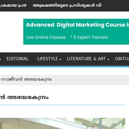
്രചാരണം ആരംഭിക്കാനൊരുങ്ങി സിജെപി സ്ഥാപകന്‍ അഭിജീത്
തിലൂടെ പ്രവിശ്യകൾ വിഭജിക്കാൻ ആരെയും അനുവദിക്കില്ല: സിന
ഹോർമുസ് കടലി
EDITORIAL
LIFESTYLE
LITERATURE & ART
OBITU
നവജീവൻ അഭയകേന്ദ്രം
 അഭയകേന്ദ്രം