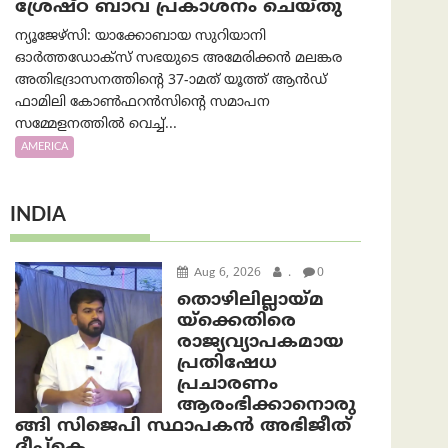
ശ്രേഷ്ഠ ബാവ പ്രകാശനം ചെയ്തു
ന്യൂജേഴ്സി: യാക്കോബായ സുറിയാനി
ഓര്‍ത്തഡോക്സ് സഭയുടെ അമേരിക്കന്‍ മലങ്കര
അതിഭദ്രാസനത്തിന്‍റെ 37-ാമത് യൂത്ത് ആന്‍ഡ്
ഫാമിലി കോണ്‍ഫറന്‍സിന്‍റെ സമാപന
സമ്മേളനത്തില്‍ വെച്ച്...
AMERICA
INDIA
Aug 6, 2026
.
0
തൊഴിലില്ലായ്മ
യ്ക്കെതിരെ
രാജ്യവ്യാപകമായ
പ്രതിഷേധ
പ്രചാരണം
ആരംഭിക്കാനൊരു
ങ്ങി സിജെപി സ്ഥാപകന്‍ അഭിജീത്
ദീപ്കെ