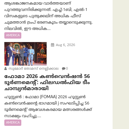
ആശങ്കാജനകമായ വാർത്തയാണ്
പുറത്തുവന്നിരിക്കുന്നത്. എച്ച്-1ബി, എൽ-1
വിസകളുടെ പുതുക്കലിന് അധിക ഫീസ്
ചുമത്താൻ ട്രംപ് ഭരണകൂടം തയ്യാറെടുക്കുന്നു.
നിലവിൽ, ഈ അധിക...
AMERICA
Aug 6, 2026
സുമോദ് തോമസ് നെല്ലിക്കാല
0
ഫോമാ 2026 കൺവെൻഷൻ 56
ടൂർണമെന്റ്: ഫിലഡൽഫിയ ടീം
ചാമ്പ്യൻമാരായി
ഹൂസ്റ്റൺ : ഫോമാ (FOMAA) 2026 ഹൂസ്റ്റൺ
കൺവെൻഷന്റെ ഭാഗമായി j സംഘടിപ്പിച്ച 56
ടൂർണമെന്റ് ആവേശകരമായ മത്സരങ്ങൾക്ക്
സാക്ഷ്യം വഹിച്ചു....
AMERICA