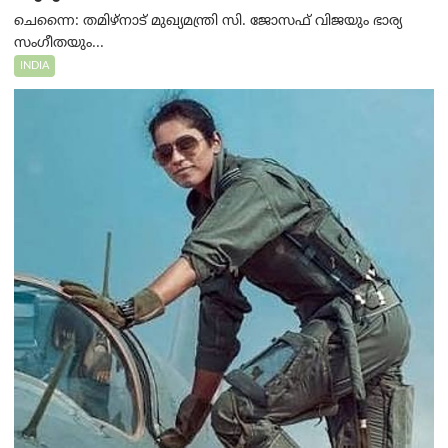
ചെന്നൈ: തമിഴ്‌നാട് മുഖ്യമന്ത്രി സി. ജോസഫ് വിജയും ഭാര്യ
സംഗീതയും...
INDIA