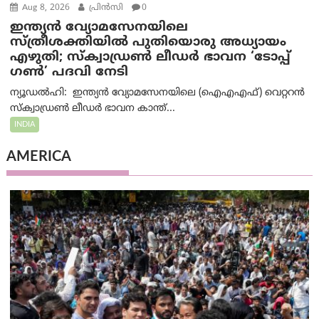
Aug 8, 2026
പ്രിന്‍സി
0
ഇന്ത്യൻ വ്യോമസേനയിലെ
സ്ത്രീശക്തിയിൽ പുതിയൊരു അധ്യായം
എഴുതി; സ്ക്വാഡ്രൺ ലീഡർ ഭാവന ‘ടോപ്പ്
ഗൺ’ പദവി നേടി
ന്യൂഡൽഹി: ഇന്ത്യൻ വ്യോമസേനയിലെ (ഐഎഎഫ്) വെറ്ററൻ
സ്ക്വാഡ്രൺ ലീഡർ ഭാവന കാന്ത്...
INDIA
AMERICA