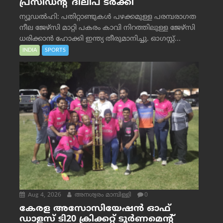
പ്രസിഡന്റ് ദിലീപ് ടര്‍ക്കി
ന്യൂഡൽഹി: പതിറ്റാണ്ടുകൾ പഴക്കമുള്ള പരമ്പരാഗത
നീല ജേഴ്‌സി മാറ്റി പകരം കാവി നിറത്തിലുള്ള ജേഴ്‌സി
ധരിക്കാൻ ഹോക്കി ഇന്ത്യ തീരുമാനിച്ചു. ഓഗസ്റ്റ്...
INDIA
SPORTS
Aug 4, 2026
അനശ്വരം മാമ്പിള്ളി
0
കേരള അസോസിയേഷൻ ഓഫ്
ഡാളസ് ടി20 ക്രിക്കറ്റ് ടൂർണമെന്റ്