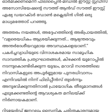
ഓർമിക്കണമെന്ന് ഫിലിപ്പൈൻ-മിഡിൽ ഈസ്റ്റ് സ്റ്റഡീസ്
അസോസിയേഷന്റെ സൗത്ത് ആൻഡ് സൗത്ത് ഈസ്റ്റ്
ഏഷ്യ ഡയറക്ടർ ഡോൺ മക്ലെയിൻ ഗിൽ ഒരു
മാധ്യമത്തോട് പറഞ്ഞു.
അത്തരം നയങ്ങൾ, അദ്ദേഹത്തിന്റെ അഭിപ്രായത്തിൽ,
“വളരെയധികം ആശ്രയിക്കുന്നത്… ആഭ്യന്തരവും
അന്തർദേശീയവുമായ അവസ്ഥകളെയാണ്.”
പകർച്ചവ്യാധിയുടെ വിനാശകരമായ സാമൂഹിക
സാമ്പത്തിക പ്രത്യാഘാതങ്ങൾ, കിഴക്കൻ യൂറോപ്പിൽ
നടന്നുകൊണ്ടിരിക്കുന്ന യുദ്ധം, മറാവി നഗരത്തിലെ
നിവാസികളുടെ അപൂർണ്ണമായ പുനരധിവാസം
എന്നിവയിൽ നിന്ന് ഫിലിപ്പീൻസ് തുടർന്നും
അനുഭവിക്കുന്നതിനാൽ പ്രായോഗിക തീരുമാനങ്ങൾ
എടുക്കേണ്ടതിന്റെ ആവശ്യകത മനിലയ്ക്ക്
നിർണായകമാണ്.
റിട്ടയേർഡ് ജനറലും സൈനിക ചരിത്രകാരനുമായ