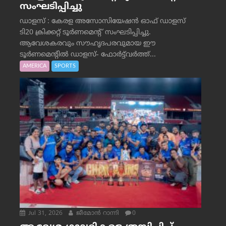
സംഘടിപ്പിച്ചു
ഡാളസ് : കേരള അസോസിയേഷൻ ഓഫ് ഡാളസ്
ടി20 ക്രിക്കറ്റ് ടൂർണമെന്റ് സംഘടിപ്പിച്ചു.
ആവേശകരവും സൗഹൃദപരവുമായ ഈ
ടൂർണമെന്റിൽ ഡാളസ്- ഫോർട്ട്‌വര്‍ത്ത്...
AMERICA
SPORTS
Jul 31, 2026
ജീമോന്‍ റാന്നി
0