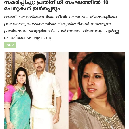
സമർപ്പിച്ചു; പ്രതിനിധി സംഘത്തിൽ 10
പേരുകൾ ഉൾപ്പെടും
റാഞ്ചി : ഝാർഖണ്ഡിലെ വിവിധ മത്സര പരീക്ഷകളിലെ
ക്രമക്കേടുകൾക്കെതിരെ വിദ്യാർത്ഥികൾ നടത്തുന്ന
പ്രതിഷേധം വെള്ളിയാഴ്ച പതിനാലാം ദിവസവും പൂർണ്ണ
ശക്തിയോടെ തുടർന്നു....
INDIA