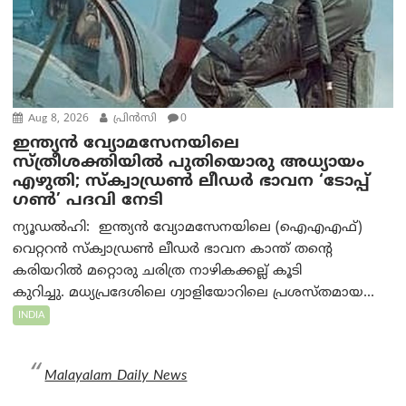
Aug 8, 2026
പ്രിന്‍സി
0
ഇന്ത്യൻ വ്യോമസേനയിലെ
സ്ത്രീശക്തിയിൽ പുതിയൊരു അധ്യായം
എഴുതി; സ്ക്വാഡ്രൺ ലീഡർ ഭാവന ‘ടോപ്പ്
ഗൺ’ പദവി നേടി
ന്യൂഡൽഹി: ഇന്ത്യൻ വ്യോമസേനയിലെ (ഐഎഎഫ്)
വെറ്ററൻ സ്ക്വാഡ്രൺ ലീഡർ ഭാവന കാന്ത് തന്റെ
കരിയറിൽ മറ്റൊരു ചരിത്ര നാഴികക്കല്ല് കൂടി
കുറിച്ചു. മധ്യപ്രദേശിലെ ഗ്വാളിയോറിലെ പ്രശസ്തമായ...
INDIA
Malayalam Daily News