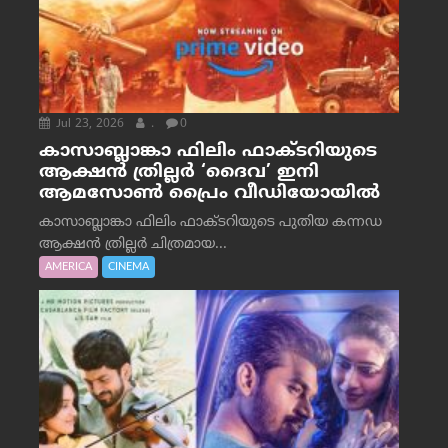
Jul 23, 2026
.
0
കാസാബ്ലാങ്കാ ഫിലിം ഫാക്ടറിയുടെ
ആക്ഷൻ ത്രില്ലർ ‘ദൈവ’ ഇനി
ആമസോൺ പ്രൈം വീഡിയോയിൽ
കാസാബ്ലാങ്കാ ഫിലിം ഫാക്ടറിയുടെ പുതിയ കന്നഡ
ആക്ഷൻ ത്രില്ലർ ചിത്രമായ...
AMERICA
CINEMA