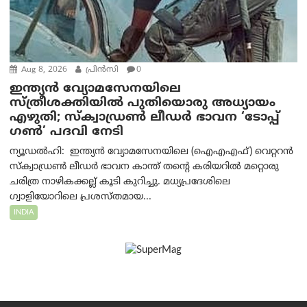
Aug 8, 2026
പ്രിന്‍സി
0
ഇന്ത്യൻ വ്യോമസേനയിലെ
സ്ത്രീശക്തിയിൽ പുതിയൊരു അധ്യായം
എഴുതി; സ്ക്വാഡ്രൺ ലീഡർ ഭാവന ‘ടോപ്പ്
ഗൺ’ പദവി നേടി
ന്യൂഡൽഹി: ഇന്ത്യൻ വ്യോമസേനയിലെ (ഐഎഎഫ്) വെറ്ററൻ
സ്ക്വാഡ്രൺ ലീഡർ ഭാവന കാന്ത് തന്റെ കരിയറിൽ മറ്റൊരു
ചരിത്ര നാഴികക്കല്ല് കൂടി കുറിച്ചു. മധ്യപ്രദേശിലെ
ഗ്വാളിയോറിലെ പ്രശസ്തമായ...
INDIA