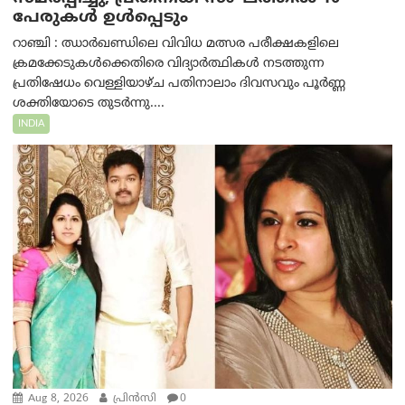
പേരുകൾ ഉൾപ്പെടും
റാഞ്ചി : ഝാർഖണ്ഡിലെ വിവിധ മത്സര പരീക്ഷകളിലെ
ക്രമക്കേടുകൾക്കെതിരെ വിദ്യാർത്ഥികൾ നടത്തുന്ന
പ്രതിഷേധം വെള്ളിയാഴ്ച പതിനാലാം ദിവസവും പൂർണ്ണ
ശക്തിയോടെ തുടർന്നു....
INDIA
Aug 8, 2026
പ്രിന്‍സി
0