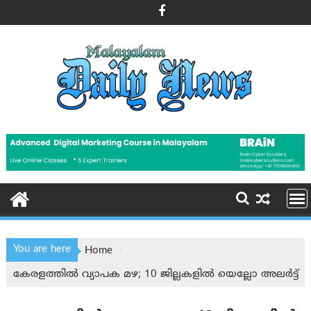
Skip
to
content
You are here
Home
കേരളത്തിൽ വ്യാപക മഴ; 10 ജില്ലകളിൽ യെല്ലോ അലർട്ട്