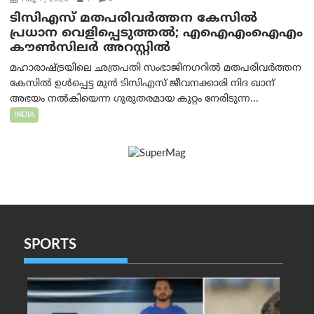
ടിസിഎസ് മതപരിവർത്തന കേസിൽ
പ്രധാന വെളിപ്പെടുത്തൽ; എഐഎംഐഎം
കൗൺസിലർ അറസ്റ്റിൽ
മഹാരാഷ്ട്രയിലെ ഛത്രപതി സംഭാജിനഗറിൽ മതപരിവർത്തന
കേസിൽ ഉൾപ്പെട്ട മുൻ ടിസിഎസ് ജീവനക്കാരി നിദ ഖാന്
അഭയം നൽകിയെന്ന ഗുരുതരമായ കുറ്റം നേരിടുന്ന...
INDIA
SPORTS