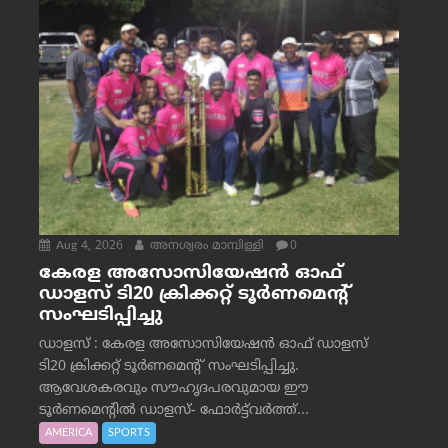
Aug 4, 2026
അനശ്വരം മാമ്പിള്ളി
0
കേരള അസോസിയേഷൻ ഓഫ്
ഡാളസ് ടി20 ക്രിക്കറ്റ് ടൂർണമെന്റ്
സംഘടിപ്പിച്ചു
ഡാളസ് : കേരള അസോസിയേഷൻ ഓഫ് ഡാളസ്
ടി20 ക്രിക്കറ്റ് ടൂർണമെന്റ് സംഘടിപ്പിച്ചു.
ആവേശകരവും സൗഹൃദപരവുമായ ഈ
ടൂർണമെന്റിൽ ഡാളസ്- ഫോർട്ട്‌വര്‍ത്ത്...
AMERICA
SPORTS