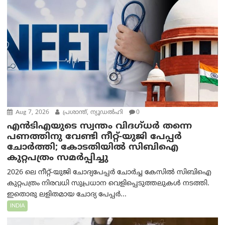
Aug 7, 2026
പ്രശാന്ത്, ന്യൂഡല്‍ഹി
0
എൻ‌ടി‌എയുടെ സ്വന്തം വിദഗ്ധർ തന്നെ
പണത്തിനു വേണ്ടി നീറ്റ്-യു‌ജി പേപ്പർ
ചോർത്തി; കോടതിയില്‍ സിബിഐ
കുറ്റപത്രം സമര്‍പ്പിച്ചു
2026 ലെ നീറ്റ്-യുജി ചോദ്യപേപ്പർ ചോർച്ച കേസിൽ സിബിഐ
കുറ്റപത്രം നിരവധി സുപ്രധാന വെളിപ്പെടുത്തലുകൾ നടത്തി.
ഇതൊരു ലളിതമായ ചോദ്യ പേപ്പർ...
INDIA