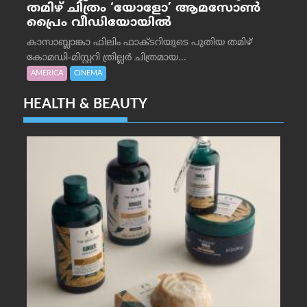
തമിഴ് ചിത്രം ‘യോളോ’ ആമസോൺ
പ്രൈം വീഡിയോയിൽ
കാസാബ്ലാങ്കാ ഫിലിം ഫാക്ടറിയുടെ പുതിയ തമിഴ്
കോമഡി-മിസ്റ്ററി ത്രില്ലർ ചിത്രമായ...
AMERICA
CINEMA
HEALTH & BEAUTY