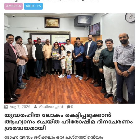
AMERICA
ARTICLES
Aug 7, 2026
മീഡിയാ പ്ലസ്
0
യുദ്ധരഹിത ലോകം കെട്ടിപ്പടുക്കാന്‍
ആഹ്വാനം ചെയ്ത ഹിരോഷിമ ദിനാചരണം
ശ്രദ്ധേയമായി
ദോഹ: യുദ്ധം ഒരിക്കലും ഒരു പ്രശ്‌നത്തിന്റെയും