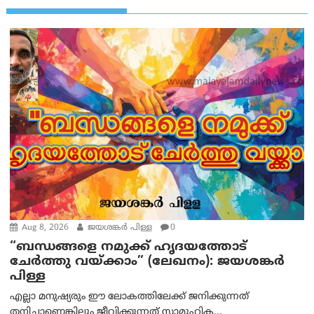
Aug 8, 2026
ജയശങ്കര്‍ പിള്ള
0
“ബന്ധങ്ങളെ നമുക്ക് ഹൃദയത്തോട്
ചേർത്തു വയ്ക്കാം” (ലേഖനം): ജയശങ്കര്‍
പിള്ള
എല്ലാ മനുഷ്യരും ഈ ലോകത്തിലേക്ക് ജനിക്കുന്നത്
തനിച്ചാണെങ്കിലും ജീവിക്കുന്നത് സാമൂഹിക...