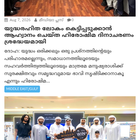
Aug 7, 2026
മീഡിയാ പ്ലസ്
0
യുദ്ധരഹിത ലോകം കെട്ടിപ്പടുക്കാന്‍
ആഹ്വാനം ചെയ്ത ഹിരോഷിമ ദിനാചരണം
ശ്രദ്ധേയമായി
ദോഹ: യുദ്ധം ഒരിക്കലും ഒരു പ്രശ്‌നത്തിന്റെയും
പരിഹാരമല്ലെന്നും, സമാധാനത്തിലൂടെയും
സഹവര്‍ത്തിത്വത്തിലൂടെയും മാത്രമേ മനുഷ്യരാശിക്ക്
സുരക്ഷിതവും സമൃദ്ധവുമായ ഭാവി സൃഷ്ടിക്കാനാകൂ
എന്നും ഹിരോഷിമ...
MIDDLE EAST/GULF