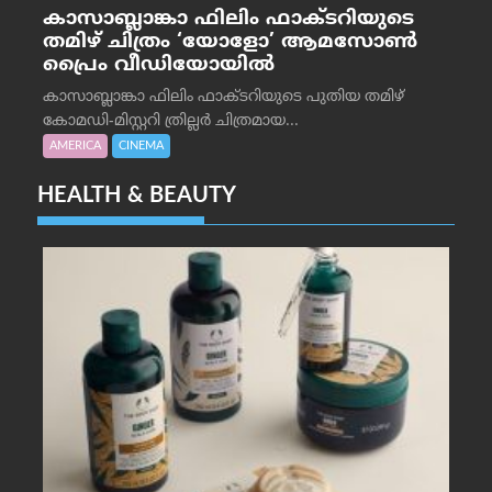
കാസാബ്ലാങ്കാ ഫിലിം ഫാക്ടറിയുടെ
തമിഴ് ചിത്രം ‘യോളോ’ ആമസോൺ
പ്രൈം വീഡിയോയിൽ
കാസാബ്ലാങ്കാ ഫിലിം ഫാക്ടറിയുടെ പുതിയ തമിഴ്
കോമഡി-മിസ്റ്ററി ത്രില്ലർ ചിത്രമായ...
AMERICA
CINEMA
HEALTH & BEAUTY