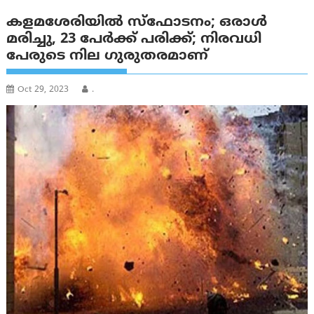
കളമശേരിയിൽ സ്‌ഫോടനം; ഒരാൾ
മരിച്ചു, 23 പേർക്ക് പരിക്ക്; നിരവധി
പേരുടെ നില ഗുരുതരമാണ്
Oct 29, 2023
.