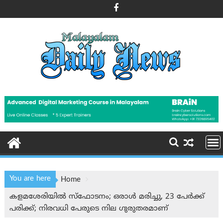
Skip
to
content
You are here
Home
കളമശേരിയിൽ സ്‌ഫോടനം; ഒരാൾ മരിച്ചു, 23 പേർക്ക്
പരിക്ക്; നിരവധി പേരുടെ നില ഗുരുതരമാണ്