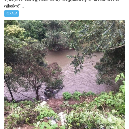
വീൽസ്’...
KERALA