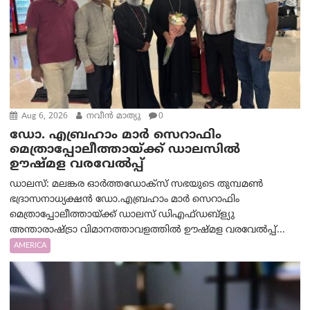
Aug 6, 2026
നവീൻ മാത്യു
0
ഡോ. എബ്രഹാം മാർ സെറാഫിം
മെത്രാപ്പോലീത്തായ്ക്ക് ഡാലസിൽ
ഊഷ്മള വരവേൽപ്പ്
ഡാലസ്: മലങ്കര ഓർത്തഡോക്സ് സഭയുടെ തുമ്പമൺ
ഭദ്രാസനാധ്യക്ഷൻ ഡോ.എബ്രഹാം മാർ സെറാഫിം
മെത്രാപ്പോലീത്തായ്ക്ക് ഡാലസ് ഡിഎഫ്ഡബ്ള്യു
അന്താരാഷ്ട്രാ വിമാനത്താവളത്തിൽ ഊഷ്മള വരവേൽപ്പ്...
AMERICA