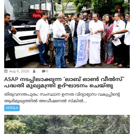
Aug 6, 2026
.
0
ASAP നടപ്പിലാക്കുന്ന ‘ലാബ് ഓൺ വീൽസ്’
പദ്ധതി മുഖ്യമന്ത്രി ഉദ്ഘാടനം ചെയ്തു
തിരുവനന്തപുരം: സംസ്ഥാന ഉന്നത വിദ്യാഭ്യാസ വകുപ്പിന്റെ
ആഭിമുഖ്യത്തിൽ അഡീഷണൽ സ്കിൽ...
KERALA