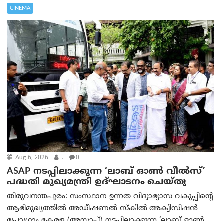
CINEMA
Aug 6, 2026
.
0
ASAP നടപ്പിലാക്കുന്ന ‘ലാബ് ഓൺ വീൽസ്’
പദ്ധതി മുഖ്യമന്ത്രി ഉദ്ഘാടനം ചെയ്തു
തിരുവനന്തപുരം: സംസ്ഥാന ഉന്നത വിദ്യാഭ്യാസ വകുപ്പിന്റെ
ആഭിമുഖ്യത്തിൽ അഡീഷണൽ സ്കിൽ അക്വിസിഷൻ
പ്രോഗ്രാം കേരള (അസാപ്) നടപ്പിലാക്കുന്ന ‘ലാബ് ഓൺ