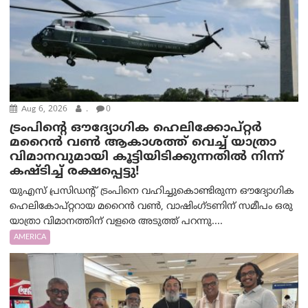
Aug 6, 2026
.
0
ട്രം‌പിന്റെ ഔദ്യോഗിക ഹെലിക്കോപ്റ്റര്‍
മറൈന്‍ വണ്‍ ആകാശത്ത് വെച്ച് യാത്രാ
വിമാനവുമായി കൂട്ടിയിടിക്കുന്നതിൽ നിന്ന്
കഷ്ടിച്ച് രക്ഷപ്പെട്ടു!
യുഎസ് പ്രസിഡന്റ് ട്രംപിനെ വഹിച്ചുകൊണ്ടിരുന്ന ഔദ്യോഗിക
ഹെലികോപ്റ്ററായ മറൈൻ വൺ, വാഷിംഗ്ടണിന് സമീപം ഒരു
യാത്രാ വിമാനത്തിന് വളരെ അടുത്ത് പറന്നു....
AMERICA