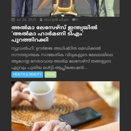
Jul 24, 2026
രാഹുല്‍ ധിംഗ്ര
0
അൽമാ ലേസേഴ്സ് ഇന്ത്യയിൽ
‘അൽമാ ഹാർമണി ടിഎം’
പുറത്തിറക്കി
ന്യൂഡൽഹി: ഊർജ്ജ അധിഷ്ഠിത മെഡിക്കൽ
സൗന്ദര്യാത്മക സാങ്കേതിക വിദ്യകളുടെ മേഖലയിലെ
ആഗോള നേതാവായ അൽമ ലേസേഴ്സ് തങ്ങളുടെ
ഏറ്റവും പുതിയ മൾട്ടി-ആപ്ലിക്കേഷൻ...
HEALTH & BEAUTY
INDIA