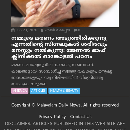
Jun 23, 2026
എബി മക്കപ്പുഴ
0
നമ്മുടെ മരണം അടുത്തിരിക്കുന്നു
എന്നതിന്റെ സിഗ്നലുകൾ ശരീരവും
മനസ്സും നല്‍കുന്നു: ജേണല്‍ ഓഫ്
ക്ലിനിക്കല്‍ ഓങ്കോളജി പഠനം
മരണം മനുഷ്യനു ഭീതി ഉണ്ടക്കുന്ന ഒന്നാണ്.
കാലങ്ങളായി സാമ്പാധിച്ച സ്വത്തു വകകളും, മനുഷ്യ
ബന്ധങ്ങളെയും ഒരു നിമിഷത്തിൽ വിട്ടെറിഞ്ഞു
പോകുക നമുക്ക്...
AMERICA
ARTICLES
HEALTH & BEAUTY
Copyright © Malayalam Daily News. All rights reserved
Privacy Policy
Contact Us
DISCLAIMER: ARTICLES PUBLISHED IN THIS WEB SITE ARE