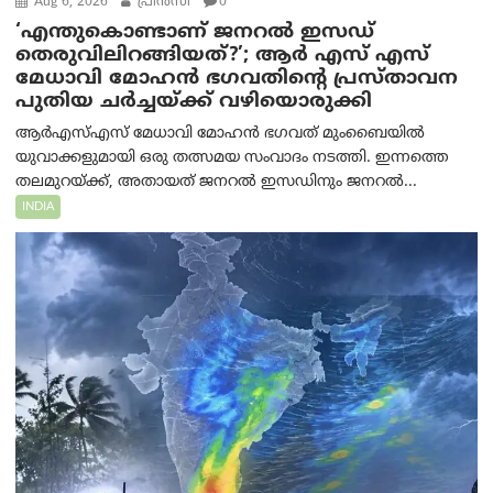
Aug 6, 2026
പ്രിന്‍സി
0
‘എന്തുകൊണ്ടാണ് ജനറൽ ഇസഡ്
തെരുവിലിറങ്ങിയത്?’; ആര്‍ എസ് എസ്
മേധാവി മോഹൻ ഭഗവതിന്റെ പ്രസ്താവന
പുതിയ ചര്‍ച്ചയ്ക്ക് വഴിയൊരുക്കി
ആർ‌എസ്‌എസ് മേധാവി മോഹൻ ഭഗവത് മുംബൈയിൽ
യുവാക്കളുമായി ഒരു തത്സമയ സംവാദം നടത്തി. ഇന്നത്തെ
തലമുറയ്ക്ക്, അതായത് ജനറൽ ഇസഡിനും ജനറൽ...
INDIA