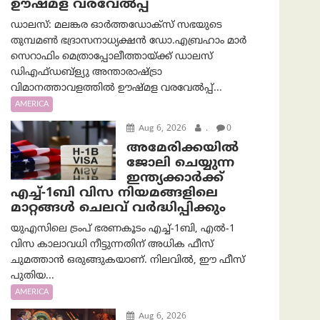
ഊഷ്മള വരവേൽപ്പ്
ഡാലസ്: മലങ്കര ഓർത്തഡോക്സ് സഭയുടെ
തുമ്പമൺ ഭദ്രാസനാധ്യക്ഷൻ ഡോ.എബ്രഹാം മാർ
സെറാഫിം മെത്രാപ്പോലീത്തായ്ക്ക് ഡാലസ്
ഡിഎഫ്ഡബ്ള്യു അന്താരാഷ്ട്രാ
വിമാനത്താവളത്തിൽ ഊഷ്മള വരവേൽപ്പ്...
AMERICA
Aug 6, 2026
.
0
അമേരിക്കയില്‍
ജോലി ചെയ്യുന്ന
ഇന്ത്യക്കാർക്ക്
എച്ച്-1ബി വിസ നിയമങ്ങളിലെ
മാറ്റങ്ങൾ ചെലവ് വർദ്ധിപ്പിക്കും
യുഎസിലെ ട്രംപ് ഭരണകൂടം എച്ച്-1ബി, എൽ-1
വിസ കാലാവധി നീട്ടുന്നതിന് അധിക ഫീസ്
ചുമത്താൻ ഒരുങ്ങുകയാണ്. നിലവിൽ, ഈ ഫീസ്
പുതിയ...
AMERICA
Aug 6, 2026