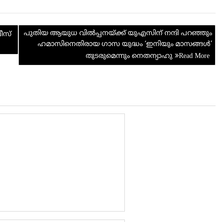
d
ar
di
e
പുതിയ ആയുധ വിൽപ്പനയ്ക്ക് യുഎസിന് നന്ദി പറഞ്ഞും
t
ീസ്
ഹമാസിനെതിരായ ഗാസ യുദ്ധം ‘ഇനിയും മാസങ്ങൾ’
തുടരുമെന്നും നെതന്യാഹു