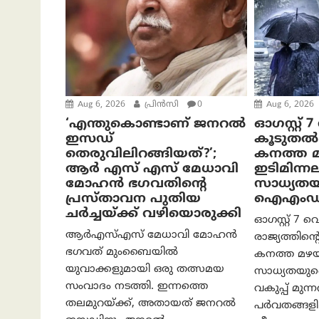
Aug 6, 2026
പ്രിന്‍സി
0
Aug 6, 2026
‘എന്തുകൊണ്ടാണ് ജനറൽ
ഓഗസ്റ്റ്
ഇസഡ്
കൂടുതൽ
തെരുവിലിറങ്ങിയത്?’;
കനത്ത മ
ആര്‍ എസ് എസ് മേധാവി
ഇടിമിന്ന
മോഹൻ ഭഗവതിന്റെ
സാധ്യതയ
പ്രസ്താവന പുതിയ
ഐഎംഡി മ
ചര്‍ച്ചയ്ക്ക് വഴിയൊരുക്കി
ഓഗസ്റ്റ് 7 വ
ആർ‌എസ്‌എസ് മേധാവി മോഹൻ
രാജ്യത്തിന്റ
ഭഗവത് മുംബൈയിൽ
കനത്ത മഴയ്
യുവാക്കളുമായി ഒരു തത്സമയ
സാധ്യതയുണ്
സംവാദം നടത്തി. ഇന്നത്തെ
വകുപ്പ് മുന്
തലമുറയ്ക്ക്, അതായത് ജനറൽ
പർവതങ്ങളി