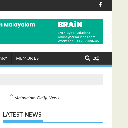
കത്തെ അസ്വസ്ഥമാക്കിയേക്കും
രാഷ്ട്രീയ ഭരണനേതൃത്വങ്
ARY
MEMORIES
Malayalam Daily News
LATEST NEWS