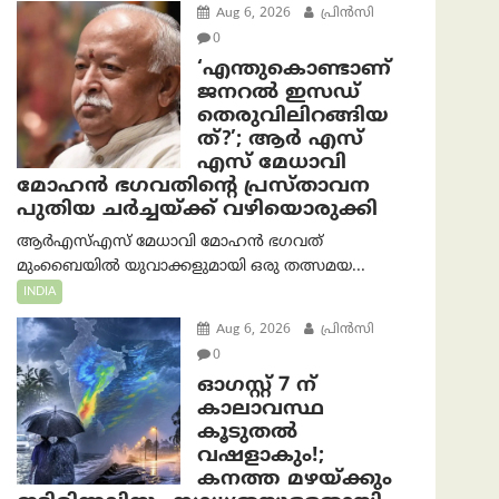
Aug 6, 2026
പ്രിന്‍സി
0
‘എന്തുകൊണ്ടാണ്
ജനറൽ ഇസഡ്
തെരുവിലിറങ്ങിയ
ത്?’; ആര്‍ എസ്
എസ് മേധാവി
മോഹൻ ഭഗവതിന്റെ പ്രസ്താവന
പുതിയ ചര്‍ച്ചയ്ക്ക് വഴിയൊരുക്കി
ആർ‌എസ്‌എസ് മേധാവി മോഹൻ ഭഗവത്
മുംബൈയിൽ യുവാക്കളുമായി ഒരു തത്സമയ...
INDIA
Aug 6, 2026
പ്രിന്‍സി
0
ഓഗസ്റ്റ് 7 ന്
കാലാവസ്ഥ
കൂടുതൽ
വഷളാകും!;
കനത്ത മഴയ്ക്കും