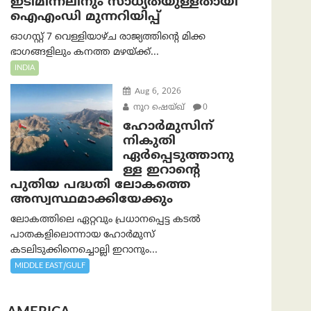
ഇടിമിന്നലിനും സാധ്യതയുള്ളതായി
ഐഎംഡി മുന്നറിയിപ്പ്
ഓഗസ്റ്റ് 7 വെള്ളിയാഴ്ച രാജ്യത്തിന്റെ മിക്ക
ഭാഗങ്ങളിലും കനത്ത മഴയ്ക്ക്...
INDIA
Aug 6, 2026
നൂറ ഷെയ്ഖ്
0
ഹോർമുസിന്
നികുതി
ഏർപ്പെടുത്താനു
ള്ള ഇറാന്റെ
പുതിയ പദ്ധതി ലോകത്തെ
അസ്വസ്ഥമാക്കിയേക്കും
ലോകത്തിലെ ഏറ്റവും പ്രധാനപ്പെട്ട കടൽ
പാതകളിലൊന്നായ ഹോർമുസ്
കടലിടുക്കിനെച്ചൊല്ലി ഇറാനും...
MIDDLE EAST/GULF