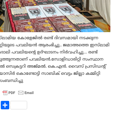
‌ലാമിയ കോളേജിൽ രണ്ട് ദിവസമായി നടക്കുന്ന
ിയുടെ പവലിയൻ ആരംഭിച്ചു.. ജമാഅത്തെ ഇസ്‌ലാമി
ദാലി പവലിയന്റെ ഉദ്ഘാടനം നിർവഹിച്ചു… രണ്ട്
െടുത്തുന്നതാണ് പവലിയൻ.സോളിഡാരിറ്റി സംസ്ഥാന
നറൽ സെക്രട്ടറി അജ്മൽ. കെ.എൻ. വൈസ് പ്രസിഡന്റ്‌
യാസിർ കൊണ്ടോട്ടി സാബിക് വെട്ടം ജില്ലാ കമ്മിറ്റി
ംബന്ധിച്ചു
R
S
e
h