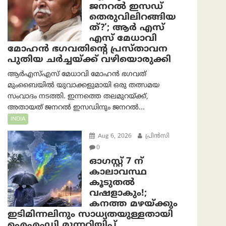
ജനറൽ ഇസഡ്
തെരുവിലിറങ്ങിയ
ത്?’; ആര്‍ എസ്
എസ് മേധാവി
മോഹൻ ഭഗവതിന്റെ പ്രസ്താവന
പുതിയ ചര്‍ച്ചയ്ക്ക് വഴിയൊരുക്കി
ആർ‌എസ്‌എസ് മേധാവി മോഹൻ ഭഗവത്
മുംബൈയിൽ യുവാക്കളുമായി ഒരു തത്സമയ
സംവാദം നടത്തി. ഇന്നത്തെ തലമുറയ്ക്ക്,
അതായത് ജനറൽ ഇസഡിനും ജനറൽ...
INDIA
Aug 6, 2026
പ്രിന്‍സി
0
ഓഗസ്റ്റ് 7 ന്
കാലാവസ്ഥ
കൂടുതൽ
വഷളാകും!;
കനത്ത മഴയ്ക്കും
ഇടിമിന്നലിനും സാധ്യതയുള്ളതായി
ഐഎംഡി മുന്നറിയിപ്പ്