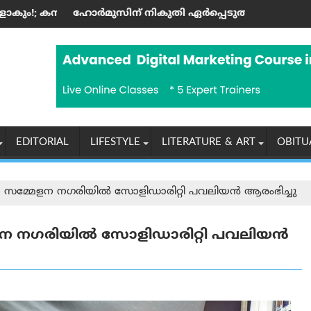
യ ചര്‍ച്ചയ്ക്ക് വഴിയൊരുക്കി
ം ഇടിമിന്നലിനും സാധ്യതയുള്ളതായി ഐഎംഡി മുന്നറിയിപ്പ്
് നികുതി ഏർപ്പെടുത്താനുള്ള ഇറാന്റെ പുതിയ പദ്ധതി ലോ
Test
EDITORIAL
LIFESTYLE
LITERATURE & ART
OBITU
മ്മേളന നഗരിയിൽ സോളിഡാരിറ്റി പവലിയൻ ആരംഭിച്ചു
 നഗരിയിൽ സോളിഡാരിറ്റി പവലിയൻ