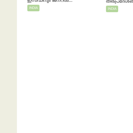
ഇസഡിനും ജനറൽ...
തീരപ്രദേശങ്
INDIA
INDIA