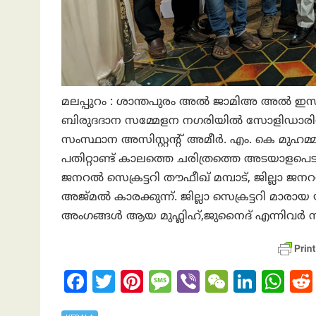
മലപ്പുറം : ശാന്തപുരം അൽ ജാമിഅ അൽ ഇസ്
ബിരുദദാന സമ്മേളന നഗരിയിൽ സോളിഡാരിറ്റ
സംസ്ഥാന അസിസ്റ്റന്റ് അമീർ. എം. കെ മുഹമ്മ
പതിറ്റാണ്ട് കാലത്തെ ചരിത്രത്തെ അടയാളപ
ജനറൽ സെക്രട്ടറി തൗഫീഖ് മമ്പാട്, ജില്ലാ ജ
അജ്മൽ കാരക്കുന്ന്. ജില്ലാ സെക്രട്ടറി മാരായ 
അംഗങ്ങൾ ആയ മുഫ്ലിഹ്,ജുനൈദ് എന്നിവർ സ
Fa
T
Pi
M
Vi
W
Li
W
ce
w
nt
es
b
e
n
h