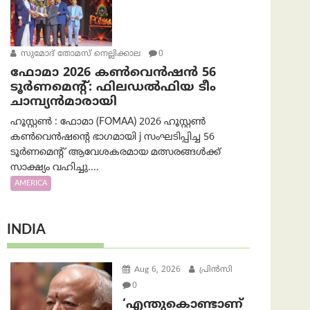
സുമോദ് തോമസ് നെല്ലിക്കാല
0
ഫോമാ 2026 കൺവെൻഷൻ 56
ടൂർണമെന്റ്: ഫിലഡൽഫിയ ടീം
ചാമ്പ്യൻമാരായി
ഹൂസ്റ്റൺ : ഫോമാ (FOMAA) 2026 ഹൂസ്റ്റൺ
കൺവെൻഷന്റെ ഭാഗമായി j സംഘടിപ്പിച്ച 56
ടൂർണമെന്റ് ആവേശകരമായ മത്സരങ്ങൾക്ക്
സാക്ഷ്യം വഹിച്ചു....
AMERICA
INDIA
Aug 6, 2026
പ്രിന്‍സി
0
‘എന്തുകൊണ്ടാണ്