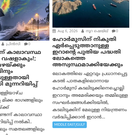
Aug 6, 2026
നൂറ ഷെയ്ഖ്
0
ഹോർമുസിന് നികുതി
പ്രിന്‍സി
0
ഏർപ്പെടുത്താനുള്ള
ഇറാന്റെ പുതിയ പദ്ധതി
 7 ന് കാലാവസ്ഥ
ലോകത്തെ
 വഷളാകും!;
അസ്വസ്ഥമാക്കിയേക്കും
ഴയ്ക്കും
ലിനും
ലോകത്തിലെ ഏറ്റവും പ്രധാനപ്പെട്ട
ുള്ളതായി
കടൽ പാതകളിലൊന്നായ
ുന്നറിയിപ്പ്
ഹോർമുസ് കടലിടുക്കിനെച്ചൊല്ലി
െള്ളിയാഴ്ച
ഇറാനും അമേരിക്കയും തമ്മിലുള്ള
െ മിക്ക ഭാഗങ്ങളിലും
സംഘർഷങ്ങൾക്കിടയിൽ,
ക്ക്
കടലിടുക്കിന് മേലുള്ള നിയന്ത്രണം
ടെന്ന് കാലാവസ്ഥാ
വർദ്ധിപ്പിക്കാൻ ഇറാൻ...
നറിയിപ്പ് നൽകി..
MIDDLE EAST/GULF
ലും സമതലങ്ങളിലും