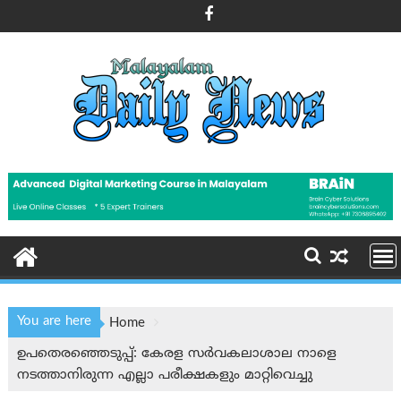
Skip
to
content
You are here
Home
ഉപതെരഞ്ഞെടുപ്പ്: കേരള സർവകലാശാല നാളെ
നടത്താനിരുന്ന എല്ലാ പരീക്ഷകളും മാറ്റിവെച്ചു