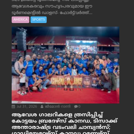
ആവേശകരവും സൗഹൃദപരവുമായ ഈ
ടൂർണമെന്റിൽ ഡാളസ്- ഫോർട്ട്‌വര്‍ത്ത്...
AMERICA
SPORTS
Jul 31, 2026
ജീമോന്‍ റാന്നി
0
ആവേശ ഗാലറികളെ ത്രസിപ്പിച്ച്
കോട്ടയം ബ്രദേഴ്‌സ് കാനഡ, ടിസാക്ക്
അന്താരാഷ്ട്ര വടംവലി ചാമ്പ്യന്‍സ്;
ഗ്ലാഡിയേറ്റേഴ്‌സ് കാനഡ റണ്ണേഴ്‌സ്