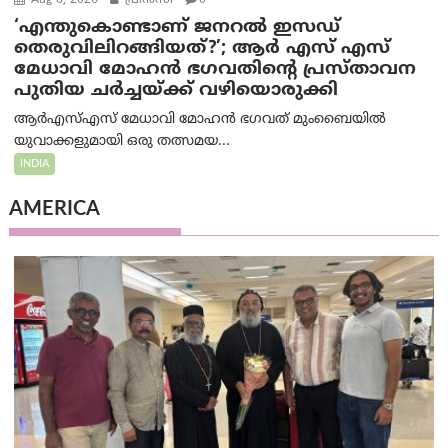
Aug 6, 2026
പ്രിന്‍സി
0
‘എന്തുകൊണ്ടാണ് ജനറൽ ഇസഡ്
തെരുവിലിറങ്ങിയത്?’; ആര്‍ എസ് എസ്
മേധാവി മോഹൻ ഭഗവതിന്റെ പ്രസ്താവന
പുതിയ ചര്‍ച്ചയ്ക്ക് വഴിയൊരുക്കി
ആർ‌എസ്‌എസ് മേധാവി മോഹൻ ഭഗവത് മുംബൈയിൽ
യുവാക്കളുമായി ഒരു തത്സമയ...
INDIA
AMERICA