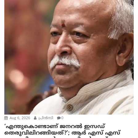
Aug 6, 2026
പ്രിന്‍സി
0
‘എന്തുകൊണ്ടാണ് ജനറൽ ഇസഡ്
തെരുവിലിറങ്ങിയത്?’; ആര്‍ എസ് എസ്