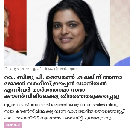
Aug 6, 2026
പി പി ചെറിയാൻ
0
റവ. ബിജു പി. സൈമൺ ,ഷെലിന് അന്നാ
ജോൺ വർഗീസ്,ഈപ്പൻ ഡാനിയൽ
എന്നിവർ മാർത്തോമാ സഭാ
കൗൺസിലിലേക്കു തിരഞ്ഞെടുക്കപ്പെട്ടു
ന്യൂയോർക്ക്: നോർത്ത് അമേരിക്ക ഭദ്രാസനത്തിൽ നിന്നും
സഭാ കൗൺസിലിലേക്കു നടന്ന വാശിയേറിയ തെരഞ്ഞെടുപ്പ്
ഫലം ആഗസ്ത് 5 ബുധനാഴ്ച വൈകീട്ട് പുറത്തുവന്നു....
AMERICA