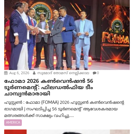
Aug 6, 2026
സുമോദ് തോമസ് നെല്ലിക്കാല
0
ഫോമാ 2026 കൺവെൻഷൻ 56
ടൂർണമെന്റ്: ഫിലഡൽഫിയ ടീം
ചാമ്പ്യൻമാരായി
ഹൂസ്റ്റൺ : ഫോമാ (FOMAA) 2026 ഹൂസ്റ്റൺ കൺവെൻഷന്റെ
ഭാഗമായി j സംഘടിപ്പിച്ച 56 ടൂർണമെന്റ് ആവേശകരമായ
മത്സരങ്ങൾക്ക് സാക്ഷ്യം വഹിച്ചു....
AMERICA