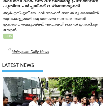
മേധാവി മോഹൻ ഭഗവതിന്റെ പ്രസ്താവന
പുതിയ ചര്‍ച്ചയ്ക്ക് വഴിയൊരുക്കി
ആർ‌എസ്‌എസ് മേധാവി മോഹൻ ഭഗവത് മുംബൈയിൽ
യുവാക്കളുമായി ഒരു തത്സമയ സംവാദം നടത്തി.
ഇന്നത്തെ തലമുറയ്ക്ക്, അതായത് ജനറൽ ഇസഡിനും
ജനറൽ...
INDIA
Malayalam Daily News
LATEST NEWS