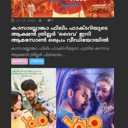
Jul 23, 2026
.
0
കാസാബ്ലാങ്കാ ഫിലിം ഫാക്ടറിയുടെ
ആക്ഷൻ ത്രില്ലർ ‘ദൈവ’ ഇനി
ആമസോൺ പ്രൈം വീഡിയോയിൽ
കാസാബ്ലാങ്കാ ഫിലിം ഫാക്ടറിയുടെ പുതിയ കന്നഡ
ആക്ഷൻ ത്രില്ലർ ചിത്രമായ...
AMERICA
CINEMA