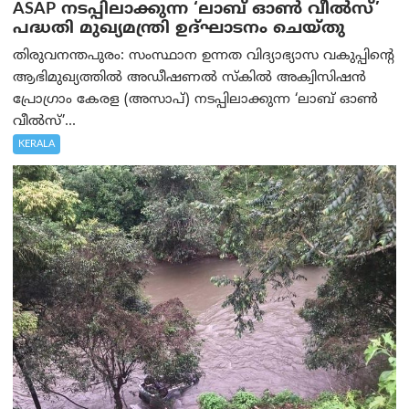
ASAP നടപ്പിലാക്കുന്ന ‘ലാബ് ഓൺ വീൽസ്’
പദ്ധതി മുഖ്യമന്ത്രി ഉദ്ഘാടനം ചെയ്തു
തിരുവനന്തപുരം: സംസ്ഥാന ഉന്നത വിദ്യാഭ്യാസ വകുപ്പിന്റെ
ആഭിമുഖ്യത്തിൽ അഡീഷണൽ സ്കിൽ അക്വിസിഷൻ
പ്രോഗ്രാം കേരള (അസാപ്) നടപ്പിലാക്കുന്ന ‘ലാബ് ഓൺ
വീൽസ്’...
KERALA