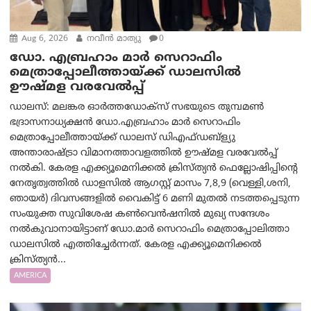
Aug 6, 2026
നവീൻ മാത്യു
0
ഡോ. എബ്രഹാം മാർ സെറാഫിം
മെത്രാപ്പോലീത്തായ്ക്ക് ഡാലസിൽ
ഊഷ്മള വരവേൽപ്പ്
ഡാലസ്: മലങ്കര ഓർത്തഡോക്സ് സഭയുടെ തുമ്പമൺ
ഭദ്രാസനാധ്യക്ഷൻ ഡോ.എബ്രഹാം മാർ സെറാഫിം
മെത്രാപ്പോലീത്തായ്ക്ക് ഡാലസ് ഡിഎഫ്ഡബ്ള്യു
അന്താരാഷ്ട്രാ വിമാനത്താവളത്തിൽ ഊഷ്മള വരവേൽപ്പ്
നൽകി. കേരള എക്ക്യൂമെനിക്കൽ ക്രിസ്ത്യൻ ഫെല്ലോഷിപ്പിന്റെ
നേതൃത്വത്തിൽ ഡാളസിൽ ആഗസ്റ്റ് മാസം 7,8,9 (വെള്ളി,ശനി,
ഞായർ) ദിവസങ്ങളിൽ വൈകിട്ട് 6 മണി മുതൽ നടത്തപ്പെടുന്ന
സംയുക്ത സുവിശേഷ കൺവെൻഷനിൽ മുഖ്യ സന്ദേശം
നൽകുവാനായിട്ടാണ് ഡോ.മാർ സെറാഫിം മെത്രാപ്പോലിത്താ
ഡാലസിൽ എത്തിച്ചേർന്നത്. കേരള എക്ക്യൂമെനിക്കൽ
ക്രിസ്ത്യൻ...
AMERICA