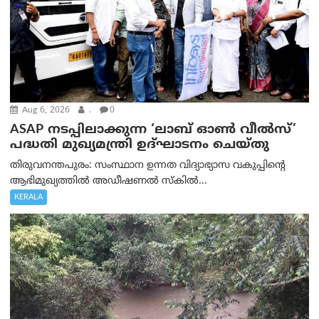
Aug 6, 2026
.
0
ASAP നടപ്പിലാക്കുന്ന ‘ലാബ് ഓൺ വീൽസ്’
പദ്ധതി മുഖ്യമന്ത്രി ഉദ്ഘാടനം ചെയ്തു
തിരുവനന്തപുരം: സംസ്ഥാന ഉന്നത വിദ്യാഭ്യാസ വകുപ്പിന്റെ
ആഭിമുഖ്യത്തിൽ അഡീഷണൽ സ്കിൽ...
KERALA