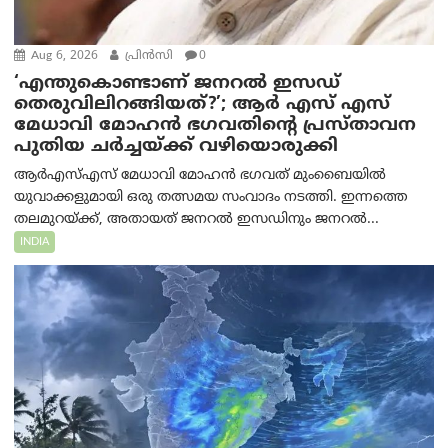
Aug 6, 2026
പ്രിന്‍സി
0
‘എന്തുകൊണ്ടാണ് ജനറൽ ഇസഡ്
തെരുവിലിറങ്ങിയത്?’; ആര്‍ എസ് എസ്
മേധാവി മോഹൻ ഭഗവതിന്റെ പ്രസ്താവന
പുതിയ ചര്‍ച്ചയ്ക്ക് വഴിയൊരുക്കി
ആർ‌എസ്‌എസ് മേധാവി മോഹൻ ഭഗവത് മുംബൈയിൽ
യുവാക്കളുമായി ഒരു തത്സമയ സംവാദം നടത്തി. ഇന്നത്തെ
തലമുറയ്ക്ക്, അതായത് ജനറൽ ഇസഡിനും ജനറൽ...
INDIA