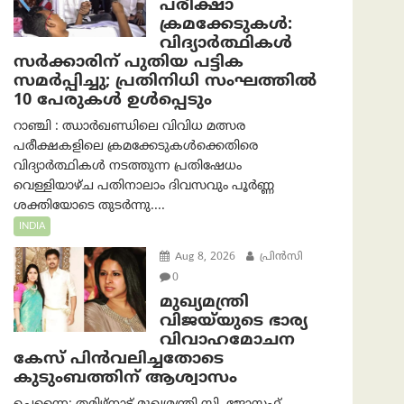
പരീക്ഷാ
ക്രമക്കേടുകള്‍:
വിദ്യാർത്ഥികൾ
സർക്കാരിന് പുതിയ പട്ടിക
സമർപ്പിച്ചു; പ്രതിനിധി സംഘത്തിൽ
10 പേരുകൾ ഉൾപ്പെടും
റാഞ്ചി : ഝാർഖണ്ഡിലെ വിവിധ മത്സര
പരീക്ഷകളിലെ ക്രമക്കേടുകൾക്കെതിരെ
വിദ്യാർത്ഥികൾ നടത്തുന്ന പ്രതിഷേധം
വെള്ളിയാഴ്ച പതിനാലാം ദിവസവും പൂർണ്ണ
ശക്തിയോടെ തുടർന്നു....
INDIA
Aug 8, 2026
പ്രിന്‍സി
0
മുഖ്യമന്ത്രി
വിജയ്‌യുടെ ഭാര്യ
വിവാഹമോചന
കേസ് പിൻവലിച്ചതോടെ
കുടുംബത്തിന് ആശ്വാസം