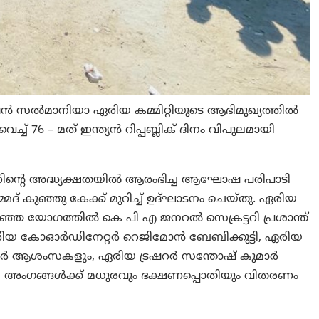
സൽമാനിയാ ഏരിയ കമ്മിറ്റിയുടെ ആഭിമുഖ്യത്തിൽ
ച്ച് 76 – മത് ഇന്ത്യൻ റിപ്പബ്ലിക് ദിനം വിപുലമായി
ിന്റെ അദ്ധ്യക്ഷതയിൽ ആരംഭിച്ച ആഘോഷ പരിപാടി
് കുഞ്ഞു കേക്ക് മുറിച്ച് ഉദ്ഘാടനം ചെയ്തു. ഏരിയ
ഞ്ഞ യോഗത്തിൽ കെ പി എ ജനറൽ സെക്രട്ടറി പ്രശാന്ത്
 ഏരിയ കോഓര്‍ഡിനേറ്റർ റെജിമോൻ ബേബിക്കുട്ടി, ഏരിയ
വർ ആശംസകളും, ഏരിയ ട്രഷറർ സന്തോഷ് കുമാർ
്പിലെ അംഗങ്ങൾക്ക് മധുരവും ഭക്ഷണപ്പൊതിയും വിതരണം