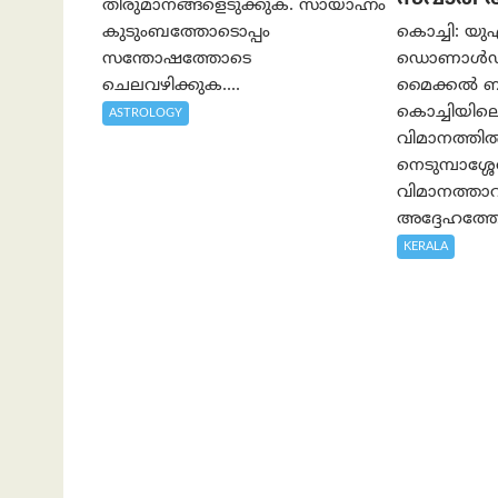
തീരുമാനങ്ങളെടുക്കുക. സായാഹ്നം
കുടുംബത്തോടൊപ്പം
കൊച്ചി: യുഎ
സന്തോഷത്തോടെ
ഡൊണാൾഡ് ട
ചെലവഴിക്കുക....
മൈക്കൽ 
കൊച്ചിയിലെത
ASTROLOGY
വിമാനത്തി
നെടുമ്പാശ്ശേ
വിമാനത്താ
അദ്ദേഹത്തോ
KERALA