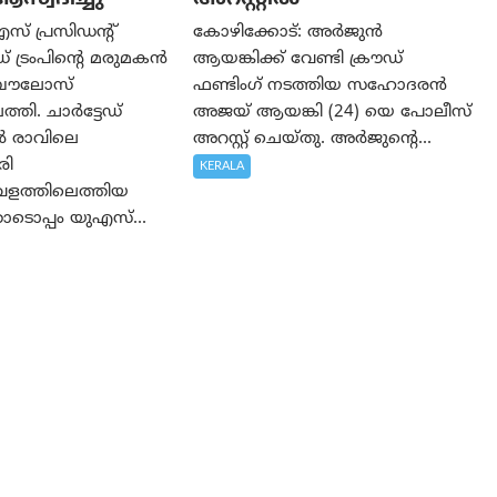
സ് പ്രസിഡന്റ്
കോഴിക്കോട്: അർജുൻ
്രംപിന്റെ മരുമകൻ
ആയങ്കിക്ക് വേണ്ടി ക്രൗഡ്
ബൗലോസ്
ഫണ്ടിംഗ് നടത്തിയ സഹോദരന്‍
്തി. ചാർട്ടേഡ്
അജയ് ആയങ്കി (24) യെ പോലീസ്
ൽ രാവിലെ
അറസ്റ്റ് ചെയ്തു. അർജുന്റെ...
രി
KERALA
വളത്തിലെത്തിയ
ടൊപ്പം യുഎസ്...