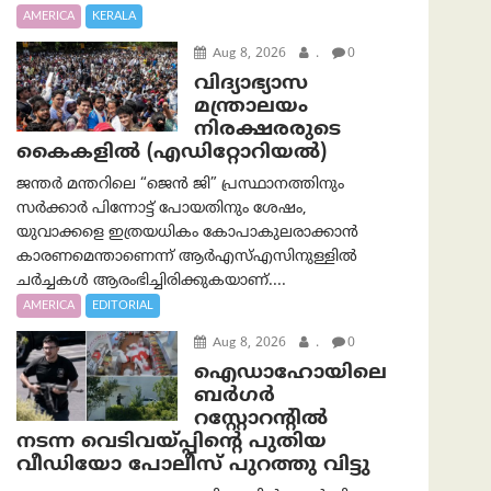
AMERICA
KERALA
Aug 8, 2026
.
0
വിദ്യാഭ്യാസ
മന്ത്രാലയം
നിരക്ഷരരുടെ
കൈകളിൽ (എഡിറ്റോറിയല്‍)
ജന്തർ മന്തറിലെ “ജെൻ ജി” പ്രസ്ഥാനത്തിനും
സർക്കാർ പിന്നോട്ട് പോയതിനും ശേഷം,
യുവാക്കളെ ഇത്രയധികം കോപാകുലരാക്കാൻ
കാരണമെന്താണെന്ന് ആർ‌എസ്‌എസിനുള്ളിൽ
ചർച്ചകൾ ആരംഭിച്ചിരിക്കുകയാണ്....
AMERICA
EDITORIAL
Aug 8, 2026
.
0
ഐഡാഹോയിലെ
ബർഗർ
റസ്റ്റോറന്റിൽ
നടന്ന വെടിവയ്പ്പിന്റെ പുതിയ
വീഡിയോ പോലീസ് പുറത്തു വിട്ടു