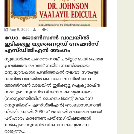
Aug 9, 2026
.
0
ഡോ. ജോൺസൺ വാലയിൽ
ഇടിക്കുള യുണൈറ്റഡ് നേഷൻസ്
എസ്ഡിജിഎൻ അംഗം
ന്യൂയോര്‍ക്ക്: കഴിഞ്ഞ നാല് പതിറ്റാണ്ടായി പൊതു
പ്രവർത്തന രംഗത്ത് സജീവ സാന്നിദ്ധ്യമായ
മനുഷ്യാവകാശ പ്രവർത്തകൻ തലവടി സൗഹൃദ
നഗറിൽ വാലയിൽ ബെറാഖാ ഭവനിൽ ഡോ
ജോൺസൺ വാലയിൽ ഇടിക്കുള ഐക്യ രാഷ്ട്ര
സഭയുടെ സുസ്ഥിര വികസന ലക്ഷ്യങ്ങളുടെ
(സസ്റ്റെനെയിബിൾ ഡെവലപ്‌മെന്റ് ഗോൾസ്
നെറ്റ്‌വർക്ക് – എസ്ഡിജിഎൻ) അംബാസഡറായി
നിയമിതനായി. 2030 ന് മുമ്പായി ലോകരാജ്യങ്ങൾ
പരിഹാരം കാണേണ്ട പതിനേഴ് വിഷയങ്ങൾ
ഉൾപ്പെടെ സുസ്ഥിര വികസന ലക്ഷ്യങ്ങളെ
രാജ്യത്ത്...