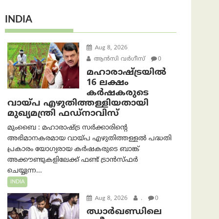
INDIA
Aug 8, 2026
ആന്‍സി വര്‍ഗീസ്
0
മഹാരാഷ്ട്രയിൽ
16 ലക്ഷം
കർഷകരുടെ
വായ്പ എഴുതിത്തള്ളിയതായി
മുഖ്യമന്ത്രി ഫഡ്‌നാവിസ്
മുംബൈ : മഹാരാഷ്ട്ര സർക്കാരിന്റെ
അഭിമാനകരമായ വായ്പ എഴുതിത്തള്ളൽ പദ്ധതി
പ്രകാരം യോഗ്യരായ കർഷകരുടെ ബാങ്ക്
അക്കൗണ്ടുകളിലേക്ക് ഫണ്ട് ട്രാൻസ്ഫർ
ചെയ്യുന്ന...
INDIA
Aug 8, 2026
.
0
ഝാര്‍ഖണ്ഡിലെ