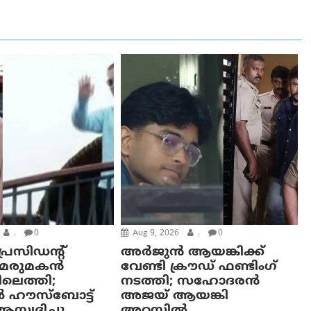
.
0
Aug 9, 2026
.
0
്രസിഡന്റ്
അർജുൻ ആയങ്കിക്ക്
റെ മരുമകൻ
വേണ്ടി ക്രൗഡ് ഫണ്ടിംഗ്
ിലെത്തി;
നടത്തി; സഹോദരന്‍
 ഹൗസ്ബോട്ട്
അജയ് ആയങ്കി
സ്വദിച്ചു
അറസ്റ്റിൽ