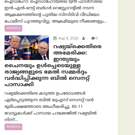
ഐഡഹോ: ഐഡാഹോയിലെ ട്വിൻ ഫാൾസിലെ
ഇൻ-എൻ-ഔട്ട് ബർഗർ റെസ്റ്റോറന്റിൽ നടന്ന
ആക്രമണത്തിന്റെ പുതിയ സിസിടിവി വീഡിയോ
പോലീസ് പുറത്തുവിട്ടു. അക്രമിയുടെ നീക്കങ്ങളും...
AMERICA
Aug 8, 2026
.
0
റഷ്യയ്‌ക്കെതിരെ
അമേരിക്ക:
ഇന്ത്യയും
ചൈനയും ഉൾപ്പെടെയുള്ള
രാജ്യങ്ങളുടെ മേൽ സമ്മർദ്ദം
വർദ്ധിപ്പിക്കുന്ന ബിൽ സെനറ്റ്
പാസാക്കി
റഷ്യയ്‌ക്കെതിരെ കടുത്ത ഉപരോധങ്ങൾ
ഏർപ്പെടുത്തുന്ന ബിൽ യുഎസ് സെനറ്റ് വൻ
ഭൂരിപക്ഷത്തോടെ അംഗീകരിച്ചു. 86-11
വോട്ടുകൾക്ക് പാസായ പാക്കേജിൽ റഷ്യയിൽ
നിന്ന്...
AMERICA