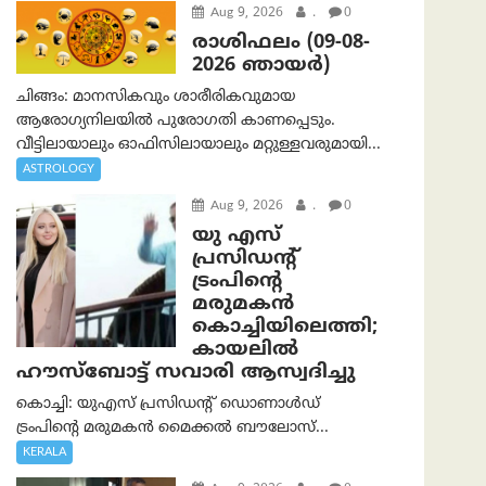
Aug 9, 2026
.
0
രാശിഫലം (09-08-
2026 ഞായര്‍)
ചിങ്ങം: മാനസികവും ശാരീരികവുമായ
ആരോഗ്യനിലയിൽ പുരോഗതി കാണപ്പെടും.
വീട്ടിലായാലും ഓഫിസിലായാലും മറ്റുള്ളവരുമായി...
ASTROLOGY
Aug 9, 2026
.
0
യു എസ്
പ്രസിഡന്റ്
ട്രംപിന്റെ
മരുമകൻ
കൊച്ചിയിലെത്തി;
കായലിൽ
ഹൗസ്ബോട്ട് സവാരി ആസ്വദിച്ചു
കൊച്ചി: യുഎസ് പ്രസിഡന്റ് ഡൊണാൾഡ്
ട്രംപിന്റെ മരുമകൻ മൈക്കൽ ബൗലോസ്...
KERALA