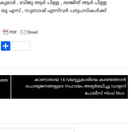
മാർ , ബിജു ആർ പിള്ള , രഞ്ജിത് ആർ പിള്ള
പ് യു എസ് , സുബാഷ് എന്നിവർ പരുപാടികൾക്ക്
R
S
e
h
d
ar
di
e
കാണാതായ 14 വയസ്സുകാരിയെ കണ്ടെത്താൻ
t
ത്തെ
പൊതുജനങ്ങളുടെ സഹായം അഭ്യർത്ഥിച്ചു ഡാളസ്
പോലീസ്