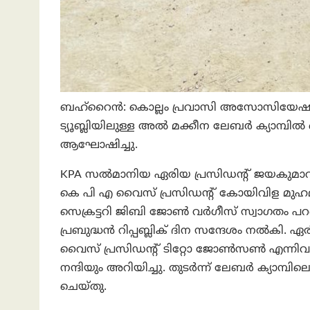
ബഹ്റൈന്‍: കൊല്ലം പ്രവാസി അസോസിയേഷൻ 
ട്യൂബ്ലിയിലുള്ള അൽ മക്കീന ലേബർ ക്യാമ്പിൽ വെ
ആഘോഷിച്ചു.
KPA സൽമാനിയ ഏരിയ പ്രസിഡന്റ് ജയകുമാറ
കെ പി എ വൈസ് പ്രസിഡന്റ് കോയിവിള മുഹമ്മദ
സെക്രട്ടറി ജിബി ജോൺ വർഗീസ് സ്വാഗതം പറ
പ്രബുദ്ധൻ റിപ്പബ്ലിക് ദിന സന്ദേശം നൽകി.
വൈസ് പ്രസിഡന്റ് ടിറ്റോ ജോൺസൺ എന്നി
നന്ദിയും അറിയിച്ചു. തുടർന്ന് ലേബർ ക്യാമ
ചെയ്തു.