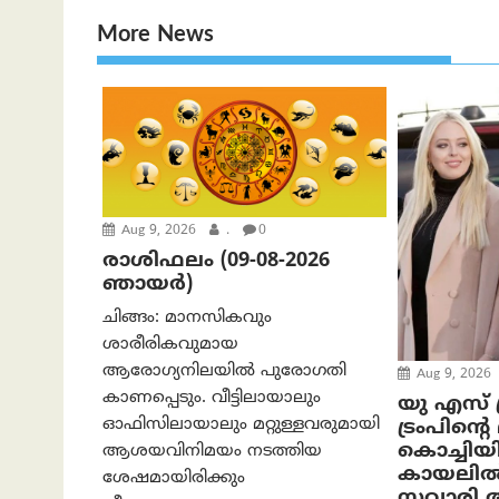
More News
Aug 9, 2026
.
0
രാശിഫലം (09-08-2026
ഞായര്‍)
ചിങ്ങം: മാനസികവും
ശാരീരികവുമായ
ആരോഗ്യനിലയിൽ പുരോഗതി
Aug 9, 2026
കാണപ്പെടും. വീട്ടിലായാലും
യു എസ് പ
ഓഫിസിലായാലും മറ്റുള്ളവരുമായി
ട്രംപിന്
കൊച്ചിയ
ആശയവിനിമയം നടത്തിയ
കായലിൽ
ശേഷമായിരിക്കും
സവാരി ആ