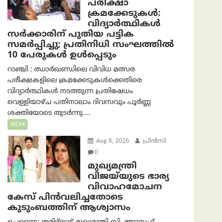
പരീക്ഷാ
ക്രമക്കേടുകള്‍:
വിദ്യാർത്ഥികൾ
സർക്കാരിന് പുതിയ പട്ടിക
സമർപ്പിച്ചു; പ്രതിനിധി സംഘത്തിൽ
10 പേരുകൾ ഉൾപ്പെടും
റാഞ്ചി : ഝാർഖണ്ഡിലെ വിവിധ മത്സര
പരീക്ഷകളിലെ ക്രമക്കേടുകൾക്കെതിരെ
വിദ്യാർത്ഥികൾ നടത്തുന്ന പ്രതിഷേധം
വെള്ളിയാഴ്ച പതിനാലാം ദിവസവും പൂർണ്ണ
ശക്തിയോടെ തുടർന്നു....
INDIA
Aug 8, 2026
പ്രിന്‍സി
0
മുഖ്യമന്ത്രി
വിജയ്‌യുടെ ഭാര്യ
വിവാഹമോചന
കേസ് പിൻവലിച്ചതോടെ
കുടുംബത്തിന് ആശ്വാസം