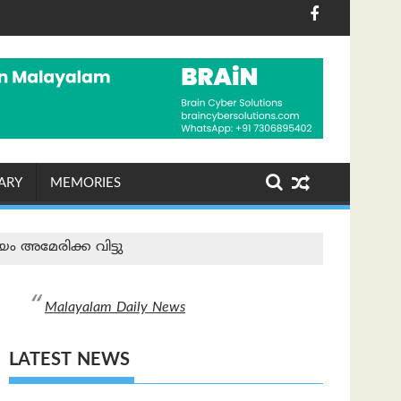
അജയ് ആയങ്കി അറസ്റ്റിൽ
ങളെ വെല്ലുവിളിക്കുന്ന ഗുണ്ടകൾക്ക് സ്ഥാനമില്ല, എല്ലാവര
സ്വാതന്ത്ര്യ ദിനാഘോ
ARY
MEMORIES
യം അമേരിക്ക വിട്ടു
Malayalam Daily News
LATEST NEWS