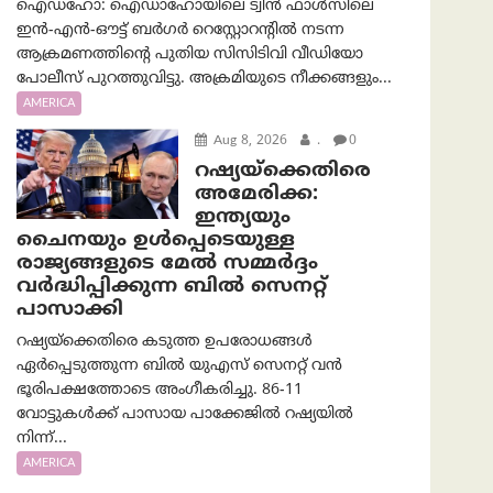
ഐഡഹോ: ഐഡാഹോയിലെ ട്വിൻ ഫാൾസിലെ
ഇൻ-എൻ-ഔട്ട് ബർഗർ റെസ്റ്റോറന്റിൽ നടന്ന
ആക്രമണത്തിന്റെ പുതിയ സിസിടിവി വീഡിയോ
പോലീസ് പുറത്തുവിട്ടു. അക്രമിയുടെ നീക്കങ്ങളും...
AMERICA
Aug 8, 2026
.
0
റഷ്യയ്‌ക്കെതിരെ
അമേരിക്ക:
ഇന്ത്യയും
ചൈനയും ഉൾപ്പെടെയുള്ള
രാജ്യങ്ങളുടെ മേൽ സമ്മർദ്ദം
വർദ്ധിപ്പിക്കുന്ന ബിൽ സെനറ്റ്
പാസാക്കി
റഷ്യയ്‌ക്കെതിരെ കടുത്ത ഉപരോധങ്ങൾ
ഏർപ്പെടുത്തുന്ന ബിൽ യുഎസ് സെനറ്റ് വൻ
ഭൂരിപക്ഷത്തോടെ അംഗീകരിച്ചു. 86-11
വോട്ടുകൾക്ക് പാസായ പാക്കേജിൽ റഷ്യയിൽ
നിന്ന്...
AMERICA