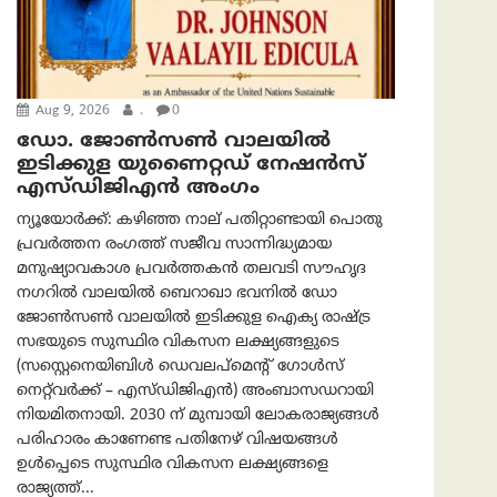
Aug 9, 2026
.
0
ഡോ. ജോൺസൺ വാലയിൽ
ഇടിക്കുള യുണൈറ്റഡ് നേഷൻസ്
എസ്ഡിജിഎൻ അംഗം
ന്യൂയോര്‍ക്ക്: കഴിഞ്ഞ നാല് പതിറ്റാണ്ടായി പൊതു
പ്രവർത്തന രംഗത്ത് സജീവ സാന്നിദ്ധ്യമായ
മനുഷ്യാവകാശ പ്രവർത്തകൻ തലവടി സൗഹൃദ
നഗറിൽ വാലയിൽ ബെറാഖാ ഭവനിൽ ഡോ
ജോൺസൺ വാലയിൽ ഇടിക്കുള ഐക്യ രാഷ്ട്ര
സഭയുടെ സുസ്ഥിര വികസന ലക്ഷ്യങ്ങളുടെ
(സസ്റ്റെനെയിബിൾ ഡെവലപ്‌മെന്റ് ഗോൾസ്
നെറ്റ്‌വർക്ക് – എസ്ഡിജിഎൻ) അംബാസഡറായി
നിയമിതനായി. 2030 ന് മുമ്പായി ലോകരാജ്യങ്ങൾ
പരിഹാരം കാണേണ്ട പതിനേഴ് വിഷയങ്ങൾ
ഉൾപ്പെടെ സുസ്ഥിര വികസന ലക്ഷ്യങ്ങളെ
രാജ്യത്ത്...