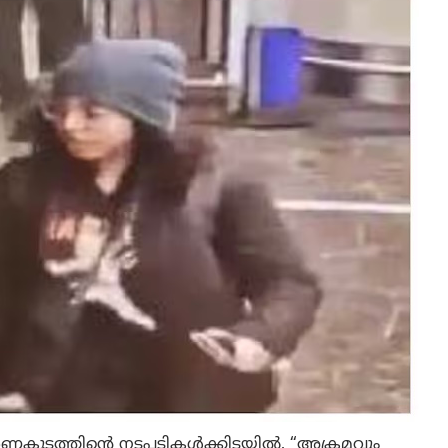
് ഭരണകൂടത്തിന്റെ നടപടികൾക്കിടയിൽ, “അക്രമവും