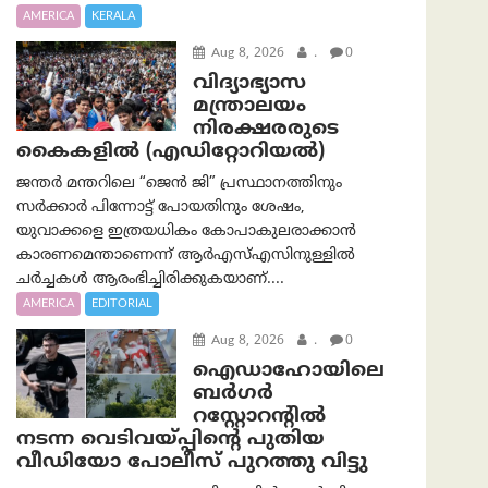
AMERICA
KERALA
Aug 8, 2026
.
0
വിദ്യാഭ്യാസ
മന്ത്രാലയം
നിരക്ഷരരുടെ
കൈകളിൽ (എഡിറ്റോറിയല്‍)
ജന്തർ മന്തറിലെ “ജെൻ ജി” പ്രസ്ഥാനത്തിനും
സർക്കാർ പിന്നോട്ട് പോയതിനും ശേഷം,
യുവാക്കളെ ഇത്രയധികം കോപാകുലരാക്കാൻ
കാരണമെന്താണെന്ന് ആർ‌എസ്‌എസിനുള്ളിൽ
ചർച്ചകൾ ആരംഭിച്ചിരിക്കുകയാണ്....
AMERICA
EDITORIAL
Aug 8, 2026
.
0
ഐഡാഹോയിലെ
ബർഗർ
റസ്റ്റോറന്റിൽ
നടന്ന വെടിവയ്പ്പിന്റെ പുതിയ
വീഡിയോ പോലീസ് പുറത്തു വിട്ടു