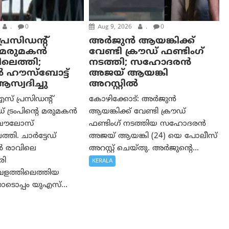
.
0
Aug 9, 2026
.
0
്രസിഡന്റ്
അർജുൻ ആയങ്കിക്ക്
റെ മരുമകൻ
വേണ്ടി ക്രൗഡ് ഫണ്ടിംഗ്
ിലെത്തി;
നടത്തി; സഹോദരന്‍
 ഹൗസ്ബോട്ട്
അജയ് ആയങ്കി
സ്വദിച്ചു
അറസ്റ്റിൽ
സ് പ്രസിഡന്റ്
കോഴിക്കോട്: അർജുൻ
്രംപിന്റെ മരുമകൻ
ആയങ്കിക്ക് വേണ്ടി ക്രൗഡ്
ബൗലോസ്
ഫണ്ടിംഗ് നടത്തിയ സഹോദരന്‍
്തി. ചാർട്ടേഡ്
അജയ് ആയങ്കി (24) യെ പോലീസ്
ൽ രാവിലെ
അറസ്റ്റ് ചെയ്തു. അർജുന്റെ...
രി
KERALA
വളത്തിലെത്തിയ
ടൊപ്പം യുഎസ്...