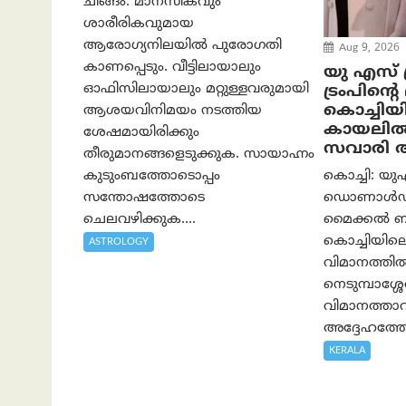
ചിങ്ങം: മാനസികവും
ശാരീരികവുമായ
ആരോഗ്യനിലയിൽ പുരോഗതി
Aug 9, 2026
കാണപ്പെടും. വീട്ടിലായാലും
യു എസ് പ
ഓഫിസിലായാലും മറ്റുള്ളവരുമായി
ട്രംപിന്
കൊച്ചിയ
ആശയവിനിമയം നടത്തിയ
കായലിൽ
ശേഷമായിരിക്കും
സവാരി ആ
തീരുമാനങ്ങളെടുക്കുക. സായാഹ്നം
കുടുംബത്തോടൊപ്പം
കൊച്ചി: യുഎ
സന്തോഷത്തോടെ
ഡൊണാൾഡ് ട
ചെലവഴിക്കുക....
മൈക്കൽ 
കൊച്ചിയിലെത
ASTROLOGY
വിമാനത്തി
നെടുമ്പാശ്ശേ
വിമാനത്താ
അദ്ദേഹത്തോ
KERALA