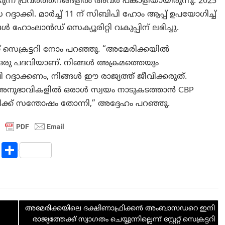
്ന പ്രവർത്തനങ്ങളിൽ അവർ പങ്കാളിയായിരുന്നു. 2025
െ വിസ റദ്ദാക്കി. മാർച്ച് 11 ന് സിബിപി ഹോം ആപ്പ് ഉപയോഗിച്ച്
ൾ ഹോംലാൻഡ് സെക്യൂരിറ്റി വകുപ്പിന് ലഭിച്ചു.
 സെക്രട്ടറി നോം പറഞ്ഞു. “അമേരിക്കയില്‍
് ഒരു പദവിയാണ്. നിങ്ങൾ അക്രമത്തെയും
ദ്ദാക്കണം, നിങ്ങൾ ഈ രാജ്യത്ത് ജീവിക്കരുത്.
 അനുഭാവികളിൽ ഒരാൾ സ്വയം നാടുകടത്താൻ CBP
്ക് സന്തോഷം തോന്നി,” അദ്ദേഹം പറഞ്ഞു.
R
S
e
h
d
ar
di
e
അമേരിക്കയിലെ ദക്ഷിണാഫ്രിക്കൻ അംബാസഡറെ ഇനി
t
രാജ്യത്തേക്ക് സ്വാഗതം ചെയ്യുന്നില്ലെന്ന് സ്റ്റേറ്റ് സെക്രട്ടറി