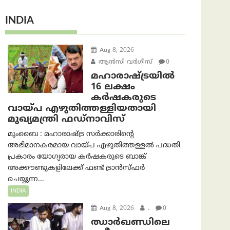
INDIA
Aug 8, 2026
ആന്‍സി വര്‍ഗീസ്
0
മഹാരാഷ്ട്രയിൽ
16 ലക്ഷം
കർഷകരുടെ
വായ്പ എഴുതിത്തള്ളിയതായി
മുഖ്യമന്ത്രി ഫഡ്‌നാവിസ്
മുംബൈ : മഹാരാഷ്ട്ര സർക്കാരിന്റെ
അഭിമാനകരമായ വായ്പ എഴുതിത്തള്ളൽ പദ്ധതി
പ്രകാരം യോഗ്യരായ കർഷകരുടെ ബാങ്ക്
അക്കൗണ്ടുകളിലേക്ക് ഫണ്ട് ട്രാൻസ്ഫർ
ചെയ്യുന്ന...
INDIA
Aug 8, 2026
.
0
ഝാര്‍ഖണ്ഡിലെ