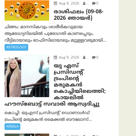
Aug 9, 2026
.
0
രാശിഫലം (09-08-
2026 ഞായര്‍)
ചിങ്ങം: മാനസികവും ശാരീരികവുമായ
ആരോഗ്യനിലയിൽ പുരോഗതി കാണപ്പെടും.
വീട്ടിലായാലും ഓഫിസിലായാലും മറ്റുള്ളവരുമായി...
ASTROLOGY
Aug 9, 2026
.
0
യു എസ്
പ്രസിഡന്റ്
ട്രംപിന്റെ
മരുമകൻ
കൊച്ചിയിലെത്തി;
കായലിൽ
ഹൗസ്ബോട്ട് സവാരി ആസ്വദിച്ചു
കൊച്ചി: യുഎസ് പ്രസിഡന്റ് ഡൊണാൾഡ്
ട്രംപിന്റെ മരുമകൻ മൈക്കൽ ബൗലോസ്...
KERALA