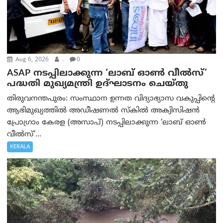
Aug 6, 2026
.
0
ASAP നടപ്പിലാക്കുന്ന ‘ലാബ് ഓൺ വീൽസ്’
പദ്ധതി മുഖ്യമന്ത്രി ഉദ്ഘാടനം ചെയ്തു
തിരുവനന്തപുരം: സംസ്ഥാന ഉന്നത വിദ്യാഭ്യാസ വകുപ്പിന്റെ
ആഭിമുഖ്യത്തിൽ അഡീഷണൽ സ്കിൽ അക്വിസിഷൻ
പ്രോഗ്രാം കേരള (അസാപ്) നടപ്പിലാക്കുന്ന ‘ലാബ് ഓൺ
വീൽസ്’...
KERALA