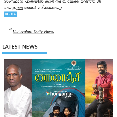
സംസ്ഥാന പാതയിൽ കാർ നദിയിലേക്ക് മറിഞ്ഞ് 38
വയസ്സുള്ള ഒരാൾ മരിക്കുകയും...
KERALA
Malayalam Daily News
LATEST NEWS