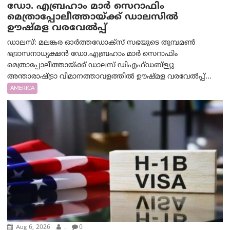
ഡോ. എബ്രഹാം മാർ സെറാഫിം
മെത്രാപ്പോലീത്തായ്ക്ക് ഡാലസിൽ
ഊഷ്മള വരവേൽപ്പ്
ഡാലസ്: മലങ്കര ഓർത്തഡോക്സ് സഭയുടെ തുമ്പമൺ
ഭദ്രാസനാധ്യക്ഷൻ ഡോ.എബ്രഹാം മാർ സെറാഫിം
മെത്രാപ്പോലീത്തായ്ക്ക് ഡാലസ് ഡിഎഫ്ഡബ്ള്യു
അന്താരാഷ്ട്രാ വിമാനത്താവളത്തിൽ ഊഷ്മള വരവേൽപ്പ്...
AMERICA
Aug 6, 2026
.
0