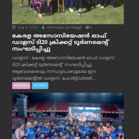
Aug 4, 2026
അനശ്വരം മാമ്പിള്ളി
0
കേരള അസോസിയേഷൻ ഓഫ്
ഡാളസ് ടി20 ക്രിക്കറ്റ് ടൂർണമെന്റ്
സംഘടിപ്പിച്ചു
ഡാളസ് : കേരള അസോസിയേഷൻ ഓഫ് ഡാളസ്
ടി20 ക്രിക്കറ്റ് ടൂർണമെന്റ് സംഘടിപ്പിച്ചു.
ആവേശകരവും സൗഹൃദപരവുമായ ഈ
ടൂർണമെന്റിൽ ഡാളസ്- ഫോർട്ട്‌വര്‍ത്ത്...
AMERICA
SPORTS