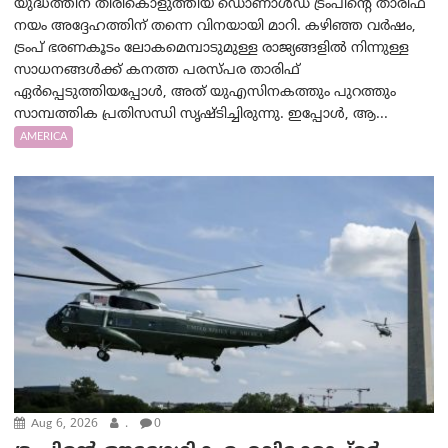
യുദ്ധത്തിന് തിരികൊളുത്തിയ ഡൊണാൾഡ് ട്രംപിന്റെ താരിഫ്
നയം അദ്ദേഹത്തിന് തന്നെ വിനയായി മാറി. കഴിഞ്ഞ വർഷം,
ട്രംപ് ഭരണകൂടം ലോകമെമ്പാടുമുള്ള രാജ്യങ്ങളിൽ നിന്നുള്ള
സാധനങ്ങൾക്ക് കനത്ത പരസ്പര താരിഫ്
ഏർപ്പെടുത്തിയപ്പോൾ, അത് യുഎസിനകത്തും പുറത്തും
സാമ്പത്തിക പ്രതിസന്ധി സൃഷ്ടിച്ചിരുന്നു. ഇപ്പോൾ, ആ...
AMERICA
Aug 6, 2026
.
0