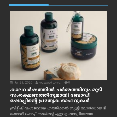
Jul 28, 2026
രാഹുല്‍ ധിംഗ്ര
0
കാലവർഷത്തിൽ ചർമ്മത്തിനും മുടി
സംരക്ഷണത്തിനുമായി ബോഡി
ഷോപ്പിന്റെ പ്രത്യേക ഓഫറുകൾ
ബ്രിട്ടീഷ് വംശജനായ എത്തിക്കൽ ബ്യൂട്ടി ബ്രാൻഡായ ദി
ബോഡി ഷോപ്പ് അതിന്റെ ഏറ്റവും ജനപ്രിയമായ