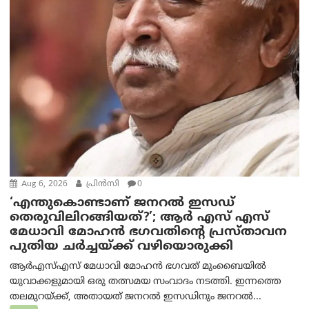
Aug 6, 2026
പ്രിന്‍സി
0
‘എന്തുകൊണ്ടാണ് ജനറൽ ഇസഡ്
തെരുവിലിറങ്ങിയത്?’; ആര്‍ എസ് എസ്
മേധാവി മോഹൻ ഭഗവതിന്റെ പ്രസ്താവന
പുതിയ ചര്‍ച്ചയ്ക്ക് വഴിയൊരുക്കി
ആർ‌എസ്‌എസ് മേധാവി മോഹൻ ഭഗവത് മുംബൈയിൽ
യുവാക്കളുമായി ഒരു തത്സമയ സംവാദം നടത്തി. ഇന്നത്തെ
തലമുറയ്ക്ക്, അതായത് ജനറൽ ഇസഡിനും ജനറൽ...