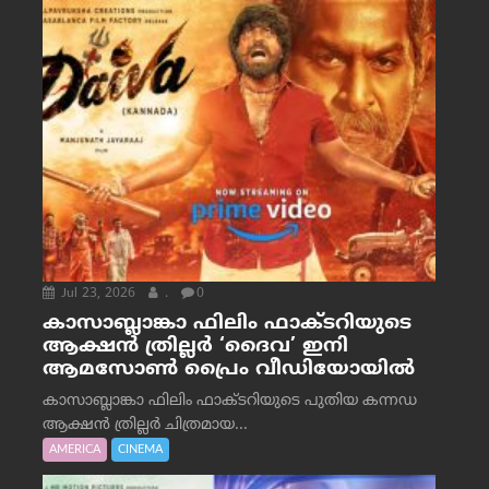
Jul 23, 2026
.
0
കാസാബ്ലാങ്കാ ഫിലിം ഫാക്ടറിയുടെ
ആക്ഷൻ ത്രില്ലർ ‘ദൈവ’ ഇനി
ആമസോൺ പ്രൈം വീഡിയോയിൽ
കാസാബ്ലാങ്കാ ഫിലിം ഫാക്ടറിയുടെ പുതിയ കന്നഡ
ആക്ഷൻ ത്രില്ലർ ചിത്രമായ...
AMERICA
CINEMA