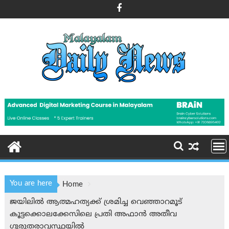
Skip
to
content
You are here
Home
ജയിലില്‍ ആത്മഹത്യക്ക് ശ്രമിച്ച വെഞ്ഞാറമൂട്
കൂട്ടക്കൊലക്കേസിലെ പ്രതി അഫാൻ അതീവ
ഗുരുതരാവസ്ഥയില്‍