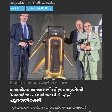
വിറ്റാമിൻ സി, ടീ ട്രീ, ഇഞ്ചി...
ARTICLES
HEALTH & BEAUTY
Jul 24, 2026
രാഹുല്‍ ധിംഗ്ര
0
അൽമാ ലേസേഴ്സ് ഇന്ത്യയിൽ
‘അൽമാ ഹാർമണി ടിഎം’
പുറത്തിറക്കി
ന്യൂഡൽഹി: ഊർജ്ജ അധിഷ്ഠിത മെഡിക്കൽ