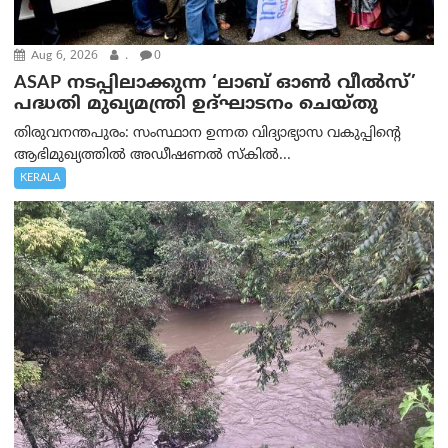
Aug 6, 2026
.
0
ASAP നടപ്പിലാക്കുന്ന ‘ലാബ് ഓൺ വീൽസ്’
പദ്ധതി മുഖ്യമന്ത്രി ഉദ്ഘാടനം ചെയ്തു
തിരുവനന്തപുരം: സംസ്ഥാന ഉന്നത വിദ്യാഭ്യാസ വകുപ്പിന്റെ
ആഭിമുഖ്യത്തിൽ അഡീഷണൽ സ്കിൽ...
KERALA