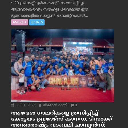
ടി20 ക്രിക്കറ്റ് ടൂർണമെന്റ് സംഘടിപ്പിച്ചു.
ആവേശകരവും സൗഹൃദപരവുമായ ഈ
ടൂർണമെന്റിൽ ഡാളസ്- ഫോർട്ട്‌വര്‍ത്ത്...
AMERICA
SPORTS
Jul 31, 2026
ജീമോന്‍ റാന്നി
0
ആവേശ ഗാലറികളെ ത്രസിപ്പിച്ച്
കോട്ടയം ബ്രദേഴ്‌സ് കാനഡ, ടിസാക്ക്
അന്താരാഷ്ട്ര വടംവലി ചാമ്പ്യന്‍സ്;