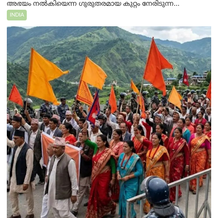
അഭയം നൽകിയെന്ന ഗുരുതരമായ കുറ്റം നേരിടുന്ന...
INDIA