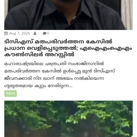
Aug 7, 2026
.
0
ടിസിഎസ് മതപരിവർത്തന കേസിൽ
പ്രധാന വെളിപ്പെടുത്തൽ; എഐഎംഐഎം
കൗൺസിലർ അറസ്റ്റിൽ
മഹാരാഷ്ട്രയിലെ ഛത്രപതി സംഭാജിനഗറിൽ
മതപരിവർത്തന കേസിൽ ഉൾപ്പെട്ട മുൻ ടിസിഎസ്
ജീവനക്കാരി നിദ ഖാന് അഭയം നൽകിയെന്ന
ഗുരുതരമായ കുറ്റം നേരിടുന്ന...
INDIA