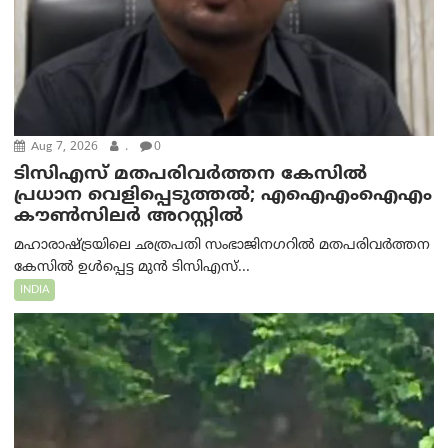
Aug 7, 2026
.
0
ടിസിഎസ് മതപരിവർത്തന കേസിൽ
പ്രധാന വെളിപ്പെടുത്തൽ; എഐഎംഐഎം
കൗൺസിലർ അറസ്റ്റിൽ
മഹാരാഷ്ട്രയിലെ ഛത്രപതി സംഭാജിനഗറിൽ മതപരിവർത്തന
കേസിൽ ഉൾപ്പെട്ട മുൻ ടിസിഎസ്...
INDIA