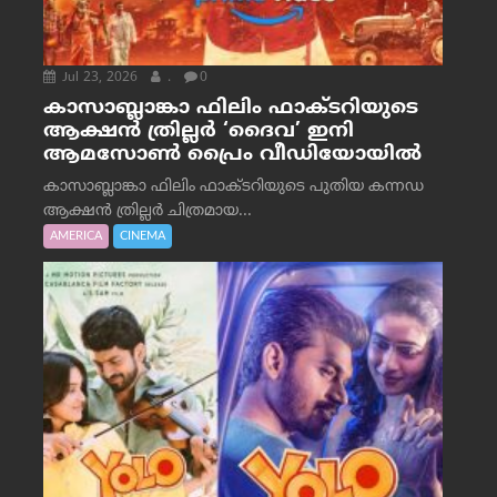
Jul 23, 2026
.
0
കാസാബ്ലാങ്കാ ഫിലിം ഫാക്ടറിയുടെ
ആക്ഷൻ ത്രില്ലർ ‘ദൈവ’ ഇനി
ആമസോൺ പ്രൈം വീഡിയോയിൽ
കാസാബ്ലാങ്കാ ഫിലിം ഫാക്ടറിയുടെ പുതിയ കന്നഡ
ആക്ഷൻ ത്രില്ലർ ചിത്രമായ...
AMERICA
CINEMA