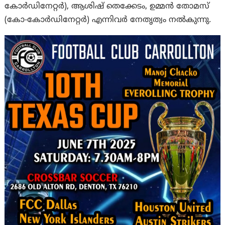
കോർഡിനേറ്റർ), ആശിഷ് തെക്കേടം, ഉമ്മൻ തോമസ്
(കോ-കോർഡിനേറ്റർ) എന്നിവർ നേതൃത്വം നൽകുന്നു.