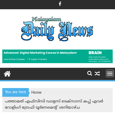
Skip
to
content
You are here
Home
പത്താമത് എഫ്‌സിസി ഡാളസ് ടെക്‌സാസ് കപ്പ് എവർ
റോളിംഗ് ട്രോഫി ടൂർണമെന്റ് ശനിയാഴ്ച