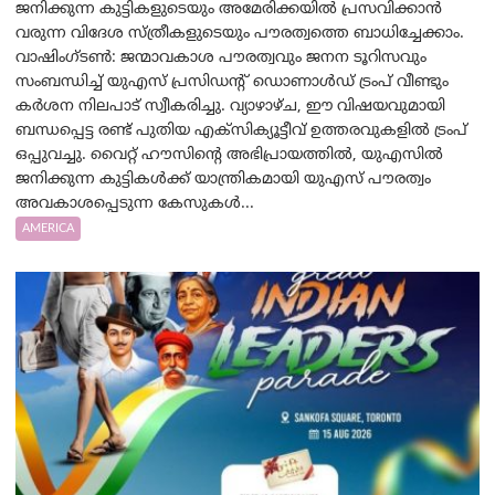
ജനിക്കുന്ന കുട്ടികളുടെയും അമേരിക്കയിൽ പ്രസവിക്കാൻ
വരുന്ന വിദേശ സ്ത്രീകളുടെയും പൗരത്വത്തെ ബാധിച്ചേക്കാം.
വാഷിംഗ്ടണ്‍: ജന്മാവകാശ പൗരത്വവും ജനന ടൂറിസവും
സംബന്ധിച്ച് യുഎസ് പ്രസിഡന്റ് ഡൊണാൾഡ് ട്രംപ് വീണ്ടും
കർശന നിലപാട് സ്വീകരിച്ചു. വ്യാഴാഴ്ച, ഈ വിഷയവുമായി
ബന്ധപ്പെട്ട രണ്ട് പുതിയ എക്സിക്യൂട്ടീവ് ഉത്തരവുകളിൽ ട്രംപ്
ഒപ്പുവച്ചു. വൈറ്റ് ഹൗസിന്റെ അഭിപ്രായത്തിൽ, യുഎസിൽ
ജനിക്കുന്ന കുട്ടികൾക്ക് യാന്ത്രികമായി യുഎസ് പൗരത്വം
അവകാശപ്പെടുന്ന കേസുകൾ...
AMERICA