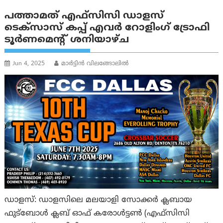
പത്താമത് എഫ്‌സിസി ഡാളസ്
ടെക്‌സാസ് കപ്പ് എവർ റോളിംഗ് ട്രോഫി
ടൂർണമെന്റ് ശനിയാഴ്ച
Jun 4, 2025
മാർട്ടിൻ വിലങ്ങോലിൽ
ഡാളസ്: ഡാളസിലെ മലയാളി സോക്കർ ക്ലബായ
ഫുട്ബോൾ ക്ലബ് ഓഫ് കരോൾട്ടൺ (എഫ്‌സിസി