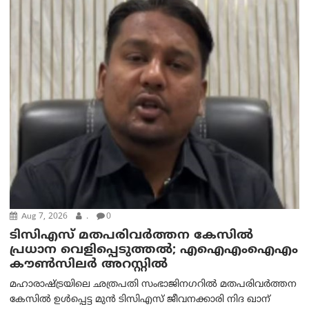
Aug 7, 2026
.
0
ടിസിഎസ് മതപരിവർത്തന കേസിൽ
പ്രധാന വെളിപ്പെടുത്തൽ; എഐഎംഐഎം
കൗൺസിലർ അറസ്റ്റിൽ
മഹാരാഷ്ട്രയിലെ ഛത്രപതി സംഭാജിനഗറിൽ മതപരിവർത്തന
കേസിൽ ഉൾപ്പെട്ട മുൻ ടിസിഎസ് ജീവനക്കാരി നിദ ഖാന്