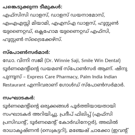
പങ്കെടുക്കുന്ന ടീമുകൾ:
എഫ്‌സിസി ഡാളസ്, ഡാളസ് ഡയനാമോസ്,
എംഎഎസ്സി മിയാമി, എഎസ്എ ഡാളസ്, ഹൂസ്റ്റൺ
യുണൈറ്റഡ്, ഒക്ലഹോമ യുണൈറ്റഡ് എഫ്‌സി,
ഹൂസ്റ്റൺ സ്‌ട്രൈക്കേഴ്‌സ്.
സ്പോൺസർമാർ:
ഡോ. വിന്നി സജി (Dr. Winnie Saji, Smile Win Dental)
ടൂർണമെന്റിന്റെ ഡയമണ്ട് സ്പോൺസർ ആണ്. ഷിനു
പുന്നൂസ് – Express Care Pharmacy, Palm India Indian
Restaurant എന്നിവരാണ് ഗോൾഡ് സ്പോൺസർമാർ.
സംഘാടകർ:
ടൂർണമെന്റിന്റെ ഒരുക്കങ്ങൾ പൂർത്തിയായതായി
സംഘാടകർ അറിയിച്ചു. പ്രദീപ് ഫിലിപ്പ് (എഫ്‌സി
പ്രസിഡന്റ്, ടൂർണമെന്റ് കോർഡിനേറ്റർ), അഖിൽ
രാധാകൃഷ്ണൻ (സെക്രട്ടറി), മഞ്ചേഷ് ചാക്കോ (ഇവന്റ്