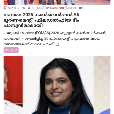
Aug 6, 2026
സുമോദ് തോമസ് നെല്ലിക്കാല
0
ഫോമാ 2026 കൺവെൻഷൻ 56
ടൂർണമെന്റ്: ഫിലഡൽഫിയ ടീം
ചാമ്പ്യൻമാരായി
ഹൂസ്റ്റൺ : ഫോമാ (FOMAA) 2026 ഹൂസ്റ്റൺ കൺവെൻഷന്റെ
ഭാഗമായി j സംഘടിപ്പിച്ച 56 ടൂർണമെന്റ് ആവേശകരമായ
മത്സരങ്ങൾക്ക് സാക്ഷ്യം വഹിച്ചു....
AMERICA