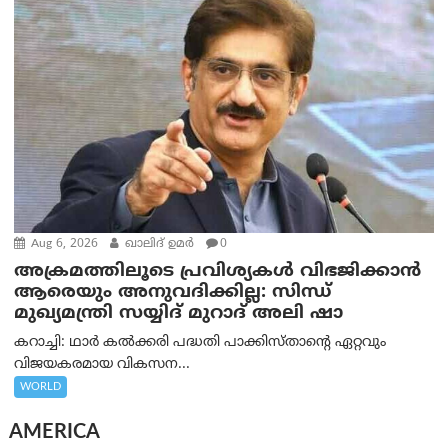
Aug 6, 2026
ഖാലിദ് ഉമര്‍
0
അക്രമത്തിലൂടെ പ്രവിശ്യകൾ വിഭജിക്കാൻ
ആരെയും അനുവദിക്കില്ല: സിന്ധ്
മുഖ്യമന്ത്രി സയ്യിദ് മുറാദ് അലി ഷാ
കറാച്ചി: ഥാർ കൽക്കരി പദ്ധതി പാക്കിസ്താന്റെ ഏറ്റവും
വിജയകരമായ വികസന...
WORLD
AMERICA