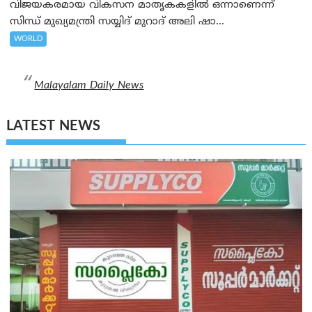
വിജയകരമായ വികസന മാതൃകകളിൽ ഒന്നാണെന്ന്
സിന്ധ് മുഖ്യമന്ത്രി സയ്യിദ് മുറാദ് അലി ഷാ...
WORLD
Malayalam Daily News
LATEST NEWS