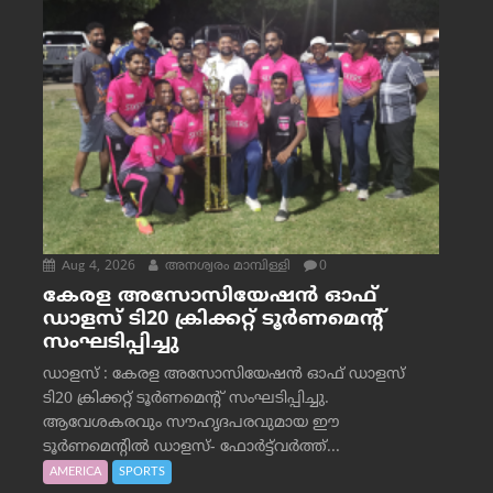
Aug 4, 2026
അനശ്വരം മാമ്പിള്ളി
0
കേരള അസോസിയേഷൻ ഓഫ്
ഡാളസ് ടി20 ക്രിക്കറ്റ് ടൂർണമെന്റ്
സംഘടിപ്പിച്ചു
ഡാളസ് : കേരള അസോസിയേഷൻ ഓഫ് ഡാളസ്
ടി20 ക്രിക്കറ്റ് ടൂർണമെന്റ് സംഘടിപ്പിച്ചു.
ആവേശകരവും സൗഹൃദപരവുമായ ഈ
ടൂർണമെന്റിൽ ഡാളസ്- ഫോർട്ട്‌വര്‍ത്ത്...
AMERICA
SPORTS