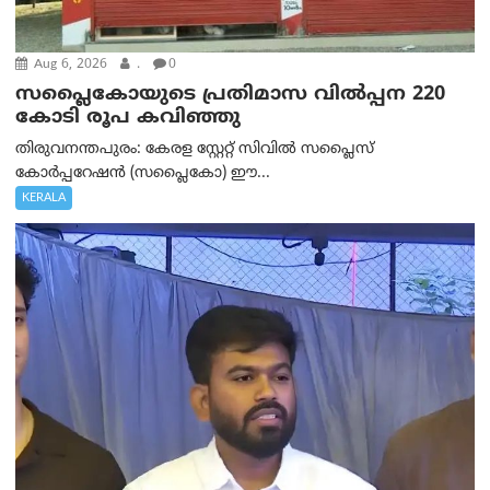
Aug 6, 2026
.
0
സപ്ലൈകോയുടെ പ്രതിമാസ വിൽപ്പന 220
കോടി രൂപ കവിഞ്ഞു
തിരുവനന്തപുരം: കേരള സ്റ്റേറ്റ് സിവിൽ സപ്ലൈസ്
കോർപ്പറേഷൻ (സപ്ലൈകോ) ഈ...
KERALA