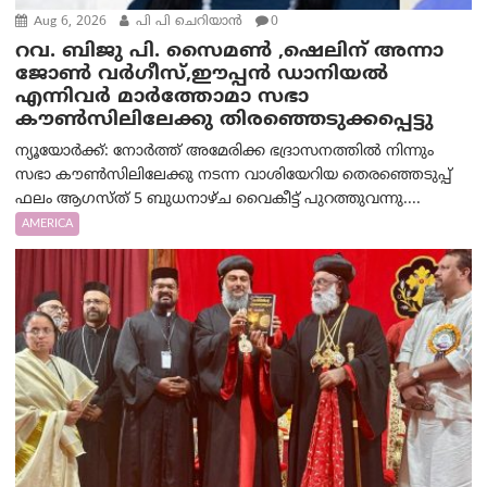
Aug 6, 2026
പി പി ചെറിയാൻ
0
റവ. ബിജു പി. സൈമൺ ,ഷെലിന് അന്നാ
ജോൺ വർഗീസ്,ഈപ്പൻ ഡാനിയൽ
എന്നിവർ മാർത്തോമാ സഭാ
കൗൺസിലിലേക്കു തിരഞ്ഞെടുക്കപ്പെട്ടു
ന്യൂയോർക്ക്: നോർത്ത് അമേരിക്ക ഭദ്രാസനത്തിൽ നിന്നും
സഭാ കൗൺസിലിലേക്കു നടന്ന വാശിയേറിയ തെരഞ്ഞെടുപ്പ്
ഫലം ആഗസ്ത് 5 ബുധനാഴ്ച വൈകീട്ട് പുറത്തുവന്നു....
AMERICA