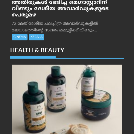
അതിരുകൾ ഭേദിച്ച മെഗാസ്റ്റാറിന്
വീണ്ടും ദേശീയ അവാർഡുകളുടെ
പെരുമഴ
72-ാമത് ദേശീയ ചലച്ചിത്ര അവാര്‍ഡുകളില്‍
മലയാളത്തിന്റെ സ്വന്തം മമ്മൂട്ടിക്ക് വീണ്ടും...
CINEMA
KERALA
HEALTH & BEAUTY