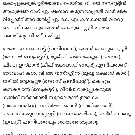
കൊച്ചുകലുങ്ക് ഉദ്ഘാടനം ചെയ്തു. വി ജെ നസ്‌റുദ്ദീന്‍
അധ്യക്ഷത വഹിച്ചു. ഷംനാദ് കരുനാഗപ്പള്ളി വാര്‍ഷിക
റിപ്പോര്‍ട്ട് അവതരിപ്പിച്ചു. കെ എം കനകലാല്‍ വരവു
ചെലവ് കണക്കും ജയന്‍ കൊടുങ്ങല്ലൂര്‍ ക്ഷേമ
പദ്ധതിയും വിശദീകരിച്ചു.
അഷറഫ് വേങ്ങാട്ട് (പ്രസിഡണ്ട്), ജയന്‍ കൊടുങ്ങല്ലൂര്‍
(ജനറല്‍ സെക്രട്ടറി), മുജീബ് ചങ്ങരംകുളം (ട്രഷറര്‍),
ഷിബു ഉസ്മാന്‍ (ചീഫ് കോഓഡിനേറ്റര്‍) എന്നിവരാണ്
ഭാരവാഹികള്‍. വി ജെ നസ്‌റുദ്ദീന്‍ (മുഖ്യ രക്ഷാധികാരി),
ജലീല്‍ ആലപ്പുഴ (വൈസ് പ്രസിഡന്റ്), കെ എം
കനകലാല്‍ (സെക്രട്ടറി), വിവിധ വകുപ്പുകളുടെ
കണ്‍വീനര്‍മാരായി സുലൈമാന്‍ ഊരകം
(അക്കാദമിക്), നാദിര്‍ഷ റഹ്മാന്‍ (വെല്‍ഫെയര്‍),
ഷംനാദ് കരുനാഗപ്പള്ളി (സാംസ്‌കാരികം), ഷമീര്‍ ബാബു
(ഇവന്റ്) എന്നിവരെയും തെരഞ്ഞെടുത്തു.