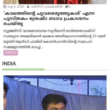
Aug 6, 2026
വര്‍ഗീസ് പാലമലയില്‍
0
‘കാലത്തിന്‍റെ ചുവരെഴുത്തുകള്‍’ എന്ന
പുസ്തകം ശ്രേഷ്ഠ ബാവ പ്രകാശനം
ചെയ്തു
ന്യൂജേഴ്സി: യാക്കോബായ സുറിയാനി ഓര്‍ത്തഡോക്സ്
സഭയുടെ അമേരിക്കന്‍ മലങ്കര അതിഭദ്രാസനത്തിന്‍റെ 37-ാമത്
യൂത്ത് ആന്‍ഡ് ഫാമിലി കോണ്‍ഫറന്‍സിന്‍റെ സമാപന
സമ്മേളനത്തില്‍ വെച്ച്...
AMERICA
INDIA