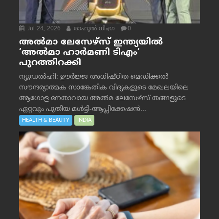
Jul 24, 2026
രാഹുല്‍ ധിംഗ്ര
0
അൽമാ ലേസേഴ്സ് ഇന്ത്യയിൽ
‘അൽമാ ഹാർമണി ടിഎം’
പുറത്തിറക്കി
ന്യൂഡൽഹി: ഊർജ്ജ അധിഷ്ഠിത മെഡിക്കൽ
സൗന്ദര്യാത്മക സാങ്കേതിക വിദ്യകളുടെ മേഖലയിലെ
ആഗോള നേതാവായ അൽമ ലേസേഴ്സ് തങ്ങളുടെ
ഏറ്റവും പുതിയ മൾട്ടി-ആപ്ലിക്കേഷൻ...
HEALTH & BEAUTY
INDIA