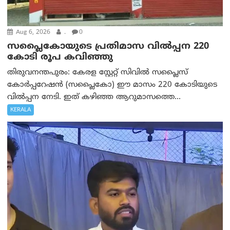
Aug 6, 2026
.
0
സപ്ലൈകോയുടെ പ്രതിമാസ വിൽപ്പന 220
കോടി രൂപ കവിഞ്ഞു
തിരുവനന്തപുരം: കേരള സ്റ്റേറ്റ് സിവിൽ സപ്ലൈസ്
കോർപ്പറേഷൻ (സപ്ലൈകോ) ഈ മാസം 220 കോടിയുടെ
വിൽപ്പന നേടി. ഇത് കഴിഞ്ഞ ആറുമാസത്തെ...
KERALA