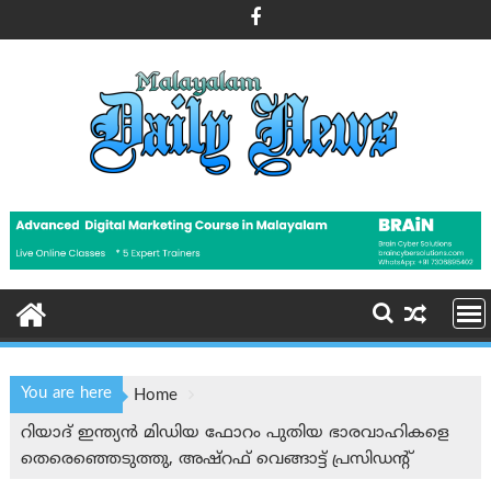
Skip
to
content
You are here
Home
റിയാദ് ഇന്ത്യൻ മിഡിയ ഫോറം പുതിയ ഭാരവാഹികളെ
തെരെഞ്ഞെടുത്തു, അഷ്‌റഫ്‌ വെങ്ങാട്ട് പ്രസിഡന്റ്‌