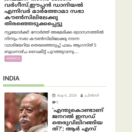
വർഗീസ്,ഈപ്പൻ ഡാനിയൽ
എന്നിവർ മാർത്തോമാ സഭാ
കൗൺസിലിലേക്കു
തിരഞ്ഞെടുക്കപ്പെട്ടു
ന്യൂയോർക്ക്: നോർത്ത് അമേരിക്ക ഭദ്രാസനത്തിൽ
നിന്നും സഭാ കൗൺസിലിലേക്കു നടന്ന
വാശിയേറിയ തെരഞ്ഞെടുപ്പ് ഫലം ആഗസ്ത് 5
ബുധനാഴ്ച വൈകീട്ട് പുറത്തുവന്നു....
AMERICA
INDIA
Aug 6, 2026
പ്രിന്‍സി
0
‘എന്തുകൊണ്ടാണ്
ജനറൽ ഇസഡ്
തെരുവിലിറങ്ങിയ
ത്?’; ആര്‍ എസ്