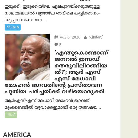
ഇടുക്കി: ഇടുക്കിയിലെ ഏലപ്പാറയ്ക്കടുത്തുള്ള
നാലമ്മിലയിൽ വ്യാഴാഴ്ച രാവിലെ കുട്ടിക്കാനം-
കട്ടപ്പന സംസ്ഥാന...
KERALA
Aug 6, 2026
പ്രിന്‍സി
0
‘എന്തുകൊണ്ടാണ്
ജനറൽ ഇസഡ്
തെരുവിലിറങ്ങിയ
ത്?’; ആര്‍ എസ്
എസ് മേധാവി
മോഹൻ ഭഗവതിന്റെ പ്രസ്താവന
പുതിയ ചര്‍ച്ചയ്ക്ക് വഴിയൊരുക്കി
ആർ‌എസ്‌എസ് മേധാവി മോഹൻ ഭഗവത്
മുംബൈയിൽ യുവാക്കളുമായി ഒരു തത്സമയ...
INDIA
AMERICA