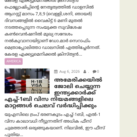
കേരള എക്ക്യൂമെനിക്കൽ ക്രിസ്ത്യൻ
ഫെല്ലോഷിപ്പിന്റെ നേതൃത്വത്തിൽ ഡാളസിൽ
ആഗസ്റ്റ് മാസം 7,8,9 (വെള്ളി,ശനി, ഞായർ)
ദിവസങ്ങളിൽ വൈകിട്ട് 6 മണി മുതൽ
നടത്തപ്പെടുന്ന സംയുക്ത സുവിശേഷ
കൺവെൻഷനിൽ മുഖ്യ സന്ദേശം
നൽകുവാനായിട്ടാണ് ഡോ.മാർ സെറാഫിം
മെത്രാപ്പോലിത്താ ഡാലസിൽ എത്തിച്ചേർന്നത്.
കേരള എക്ക്യൂമെനിക്കൽ ക്രിസ്ത്യൻ...
AMERICA
Aug 6, 2026
.
0
അമേരിക്കയില്‍
ജോലി ചെയ്യുന്ന
ഇന്ത്യക്കാർക്ക്
എച്ച്-1ബി വിസ നിയമങ്ങളിലെ
മാറ്റങ്ങൾ ചെലവ് വർദ്ധിപ്പിക്കും
യുഎസിലെ ട്രംപ് ഭരണകൂടം എച്ച്-1ബി, എൽ-1
വിസ കാലാവധി നീട്ടുന്നതിന് അധിക ഫീസ്
ചുമത്താൻ ഒരുങ്ങുകയാണ്. നിലവിൽ, ഈ ഫീസ്
പുതിയ...