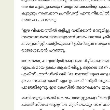
കുമ്മനം രാജശേഖരന്റെ സന്ദേശം എക്സില്‍ 
അവർ പൂർണ്ണമായും സത്യസന്ധരായിരുന്നുവെന്ന്
കുര്യനും സംസ്ഥാന പ്രസിഡന്റ് എന്ന നിലയിൽ ര
അദ്ദേഹം പറഞ്ഞു.
“ഈ വിഷയത്തിൽ ഒളിച്ചു വയ്ക്കാൻ ഒന്നുമി
സത്യസന്ധതയോടെയുമാണ് ഇടപെടുന്നത്. ക്ര
കമ്മ്യൂണിസ്റ്റ് പാർട്ടിയുമാണ് ക്രിസ്ത്യൻ സമൂഹ
രാജശേഖരൻ പറഞ്ഞു.
നേരത്തെ, കന്യാസ്ത്രീകളെ മോചിപ്പിക്കണമെന
വ്യാപകമായ ശ്രദ്ധ ആകർഷിച്ചു. ജൂലൈ 28 ന് 
എക്സ് ഹാൻഡിൽ വഴി “പ്രേരണയിലൂടെ മനുഷ്
ശ്രമം നടക്കുന്നുണ്ട്” എന്നും അത് “സ്ത്രീ സ
പറഞ്ഞിരുന്നു, ഈ കേസിൽ അന്വേഷണം ഇപ്പോഴു
മണിക്കൂറുകൾക്ക് ശേഷം, അറസ്റ്റുകളെ “തെറ്റ
ഛത്തീസ്ഗഢ് ആഭ്യന്തര മന്ത്രിയെയും സംസ്ഥാന