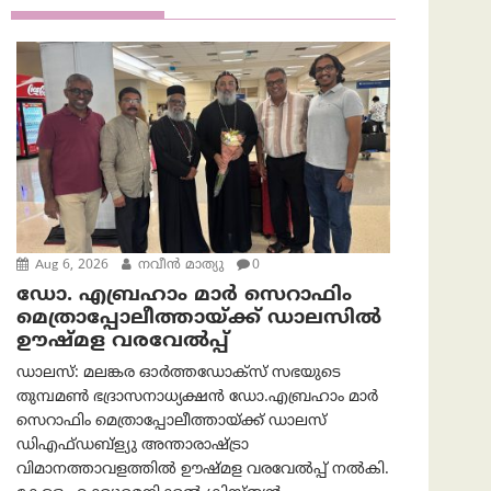
Aug 6, 2026
നവീൻ മാത്യു
0
ഡോ. എബ്രഹാം മാർ സെറാഫിം
മെത്രാപ്പോലീത്തായ്ക്ക് ഡാലസിൽ
ഊഷ്മള വരവേൽപ്പ്
ഡാലസ്: മലങ്കര ഓർത്തഡോക്സ് സഭയുടെ
തുമ്പമൺ ഭദ്രാസനാധ്യക്ഷൻ ഡോ.എബ്രഹാം മാർ
സെറാഫിം മെത്രാപ്പോലീത്തായ്ക്ക് ഡാലസ്
ഡിഎഫ്ഡബ്ള്യു അന്താരാഷ്ട്രാ
വിമാനത്താവളത്തിൽ ഊഷ്മള വരവേൽപ്പ് നൽകി.