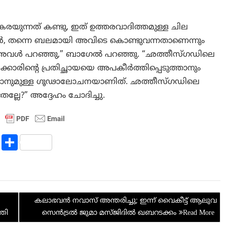
രയുന്നത് കണ്ടു, ഇത് ഉത്തരവാദിത്തമുള്ള ചില
്പോൾ, തന്നെ ബലമായി അവിടെ കൊണ്ടുവന്നതാണെന്നും
ന്നും അവൾ പറഞ്ഞു,” ബാഗേൽ പറഞ്ഞു. “ഛത്തീസ്ഗഡിലെ
കാരിന്റെ പ്രതിച്ഛായയെ അപകീർത്തിപ്പെടുത്താനും
്കാനുമുള്ള ഗൂഢാലോചനയാണിത്. ഛത്തീസ്ഗഡിലെ
്ലേ?” അദ്ദേഹം ചോദിച്ചു.
R
S
e
h
d
ar
di
e
കലാഭവന്‍ നവാസ് അന്തരിച്ചു; ഇന്ന് വൈകീട്ട് ആലുവ
t
തി
സെന്‍‌ട്രല്‍ ജുമാ മസ്ജിദില്‍ ഖബറടക്കം