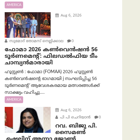
AMERICA
Aug 6, 2026
സുമോദ് തോമസ് നെല്ലിക്കാല
0
ഫോമാ 2026 കൺവെൻഷൻ 56
ടൂർണമെന്റ്: ഫിലഡൽഫിയ ടീം
ചാമ്പ്യൻമാരായി
ഹൂസ്റ്റൺ : ഫോമാ (FOMAA) 2026 ഹൂസ്റ്റൺ
കൺവെൻഷന്റെ ഭാഗമായി j സംഘടിപ്പിച്ച 56
ടൂർണമെന്റ് ആവേശകരമായ മത്സരങ്ങൾക്ക്
സാക്ഷ്യം വഹിച്ചു....
AMERICA
Aug 6, 2026
പി പി ചെറിയാൻ
0
റവ. ബിജു പി.
സൈമൺ
,ഷെലിന് അന്നാ ജോൺ