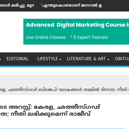
ര്‍ക്ക് പരിക്കേറ്റു; അഞ്ച് വയസ്സുള്ള കുട്ടി അത്ഭുതകരമായി രക്ഷ
ന്തുകൊണ്ടാണ് ജനറൽ ഇസഡ് തെരുവിലിറങ്ങിയത്?’; ആര്‍ എ
ഓഗസ്റ്റ് 
EDITORIAL
LIFESTYLE
LITERATURE & ART
OBITU
േരള, ഛത്തീസ്ഗഢ് ബിജെപി ഘടകങ്ങൾ തമ്മിൽ ഭിന്നത; നീതി ലഭ
െ അറസ്റ്റ്: കേരള, ഛത്തീസ്ഗഢ്
 നീതി ലഭിക്കുമെന്ന് രാജീവ്