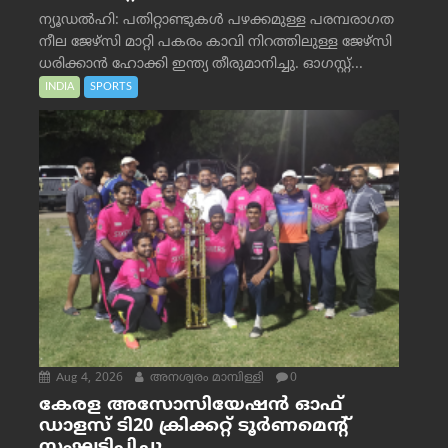
ന്യൂഡൽഹി: പതിറ്റാണ്ടുകൾ പഴക്കമുള്ള പരമ്പരാഗത
നീല ജേഴ്‌സി മാറ്റി പകരം കാവി നിറത്തിലുള്ള ജേഴ്‌സി
ധരിക്കാൻ ഹോക്കി ഇന്ത്യ തീരുമാനിച്ചു. ഓഗസ്റ്റ്...
INDIA
SPORTS
Aug 4, 2026
അനശ്വരം മാമ്പിള്ളി
0
കേരള അസോസിയേഷൻ ഓഫ്
ഡാളസ് ടി20 ക്രിക്കറ്റ് ടൂർണമെന്റ്
സംഘടിപ്പിച്ചു