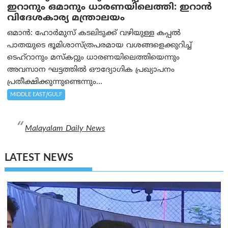
ഇറാനും ഒമാനും ധാരണയിലെത്തി: ഇറാൻ
വിദേശകാര്യ മന്ത്രാലയം
ഒമാന്‍: ഹോർമുസ് കടലിടുക്ക് വഴിയുള്ള കപ്പൽ
പാതയുടെ ഭൂമിശാസ്ത്രപരമായ വശങ്ങളെക്കുറിച്ച്
ടെഹ്‌റാനും മസ്‌കറ്റും ധാരണയിലെത്തിയെന്നും
അവസാന ഘട്ടത്തിൽ ഔദ്യോഗിക പ്രഖ്യാപനം
പ്രതീക്ഷിക്കുന്നുണ്ടെന്നും...
MIDDLE EAST/GULF
Malayalam Daily News
LATEST NEWS