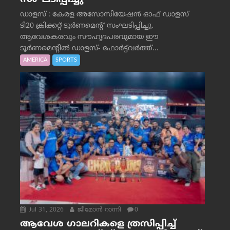
ഡാളസ് : കേരള അസോസിയേഷൻ ഓഫ് ഡാളസ്
ടി20 ക്രിക്കറ്റ് ടൂർണമെന്റ് സംഘടിപ്പിച്ചു.
ആവേശകരവും സൗഹൃദപരവുമായ ഈ
ടൂർണമെന്റിൽ ഡാളസ്- ഫോർട്ട്‌വര്‍ത്ത്...
AMERICA
SPORTS
Jul 31, 2026
ജീമോന്‍ റാന്നി
0
ആവേശ ഗാലറികളെ ത്രസിപ്പിച്ച്