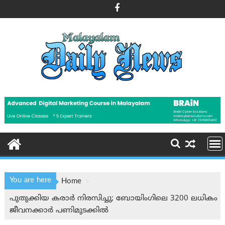
Skip
to
content
You are here
Home
പുതുക്കിയ കരാര്‍ നിരസിച്ചു; ബോയിംഗിലെ 3200 ലധികം
ജീവനക്കാർ പണിമുടക്കില്‍