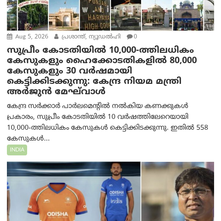
Aug 5, 2026
പ്രശാന്ത്, ന്യൂഡല്‍ഹി
0
സുപ്രീം കോടതിയിൽ 10,000-ത്തിലധികം
കേസുകളും ഹൈക്കോടതികളിൽ 80,000
കേസുകളും 30 വർഷമായി
കെട്ടിക്കിടക്കുന്നു: കേന്ദ്ര നിയമ മന്ത്രി
അര്‍ജുന്‍ മേഘ്‌വാള്‍
കേന്ദ്ര സർക്കാർ പാർലമെന്റിൽ നൽകിയ കണക്കുകൾ
പ്രകാരം, സുപ്രീം കോടതിയിൽ 10 വർഷത്തിലേറെയായി
10,000-ത്തിലധികം കേസുകൾ കെട്ടിക്കിടക്കുന്നു. ഇതിൽ 558
കേസുകൾ...
INDIA