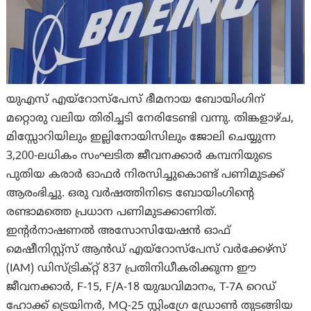
യുഎസ് എയ്‌റോസ്‌പേസ് ഭീമനായ ബോയിംഗിന്
മറ്റൊരു വലിയ തിരിച്ചടി നേരിടേണ്ടി വന്നു. തിങ്കളാഴ്ച,
മിസ്സോറിയിലും ഇല്ലിനോയിസിലും ജോലി ചെയ്യുന്ന
3,200-ലധികം സംഘടിത ജീവനക്കാര്‍ കമ്പനിയുടെ
പുതിയ കരാർ ഓഫർ നിരസിച്ചുകൊണ്ട് പണിമുടക്ക്
ആരംഭിച്ചു. ഒരു വർഷത്തിനിടെ ബോയിംഗിന്റെ
രണ്ടാമത്തെ പ്രധാന പണിമുടക്കാണിത്.
ഇന്റർനാഷണൽ അസോസിയേഷൻ ഓഫ്
മെഷീനിസ്റ്റ്സ് ആൻഡ് എയ്‌റോസ്‌പേസ് വർക്കേഴ്സ്
(IAM) ഡിസ്ട്രിക്റ്റ് 837 പ്രതിനിധീകരിക്കുന്ന ഈ
ജീവനക്കാര്‍, F-15, F/A-18 യുദ്ധവിമാനം, T-7A റെഡ്
ഹോക്ക് ട്രെയിനർ, MQ-25 സ്റ്റിംഗ്രേ ഡ്രോൺ തുടങ്ങിയ