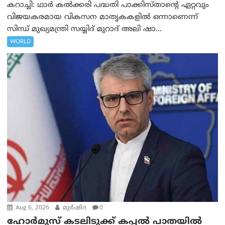
കറാച്ചി: ഥാർ കൽക്കരി പദ്ധതി പാക്കിസ്താന്റെ ഏറ്റവും
വിജയകരമായ വികസന മാതൃകകളിൽ ഒന്നാണെന്ന്
സിന്ധ് മുഖ്യമന്ത്രി സയ്യിദ് മുറാദ് അലി ഷാ...
WORLD
Aug 6, 2026
മുര്‍ഷിദ
0
ഹോർമുസ് കടലിടുക്ക് കപ്പൽ പാതയിൽ