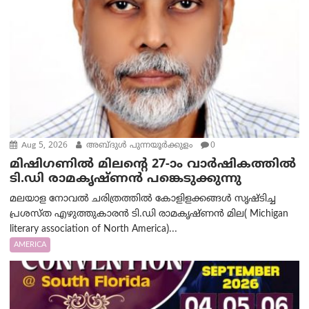
Aug 5, 2026
അബ്ദുൾ പുന്നയൂർക്കുളം
0
മിഷിഗണിൽ മിലന്റെ 27-ാം വാർഷികത്തിൽ
ടി.ഡി രാമകൃഷ്ണൻ പങ്കെടുക്കുന്നു
മലയാള നോവൽ ചരിത്രത്തിൽ കോളിളക്കങ്ങൾ സൃഷ്ടിച്ച
പ്രശസ്‌ത എഴുത്തുകാരൻ ടി.ഡി രാമകൃഷ്ണൻ മില( Michigan
literary association of North America)...
AMERICA