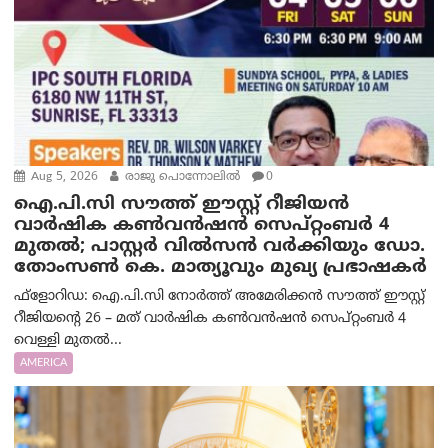
Aug 5, 2026
രാജു പൊന്നോലിൽ
0
ഐ.പി.സി സൗത്ത് ഈസ്റ്റ് റീജിയൻ
വാർഷിക കൺവൻഷൻ സെപ്റ്റംബർ 4
മുതൽ; പാസ്റ്റർ വിൽസൻ വർക്കിയും ഡോ.
തോംസൺ കെ. മാത്യൂവും മുഖ്യ പ്രഭാഷകർ
ഫ്ളോറിഡ: ഐ.പി.സി നോർത്ത് അമേരിക്കൻ സൗത്ത് ഈസ്റ്റ്
റീജിയന്റെ 26 – മത് വാർഷിക കൺവൻഷൻ സെപ്റ്റംബർ 4
വെള്ളി മുതൽ...
AMERICA