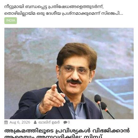
നീറ്റുമായി ബന്ധപ്പെട്ട പ്രതിഷേധങ്ങളെത്തുടർന്ന്,
തൊഴിലില്ലായ്മ ഒരു ദേശീയ പ്രശ്നമാക്കുമെന്ന് സിജെപി...
INDIA
Aug 6, 2026
ഖാലിദ് ഉമര്‍
0
അക്രമത്തിലൂടെ പ്രവിശ്യകൾ വിഭജിക്കാൻ
ആരെയും അനുവദിക്കില്ല: സിന്ധ്