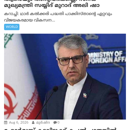
മുഖ്യമന്ത്രി സയ്യിദ് മുറാദ് അലി ഷാ
കറാച്ചി: ഥാർ കൽക്കരി പദ്ധതി പാക്കിസ്താന്റെ ഏറ്റവും
വിജയകരമായ വികസന...
WORLD
Aug 6, 2026
മുര്‍ഷിദ
0