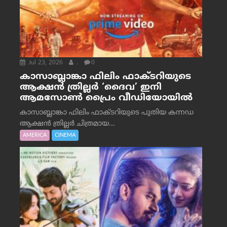
Jul 23, 2026
.
0
കാസാബ്ലാങ്കാ ഫിലിം ഫാക്ടറിയുടെ
ആക്ഷൻ ത്രില്ലർ ‘ദൈവ’ ഇനി
ആമസോൺ പ്രൈം വീഡിയോയിൽ
കാസാബ്ലാങ്കാ ഫിലിം ഫാക്ടറിയുടെ പുതിയ കന്നഡ
ആക്ഷൻ ത്രില്ലർ ചിത്രമായ...
AMERICA
CINEMA