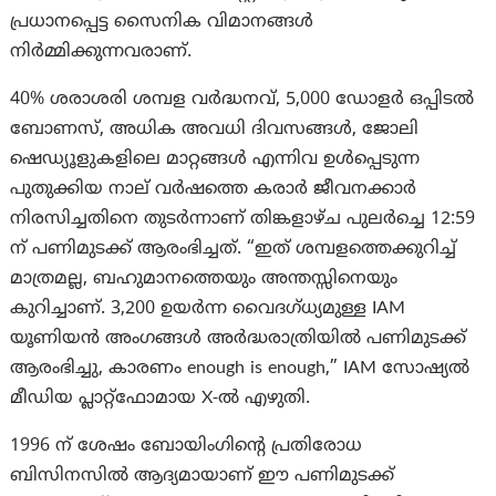
പ്രധാനപ്പെട്ട സൈനിക വിമാനങ്ങൾ
നിർമ്മിക്കുന്നവരാണ്.
40% ശരാശരി ശമ്പള വർദ്ധനവ്, 5,000 ഡോളർ ഒപ്പിടൽ
ബോണസ്, അധിക അവധി ദിവസങ്ങൾ, ജോലി
ഷെഡ്യൂളുകളിലെ മാറ്റങ്ങൾ എന്നിവ ഉൾപ്പെടുന്ന
പുതുക്കിയ നാല് വർഷത്തെ കരാർ ജീവനക്കാര്‍
നിരസിച്ചതിനെ തുടർന്നാണ് തിങ്കളാഴ്ച പുലർച്ചെ 12:59
ന് പണിമുടക്ക് ആരംഭിച്ചത്. “ഇത് ശമ്പളത്തെക്കുറിച്ച്
മാത്രമല്ല, ബഹുമാനത്തെയും അന്തസ്സിനെയും
കുറിച്ചാണ്. 3,200 ഉയർന്ന വൈദഗ്ധ്യമുള്ള IAM
യൂണിയൻ അംഗങ്ങൾ അർദ്ധരാത്രിയിൽ പണിമുടക്ക്
ആരംഭിച്ചു, കാരണം enough is enough,” IAM സോഷ്യൽ
മീഡിയ പ്ലാറ്റ്‌ഫോമായ X-ൽ എഴുതി.
1996 ന് ശേഷം ബോയിംഗിന്റെ പ്രതിരോധ
ബിസിനസിൽ ആദ്യമായാണ് ഈ പണിമുടക്ക്