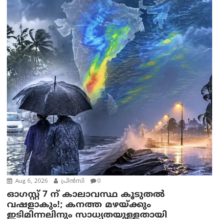
Aug 6, 2026
പ്രിന്‍സി
0
ഓഗസ്റ്റ് 7 ന് കാലാവസ്ഥ കൂടുതൽ
വഷളാകും!; കനത്ത മഴയ്ക്കും
ഇടിമിന്നലിനും സാധ്യതയുള്ളതായി