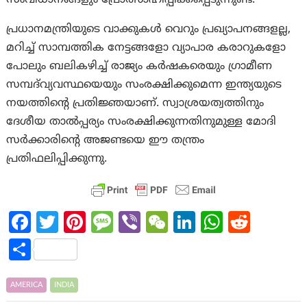
സംവിധാനങ്ങളും പ്രോത്സാഹിപ്പിക്കപ്പെടുന്നുണ്ട്.
പ്രധാനമന്ത്രിയുടെ വാക്കുകൾ വെറും പ്രഖ്യാപനങ്ങളല്ല,
മറിച്ച് സാമ്പത്തിക നേട്ടങ്ങളോ വ്യാപാര കരാറുകളോ
പോലും ബലികഴിച്ച് രാജ്യം കർഷകരെയും ഗ്രാമീണ
സമ്പദ്‌വ്യവസ്ഥയെയും സംരക്ഷിക്കുമെന്ന ഇന്ത്യയുടെ
നയത്തിന്റെ പ്രതിജ്ഞയാണ്. സ്വാശ്രയത്വത്തിനും
ദേശീയ താൽപ്പര്യം സംരക്ഷിക്കുന്നതിനുമുള്ള മോദി
സർക്കാരിന്റെ അജണ്ടയെ ഈ തന്ത്രം
പ്രതിഫലിപ്പിക്കുന്നു.
Fa
T
Pi
M
Vi
W
Li
W
R
ce
w
nt
es
b
e
n
h
e
S
b
itt
er
sa
er
C
ke
at
d
h
o
er
es
g
h
dI
s
di
ar
AMERICA
INDIA