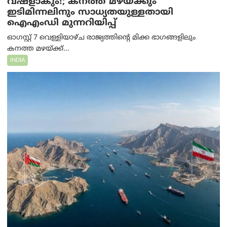
വഷളാകും!; കനത്ത മഴയ്ക്കും
ഇടിമിന്നലിനും സാധ്യതയുള്ളതായി
ഐഎംഡി മുന്നറിയിപ്പ്
ഓഗസ്റ്റ് 7 വെള്ളിയാഴ്ച രാജ്യത്തിന്റെ മിക്ക ഭാഗങ്ങളിലും
കനത്ത മഴയ്ക്ക്...
INDIA