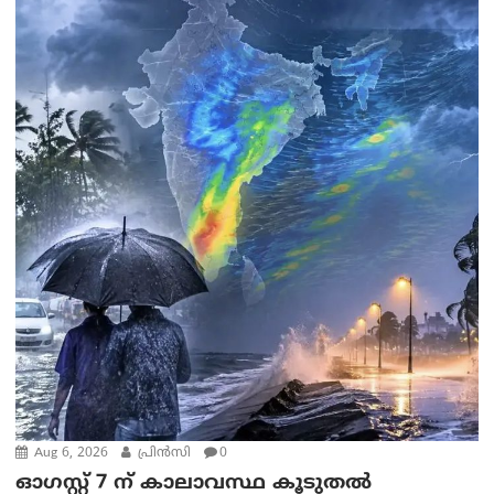
Aug 6, 2026
പ്രിന്‍സി
0
ഓഗസ്റ്റ് 7 ന് കാലാവസ്ഥ കൂടുതൽ