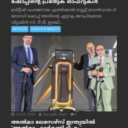
ഷോപ്പിന്റെ പ്രത്യേക ഓഫറുകൾ
ബ്രിട്ടീഷ് വംശജനായ എത്തിക്കൽ ബ്യൂട്ടി ബ്രാൻഡായ ദി
ബോഡി ഷോപ്പ് അതിന്റെ ഏറ്റവും ജനപ്രിയമായ
വിറ്റാമിൻ സി, ടീ ട്രീ, ഇഞ്ചി...
ARTICLES
HEALTH & BEAUTY
Jul 24, 2026
രാഹുല്‍ ധിംഗ്ര
0
അൽമാ ലേസേഴ്സ് ഇന്ത്യയിൽ