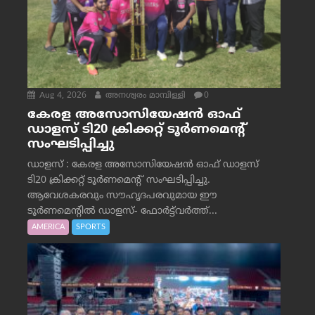
Aug 4, 2026
അനശ്വരം മാമ്പിള്ളി
0
കേരള അസോസിയേഷൻ ഓഫ്
ഡാളസ് ടി20 ക്രിക്കറ്റ് ടൂർണമെന്റ്
സംഘടിപ്പിച്ചു
ഡാളസ് : കേരള അസോസിയേഷൻ ഓഫ് ഡാളസ്
ടി20 ക്രിക്കറ്റ് ടൂർണമെന്റ് സംഘടിപ്പിച്ചു.
ആവേശകരവും സൗഹൃദപരവുമായ ഈ
ടൂർണമെന്റിൽ ഡാളസ്- ഫോർട്ട്‌വര്‍ത്ത്...
AMERICA
SPORTS