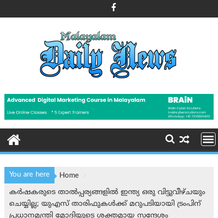
Skip
to
content
You are here
Home
കർഷകരുടെ താൽപ്പര്യങ്ങളിൽ ഇന്ത്യ ഒരു വിട്ടുവീഴ്ചയും
ചെയ്യില്ല; യുഎസ് താരിഫുകൾക്ക് മറുപടിയായി ട്രംപിന്
പ്രധാനമന്ത്രി മോദിയുടെ ശക്തമായ സന്ദേശം