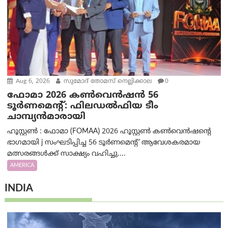
Aug 6, 2026
സുമോദ് തോമസ് നെല്ലിക്കാല
0
ഫോമാ 2026 കൺവെൻഷൻ 56
ടൂർണമെന്റ്: ഫിലഡൽഫിയ ടീം
ചാമ്പ്യൻമാരായി
ഹൂസ്റ്റൺ : ഫോമാ (FOMAA) 2026 ഹൂസ്റ്റൺ കൺവെൻഷന്റെ
ഭാഗമായി j സംഘടിപ്പിച്ച 56 ടൂർണമെന്റ് ആവേശകരമായ
മത്സരങ്ങൾക്ക് സാക്ഷ്യം വഹിച്ചു....
AMERICA
INDIA