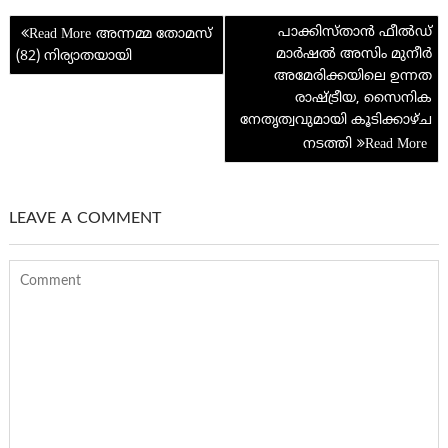
o
t
e
at
n
A
t
e
Post
k
p
പാക്കിസ്താന്‍ ഫീൽഡ്
അന്നമ്മ തോമസ്
navigation
മാർഷൽ അസിം മുനീർ
(82) നിര്യാതയായി
p
അമേരിക്കയിലെ ഉന്നത
രാഷ്ട്രീയ, സൈനിക
നേതൃത്വവുമായി കൂടിക്കാഴ്ച
നടത്തി
LEAVE A COMMENT