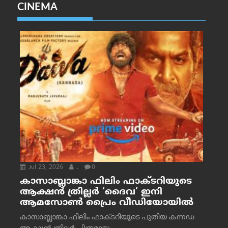
CINEMA
Jul 23, 2026
.
0
കാസാബ്ലാങ്കാ ഫിലിം ഫാക്ടറിയുടെ
ആക്ഷൻ ത്രില്ലർ ‘ദൈവ’ ഇനി
ആമസോൺ പ്രൈം വീഡിയോയിൽ
കാസാബ്ലാങ്കാ ഫിലിം ഫാക്ടറിയുടെ പുതിയ കന്നഡ