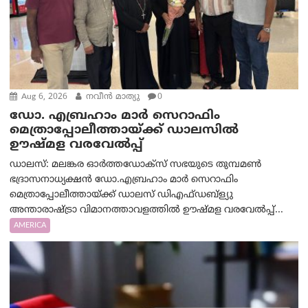
Aug 6, 2026
നവീൻ മാത്യു
0
ഡോ. എബ്രഹാം മാർ സെറാഫിം
മെത്രാപ്പോലീത്തായ്ക്ക് ഡാലസിൽ
ഊഷ്മള വരവേൽപ്പ്
ഡാലസ്: മലങ്കര ഓർത്തഡോക്സ് സഭയുടെ തുമ്പമൺ
ഭദ്രാസനാധ്യക്ഷൻ ഡോ.എബ്രഹാം മാർ സെറാഫിം
മെത്രാപ്പോലീത്തായ്ക്ക് ഡാലസ് ഡിഎഫ്ഡബ്ള്യു
അന്താരാഷ്ട്രാ വിമാനത്താവളത്തിൽ ഊഷ്മള വരവേൽപ്പ്...
AMERICA