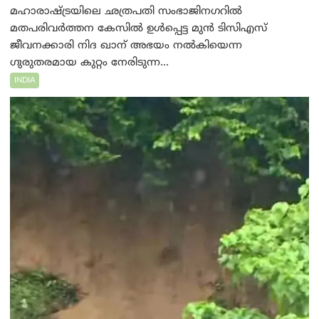
മഹാരാഷ്ട്രയിലെ ഛത്രപതി സംഭാജിനഗറിൽ
മതപരിവർത്തന കേസിൽ ഉൾപ്പെട്ട മുൻ ടിസിഎസ്
ജീവനക്കാരി നിദ ഖാന് അഭയം നൽകിയെന്ന
ഗുരുതരമായ കുറ്റം നേരിടുന്ന...
INDIA