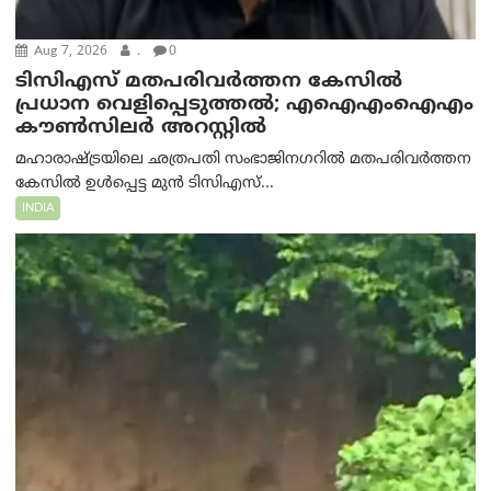
Aug 7, 2026
.
0
ടിസിഎസ് മതപരിവർത്തന കേസിൽ
പ്രധാന വെളിപ്പെടുത്തൽ; എഐഎംഐഎം
കൗൺസിലർ അറസ്റ്റിൽ
മഹാരാഷ്ട്രയിലെ ഛത്രപതി സംഭാജിനഗറിൽ മതപരിവർത്തന
കേസിൽ ഉൾപ്പെട്ട മുൻ ടിസിഎസ്...
INDIA