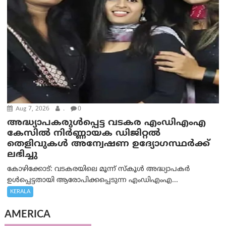
Aug 7, 2026
.
0
അദ്ധ്യാപകരുള്‍പ്പെട്ട വടകര എംഡി‌എം‌എ
കേസില്‍ നിര്‍ണ്ണായക ഡിജിറ്റല്‍
തെളിവുകള്‍ അന്വേഷണ ഉദ്യോഗസ്ഥര്‍ക്ക്
ലഭിച്ചു
കോഴിക്കോട്: വടകരയിലെ മൂന്ന് സ്കൂൾ അദ്ധ്യാപകർ
ഉൾപ്പെട്ടതായി ആരോപിക്കപ്പെടുന്ന എംഡിഎംഎ...
KERALA
AMERICA