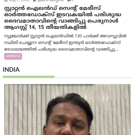
Aug 7, 2026
ഉമ്മന്‍ കാപ്പില്‍
0
സ്റ്റാറ്റൻ ഐലൻഡ് സെന്റ് മേരീസ്
ഓർത്തഡോക്സ് ഇടവകയിൽ പരിശുദ്ധ
ദൈവമാതാവിന്റെ വാങ്ങിപ്പു പെരുനാൾ
ആഗസ്റ്റ് 14, 15 തീയതികളിൽ
ന്യൂയോർക്ക് സ്റ്റാറ്റൻ ഐലൻഡിൽ 130 പാർക്ക് അവന്യൂവിൽ
സ്ഥിതി ചെയ്യുന്ന സെന്റ് മേരീസ് ഇന്ത്യൻ ഓർത്തഡോക്സ്
ദേവാലയത്തിൽ പരിശുദ്ധ ദൈവമാതാവിന്റെ വാങ്ങിപ്പു...
AMERICA
INDIA