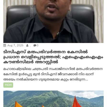
Aug 7, 2026
.
0
ടിസിഎസ് മതപരിവർത്തന കേസിൽ
പ്രധാന വെളിപ്പെടുത്തൽ; എഐഎംഐഎം
കൗൺസിലർ അറസ്റ്റിൽ
മഹാരാഷ്ട്രയിലെ ഛത്രപതി സംഭാജിനഗറിൽ മതപരിവർത്തന
കേസിൽ ഉൾപ്പെട്ട മുൻ ടിസിഎസ് ജീവനക്കാരി നിദ ഖാന്
അഭയം നൽകിയെന്ന ഗുരുതരമായ കുറ്റം നേരിടുന്ന...
INDIA