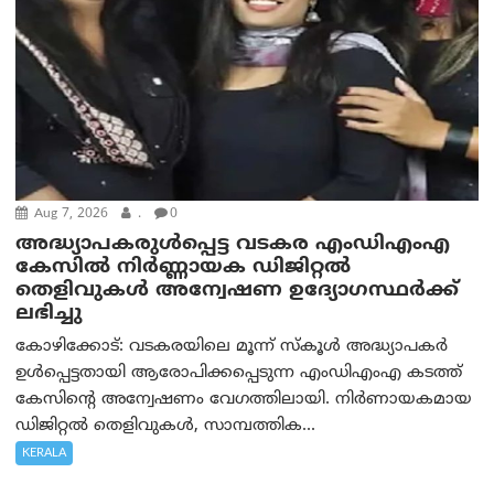
Aug 7, 2026
.
0
അദ്ധ്യാപകരുള്‍പ്പെട്ട വടകര എംഡി‌എം‌എ
കേസില്‍ നിര്‍ണ്ണായക ഡിജിറ്റല്‍
തെളിവുകള്‍ അന്വേഷണ ഉദ്യോഗസ്ഥര്‍ക്ക്
ലഭിച്ചു
കോഴിക്കോട്: വടകരയിലെ മൂന്ന് സ്കൂൾ അദ്ധ്യാപകർ
ഉൾപ്പെട്ടതായി ആരോപിക്കപ്പെടുന്ന എംഡിഎംഎ കടത്ത്
കേസിന്റെ അന്വേഷണം വേഗത്തിലായി. നിർണായകമായ
ഡിജിറ്റൽ തെളിവുകൾ, സാമ്പത്തിക...
KERALA