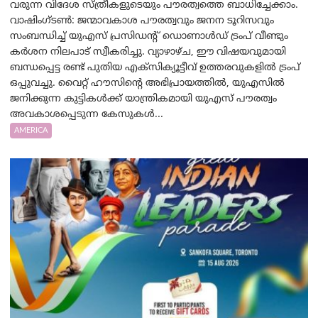
വരുന്ന വിദേശ സ്ത്രീകളുടെയും പൗരത്വത്തെ ബാധിച്ചേക്കാം.
വാഷിംഗ്ടണ്‍: ജന്മാവകാശ പൗരത്വവും ജനന ടൂറിസവും
സംബന്ധിച്ച് യുഎസ് പ്രസിഡന്റ് ഡൊണാൾഡ് ട്രംപ് വീണ്ടും
കർശന നിലപാട് സ്വീകരിച്ചു. വ്യാഴാഴ്ച, ഈ വിഷയവുമായി
ബന്ധപ്പെട്ട രണ്ട് പുതിയ എക്സിക്യൂട്ടീവ് ഉത്തരവുകളിൽ ട്രംപ്
ഒപ്പുവച്ചു. വൈറ്റ് ഹൗസിന്റെ അഭിപ്രായത്തിൽ, യുഎസിൽ
ജനിക്കുന്ന കുട്ടികൾക്ക് യാന്ത്രികമായി യുഎസ് പൗരത്വം
അവകാശപ്പെടുന്ന കേസുകൾ...
AMERICA