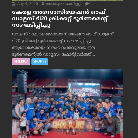
Aug 4, 2026
അനശ്വരം മാമ്പിള്ളി
0
കേരള അസോസിയേഷൻ ഓഫ്
ഡാളസ് ടി20 ക്രിക്കറ്റ് ടൂർണമെന്റ്
സംഘടിപ്പിച്ചു
ഡാളസ് : കേരള അസോസിയേഷൻ ഓഫ് ഡാളസ്
ടി20 ക്രിക്കറ്റ് ടൂർണമെന്റ് സംഘടിപ്പിച്ചു.
ആവേശകരവും സൗഹൃദപരവുമായ ഈ
ടൂർണമെന്റിൽ ഡാളസ്- ഫോർട്ട്‌വര്‍ത്ത്...
AMERICA
SPORTS