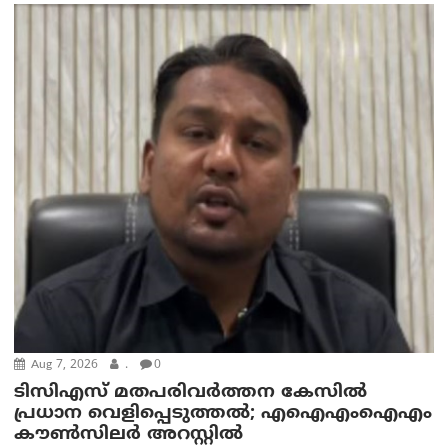
Aug 7, 2026
.
0
ടിസിഎസ് മതപരിവർത്തന കേസിൽ
പ്രധാന വെളിപ്പെടുത്തൽ; എഐഎംഐഎം
കൗൺസിലർ അറസ്റ്റിൽ